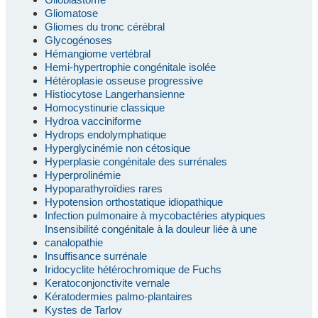
Gliomatose
Gliomes du tronc cérébral
Glycogénoses
Hémangiome vertébral
Hemi-hypertrophie congénitale isolée
Hétéroplasie osseuse progressive
Histiocytose Langerhansienne
Homocystinurie classique
Hydroa vacciniforme
Hydrops endolymphatique
Hyperglycinémie non cétosique
Hyperplasie congénitale des surrénales
Hyperprolinémie
Hypoparathyroïdies rares
Hypotension orthostatique idiopathique
Infection pulmonaire à mycobactéries atypiques
Insensibilité congénitale à la douleur liée à une
canalopathie
Insuffisance surrénale
Iridocyclite hétérochromique de Fuchs
Keratoconjonctivite vernale
Kératodermies palmo-plantaires
Kystes de Tarlov