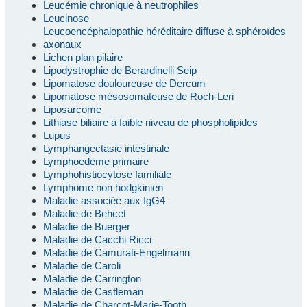
Leucémie chronique à neutrophiles
Leucinose
Leucoencéphalopathie héréditaire diffuse à sphéroïdes
axonaux
Lichen plan pilaire
Lipodystrophie de Berardinelli Seip
Lipomatose douloureuse de Dercum
Lipomatose mésosomateuse de Roch-Leri
Liposarcome
Lithiase biliaire à faible niveau de phospholipides
Lupus
Lymphangectasie intestinale
Lymphoedème primaire
Lymphohistiocytose familiale
Lymphome non hodgkinien
Maladie associée aux IgG4
Maladie de Behcet
Maladie de Buerger
Maladie de Cacchi Ricci
Maladie de Camurati-Engelmann
Maladie de Caroli
Maladie de Carrington
Maladie de Castleman
Maladie de Charcot-Marie-Tooth