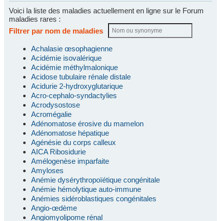
Voici la liste des maladies actuellement en ligne sur le Forum
maladies rares :
Filtrer par nom de maladies
Achalasie œsophagienne
Acidémie isovalérique
Acidémie méthylmalonique
Acidose tubulaire rénale distale
Acidurie 2-hydroxyglutarique
Acro-cephalo-syndactylies
Acrodysostose
Acromégalie
Adénomatose érosive du mamelon
Adénomatose hépatique
Agénésie du corps calleux
AICA Ribosidurie
Amélogenèse imparfaite
Amyloses
Anémie dysérythropoïétique congénitale
Anémie hémolytique auto-immune
Anémies sidéroblastiques congénitales
Angio-œdème
Angiomyolipome rénal