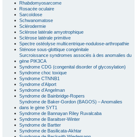
Rhabdomyosarcome
Rosacée oculaire
Sarcoïdose
Schwanomatose
Sclérodermie
Sclérose latérale amyotrophique
Sclérose latérale primitive
Spectre ostéolyse multicentrique-nodulose-arthropathie
Sténose sous-glottique congénitale
Surcroissance syndromes associés à des anomalies du
gène PIK3CA
Syndrome CDG (congenital disorder of glycosylation)
Syndrome choc toxique
Syndrome CTNNB1
Syndrome d'Alport
Syndrome d'Angelman
Syndrome de Bainbridge-Ropers
Syndrome de Baker-Gordon (BAGOS) – Anomalies
dans le gène SYT1
Syndrome de Bannayan Riley Ruvalcaba
Syndrome de Baraitser-Winter
Syndrome de Bartter
Syndrome de Basilicata-Akhtar
Syndrome de Beckwith Wiedemann