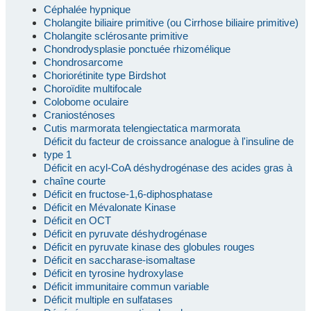
Céphalée hypnique
Cholangite biliaire primitive (ou Cirrhose biliaire primitive)
Cholangite sclérosante primitive
Chondrodysplasie ponctuée rhizomélique
Chondrosarcome
Choriorétinite type Birdshot
Choroïdite multifocale
Colobome oculaire
Craniosténoses
Cutis marmorata telengiectatica marmorata
Déficit du facteur de croissance analogue à l'insuline de
type 1
Déficit en acyl-CoA déshydrogénase des acides gras à
chaîne courte
Déficit en fructose-1,6-diphosphatase
Déficit en Mévalonate Kinase
Déficit en OCT
Déficit en pyruvate déshydrogénase
Déficit en pyruvate kinase des globules rouges
Déficit en saccharase-isomaltase
Déficit en tyrosine hydroxylase
Déficit immunitaire commun variable
Déficit multiple en sulfatases