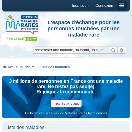
Inscription
Connexion
L'espace d'échange pour les
personnes touchées par une
maladie rare
Reche
Re
Accueil du forum
Liste des maladies
3 millions de personnes en France ont une maladie
rare. Ne restez pas seul(e).
Rejoignez la communauté.
Inscrivez-vous
Ce forum est un service de Maladies Rares Info Services
Liste des maladies