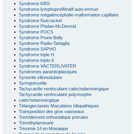
Syndrome KBG
Syndrome lymphoprolifératif auto-immun
Syndrome mégalencéphalie-malformation capillaire
Syndrome Nutcracker
Syndrome Phelan-McDermid
Syndrome POCS
Syndrome Prune Belly
Syndrome Radio-Tartaglia
Syndrome SAPHO
Syndrome triple H
Syndrome triplo-X
Syndrome VACTERL/VATER
Syndromes paranéoplasiques
Synovite villonodulaire
Syringomyélie
Tachycardie ventriculaire catécholaminergique
Tachycardie ventriculaire polymorphe
catécholaminergique
Télangiectasies Maculaires Idiopathiques
Transposition des gros vaisseaux
Tremblement orthostatique primaire
Triméthylaminurie
Trisomie 14 en Mosaique