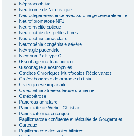
Néphronophtise
Neurinome de l'acoustique
Neurodégénérescence avec surcharge cérébrale en fer
Neurofibromatose NF1
Neuromyélite optique
Neuropathie des petites fibres
Neuropathie tomaculaire
Neutropénie congénitale sévère
Névralgie pudendale
Niemann Pick type C
Œsophage marteau piqueur
Œsophagite à éosinophiles
Ostéites Chroniques Multifocales Récidivantes
Ostéochondrose déformante du tibia
Ostéogénèse imparfaite
Ostéopathie striée-sclérose cranienne
Ostéopétrose
Pancréas annulaire
Panniculite de Weber-Christian
Panniculite mésentérique
Papillomatose confluente et réticulée de Gougerot et
Carteaux
Papillomatose des voies biliaires