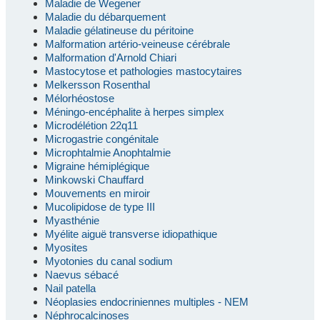
Maladie de Wegener
Maladie du débarquement
Maladie gélatineuse du péritoine
Malformation artério-veineuse cérébrale
Malformation d'Arnold Chiari
Mastocytose et pathologies mastocytaires
Melkersson Rosenthal
Mélorhéostose
Méningo-encéphalite à herpes simplex
Microdélétion 22q11
Microgastrie congénitale
Microphtalmie Anophtalmie
Migraine hémiplégique
Minkowski Chauffard
Mouvements en miroir
Mucolipidose de type III
Myasthénie
Myélite aiguë transverse idiopathique
Myosites
Myotonies du canal sodium
Naevus sébacé
Nail patella
Néoplasies endocriniennes multiples - NEM
Néphrocalcinoses