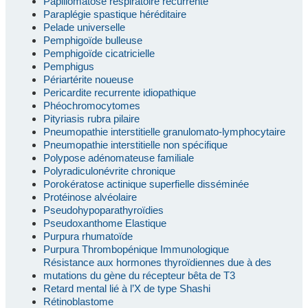
Papillomatose respiratoire récurrente
Paraplégie spastique héréditaire
Pelade universelle
Pemphigoïde bulleuse
Pemphigoïde cicatricielle
Pemphigus
Périartérite noueuse
Pericardite recurrente idiopathique
Phéochromocytomes
Pityriasis rubra pilaire
Pneumopathie interstitielle granulomato-lymphocytaire
Pneumopathie interstitielle non spécifique
Polypose adénomateuse familiale
Polyradiculonévrite chronique
Porokératose actinique superfielle disséminée
Protéinose alvéolaire
Pseudohypoparathyroïdies
Pseudoxanthome Elastique
Purpura rhumatoïde
Purpura Thrombopénique Immunologique
Résistance aux hormones thyroïdiennes due à des
mutations du gène du récepteur bêta de T3
Retard mental lié à l’X de type Shashi
Rétinoblastome