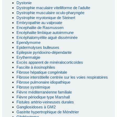
Dystonie
Dystrophie maculaire vitelliforme de l'adulte
Dystrophie musculaire oculo-pharyngée
Dystrophie myotonique de Steinert
Embryopathie au valproate
Encephalite de Rasmussen
Encéphalite limbique autoimmune
Encéphalomyélite aiguë disséminée
Ependymome
Epidermolyses bulleuses
Epilepsie pyridoxino-dépendante
Erythermalgie
Excès apparent de minéralocorticoïdes
Fasciite à éosinophiles
Fibrose hépatique congénitale
Fibrose interstitielle centrée sur les voies respiratoires
Fibrose pulmonaire idiopathique
Fibrose systémique
Fièvre méditerranéenne familiale
Fièvre périodique type Marshall
Fistules artério-veineuses durales
Gangliosidoses à GM2
Gastrite hypertrophique de Ménétrier
Glioblastome