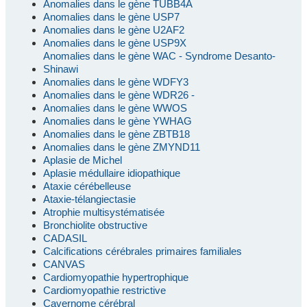
Anomalies dans le gène TUBB4A
Anomalies dans le gène USP7
Anomalies dans le gène U2AF2
Anomalies dans le gène USP9X
Anomalies dans le gène WAC - Syndrome Desanto-
Shinawi
Anomalies dans le gène WDFY3
Anomalies dans le gène WDR26 -
Anomalies dans le gène WWOS
Anomalies dans le gène YWHAG
Anomalies dans le gène ZBTB18
Anomalies dans le gène ZMYND11
Aplasie de Michel
Aplasie médullaire idiopathique
Ataxie cérébelleuse
Ataxie-télangiectasie
Atrophie multisystématisée
Bronchiolite obstructive
CADASIL
Calcifications cérébrales primaires familiales
CANVAS
Cardiomyopathie hypertrophique
Cardiomyopathie restrictive
Cavernome cérébral