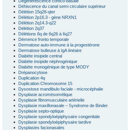
Dégénérescence cortico-basale
Déhiscence du canal semi circulaire supérieur
Délétion 15q26-qter
Délétion 2p16.3 - gène NRXN1
Délétion 2q14.3-q22
Délétion 2q37
Délétions 6q de 6q26 à 6q27
Démence fronto temporale
Dermatose auto-immune à la progestérone
Dermatose bulleuse à IgA linéaire
Diabète insipide central
Diabète insipide néphrogénique
Diabète monogénique de type MODY
Drépanocytose
Duplication 4q
Duplication Chromosome 15
Dysostose mandibulo faciale - microcéphalie
Dysplasie acromésomélique
Dysplasie fibromusculaire artérielle
Dysplasie maxillonasale – Syndrome de Binder
Dysplasie septo-optique
Dysplasie spondyloépiphysaire congenitale
Dysplasie spondyloépiphysaire tardive
Dysplasies facionasales