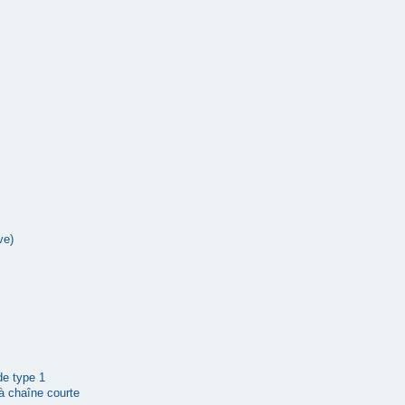
ve)
 de type 1
à chaîne courte