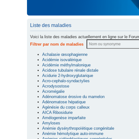
Liste des maladies
Voici la liste des maladies actuellement en ligne sur le Foru
Filtrer par nom de maladies
Achalasie œsophagienne
Acidémie isovalérique
Acidémie méthylmalonique
Acidose tubulaire rénale distale
Acidurie 2-hydroxyglutarique
Acro-cephalo-syndactylies
Acrodysostose
Acromégalie
Adénomatose érosive du mamelon
Adénomatose hépatique
Agénésie du corps calleux
AICA Ribosidurie
Amélogenèse imparfaite
Amyloses
Anémie dysérythropoïétique congénitale
Anémie hémolytique auto-immune
Anémies sidéroblastiques congénitales