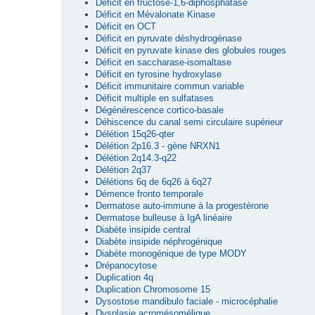
Déficit en fructose-1,6-diphosphatase
Déficit en Mévalonate Kinase
Déficit en OCT
Déficit en pyruvate déshydrogénase
Déficit en pyruvate kinase des globules rouges
Déficit en saccharase-isomaltase
Déficit en tyrosine hydroxylase
Déficit immunitaire commun variable
Déficit multiple en sulfatases
Dégénérescence cortico-basale
Déhiscence du canal semi circulaire supérieur
Délétion 15q26-qter
Délétion 2p16.3 - gène NRXN1
Délétion 2q14.3-q22
Délétion 2q37
Délétions 6q de 6q26 à 6q27
Démence fronto temporale
Dermatose auto-immune à la progestérone
Dermatose bulleuse à IgA linéaire
Diabète insipide central
Diabète insipide néphrogénique
Diabète monogénique de type MODY
Drépanocytose
Duplication 4q
Duplication Chromosome 15
Dysostose mandibulo faciale - microcéphalie
Dysplasie acromésomélique