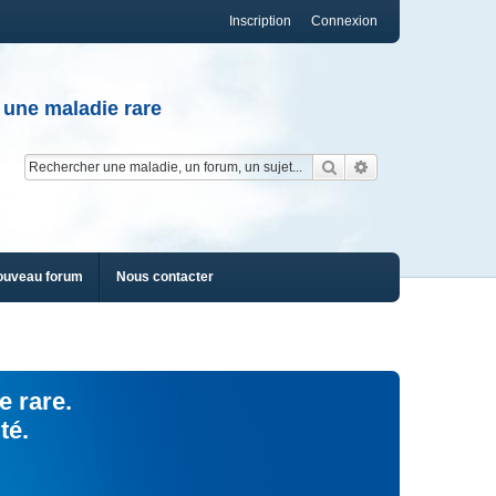
Inscription
Connexion
 une maladie rare
Rechercher
Recherche av
ouveau forum
Nous contacter
e rare.
té.