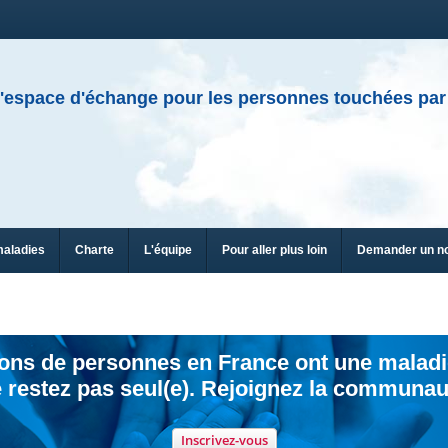
'espace d'échange pour les personnes touchées par
maladies
Charte
L'équipe
Pour aller plus loin
Demander un n
ions de personnes en France ont une maladi
 restez pas seul(e). Rejoignez la communau
Inscrivez-vous