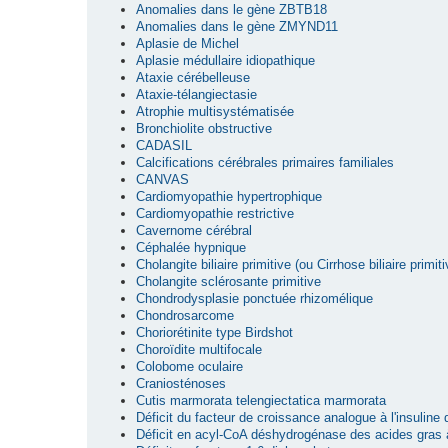
Anomalies dans le gène ZBTB18
Anomalies dans le gène ZMYND11
Aplasie de Michel
Aplasie médullaire idiopathique
Ataxie cérébelleuse
Ataxie-télangiectasie
Atrophie multisystématisée
Bronchiolite obstructive
CADASIL
Calcifications cérébrales primaires familiales
CANVAS
Cardiomyopathie hypertrophique
Cardiomyopathie restrictive
Cavernome cérébral
Céphalée hypnique
Cholangite biliaire primitive (ou Cirrhose biliaire primiti
Cholangite sclérosante primitive
Chondrodysplasie ponctuée rhizomélique
Chondrosarcome
Choriorétinite type Birdshot
Choroïdite multifocale
Colobome oculaire
Craniosténoses
Cutis marmorata telengiectatica marmorata
Déficit du facteur de croissance analogue à l'insuline
Déficit en acyl-CoA déshydrogénase des acides gras 