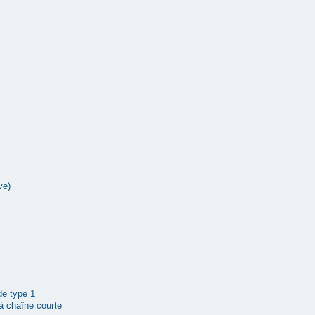
ve)
 de type 1
à chaîne courte