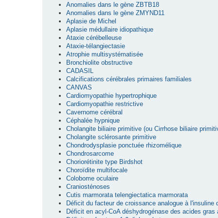
Anomalies dans le gène ZBTB18
Anomalies dans le gène ZMYND11
Aplasie de Michel
Aplasie médullaire idiopathique
Ataxie cérébelleuse
Ataxie-télangiectasie
Atrophie multisystématisée
Bronchiolite obstructive
CADASIL
Calcifications cérébrales primaires familiales
CANVAS
Cardiomyopathie hypertrophique
Cardiomyopathie restrictive
Cavernome cérébral
Céphalée hypnique
Cholangite biliaire primitive (ou Cirrhose biliaire primiti
Cholangite sclérosante primitive
Chondrodysplasie ponctuée rhizomélique
Chondrosarcome
Choriorétinite type Birdshot
Choroïdite multifocale
Colobome oculaire
Craniosténoses
Cutis marmorata telengiectatica marmorata
Déficit du facteur de croissance analogue à l'insuline
Déficit en acyl-CoA déshydrogénase des acides gras 