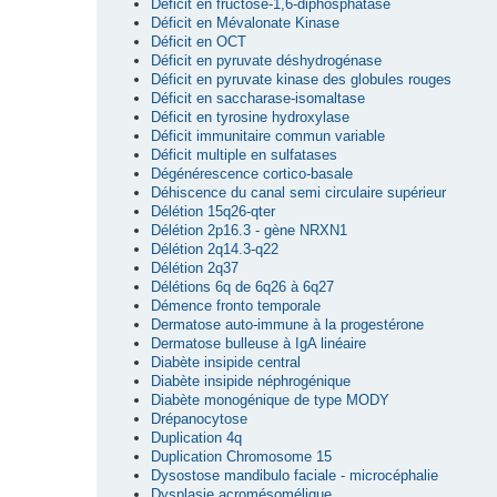
Déficit en fructose-1,6-diphosphatase
Déficit en Mévalonate Kinase
Déficit en OCT
Déficit en pyruvate déshydrogénase
Déficit en pyruvate kinase des globules rouges
Déficit en saccharase-isomaltase
Déficit en tyrosine hydroxylase
Déficit immunitaire commun variable
Déficit multiple en sulfatases
Dégénérescence cortico-basale
Déhiscence du canal semi circulaire supérieur
Délétion 15q26-qter
Délétion 2p16.3 - gène NRXN1
Délétion 2q14.3-q22
Délétion 2q37
Délétions 6q de 6q26 à 6q27
Démence fronto temporale
Dermatose auto-immune à la progestérone
Dermatose bulleuse à IgA linéaire
Diabète insipide central
Diabète insipide néphrogénique
Diabète monogénique de type MODY
Drépanocytose
Duplication 4q
Duplication Chromosome 15
Dysostose mandibulo faciale - microcéphalie
Dysplasie acromésomélique