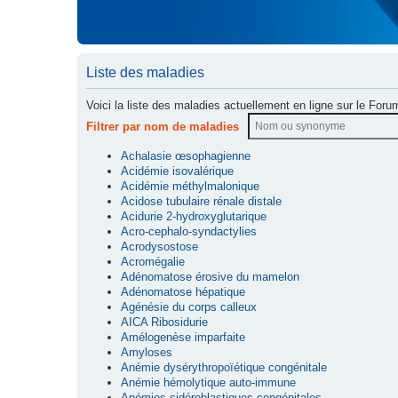
Liste des maladies
Voici la liste des maladies actuellement en ligne sur le Foru
Filtrer par nom de maladies
Achalasie œsophagienne
Acidémie isovalérique
Acidémie méthylmalonique
Acidose tubulaire rénale distale
Acidurie 2-hydroxyglutarique
Acro-cephalo-syndactylies
Acrodysostose
Acromégalie
Adénomatose érosive du mamelon
Adénomatose hépatique
Agénésie du corps calleux
AICA Ribosidurie
Amélogenèse imparfaite
Amyloses
Anémie dysérythropoïétique congénitale
Anémie hémolytique auto-immune
Anémies sidéroblastiques congénitales