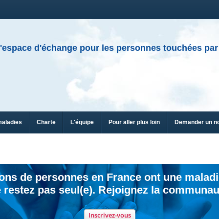
'espace d'échange pour les personnes touchées par
maladies
Charte
L'équipe
Pour aller plus loin
Demander un n
ions de personnes en France ont une maladi
 restez pas seul(e). Rejoignez la communau
Inscrivez-vous