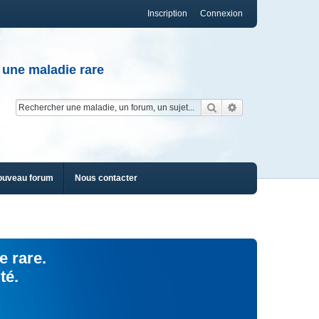
Inscription
Connexion
 une maladie rare
Rechercher
Recherche av
ouveau forum
Nous contacter
e rare.
té.