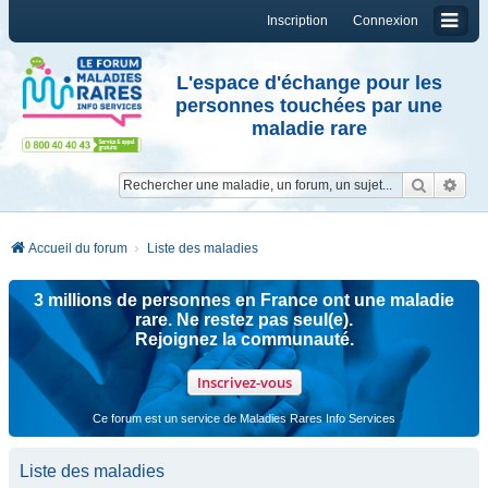
Inscription
Connexion
L'espace d'échange pour les
personnes touchées par une
maladie rare
Reche
Re
Accueil du forum
Liste des maladies
3 millions de personnes en France ont une maladie
rare. Ne restez pas seul(e).
Rejoignez la communauté.
Inscrivez-vous
Ce forum est un service de Maladies Rares Info Services
Liste des maladies