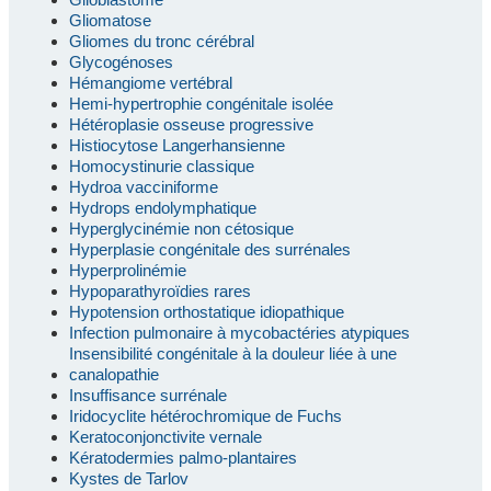
Gliomatose
Gliomes du tronc cérébral
Glycogénoses
Hémangiome vertébral
Hemi-hypertrophie congénitale isolée
Hétéroplasie osseuse progressive
Histiocytose Langerhansienne
Homocystinurie classique
Hydroa vacciniforme
Hydrops endolymphatique
Hyperglycinémie non cétosique
Hyperplasie congénitale des surrénales
Hyperprolinémie
Hypoparathyroïdies rares
Hypotension orthostatique idiopathique
Infection pulmonaire à mycobactéries atypiques
Insensibilité congénitale à la douleur liée à une
canalopathie
Insuffisance surrénale
Iridocyclite hétérochromique de Fuchs
Keratoconjonctivite vernale
Kératodermies palmo-plantaires
Kystes de Tarlov