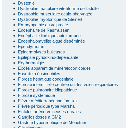
Dystonie
Dystrophie maculaire vitelliforme de l'adulte
Dystrophie musculaire oculo-pharyngée
Dystrophie myotonique de Steinert
Embryopathie au valproate
Encephalite de Rasmussen
Encéphalite limbique autoimmune
Encéphalomyélite aiguë disséminée
Ependymome
Epidermolyses bulleuses
Epilepsie pyridoxino-dépendante
Erythermalgie
Excès apparent de minéralocorticoïdes
Fasciite à éosinophiles
Fibrose hépatique congénitale
Fibrose interstitielle centrée sur les voies respiratoires
Fibrose pulmonaire idiopathique
Fibrose systémique
Fièvre méditerranéenne familiale
Fièvre périodique type Marshall
Fistules artério-veineuses durales
Gangliosidoses à GM2
Gastrite hypertrophique de Ménétrier
Glioblastome