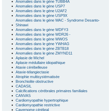
Anomalies dans le gène TUBB4A
Anomalies dans le gène USP7
Anomalies dans le gène U2AF2
Anomalies dans le gène USP9X
Anomalies dans le gène WAC - Syndrome Desanto-
Shinawi
Anomalies dans le gène WDFY3
Anomalies dans le gène WDR26 -
Anomalies dans le gène WWOS
Anomalies dans le gène YWHAG
Anomalies dans le gène ZBTB18
Anomalies dans le gène ZMYND11
Aplasie de Michel
Aplasie médullaire idiopathique
Ataxie cérébelleuse
Ataxie-télangiectasie
Atrophie multisystématisée
Bronchiolite obstructive
CADASIL
Calcifications cérébrales primaires familiales
CANVAS
Cardiomyopathie hypertrophique
Cardiomyopathie restrictive
Cavernome cérébral