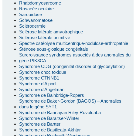
Rhabdomyosarcome
Rosacée oculaire
Sarcoïdose
Schwanomatose
Sclérodermie
Sclérose latérale amyotrophique
Sclérose latérale primitive
Spectre ostéolyse multicentrique-nodulose-arthropathie
Sténose sous-glottique congénitale
Surcroissance syndromes associés à des anomalies du
gène PIK3CA
Syndrome CDG (congenital disorder of glycosylation)
Syndrome choc toxique
Syndrome CTNNB1
Syndrome d'Alport
Syndrome d'Angelman
Syndrome de Bainbridge-Ropers
Syndrome de Baker-Gordon (BAGOS) – Anomalies
dans le gène SYT1
Syndrome de Bannayan Riley Ruvalcaba
Syndrome de Baraitser-Winter
Syndrome de Bartter
Syndrome de Basilicata-Akhtar
Syndrome de Beckwith Wiedemann