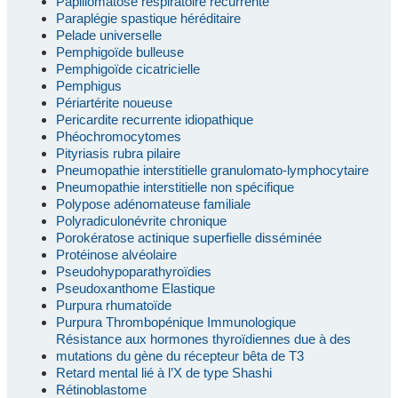
Papillomatose respiratoire récurrente
Paraplégie spastique héréditaire
Pelade universelle
Pemphigoïde bulleuse
Pemphigoïde cicatricielle
Pemphigus
Périartérite noueuse
Pericardite recurrente idiopathique
Phéochromocytomes
Pityriasis rubra pilaire
Pneumopathie interstitielle granulomato-lymphocytaire
Pneumopathie interstitielle non spécifique
Polypose adénomateuse familiale
Polyradiculonévrite chronique
Porokératose actinique superfielle disséminée
Protéinose alvéolaire
Pseudohypoparathyroïdies
Pseudoxanthome Elastique
Purpura rhumatoïde
Purpura Thrombopénique Immunologique
Résistance aux hormones thyroïdiennes due à des
mutations du gène du récepteur bêta de T3
Retard mental lié à l’X de type Shashi
Rétinoblastome