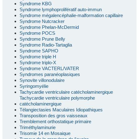
Syndrome KBG
Syndrome lymphoprolifératif auto-immun
Syndrome mégalencéphalie-malformation capillaire
Syndrome Nutcracker
Syndrome Phelan-McDermid
Syndrome POCS
Syndrome Prune Belly
Syndrome Radio-Tartaglia
Syndrome SAPHO
Syndrome triple H
Syndrome triplo-X
Syndrome VACTERL/VATER
Syndromes paranéoplasiques
Synovite villonodulaire
Syringomyélie
Tachycardie ventriculaire catécholaminergique
Tachycardie ventriculaire polymorphe
catécholaminergique
Télangiectasies Maculaires Idiopathiques
Transposition des gros vaisseaux
Tremblement orthostatique primaire
Triméthylaminurie
Trisomie 14 en Mosaique