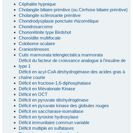
Céphalée hypnique
Cholangite biliaire primitive (ou Cirrhose biliaire primitive)
Cholangite sclérosante primitive
Chondrodysplasie ponctuée rhizomélique
Chondrosarcome
Choriorétinite type Birdshot
Choroïdite multifocale
Colobome oculaire
Craniosténoses
Cutis marmorata telengiectatica marmorata
Déficit du facteur de croissance analogue à l'insuline de
type 1
Déficit en acyl-CoA déshydrogénase des acides gras à
chaîne courte
Déficit en fructose-1,6-diphosphatase
Déficit en Mévalonate Kinase
Déficit en OCT
Déficit en pyruvate déshydrogénase
Déficit en pyruvate kinase des globules rouges
Déficit en saccharase-isomaltase
Déficit en tyrosine hydroxylase
Déficit immunitaire commun variable
Déficit multiple en sulfatases