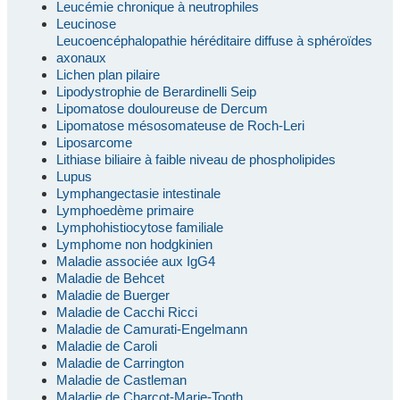
Leucémie chronique à neutrophiles
Leucinose
Leucoencéphalopathie héréditaire diffuse à sphéroïdes
axonaux
Lichen plan pilaire
Lipodystrophie de Berardinelli Seip
Lipomatose douloureuse de Dercum
Lipomatose mésosomateuse de Roch-Leri
Liposarcome
Lithiase biliaire à faible niveau de phospholipides
Lupus
Lymphangectasie intestinale
Lymphoedème primaire
Lymphohistiocytose familiale
Lymphome non hodgkinien
Maladie associée aux IgG4
Maladie de Behcet
Maladie de Buerger
Maladie de Cacchi Ricci
Maladie de Camurati-Engelmann
Maladie de Caroli
Maladie de Carrington
Maladie de Castleman
Maladie de Charcot-Marie-Tooth