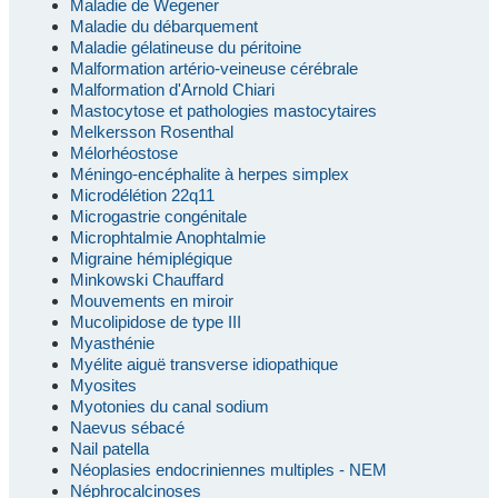
Maladie de Wegener
Maladie du débarquement
Maladie gélatineuse du péritoine
Malformation artério-veineuse cérébrale
Malformation d'Arnold Chiari
Mastocytose et pathologies mastocytaires
Melkersson Rosenthal
Mélorhéostose
Méningo-encéphalite à herpes simplex
Microdélétion 22q11
Microgastrie congénitale
Microphtalmie Anophtalmie
Migraine hémiplégique
Minkowski Chauffard
Mouvements en miroir
Mucolipidose de type III
Myasthénie
Myélite aiguë transverse idiopathique
Myosites
Myotonies du canal sodium
Naevus sébacé
Nail patella
Néoplasies endocriniennes multiples - NEM
Néphrocalcinoses