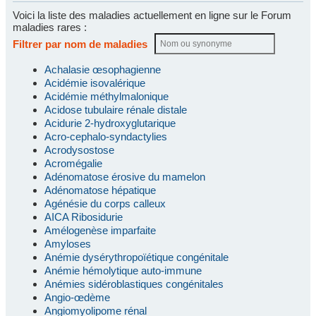
Voici la liste des maladies actuellement en ligne sur le Forum
maladies rares :
Filtrer par nom de maladies
Achalasie œsophagienne
Acidémie isovalérique
Acidémie méthylmalonique
Acidose tubulaire rénale distale
Acidurie 2-hydroxyglutarique
Acro-cephalo-syndactylies
Acrodysostose
Acromégalie
Adénomatose érosive du mamelon
Adénomatose hépatique
Agénésie du corps calleux
AICA Ribosidurie
Amélogenèse imparfaite
Amyloses
Anémie dysérythropoïétique congénitale
Anémie hémolytique auto-immune
Anémies sidéroblastiques congénitales
Angio-œdème
Angiomyolipome rénal