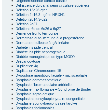
Dégénérescence cortico-basale
Déhiscence du canal semi circulaire supérieur
Délétion 15q26-qter
Délétion 2p16.3 - gène NRXN1
Délétion 2q14.3-q22
Délétion 2q37
Délétions 6q de 6q26 à 6q27
Démence fronto temporale
Dermatose auto-immune à la progestérone
Dermatose bulleuse à IgA linéaire
Diabète insipide central
Diabète insipide néphrogénique
Diabète monogénique de type MODY
Drépanocytose
Duplication 4q
Duplication Chromosome 15
Dysostose mandibulo faciale - microcéphalie
Dysplasie acromésomélique
Dysplasie fibromusculaire artérielle
Dysplasie maxillonasale – Syndrome de Binder
Dysplasie septo-optique
Dysplasie spondyloépiphysaire congenitale
Dysplasie spondyloépiphysaire tardive
Dysplasies facionasales