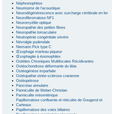
Néphronophtise
Neurinome de l'acoustique
Neurodégénérescence avec surcharge cérébrale en fer
Neurofibromatose NF1
Neuromyélite optique
Neuropathie des petites fibres
Neuropathie tomaculaire
Neutropénie congénitale sévère
Névralgie pudendale
Niemann Pick type C
Œsophage marteau piqueur
Œsophagite à éosinophiles
Ostéites Chroniques Multifocales Récidivantes
Ostéochondrose déformante du tibia
Ostéogénèse imparfaite
Ostéopathie striée-sclérose cranienne
Ostéopétrose
Pancréas annulaire
Panniculite de Weber-Christian
Panniculite mésentérique
Papillomatose confluente et réticulée de Gougerot et
Carteaux
Papillomatose des voies biliaires