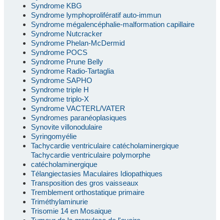
Syndrome KBG
Syndrome lymphoprolifératif auto-immun
Syndrome mégalencéphalie-malformation capillaire
Syndrome Nutcracker
Syndrome Phelan-McDermid
Syndrome POCS
Syndrome Prune Belly
Syndrome Radio-Tartaglia
Syndrome SAPHO
Syndrome triple H
Syndrome triplo-X
Syndrome VACTERL/VATER
Syndromes paranéoplasiques
Synovite villonodulaire
Syringomyélie
Tachycardie ventriculaire catécholaminergique
Tachycardie ventriculaire polymorphe
catécholaminergique
Télangiectasies Maculaires Idiopathiques
Transposition des gros vaisseaux
Tremblement orthostatique primaire
Triméthylaminurie
Trisomie 14 en Mosaique