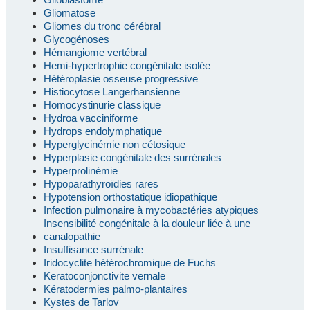
Gliomatose
Gliomes du tronc cérébral
Glycogénoses
Hémangiome vertébral
Hemi-hypertrophie congénitale isolée
Hétéroplasie osseuse progressive
Histiocytose Langerhansienne
Homocystinurie classique
Hydroa vacciniforme
Hydrops endolymphatique
Hyperglycinémie non cétosique
Hyperplasie congénitale des surrénales
Hyperprolinémie
Hypoparathyroïdies rares
Hypotension orthostatique idiopathique
Infection pulmonaire à mycobactéries atypiques
Insensibilité congénitale à la douleur liée à une
canalopathie
Insuffisance surrénale
Iridocyclite hétérochromique de Fuchs
Keratoconjonctivite vernale
Kératodermies palmo-plantaires
Kystes de Tarlov