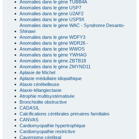
Anomalies dans le gène TUBB4A
Anomalies dans le gène USP7
Anomalies dans le gène U2AF2
Anomalies dans le gène USP9X
Anomalies dans le gène WAC - Syndrome Desanto-
Shinawi
Anomalies dans le gène WDFY3
Anomalies dans le gène WDR26 -
Anomalies dans le gène WWOS
Anomalies dans le gène YWHAG
Anomalies dans le gène ZBTB18
Anomalies dans le gène ZMYND11
Aplasie de Michel
Aplasie médullaire idiopathique
Ataxie cérébelleuse
Ataxie-télangiectasie
Atrophie multisystématisée
Bronchiolite obstructive
CADASIL
Calcifications cérébrales primaires familiales
CANVAS
Cardiomyopathie hypertrophique
Cardiomyopathie restrictive
Cavernome cérébral