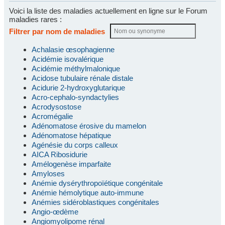
Voici la liste des maladies actuellement en ligne sur le Forum
maladies rares :
Filtrer par nom de maladies
Achalasie œsophagienne
Acidémie isovalérique
Acidémie méthylmalonique
Acidose tubulaire rénale distale
Acidurie 2-hydroxyglutarique
Acro-cephalo-syndactylies
Acrodysostose
Acromégalie
Adénomatose érosive du mamelon
Adénomatose hépatique
Agénésie du corps calleux
AICA Ribosidurie
Amélogenèse imparfaite
Amyloses
Anémie dysérythropoïétique congénitale
Anémie hémolytique auto-immune
Anémies sidéroblastiques congénitales
Angio-œdème
Angiomyolipome rénal