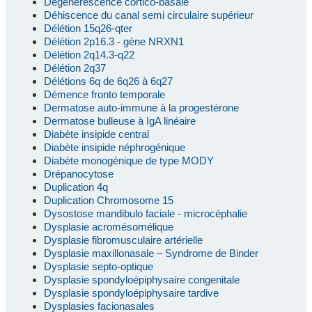
Dégénérescence cortico-basale
Déhiscence du canal semi circulaire supérieur
Délétion 15q26-qter
Délétion 2p16.3 - gène NRXN1
Délétion 2q14.3-q22
Délétion 2q37
Délétions 6q de 6q26 à 6q27
Démence fronto temporale
Dermatose auto-immune à la progestérone
Dermatose bulleuse à IgA linéaire
Diabète insipide central
Diabète insipide néphrogénique
Diabète monogénique de type MODY
Drépanocytose
Duplication 4q
Duplication Chromosome 15
Dysostose mandibulo faciale - microcéphalie
Dysplasie acromésomélique
Dysplasie fibromusculaire artérielle
Dysplasie maxillonasale – Syndrome de Binder
Dysplasie septo-optique
Dysplasie spondyloépiphysaire congenitale
Dysplasie spondyloépiphysaire tardive
Dysplasies facionasales