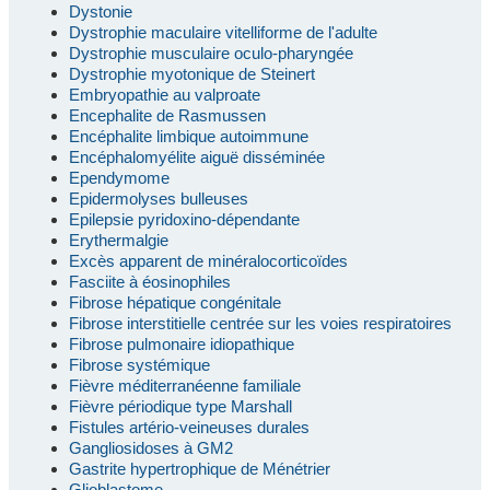
Dystonie
Dystrophie maculaire vitelliforme de l'adulte
Dystrophie musculaire oculo-pharyngée
Dystrophie myotonique de Steinert
Embryopathie au valproate
Encephalite de Rasmussen
Encéphalite limbique autoimmune
Encéphalomyélite aiguë disséminée
Ependymome
Epidermolyses bulleuses
Epilepsie pyridoxino-dépendante
Erythermalgie
Excès apparent de minéralocorticoïdes
Fasciite à éosinophiles
Fibrose hépatique congénitale
Fibrose interstitielle centrée sur les voies respiratoires
Fibrose pulmonaire idiopathique
Fibrose systémique
Fièvre méditerranéenne familiale
Fièvre périodique type Marshall
Fistules artério-veineuses durales
Gangliosidoses à GM2
Gastrite hypertrophique de Ménétrier
Glioblastome