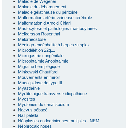
Maladie de Wegener
Maladie du débarquement
Maladie gélatineuse du péritoine
Malformation artério-veineuse cérébrale
Malformation d'Arnold Chiari
Mastocytose et pathologies mastocytaires
Melkersson Rosenthal
Mélorhéostose
Méningo-encéphalite à herpes simplex
Microdélétion 22q11
Microgastrie congénitale
Microphtalmie Anophtalmie
Migraine hémiplégique
Minkowski Chauffard
Mouvements en miroir
Mucolipidose de type III
Myasthénie
Myélite aiguë transverse idiopathique
Myosites
Myotonies du canal sodium
Naevus sébacé
Nail patella
Néoplasies endocriniennes multiples - NEM
Néphrocalcinoses