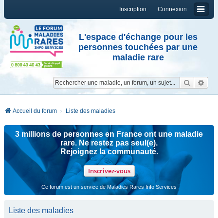
Inscription
Connexion
L'espace d'échange pour les
personnes touchées par une
maladie rare
Reche
Re
Accueil du forum
Liste des maladies
3 millions de personnes en France ont une maladie
rare. Ne restez pas seul(e).
Rejoignez la communauté.
Inscrivez-vous
Ce forum est un service de Maladies Rares Info Services
Liste des maladies