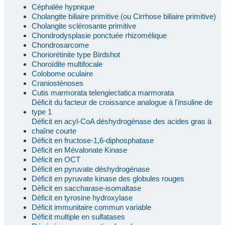
Céphalée hypnique
Cholangite biliaire primitive (ou Cirrhose biliaire primitive)
Cholangite sclérosante primitive
Chondrodysplasie ponctuée rhizomélique
Chondrosarcome
Choriorétinite type Birdshot
Choroïdite multifocale
Colobome oculaire
Craniosténoses
Cutis marmorata telengiectatica marmorata
Déficit du facteur de croissance analogue à l'insuline de
type 1
Déficit en acyl-CoA déshydrogénase des acides gras à
chaîne courte
Déficit en fructose-1,6-diphosphatase
Déficit en Mévalonate Kinase
Déficit en OCT
Déficit en pyruvate déshydrogénase
Déficit en pyruvate kinase des globules rouges
Déficit en saccharase-isomaltase
Déficit en tyrosine hydroxylase
Déficit immunitaire commun variable
Déficit multiple en sulfatases