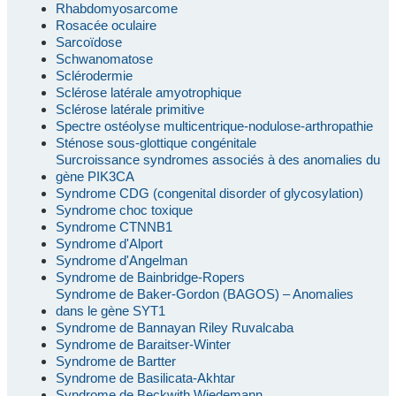
Rhabdomyosarcome
Rosacée oculaire
Sarcoïdose
Schwanomatose
Sclérodermie
Sclérose latérale amyotrophique
Sclérose latérale primitive
Spectre ostéolyse multicentrique-nodulose-arthropathie
Sténose sous-glottique congénitale
Surcroissance syndromes associés à des anomalies du
gène PIK3CA
Syndrome CDG (congenital disorder of glycosylation)
Syndrome choc toxique
Syndrome CTNNB1
Syndrome d'Alport
Syndrome d'Angelman
Syndrome de Bainbridge-Ropers
Syndrome de Baker-Gordon (BAGOS) – Anomalies
dans le gène SYT1
Syndrome de Bannayan Riley Ruvalcaba
Syndrome de Baraitser-Winter
Syndrome de Bartter
Syndrome de Basilicata-Akhtar
Syndrome de Beckwith Wiedemann