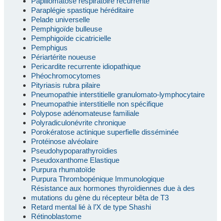
Papillomatose respiratoire récurrente
Paraplégie spastique héréditaire
Pelade universelle
Pemphigoïde bulleuse
Pemphigoïde cicatricielle
Pemphigus
Périartérite noueuse
Pericardite recurrente idiopathique
Phéochromocytomes
Pityriasis rubra pilaire
Pneumopathie interstitielle granulomato-lymphocytaire
Pneumopathie interstitielle non spécifique
Polypose adénomateuse familiale
Polyradiculonévrite chronique
Porokératose actinique superfielle disséminée
Protéinose alvéolaire
Pseudohypoparathyroïdies
Pseudoxanthome Elastique
Purpura rhumatoïde
Purpura Thrombopénique Immunologique
Résistance aux hormones thyroïdiennes due à des
mutations du gène du récepteur bêta de T3
Retard mental lié à l’X de type Shashi
Rétinoblastome