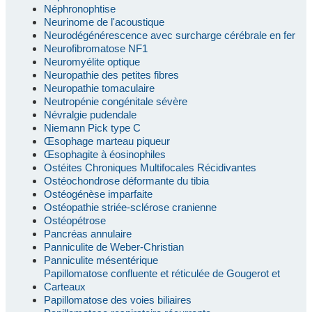
Néphronophtise
Neurinome de l'acoustique
Neurodégénérescence avec surcharge cérébrale en fer
Neurofibromatose NF1
Neuromyélite optique
Neuropathie des petites fibres
Neuropathie tomaculaire
Neutropénie congénitale sévère
Névralgie pudendale
Niemann Pick type C
Œsophage marteau piqueur
Œsophagite à éosinophiles
Ostéites Chroniques Multifocales Récidivantes
Ostéochondrose déformante du tibia
Ostéogénèse imparfaite
Ostéopathie striée-sclérose cranienne
Ostéopétrose
Pancréas annulaire
Panniculite de Weber-Christian
Panniculite mésentérique
Papillomatose confluente et réticulée de Gougerot et
Carteaux
Papillomatose des voies biliaires