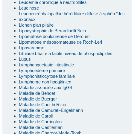
Leucémie chronique à neutrophiles
Leucinose
Leucoencéphalopathie héréditaire diffuse à sphéroïdes
axonaux
Lichen plan pilaire
Lipodystrophie de Berardinelli Seip
Lipomatose douloureuse de Dercum
Lipomatose mésosomateuse de Roch-Leri
Liposarcome
Lithiase biliaire à faible niveau de phospholipides
Lupus
Lymphangectasie intestinale
Lymphoedème primaire
Lymphohistiocytose familiale
Lymphome non hodgkinien
Maladie associée aux IgG4
Maladie de Behcet
Maladie de Buerger
Maladie de Cacchi Ricci
Maladie de Camurati-Engelmann
Maladie de Caroli
Maladie de Carrington
Maladie de Castleman
Maladie de Charcot-Marie-Tooth