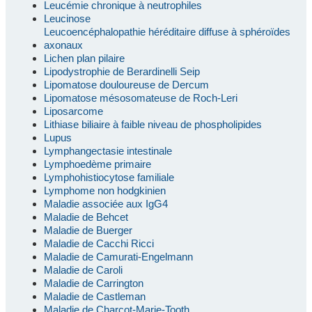
Leucémie chronique à neutrophiles
Leucinose
Leucoencéphalopathie héréditaire diffuse à sphéroïdes
axonaux
Lichen plan pilaire
Lipodystrophie de Berardinelli Seip
Lipomatose douloureuse de Dercum
Lipomatose mésosomateuse de Roch-Leri
Liposarcome
Lithiase biliaire à faible niveau de phospholipides
Lupus
Lymphangectasie intestinale
Lymphoedème primaire
Lymphohistiocytose familiale
Lymphome non hodgkinien
Maladie associée aux IgG4
Maladie de Behcet
Maladie de Buerger
Maladie de Cacchi Ricci
Maladie de Camurati-Engelmann
Maladie de Caroli
Maladie de Carrington
Maladie de Castleman
Maladie de Charcot-Marie-Tooth