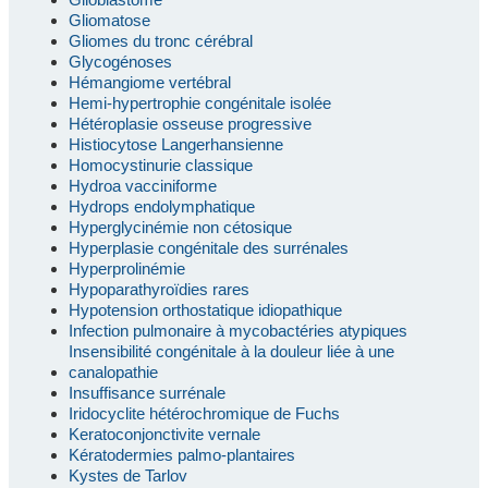
Gliomatose
Gliomes du tronc cérébral
Glycogénoses
Hémangiome vertébral
Hemi-hypertrophie congénitale isolée
Hétéroplasie osseuse progressive
Histiocytose Langerhansienne
Homocystinurie classique
Hydroa vacciniforme
Hydrops endolymphatique
Hyperglycinémie non cétosique
Hyperplasie congénitale des surrénales
Hyperprolinémie
Hypoparathyroïdies rares
Hypotension orthostatique idiopathique
Infection pulmonaire à mycobactéries atypiques
Insensibilité congénitale à la douleur liée à une
canalopathie
Insuffisance surrénale
Iridocyclite hétérochromique de Fuchs
Keratoconjonctivite vernale
Kératodermies palmo-plantaires
Kystes de Tarlov