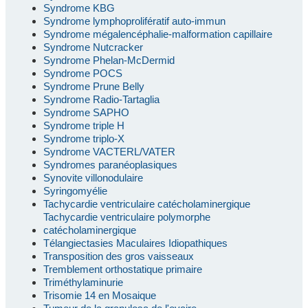
Syndrome KBG
Syndrome lymphoprolifératif auto-immun
Syndrome mégalencéphalie-malformation capillaire
Syndrome Nutcracker
Syndrome Phelan-McDermid
Syndrome POCS
Syndrome Prune Belly
Syndrome Radio-Tartaglia
Syndrome SAPHO
Syndrome triple H
Syndrome triplo-X
Syndrome VACTERL/VATER
Syndromes paranéoplasiques
Synovite villonodulaire
Syringomyélie
Tachycardie ventriculaire catécholaminergique
Tachycardie ventriculaire polymorphe
catécholaminergique
Télangiectasies Maculaires Idiopathiques
Transposition des gros vaisseaux
Tremblement orthostatique primaire
Triméthylaminurie
Trisomie 14 en Mosaique