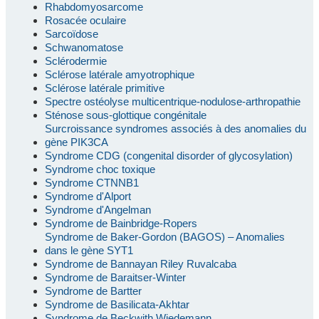
Rhabdomyosarcome
Rosacée oculaire
Sarcoïdose
Schwanomatose
Sclérodermie
Sclérose latérale amyotrophique
Sclérose latérale primitive
Spectre ostéolyse multicentrique-nodulose-arthropathie
Sténose sous-glottique congénitale
Surcroissance syndromes associés à des anomalies du
gène PIK3CA
Syndrome CDG (congenital disorder of glycosylation)
Syndrome choc toxique
Syndrome CTNNB1
Syndrome d'Alport
Syndrome d'Angelman
Syndrome de Bainbridge-Ropers
Syndrome de Baker-Gordon (BAGOS) – Anomalies
dans le gène SYT1
Syndrome de Bannayan Riley Ruvalcaba
Syndrome de Baraitser-Winter
Syndrome de Bartter
Syndrome de Basilicata-Akhtar
Syndrome de Beckwith Wiedemann