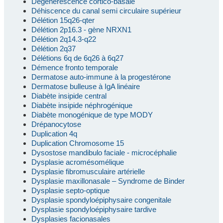
Dégénérescence cortico-basale
Déhiscence du canal semi circulaire supérieur
Délétion 15q26-qter
Délétion 2p16.3 - gène NRXN1
Délétion 2q14.3-q22
Délétion 2q37
Délétions 6q de 6q26 à 6q27
Démence fronto temporale
Dermatose auto-immune à la progestérone
Dermatose bulleuse à IgA linéaire
Diabète insipide central
Diabète insipide néphrogénique
Diabète monogénique de type MODY
Drépanocytose
Duplication 4q
Duplication Chromosome 15
Dysostose mandibulo faciale - microcéphalie
Dysplasie acromésomélique
Dysplasie fibromusculaire artérielle
Dysplasie maxillonasale – Syndrome de Binder
Dysplasie septo-optique
Dysplasie spondyloépiphysaire congenitale
Dysplasie spondyloépiphysaire tardive
Dysplasies facionasales