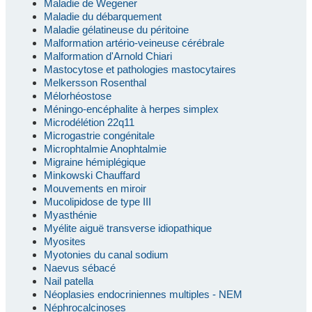
Maladie de Wegener
Maladie du débarquement
Maladie gélatineuse du péritoine
Malformation artério-veineuse cérébrale
Malformation d'Arnold Chiari
Mastocytose et pathologies mastocytaires
Melkersson Rosenthal
Mélorhéostose
Méningo-encéphalite à herpes simplex
Microdélétion 22q11
Microgastrie congénitale
Microphtalmie Anophtalmie
Migraine hémiplégique
Minkowski Chauffard
Mouvements en miroir
Mucolipidose de type III
Myasthénie
Myélite aiguë transverse idiopathique
Myosites
Myotonies du canal sodium
Naevus sébacé
Nail patella
Néoplasies endocriniennes multiples - NEM
Néphrocalcinoses