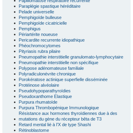
Papillomatose respiratoire récurrente
Paraplégie spastique héréditaire
Pelade universelle
Pemphigoïde bulleuse
Pemphigoïde cicatricielle
Pemphigus
Périartérite noueuse
Pericardite recurrente idiopathique
Phéochromocytomes
Pityriasis rubra pilaire
Pneumopathie interstitielle granulomato-lymphocytaire
Pneumopathie interstitielle non spécifique
Polypose adénomateuse familiale
Polyradiculonévrite chronique
Porokératose actinique superfielle disséminée
Protéinose alvéolaire
Pseudohypoparathyroïdies
Pseudoxanthome Elastique
Purpura rhumatoïde
Purpura Thrombopénique Immunologique
Résistance aux hormones thyroïdiennes due à des
mutations du gène du récepteur bêta de T3
Retard mental lié à l’X de type Shashi
Rétinoblastome