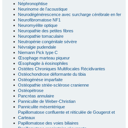
Néphronophtise
Neurinome de l'acoustique
Neurodégénérescence avec surcharge cérébrale en fer
Neurofibromatose NF1
Neuromyélite optique
Neuropathie des petites fibres
Neuropathie tomaculaire
Neutropénie congénitale sévère
Névralgie pudendale
Niemann Pick type C
Œsophage marteau piqueur
Œsophagite à éosinophiles
Ostéites Chroniques Multifocales Récidivantes
Ostéochondrose déformante du tibia
Ostéogénèse imparfaite
Ostéopathie striée-sclérose cranienne
Ostéopétrose
Pancréas annulaire
Panniculite de Weber-Christian
Panniculite mésentérique
Papillomatose confluente et réticulée de Gougerot et
Carteaux
Papillomatose des voies biliaires