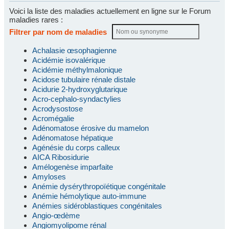
Voici la liste des maladies actuellement en ligne sur le Forum
maladies rares :
Filtrer par nom de maladies
Achalasie œsophagienne
Acidémie isovalérique
Acidémie méthylmalonique
Acidose tubulaire rénale distale
Acidurie 2-hydroxyglutarique
Acro-cephalo-syndactylies
Acrodysostose
Acromégalie
Adénomatose érosive du mamelon
Adénomatose hépatique
Agénésie du corps calleux
AICA Ribosidurie
Amélogenèse imparfaite
Amyloses
Anémie dysérythropoïétique congénitale
Anémie hémolytique auto-immune
Anémies sidéroblastiques congénitales
Angio-œdème
Angiomyolipome rénal