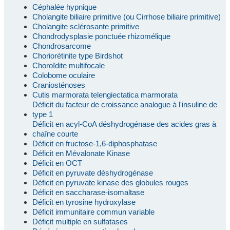
Céphalée hypnique
Cholangite biliaire primitive (ou Cirrhose biliaire primitive)
Cholangite sclérosante primitive
Chondrodysplasie ponctuée rhizomélique
Chondrosarcome
Choriorétinite type Birdshot
Choroïdite multifocale
Colobome oculaire
Craniosténoses
Cutis marmorata telengiectatica marmorata
Déficit du facteur de croissance analogue à l'insuline de
type 1
Déficit en acyl-CoA déshydrogénase des acides gras à
chaîne courte
Déficit en fructose-1,6-diphosphatase
Déficit en Mévalonate Kinase
Déficit en OCT
Déficit en pyruvate déshydrogénase
Déficit en pyruvate kinase des globules rouges
Déficit en saccharase-isomaltase
Déficit en tyrosine hydroxylase
Déficit immunitaire commun variable
Déficit multiple en sulfatases