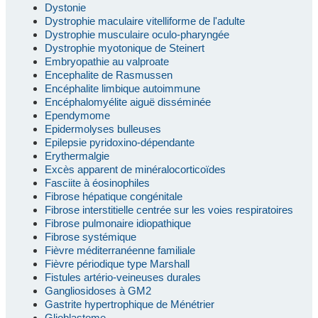
Dystonie
Dystrophie maculaire vitelliforme de l'adulte
Dystrophie musculaire oculo-pharyngée
Dystrophie myotonique de Steinert
Embryopathie au valproate
Encephalite de Rasmussen
Encéphalite limbique autoimmune
Encéphalomyélite aiguë disséminée
Ependymome
Epidermolyses bulleuses
Epilepsie pyridoxino-dépendante
Erythermalgie
Excès apparent de minéralocorticoïdes
Fasciite à éosinophiles
Fibrose hépatique congénitale
Fibrose interstitielle centrée sur les voies respiratoires
Fibrose pulmonaire idiopathique
Fibrose systémique
Fièvre méditerranéenne familiale
Fièvre périodique type Marshall
Fistules artério-veineuses durales
Gangliosidoses à GM2
Gastrite hypertrophique de Ménétrier
Glioblastome