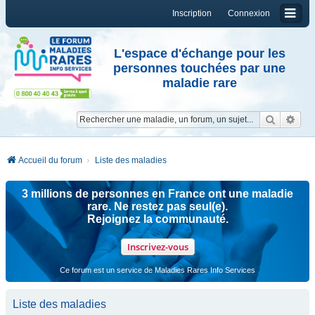
Inscription
Connexion
L'espace d'échange pour les
personnes touchées par une
maladie rare
Reche
Re
Accueil du forum
Liste des maladies
3 millions de personnes en France ont une maladie
rare. Ne restez pas seul(e).
Rejoignez la communauté.
Inscrivez-vous
Ce forum est un service de Maladies Rares Info Services
Liste des maladies