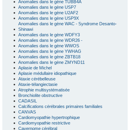
Anomalies dans le gène TUBB4A
Anomalies dans le gène USP7
Anomalies dans le gène U2AF2
Anomalies dans le gène USP9X
Anomalies dans le gène WAC - Syndrome Desanto-
Shinawi
Anomalies dans le gène WDFY3
Anomalies dans le gène WDR26 -
Anomalies dans le gène WWOS
Anomalies dans le gène YWHAG
Anomalies dans le gène ZBTB18
Anomalies dans le gène ZMYND11
Aplasie de Michel
Aplasie médullaire idiopathique
Ataxie cérébelleuse
Ataxie-télangiectasie
Atrophie multisystématisée
Bronchiolite obstructive
CADASIL
Calcifications cérébrales primaires familiales
CANVAS
Cardiomyopathie hypertrophique
Cardiomyopathie restrictive
Cavernome cérébral