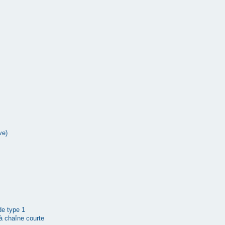
ve)
 de type 1
à chaîne courte