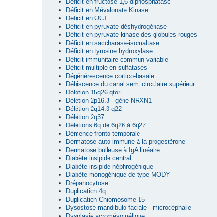
Déficit en fructose-1,6-diphosphatase
Déficit en Mévalonate Kinase
Déficit en OCT
Déficit en pyruvate déshydrogénase
Déficit en pyruvate kinase des globules rouges
Déficit en saccharase-isomaltase
Déficit en tyrosine hydroxylase
Déficit immunitaire commun variable
Déficit multiple en sulfatases
Dégénérescence cortico-basale
Déhiscence du canal semi circulaire supérieur
Délétion 15q26-qter
Délétion 2p16.3 - gène NRXN1
Délétion 2q14.3-q22
Délétion 2q37
Délétions 6q de 6q26 à 6q27
Démence fronto temporale
Dermatose auto-immune à la progestérone
Dermatose bulleuse à IgA linéaire
Diabète insipide central
Diabète insipide néphrogénique
Diabète monogénique de type MODY
Drépanocytose
Duplication 4q
Duplication Chromosome 15
Dysostose mandibulo faciale - microcéphalie
Dysplasie acromésomélique