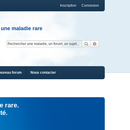
Inscription
Connexion
 une maladie rare
Rechercher
Recherche av
ouveau forum
Nous contacter
e rare.
té.