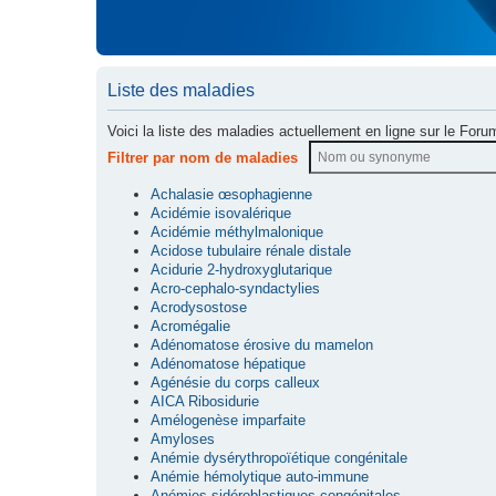
Liste des maladies
Voici la liste des maladies actuellement en ligne sur le Foru
Filtrer par nom de maladies
Achalasie œsophagienne
Acidémie isovalérique
Acidémie méthylmalonique
Acidose tubulaire rénale distale
Acidurie 2-hydroxyglutarique
Acro-cephalo-syndactylies
Acrodysostose
Acromégalie
Adénomatose érosive du mamelon
Adénomatose hépatique
Agénésie du corps calleux
AICA Ribosidurie
Amélogenèse imparfaite
Amyloses
Anémie dysérythropoïétique congénitale
Anémie hémolytique auto-immune
Anémies sidéroblastiques congénitales