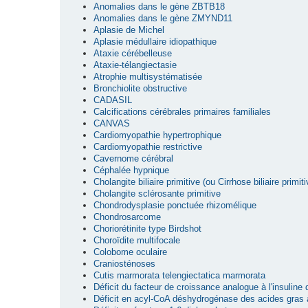
Anomalies dans le gène ZBTB18
Anomalies dans le gène ZMYND11
Aplasie de Michel
Aplasie médullaire idiopathique
Ataxie cérébelleuse
Ataxie-télangiectasie
Atrophie multisystématisée
Bronchiolite obstructive
CADASIL
Calcifications cérébrales primaires familiales
CANVAS
Cardiomyopathie hypertrophique
Cardiomyopathie restrictive
Cavernome cérébral
Céphalée hypnique
Cholangite biliaire primitive (ou Cirrhose biliaire primiti
Cholangite sclérosante primitive
Chondrodysplasie ponctuée rhizomélique
Chondrosarcome
Choriorétinite type Birdshot
Choroïdite multifocale
Colobome oculaire
Craniosténoses
Cutis marmorata telengiectatica marmorata
Déficit du facteur de croissance analogue à l'insuline
Déficit en acyl-CoA déshydrogénase des acides gras 