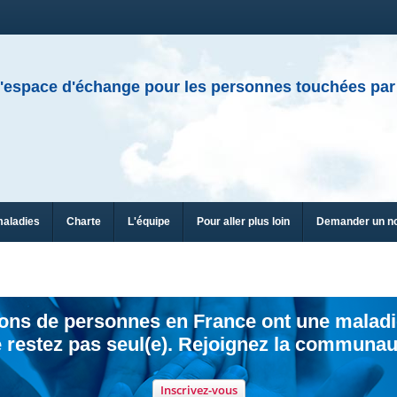
'espace d'échange pour les personnes touchées par
maladies
Charte
L'équipe
Pour aller plus loin
Demander un n
ions de personnes en France ont une maladi
 restez pas seul(e). Rejoignez la communau
Inscrivez-vous