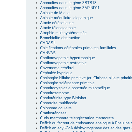
Anomalies dans le gène ZBTB18
Anomalies dans le gène ZMYND11
Aplasie de Michel
Aplasie médullaire idiopathique
Ataxie cérébelleuse
Ataxie-télangiectasie
Atrophie multisystématisée
Bronchiolite obstructive
CADASIL
Calcifications cérébrales primaires familiales
CANVAS
Cardiomyopathie hypertrophique
Cardiomyopathie restrictive
Cavernome cérébral
Céphalée hypnique
Cholangite biliaire primitive (ou Cirrhose biliaire primiti
Cholangite sclérosante primitive
Chondrodysplasie ponctuée rhizomélique
Chondrosarcome
Choriorétinite type Birdshot
Choroïdite multifocale
Colobome oculaire
Craniosténoses
Cutis marmorata telengiectatica marmorata
Déficit du facteur de croissance analogue à l'insuline
Déficit en acyl-CoA déshydrogénase des acides gras 