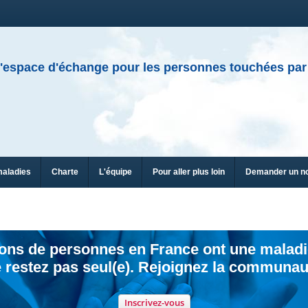
'espace d'échange pour les personnes touchées par
maladies
Charte
L'équipe
Pour aller plus loin
Demander un n
ions de personnes en France ont une maladi
 restez pas seul(e). Rejoignez la communau
Inscrivez-vous