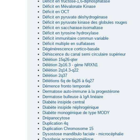
Déficit en fructose-1,6-diphosphatase
Déficit en Mévalonate Kinase
Déficit en OCT
Déficit en pyruvate déshydrogénase
Déficit en pyruvate kinase des globules rouges
Déficit en saccharase-isomaltase
Déficit en tyrosine hydroxylase
Déficit immunitaire commun variable
Déficit multiple en sulfatases
Dégénérescence cortico-basale
Déhiscence du canal semi circulaire supérieur
Délétion 15q26-qter
Délétion 2p16.3 - gène NRXN1
Délétion 2q14.3-q22
Délétion 2q37
Délétions 6q de 6q26 à 6q27
Démence fronto temporale
Dermatose auto-immune à la progestérone
Dermatose bulleuse à IgA linéaire
Diabète insipide central
Diabète insipide néphrogénique
Diabète monogénique de type MODY
Drépanocytose
Duplication 4q
Duplication Chromosome 15
Dysostose mandibulo faciale - microcéphalie
Dysplasie acromésomélique