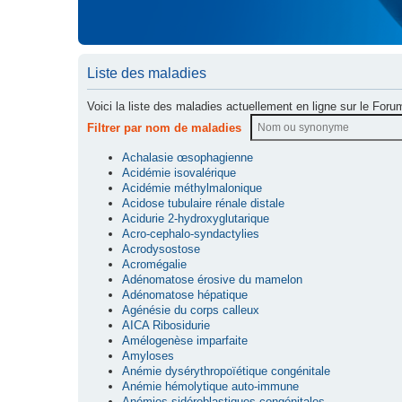
Liste des maladies
Voici la liste des maladies actuellement en ligne sur le Foru
Filtrer par nom de maladies
Achalasie œsophagienne
Acidémie isovalérique
Acidémie méthylmalonique
Acidose tubulaire rénale distale
Acidurie 2-hydroxyglutarique
Acro-cephalo-syndactylies
Acrodysostose
Acromégalie
Adénomatose érosive du mamelon
Adénomatose hépatique
Agénésie du corps calleux
AICA Ribosidurie
Amélogenèse imparfaite
Amyloses
Anémie dysérythropoïétique congénitale
Anémie hémolytique auto-immune
Anémies sidéroblastiques congénitales