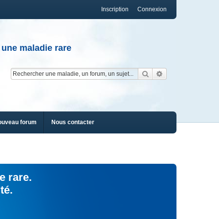
Inscription
Connexion
 une maladie rare
Rechercher
Recherche av
ouveau forum
Nous contacter
e rare.
té.