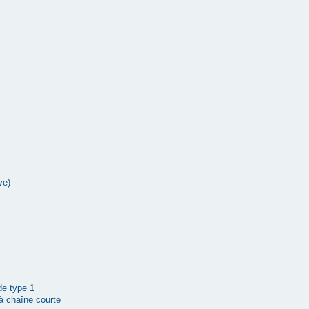
ve)
 de type 1
à chaîne courte