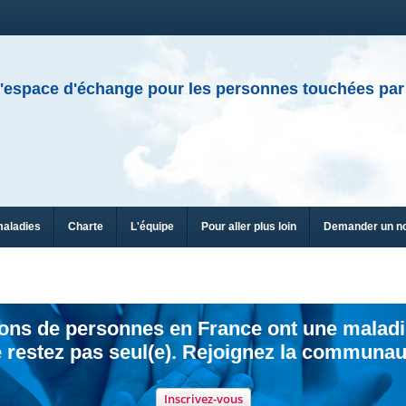
'espace d'échange pour les personnes touchées par
maladies
Charte
L'équipe
Pour aller plus loin
Demander un n
ions de personnes en France ont une maladi
 restez pas seul(e). Rejoignez la communau
Inscrivez-vous