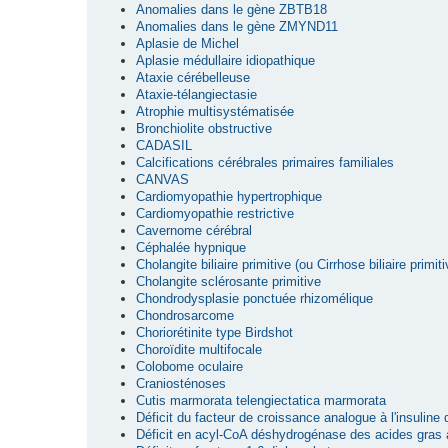
Anomalies dans le gène ZBTB18
Anomalies dans le gène ZMYND11
Aplasie de Michel
Aplasie médullaire idiopathique
Ataxie cérébelleuse
Ataxie-télangiectasie
Atrophie multisystématisée
Bronchiolite obstructive
CADASIL
Calcifications cérébrales primaires familiales
CANVAS
Cardiomyopathie hypertrophique
Cardiomyopathie restrictive
Cavernome cérébral
Céphalée hypnique
Cholangite biliaire primitive (ou Cirrhose biliaire primiti
Cholangite sclérosante primitive
Chondrodysplasie ponctuée rhizomélique
Chondrosarcome
Choriorétinite type Birdshot
Choroïdite multifocale
Colobome oculaire
Craniosténoses
Cutis marmorata telengiectatica marmorata
Déficit du facteur de croissance analogue à l'insuline
Déficit en acyl-CoA déshydrogénase des acides gras 