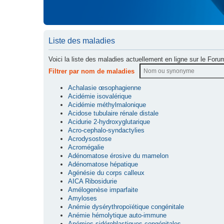
Liste des maladies
Voici la liste des maladies actuellement en ligne sur le Foru
Filtrer par nom de maladies
Achalasie œsophagienne
Acidémie isovalérique
Acidémie méthylmalonique
Acidose tubulaire rénale distale
Acidurie 2-hydroxyglutarique
Acro-cephalo-syndactylies
Acrodysostose
Acromégalie
Adénomatose érosive du mamelon
Adénomatose hépatique
Agénésie du corps calleux
AICA Ribosidurie
Amélogenèse imparfaite
Amyloses
Anémie dysérythropoïétique congénitale
Anémie hémolytique auto-immune
Anémies sidéroblastiques congénitales