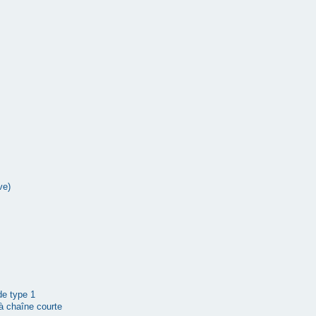
ve)
 de type 1
à chaîne courte