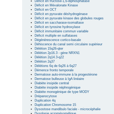
Déficit en fructose-1,6-diphosphatase
Déficit en Mévalonate Kinase
Déficit en OCT
Déficit en pyruvate déshydrogénase
Déficit en pyruvate kinase des globules rouges
Déficit en saccharase-isomaltase
Déficit en tyrosine hydroxylase
Déficit immunitaire commun variable
Déficit multiple en sulfatases
Dégénérescence cortico-basale
Déhiscence du canal semi circulaire supérieur
Délétion 15q26-qter
Délétion 2p16.3 - gène NRXN1
Délétion 2q14.3-q22
Délétion 2q37
Délétions 6q de 6q26 à 6q27
Démence fronto temporale
Dermatose auto-immune à la progestérone
Dermatose bulleuse à IgA linéaire
Diabète insipide central
Diabète insipide néphrogénique
Diabète monogénique de type MODY
Drépanocytose
Duplication 4q
Duplication Chromosome 15
Dysostose mandibulo faciale - microcéphalie
Dysplasie acromésomélique