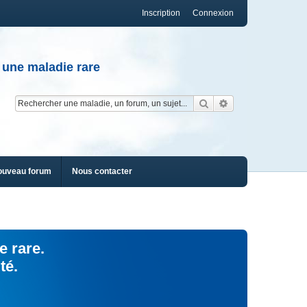
Inscription
Connexion
 une maladie rare
Rechercher
Recherche av
ouveau forum
Nous contacter
e rare.
té.