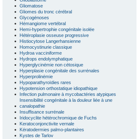
Gliomatose
Gliomes du tronc cérébral
Glycogénoses
Hémangiome vertébral
Hemi-hypertrophie congénitale isolée
Hétéroplasie osseuse progressive
Histiocytose Langerhansienne
Homocystinurie classique
Hydroa vacciniforme
Hydrops endolymphatique
Hyperglycinémie non cétosique
Hyperplasie congénitale des surrénales
Hyperprolinémie
Hypoparathyroïdies rares
Hypotension orthostatique idiopathique
Infection pulmonaire à mycobactéries atypiques
Insensibilité congénitale à la douleur liée à une
canalopathie
Insuffisance surrénale
Iridocyclite hétérochromique de Fuchs
Keratoconjonctivite vernale
Kératodermies palmo-plantaires
Kystes de Tarlov