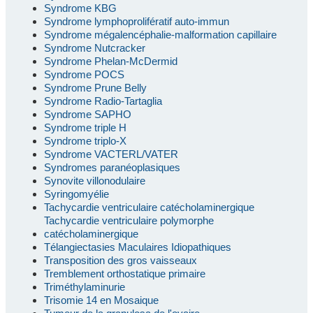
Syndrome KBG
Syndrome lymphoprolifératif auto-immun
Syndrome mégalencéphalie-malformation capillaire
Syndrome Nutcracker
Syndrome Phelan-McDermid
Syndrome POCS
Syndrome Prune Belly
Syndrome Radio-Tartaglia
Syndrome SAPHO
Syndrome triple H
Syndrome triplo-X
Syndrome VACTERL/VATER
Syndromes paranéoplasiques
Synovite villonodulaire
Syringomyélie
Tachycardie ventriculaire catécholaminergique
Tachycardie ventriculaire polymorphe
catécholaminergique
Télangiectasies Maculaires Idiopathiques
Transposition des gros vaisseaux
Tremblement orthostatique primaire
Triméthylaminurie
Trisomie 14 en Mosaique