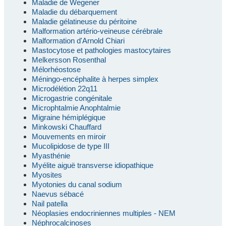
Maladie de Wegener
Maladie du débarquement
Maladie gélatineuse du péritoine
Malformation artério-veineuse cérébrale
Malformation d'Arnold Chiari
Mastocytose et pathologies mastocytaires
Melkersson Rosenthal
Mélorhéostose
Méningo-encéphalite à herpes simplex
Microdélétion 22q11
Microgastrie congénitale
Microphtalmie Anophtalmie
Migraine hémiplégique
Minkowski Chauffard
Mouvements en miroir
Mucolipidose de type III
Myasthénie
Myélite aiguë transverse idiopathique
Myosites
Myotonies du canal sodium
Naevus sébacé
Nail patella
Néoplasies endocriniennes multiples - NEM
Néphrocalcinoses