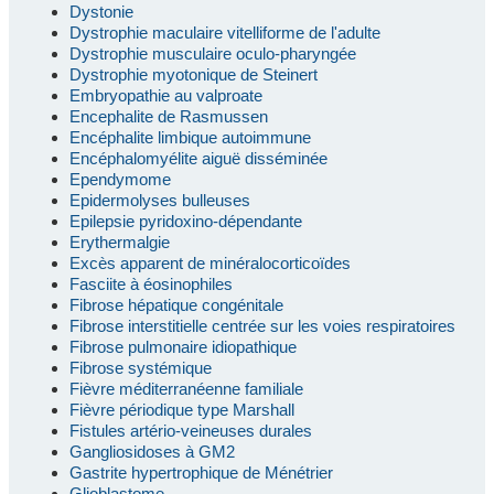
Dystonie
Dystrophie maculaire vitelliforme de l'adulte
Dystrophie musculaire oculo-pharyngée
Dystrophie myotonique de Steinert
Embryopathie au valproate
Encephalite de Rasmussen
Encéphalite limbique autoimmune
Encéphalomyélite aiguë disséminée
Ependymome
Epidermolyses bulleuses
Epilepsie pyridoxino-dépendante
Erythermalgie
Excès apparent de minéralocorticoïdes
Fasciite à éosinophiles
Fibrose hépatique congénitale
Fibrose interstitielle centrée sur les voies respiratoires
Fibrose pulmonaire idiopathique
Fibrose systémique
Fièvre méditerranéenne familiale
Fièvre périodique type Marshall
Fistules artério-veineuses durales
Gangliosidoses à GM2
Gastrite hypertrophique de Ménétrier
Glioblastome