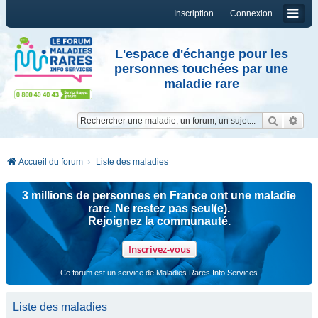
Inscription
Connexion
L'espace d'échange pour les
personnes touchées par une
maladie rare
Reche
Re
Accueil du forum
Liste des maladies
3 millions de personnes en France ont une maladie
rare. Ne restez pas seul(e).
Rejoignez la communauté.
Inscrivez-vous
Ce forum est un service de Maladies Rares Info Services
Liste des maladies