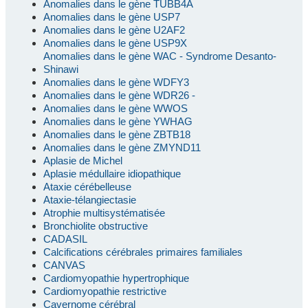
Anomalies dans le gène TUBB4A
Anomalies dans le gène USP7
Anomalies dans le gène U2AF2
Anomalies dans le gène USP9X
Anomalies dans le gène WAC - Syndrome Desanto-
Shinawi
Anomalies dans le gène WDFY3
Anomalies dans le gène WDR26 -
Anomalies dans le gène WWOS
Anomalies dans le gène YWHAG
Anomalies dans le gène ZBTB18
Anomalies dans le gène ZMYND11
Aplasie de Michel
Aplasie médullaire idiopathique
Ataxie cérébelleuse
Ataxie-télangiectasie
Atrophie multisystématisée
Bronchiolite obstructive
CADASIL
Calcifications cérébrales primaires familiales
CANVAS
Cardiomyopathie hypertrophique
Cardiomyopathie restrictive
Cavernome cérébral