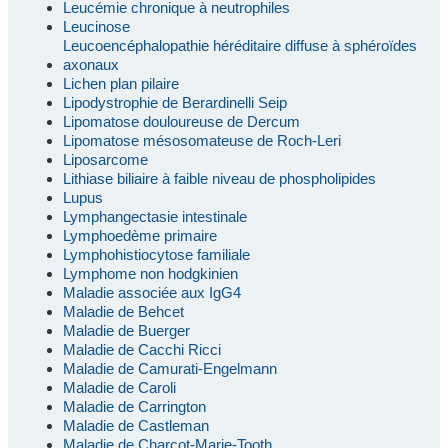
Leucémie chronique à neutrophiles
Leucinose
Leucoencéphalopathie héréditaire diffuse à sphéroïdes
axonaux
Lichen plan pilaire
Lipodystrophie de Berardinelli Seip
Lipomatose douloureuse de Dercum
Lipomatose mésosomateuse de Roch-Leri
Liposarcome
Lithiase biliaire à faible niveau de phospholipides
Lupus
Lymphangectasie intestinale
Lymphoedème primaire
Lymphohistiocytose familiale
Lymphome non hodgkinien
Maladie associée aux IgG4
Maladie de Behcet
Maladie de Buerger
Maladie de Cacchi Ricci
Maladie de Camurati-Engelmann
Maladie de Caroli
Maladie de Carrington
Maladie de Castleman
Maladie de Charcot-Marie-Tooth