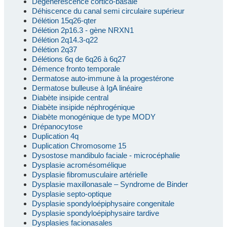
Dégénérescence cortico-basale
Déhiscence du canal semi circulaire supérieur
Délétion 15q26-qter
Délétion 2p16.3 - gène NRXN1
Délétion 2q14.3-q22
Délétion 2q37
Délétions 6q de 6q26 à 6q27
Démence fronto temporale
Dermatose auto-immune à la progestérone
Dermatose bulleuse à IgA linéaire
Diabète insipide central
Diabète insipide néphrogénique
Diabète monogénique de type MODY
Drépanocytose
Duplication 4q
Duplication Chromosome 15
Dysostose mandibulo faciale - microcéphalie
Dysplasie acromésomélique
Dysplasie fibromusculaire artérielle
Dysplasie maxillonasale – Syndrome de Binder
Dysplasie septo-optique
Dysplasie spondyloépiphysaire congenitale
Dysplasie spondyloépiphysaire tardive
Dysplasies facionasales