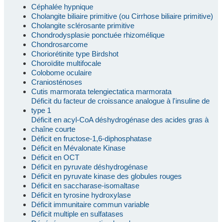
Céphalée hypnique
Cholangite biliaire primitive (ou Cirrhose biliaire primitive)
Cholangite sclérosante primitive
Chondrodysplasie ponctuée rhizomélique
Chondrosarcome
Choriorétinite type Birdshot
Choroïdite multifocale
Colobome oculaire
Craniosténoses
Cutis marmorata telengiectatica marmorata
Déficit du facteur de croissance analogue à l'insuline de
type 1
Déficit en acyl-CoA déshydrogénase des acides gras à
chaîne courte
Déficit en fructose-1,6-diphosphatase
Déficit en Mévalonate Kinase
Déficit en OCT
Déficit en pyruvate déshydrogénase
Déficit en pyruvate kinase des globules rouges
Déficit en saccharase-isomaltase
Déficit en tyrosine hydroxylase
Déficit immunitaire commun variable
Déficit multiple en sulfatases