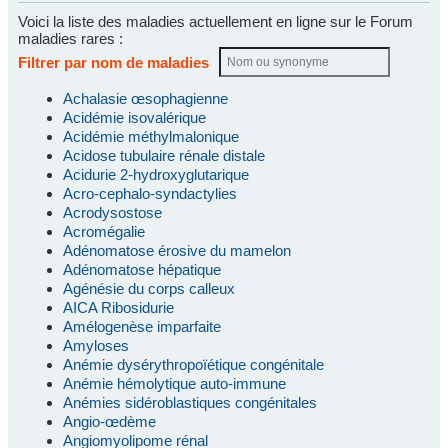
Voici la liste des maladies actuellement en ligne sur le Forum
maladies rares :
Filtrer par nom de maladies
Achalasie œsophagienne
Acidémie isovalérique
Acidémie méthylmalonique
Acidose tubulaire rénale distale
Acidurie 2-hydroxyglutarique
Acro-cephalo-syndactylies
Acrodysostose
Acromégalie
Adénomatose érosive du mamelon
Adénomatose hépatique
Agénésie du corps calleux
AICA Ribosidurie
Amélogenèse imparfaite
Amyloses
Anémie dysérythropoïétique congénitale
Anémie hémolytique auto-immune
Anémies sidéroblastiques congénitales
Angio-œdème
Angiomyolipome rénal