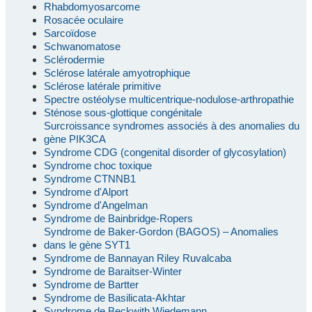
Rhabdomyosarcome
Rosacée oculaire
Sarcoïdose
Schwanomatose
Sclérodermie
Sclérose latérale amyotrophique
Sclérose latérale primitive
Spectre ostéolyse multicentrique-nodulose-arthropathie
Sténose sous-glottique congénitale
Surcroissance syndromes associés à des anomalies du
gène PIK3CA
Syndrome CDG (congenital disorder of glycosylation)
Syndrome choc toxique
Syndrome CTNNB1
Syndrome d'Alport
Syndrome d'Angelman
Syndrome de Bainbridge-Ropers
Syndrome de Baker-Gordon (BAGOS) – Anomalies
dans le gène SYT1
Syndrome de Bannayan Riley Ruvalcaba
Syndrome de Baraitser-Winter
Syndrome de Bartter
Syndrome de Basilicata-Akhtar
Syndrome de Beckwith Wiedemann