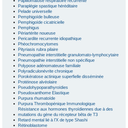
Papillomatose respiratoire récurrente
Paraplégie spastique héréditaire
Pelade universelle
Pemphigoïde bulleuse
Pemphigoïde cicatricielle
Pemphigus
Périartérite noueuse
Pericardite recurrente idiopathique
Phéochromocytomes
Pityriasis rubra pilaire
Pneumopathie interstitielle granulomato-lymphocytaire
Pneumopathie interstitielle non spécifique
Polypose adénomateuse familiale
Polyradiculonévrite chronique
Porokératose actinique superfielle disséminée
Protéinose alvéolaire
Pseudohypoparathyroïdies
Pseudoxanthome Elastique
Purpura rhumatoïde
Purpura Thrombopénique Immunologique
Résistance aux hormones thyroïdiennes due à des
mutations du gène du récepteur bêta de T3
Retard mental lié à l’X de type Shashi
Rétinoblastome