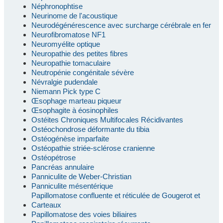
Néphronophtise
Neurinome de l'acoustique
Neurodégénérescence avec surcharge cérébrale en fer
Neurofibromatose NF1
Neuromyélite optique
Neuropathie des petites fibres
Neuropathie tomaculaire
Neutropénie congénitale sévère
Névralgie pudendale
Niemann Pick type C
Œsophage marteau piqueur
Œsophagite à éosinophiles
Ostéites Chroniques Multifocales Récidivantes
Ostéochondrose déformante du tibia
Ostéogénèse imparfaite
Ostéopathie striée-sclérose cranienne
Ostéopétrose
Pancréas annulaire
Panniculite de Weber-Christian
Panniculite mésentérique
Papillomatose confluente et réticulée de Gougerot et
Carteaux
Papillomatose des voies biliaires