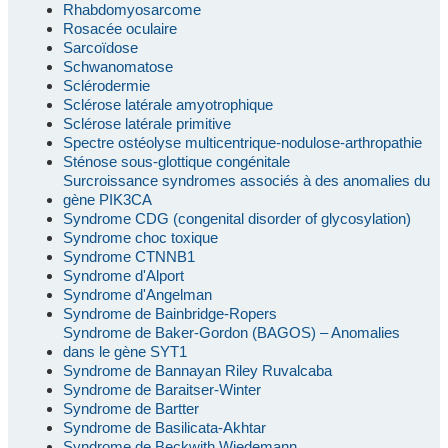
Rhabdomyosarcome
Rosacée oculaire
Sarcoïdose
Schwanomatose
Sclérodermie
Sclérose latérale amyotrophique
Sclérose latérale primitive
Spectre ostéolyse multicentrique-nodulose-arthropathie
Sténose sous-glottique congénitale
Surcroissance syndromes associés à des anomalies du
gène PIK3CA
Syndrome CDG (congenital disorder of glycosylation)
Syndrome choc toxique
Syndrome CTNNB1
Syndrome d'Alport
Syndrome d'Angelman
Syndrome de Bainbridge-Ropers
Syndrome de Baker-Gordon (BAGOS) – Anomalies
dans le gène SYT1
Syndrome de Bannayan Riley Ruvalcaba
Syndrome de Baraitser-Winter
Syndrome de Bartter
Syndrome de Basilicata-Akhtar
Syndrome de Beckwith Wiedemann