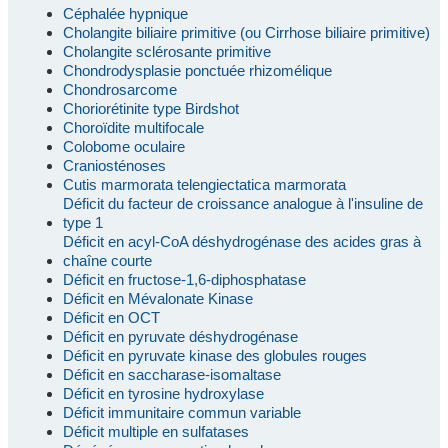
Céphalée hypnique
Cholangite biliaire primitive (ou Cirrhose biliaire primitive)
Cholangite sclérosante primitive
Chondrodysplasie ponctuée rhizomélique
Chondrosarcome
Choriorétinite type Birdshot
Choroïdite multifocale
Colobome oculaire
Craniosténoses
Cutis marmorata telengiectatica marmorata
Déficit du facteur de croissance analogue à l'insuline de
type 1
Déficit en acyl-CoA déshydrogénase des acides gras à
chaîne courte
Déficit en fructose-1,6-diphosphatase
Déficit en Mévalonate Kinase
Déficit en OCT
Déficit en pyruvate déshydrogénase
Déficit en pyruvate kinase des globules rouges
Déficit en saccharase-isomaltase
Déficit en tyrosine hydroxylase
Déficit immunitaire commun variable
Déficit multiple en sulfatases