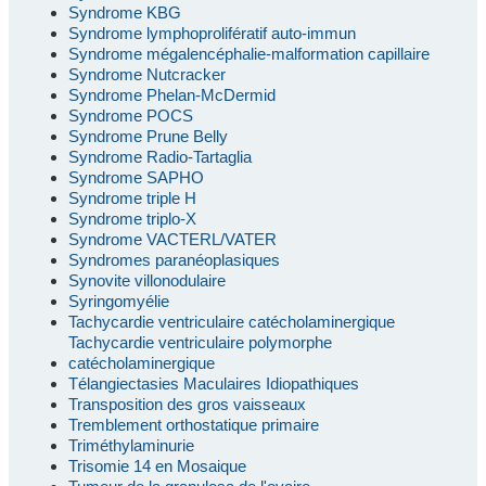
Syndrome KBG
Syndrome lymphoprolifératif auto-immun
Syndrome mégalencéphalie-malformation capillaire
Syndrome Nutcracker
Syndrome Phelan-McDermid
Syndrome POCS
Syndrome Prune Belly
Syndrome Radio-Tartaglia
Syndrome SAPHO
Syndrome triple H
Syndrome triplo-X
Syndrome VACTERL/VATER
Syndromes paranéoplasiques
Synovite villonodulaire
Syringomyélie
Tachycardie ventriculaire catécholaminergique
Tachycardie ventriculaire polymorphe
catécholaminergique
Télangiectasies Maculaires Idiopathiques
Transposition des gros vaisseaux
Tremblement orthostatique primaire
Triméthylaminurie
Trisomie 14 en Mosaique