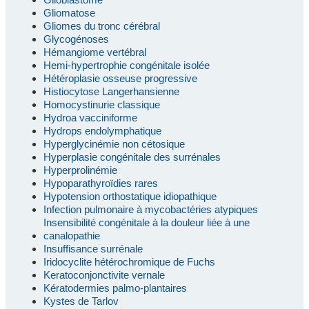
Gliomatose
Gliomes du tronc cérébral
Glycogénoses
Hémangiome vertébral
Hemi-hypertrophie congénitale isolée
Hétéroplasie osseuse progressive
Histiocytose Langerhansienne
Homocystinurie classique
Hydroa vacciniforme
Hydrops endolymphatique
Hyperglycinémie non cétosique
Hyperplasie congénitale des surrénales
Hyperprolinémie
Hypoparathyroïdies rares
Hypotension orthostatique idiopathique
Infection pulmonaire à mycobactéries atypiques
Insensibilité congénitale à la douleur liée à une
canalopathie
Insuffisance surrénale
Iridocyclite hétérochromique de Fuchs
Keratoconjonctivite vernale
Kératodermies palmo-plantaires
Kystes de Tarlov