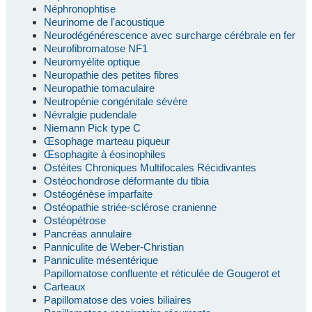
Néphronophtise
Neurinome de l'acoustique
Neurodégénérescence avec surcharge cérébrale en fer
Neurofibromatose NF1
Neuromyélite optique
Neuropathie des petites fibres
Neuropathie tomaculaire
Neutropénie congénitale sévère
Névralgie pudendale
Niemann Pick type C
Œsophage marteau piqueur
Œsophagite à éosinophiles
Ostéites Chroniques Multifocales Récidivantes
Ostéochondrose déformante du tibia
Ostéogénèse imparfaite
Ostéopathie striée-sclérose cranienne
Ostéopétrose
Pancréas annulaire
Panniculite de Weber-Christian
Panniculite mésentérique
Papillomatose confluente et réticulée de Gougerot et
Carteaux
Papillomatose des voies biliaires