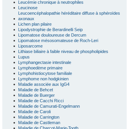
Leucémie chronique à neutrophiles
Leucinose
Leucoencéphalopathie héréditaire diffuse à sphéroïdes
axonaux
Lichen plan pilaire
Lipodystrophie de Berardinelli Seip
Lipomatose douloureuse de Dercum
Lipomatose mésosomateuse de Roch-Leri
Liposarcome
Lithiase biliaire à faible niveau de phospholipides
Lupus
Lymphangectasie intestinale
Lymphoedème primaire
Lymphohistiocytose familiale
Lymphome non hodgkinien
Maladie associée aux IgG4
Maladie de Behcet
Maladie de Buerger
Maladie de Cacchi Ricci
Maladie de Camurati-Engelmann
Maladie de Caroli
Maladie de Carrington
Maladie de Castleman
Maladie de Charcot-Marie-Tooth