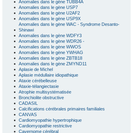
Anomalies dans le gène TUBB4A
Anomalies dans le gène USP7
Anomalies dans le gène U2AF2
Anomalies dans le gène USP9X
Anomalies dans le gène WAC - Syndrome Desanto-
Shinawi
Anomalies dans le gène WDFY3
Anomalies dans le gène WDR26 -
Anomalies dans le gène WWOS
Anomalies dans le gène YWHAG
Anomalies dans le gène ZBTB18
Anomalies dans le gène ZMYND11
Aplasie de Michel
Aplasie médullaire idiopathique
Ataxie cérébelleuse
Ataxie-télangiectasie
Atrophie multisystématisée
Bronchiolite obstructive
CADASIL
Calcifications cérébrales primaires familiales
CANVAS
Cardiomyopathie hypertrophique
Cardiomyopathie restrictive
Cavernome cérébral