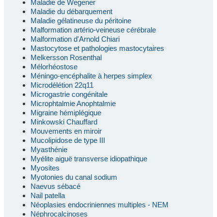
Maladie de Wegener
Maladie du débarquement
Maladie gélatineuse du péritoine
Malformation artério-veineuse cérébrale
Malformation d'Arnold Chiari
Mastocytose et pathologies mastocytaires
Melkersson Rosenthal
Mélorhéostose
Méningo-encéphalite à herpes simplex
Microdélétion 22q11
Microgastrie congénitale
Microphtalmie Anophtalmie
Migraine hémiplégique
Minkowski Chauffard
Mouvements en miroir
Mucolipidose de type III
Myasthénie
Myélite aiguë transverse idiopathique
Myosites
Myotonies du canal sodium
Naevus sébacé
Nail patella
Néoplasies endocriniennes multiples - NEM
Néphrocalcinoses