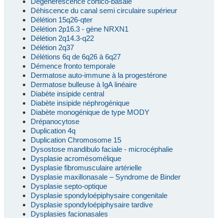
Dégénérescence cortico-basale
Déhiscence du canal semi circulaire supérieur
Délétion 15q26-qter
Délétion 2p16.3 - gène NRXN1
Délétion 2q14.3-q22
Délétion 2q37
Délétions 6q de 6q26 à 6q27
Démence fronto temporale
Dermatose auto-immune à la progestérone
Dermatose bulleuse à IgA linéaire
Diabète insipide central
Diabète insipide néphrogénique
Diabète monogénique de type MODY
Drépanocytose
Duplication 4q
Duplication Chromosome 15
Dysostose mandibulo faciale - microcéphalie
Dysplasie acromésomélique
Dysplasie fibromusculaire artérielle
Dysplasie maxillonasale – Syndrome de Binder
Dysplasie septo-optique
Dysplasie spondyloépiphysaire congenitale
Dysplasie spondyloépiphysaire tardive
Dysplasies facionasales