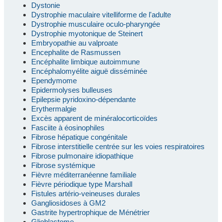
Dystonie
Dystrophie maculaire vitelliforme de l'adulte
Dystrophie musculaire oculo-pharyngée
Dystrophie myotonique de Steinert
Embryopathie au valproate
Encephalite de Rasmussen
Encéphalite limbique autoimmune
Encéphalomyélite aiguë disséminée
Ependymome
Epidermolyses bulleuses
Epilepsie pyridoxino-dépendante
Erythermalgie
Excès apparent de minéralocorticoïdes
Fasciite à éosinophiles
Fibrose hépatique congénitale
Fibrose interstitielle centrée sur les voies respiratoires
Fibrose pulmonaire idiopathique
Fibrose systémique
Fièvre méditerranéenne familiale
Fièvre périodique type Marshall
Fistules artério-veineuses durales
Gangliosidoses à GM2
Gastrite hypertrophique de Ménétrier
Glioblastome