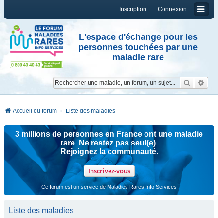
Inscription
Connexion
L'espace d'échange pour les
personnes touchées par une
maladie rare
Reche
Re
Accueil du forum
Liste des maladies
3 millions de personnes en France ont une maladie
rare. Ne restez pas seul(e).
Rejoignez la communauté.
Inscrivez-vous
Ce forum est un service de Maladies Rares Info Services
Liste des maladies