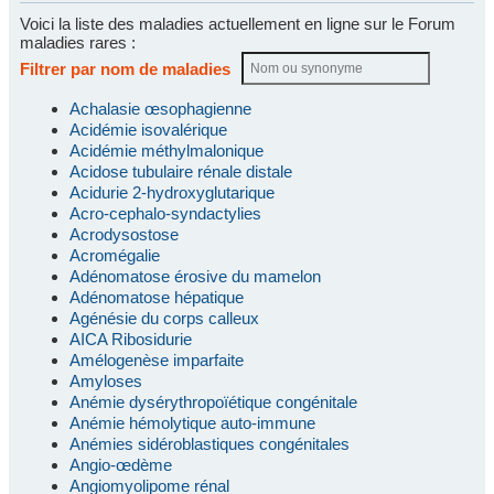
Voici la liste des maladies actuellement en ligne sur le Forum
maladies rares :
Filtrer par nom de maladies
Achalasie œsophagienne
Acidémie isovalérique
Acidémie méthylmalonique
Acidose tubulaire rénale distale
Acidurie 2-hydroxyglutarique
Acro-cephalo-syndactylies
Acrodysostose
Acromégalie
Adénomatose érosive du mamelon
Adénomatose hépatique
Agénésie du corps calleux
AICA Ribosidurie
Amélogenèse imparfaite
Amyloses
Anémie dysérythropoïétique congénitale
Anémie hémolytique auto-immune
Anémies sidéroblastiques congénitales
Angio-œdème
Angiomyolipome rénal