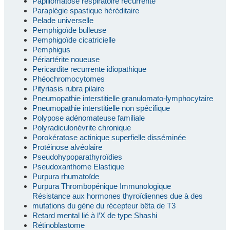
Papillomatose respiratoire récurrente
Paraplégie spastique héréditaire
Pelade universelle
Pemphigoïde bulleuse
Pemphigoïde cicatricielle
Pemphigus
Périartérite noueuse
Pericardite recurrente idiopathique
Phéochromocytomes
Pityriasis rubra pilaire
Pneumopathie interstitielle granulomato-lymphocytaire
Pneumopathie interstitielle non spécifique
Polypose adénomateuse familiale
Polyradiculonévrite chronique
Porokératose actinique superfielle disséminée
Protéinose alvéolaire
Pseudohypoparathyroïdies
Pseudoxanthome Elastique
Purpura rhumatoïde
Purpura Thrombopénique Immunologique
Résistance aux hormones thyroïdiennes due à des
mutations du gène du récepteur bêta de T3
Retard mental lié à l’X de type Shashi
Rétinoblastome