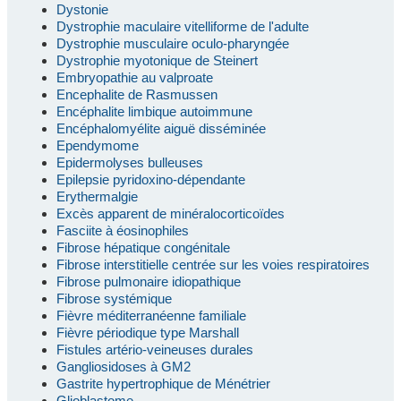
Dystonie
Dystrophie maculaire vitelliforme de l'adulte
Dystrophie musculaire oculo-pharyngée
Dystrophie myotonique de Steinert
Embryopathie au valproate
Encephalite de Rasmussen
Encéphalite limbique autoimmune
Encéphalomyélite aiguë disséminée
Ependymome
Epidermolyses bulleuses
Epilepsie pyridoxino-dépendante
Erythermalgie
Excès apparent de minéralocorticoïdes
Fasciite à éosinophiles
Fibrose hépatique congénitale
Fibrose interstitielle centrée sur les voies respiratoires
Fibrose pulmonaire idiopathique
Fibrose systémique
Fièvre méditerranéenne familiale
Fièvre périodique type Marshall
Fistules artério-veineuses durales
Gangliosidoses à GM2
Gastrite hypertrophique de Ménétrier
Glioblastome