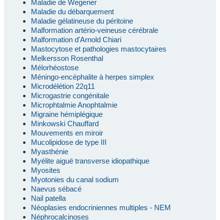
Maladie de Wegener
Maladie du débarquement
Maladie gélatineuse du péritoine
Malformation artério-veineuse cérébrale
Malformation d'Arnold Chiari
Mastocytose et pathologies mastocytaires
Melkersson Rosenthal
Mélorhéostose
Méningo-encéphalite à herpes simplex
Microdélétion 22q11
Microgastrie congénitale
Microphtalmie Anophtalmie
Migraine hémiplégique
Minkowski Chauffard
Mouvements en miroir
Mucolipidose de type III
Myasthénie
Myélite aiguë transverse idiopathique
Myosites
Myotonies du canal sodium
Naevus sébacé
Nail patella
Néoplasies endocriniennes multiples - NEM
Néphrocalcinoses