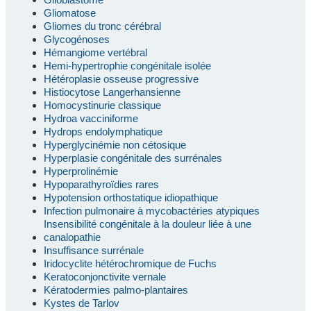
Gliomatose
Gliomes du tronc cérébral
Glycogénoses
Hémangiome vertébral
Hemi-hypertrophie congénitale isolée
Hétéroplasie osseuse progressive
Histiocytose Langerhansienne
Homocystinurie classique
Hydroa vacciniforme
Hydrops endolymphatique
Hyperglycinémie non cétosique
Hyperplasie congénitale des surrénales
Hyperprolinémie
Hypoparathyroïdies rares
Hypotension orthostatique idiopathique
Infection pulmonaire à mycobactéries atypiques
Insensibilité congénitale à la douleur liée à une
canalopathie
Insuffisance surrénale
Iridocyclite hétérochromique de Fuchs
Keratoconjonctivite vernale
Kératodermies palmo-plantaires
Kystes de Tarlov