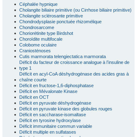
Céphalée hypnique
Cholangite biliaire primitive (ou Cirrhose biliaire primitive)
Cholangite sclérosante primitive
Chondrodysplasie ponctuée rhizomélique
Chondrosarcome
Choriorétinite type Birdshot
Choroïdite multifocale
Colobome oculaire
Craniosténoses
Cutis marmorata telengiectatica marmorata
Déficit du facteur de croissance analogue à l'insuline de
type 1
Déficit en acyl-CoA déshydrogénase des acides gras à
chaîne courte
Déficit en fructose-1,6-diphosphatase
Déficit en Mévalonate Kinase
Déficit en OCT
Déficit en pyruvate déshydrogénase
Déficit en pyruvate kinase des globules rouges
Déficit en saccharase-isomaltase
Déficit en tyrosine hydroxylase
Déficit immunitaire commun variable
Déficit multiple en sulfatases