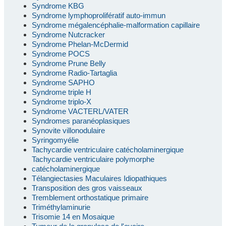
Syndrome KBG
Syndrome lymphoprolifératif auto-immun
Syndrome mégalencéphalie-malformation capillaire
Syndrome Nutcracker
Syndrome Phelan-McDermid
Syndrome POCS
Syndrome Prune Belly
Syndrome Radio-Tartaglia
Syndrome SAPHO
Syndrome triple H
Syndrome triplo-X
Syndrome VACTERL/VATER
Syndromes paranéoplasiques
Synovite villonodulaire
Syringomyélie
Tachycardie ventriculaire catécholaminergique
Tachycardie ventriculaire polymorphe
catécholaminergique
Télangiectasies Maculaires Idiopathiques
Transposition des gros vaisseaux
Tremblement orthostatique primaire
Triméthylaminurie
Trisomie 14 en Mosaique