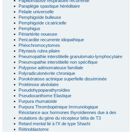
Papillomatose respiratoire récurrente
Paraplégie spastique héréditaire
Pelade universelle
Pemphigoïde bulleuse
Pemphigoïde cicatricielle
Pemphigus
Périartérite noueuse
Pericardite recurrente idiopathique
Phéochromocytomes
Pityriasis rubra pilaire
Pneumopathie interstitielle granulomato-lymphocytaire
Pneumopathie interstitielle non spécifique
Polypose adénomateuse familiale
Polyradiculonévrite chronique
Porokératose actinique superfielle disséminée
Protéinose alvéolaire
Pseudohypoparathyroïdies
Pseudoxanthome Elastique
Purpura rhumatoïde
Purpura Thrombopénique Immunologique
Résistance aux hormones thyroïdiennes due à des
mutations du gène du récepteur bêta de T3
Retard mental lié à l’X de type Shashi
Rétinoblastome