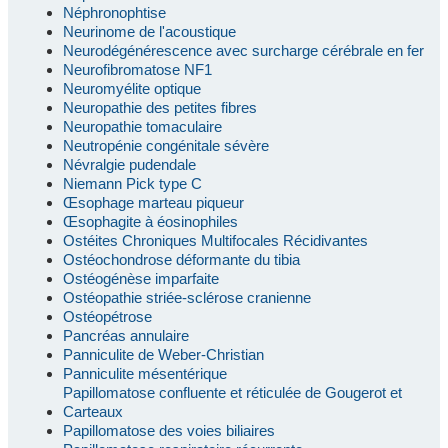
Néphronophtise
Neurinome de l'acoustique
Neurodégénérescence avec surcharge cérébrale en fer
Neurofibromatose NF1
Neuromyélite optique
Neuropathie des petites fibres
Neuropathie tomaculaire
Neutropénie congénitale sévère
Névralgie pudendale
Niemann Pick type C
Œsophage marteau piqueur
Œsophagite à éosinophiles
Ostéites Chroniques Multifocales Récidivantes
Ostéochondrose déformante du tibia
Ostéogénèse imparfaite
Ostéopathie striée-sclérose cranienne
Ostéopétrose
Pancréas annulaire
Panniculite de Weber-Christian
Panniculite mésentérique
Papillomatose confluente et réticulée de Gougerot et
Carteaux
Papillomatose des voies biliaires