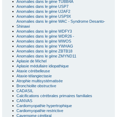
Anomalies dans le gène TUBB4A
Anomalies dans le gène USP7
Anomalies dans le gène U2AF2
Anomalies dans le gène USP9X
Anomalies dans le gène WAC - Syndrome Desanto-
Shinawi
Anomalies dans le gène WDFY3
Anomalies dans le gène WDR26 -
Anomalies dans le gène WWOS
Anomalies dans le gène YWHAG
Anomalies dans le gène ZBTB18
Anomalies dans le gène ZMYND11
Aplasie de Michel
Aplasie médullaire idiopathique
Ataxie cérébelleuse
Ataxie-télangiectasie
Atrophie multisystématisée
Bronchiolite obstructive
CADASIL
Calcifications cérébrales primaires familiales
CANVAS
Cardiomyopathie hypertrophique
Cardiomyopathie restrictive
Cavernome cérébral