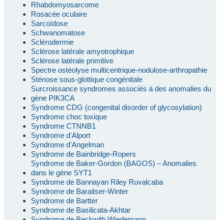
Rhabdomyosarcome
Rosacée oculaire
Sarcoïdose
Schwanomatose
Sclérodermie
Sclérose latérale amyotrophique
Sclérose latérale primitive
Spectre ostéolyse multicentrique-nodulose-arthropathie
Sténose sous-glottique congénitale
Surcroissance syndromes associés à des anomalies du
gène PIK3CA
Syndrome CDG (congenital disorder of glycosylation)
Syndrome choc toxique
Syndrome CTNNB1
Syndrome d'Alport
Syndrome d'Angelman
Syndrome de Bainbridge-Ropers
Syndrome de Baker-Gordon (BAGOS) – Anomalies
dans le gène SYT1
Syndrome de Bannayan Riley Ruvalcaba
Syndrome de Baraitser-Winter
Syndrome de Bartter
Syndrome de Basilicata-Akhtar
Syndrome de Beckwith Wiedemann