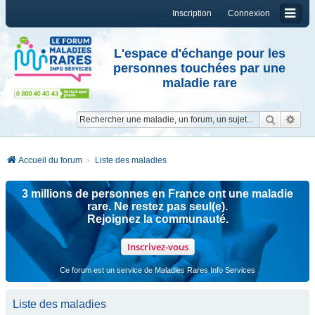
Inscription
Connexion
L'espace d'échange pour les
personnes touchées par une
maladie rare
Reche
Re
Accueil du forum
Liste des maladies
3 millions de personnes en France ont une maladie
rare. Ne restez pas seul(e).
Rejoignez la communauté.
Inscrivez-vous
Ce forum est un service de Maladies Rares Info Services
Liste des maladies