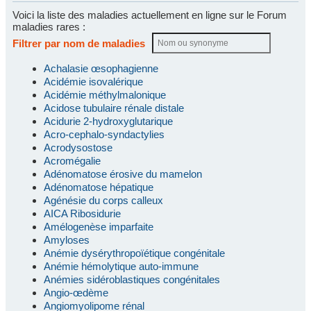
Voici la liste des maladies actuellement en ligne sur le Forum
maladies rares :
Filtrer par nom de maladies
Achalasie œsophagienne
Acidémie isovalérique
Acidémie méthylmalonique
Acidose tubulaire rénale distale
Acidurie 2-hydroxyglutarique
Acro-cephalo-syndactylies
Acrodysostose
Acromégalie
Adénomatose érosive du mamelon
Adénomatose hépatique
Agénésie du corps calleux
AICA Ribosidurie
Amélogenèse imparfaite
Amyloses
Anémie dysérythropoïétique congénitale
Anémie hémolytique auto-immune
Anémies sidéroblastiques congénitales
Angio-œdème
Angiomyolipome rénal