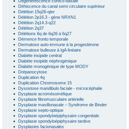
Dégénérescence cortico-basale
Déhiscence du canal semi circulaire supérieur
Délétion 15q26-qter
Délétion 2p16.3 - gène NRXN1
Délétion 2q14.3-q22
Délétion 2q37
Délétions 6q de 6q26 à 6q27
Démence fronto temporale
Dermatose auto-immune à la progestérone
Dermatose bulleuse à IgA linéaire
Diabète insipide central
Diabète insipide néphrogénique
Diabète monogénique de type MODY
Drépanocytose
Duplication 4q
Duplication Chromosome 15
Dysostose mandibulo faciale - microcéphalie
Dysplasie acromésomélique
Dysplasie fibromusculaire artérielle
Dysplasie maxillonasale – Syndrome de Binder
Dysplasie septo-optique
Dysplasie spondyloépiphysaire congenitale
Dysplasie spondyloépiphysaire tardive
Dysplasies facionasales