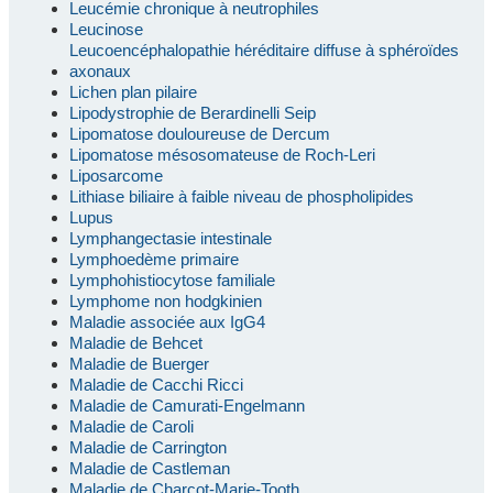
Leucémie chronique à neutrophiles
Leucinose
Leucoencéphalopathie héréditaire diffuse à sphéroïdes
axonaux
Lichen plan pilaire
Lipodystrophie de Berardinelli Seip
Lipomatose douloureuse de Dercum
Lipomatose mésosomateuse de Roch-Leri
Liposarcome
Lithiase biliaire à faible niveau de phospholipides
Lupus
Lymphangectasie intestinale
Lymphoedème primaire
Lymphohistiocytose familiale
Lymphome non hodgkinien
Maladie associée aux IgG4
Maladie de Behcet
Maladie de Buerger
Maladie de Cacchi Ricci
Maladie de Camurati-Engelmann
Maladie de Caroli
Maladie de Carrington
Maladie de Castleman
Maladie de Charcot-Marie-Tooth