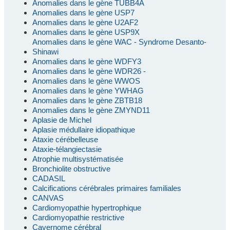
Anomalies dans le gène TUBB4A
Anomalies dans le gène USP7
Anomalies dans le gène U2AF2
Anomalies dans le gène USP9X
Anomalies dans le gène WAC - Syndrome Desanto-
Shinawi
Anomalies dans le gène WDFY3
Anomalies dans le gène WDR26 -
Anomalies dans le gène WWOS
Anomalies dans le gène YWHAG
Anomalies dans le gène ZBTB18
Anomalies dans le gène ZMYND11
Aplasie de Michel
Aplasie médullaire idiopathique
Ataxie cérébelleuse
Ataxie-télangiectasie
Atrophie multisystématisée
Bronchiolite obstructive
CADASIL
Calcifications cérébrales primaires familiales
CANVAS
Cardiomyopathie hypertrophique
Cardiomyopathie restrictive
Cavernome cérébral