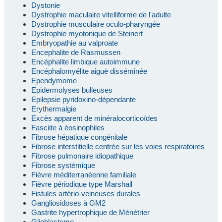
Dystonie
Dystrophie maculaire vitelliforme de l'adulte
Dystrophie musculaire oculo-pharyngée
Dystrophie myotonique de Steinert
Embryopathie au valproate
Encephalite de Rasmussen
Encéphalite limbique autoimmune
Encéphalomyélite aiguë disséminée
Ependymome
Epidermolyses bulleuses
Epilepsie pyridoxino-dépendante
Erythermalgie
Excès apparent de minéralocorticoïdes
Fasciite à éosinophiles
Fibrose hépatique congénitale
Fibrose interstitielle centrée sur les voies respiratoires
Fibrose pulmonaire idiopathique
Fibrose systémique
Fièvre méditerranéenne familiale
Fièvre périodique type Marshall
Fistules artério-veineuses durales
Gangliosidoses à GM2
Gastrite hypertrophique de Ménétrier
Glioblastome