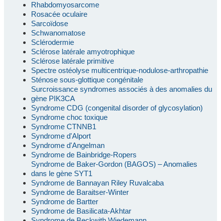
Rhabdomyosarcome
Rosacée oculaire
Sarcoïdose
Schwanomatose
Sclérodermie
Sclérose latérale amyotrophique
Sclérose latérale primitive
Spectre ostéolyse multicentrique-nodulose-arthropathie
Sténose sous-glottique congénitale
Surcroissance syndromes associés à des anomalies du
gène PIK3CA
Syndrome CDG (congenital disorder of glycosylation)
Syndrome choc toxique
Syndrome CTNNB1
Syndrome d'Alport
Syndrome d'Angelman
Syndrome de Bainbridge-Ropers
Syndrome de Baker-Gordon (BAGOS) – Anomalies
dans le gène SYT1
Syndrome de Bannayan Riley Ruvalcaba
Syndrome de Baraitser-Winter
Syndrome de Bartter
Syndrome de Basilicata-Akhtar
Syndrome de Beckwith Wiedemann