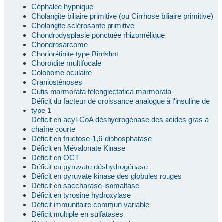
Céphalée hypnique
Cholangite biliaire primitive (ou Cirrhose biliaire primitive)
Cholangite sclérosante primitive
Chondrodysplasie ponctuée rhizomélique
Chondrosarcome
Choriorétinite type Birdshot
Choroïdite multifocale
Colobome oculaire
Craniosténoses
Cutis marmorata telengiectatica marmorata
Déficit du facteur de croissance analogue à l'insuline de
type 1
Déficit en acyl-CoA déshydrogénase des acides gras à
chaîne courte
Déficit en fructose-1,6-diphosphatase
Déficit en Mévalonate Kinase
Déficit en OCT
Déficit en pyruvate déshydrogénase
Déficit en pyruvate kinase des globules rouges
Déficit en saccharase-isomaltase
Déficit en tyrosine hydroxylase
Déficit immunitaire commun variable
Déficit multiple en sulfatases