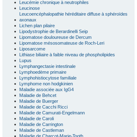
Leucémie chronique à neutrophiles
Leucinose
Leucoencéphalopathie héréditaire diffuse à sphéroïdes
axonaux
Lichen plan pilaire
Lipodystrophie de Berardinelli Seip
Lipomatose douloureuse de Dercum
Lipomatose mésosomateuse de Roch-Leri
Liposarcome
Lithiase biliaire à faible niveau de phospholipides
Lupus
Lymphangectasie intestinale
Lymphoedème primaire
Lymphohistiocytose familiale
Lymphome non hodgkinien
Maladie associée aux IgG4
Maladie de Behcet
Maladie de Buerger
Maladie de Cacchi Ricci
Maladie de Camurati-Engelmann
Maladie de Caroli
Maladie de Carrington
Maladie de Castleman
Maladie de Charcot-Marie-Tooth