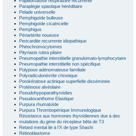
Papillomatose respiratoire récurrente
Paraplégie spastique héréditaire
Pelade universelle
Pemphigoïde bulleuse
Pemphigoïde cicatricielle
Pemphigus
Périartérite noueuse
Pericardite recurrente idiopathique
Phéochromocytomes
Pityriasis rubra pilaire
Pneumopathie interstitielle granulomato-lymphocytaire
Pneumopathie interstitielle non spécifique
Polypose adénomateuse familiale
Polyradiculonévrite chronique
Porokératose actinique superfielle disséminée
Protéinose alvéolaire
Pseudohypoparathyroïdies
Pseudoxanthome Elastique
Purpura rhumatoïde
Purpura Thrombopénique Immunologique
Résistance aux hormones thyroïdiennes due à des
mutations du gène du récepteur bêta de T3
Retard mental lié à l’X de type Shashi
Rétinoblastome