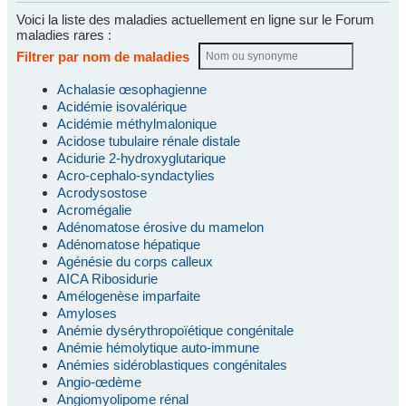
Voici la liste des maladies actuellement en ligne sur le Forum
maladies rares :
Filtrer par nom de maladies
Achalasie œsophagienne
Acidémie isovalérique
Acidémie méthylmalonique
Acidose tubulaire rénale distale
Acidurie 2-hydroxyglutarique
Acro-cephalo-syndactylies
Acrodysostose
Acromégalie
Adénomatose érosive du mamelon
Adénomatose hépatique
Agénésie du corps calleux
AICA Ribosidurie
Amélogenèse imparfaite
Amyloses
Anémie dysérythropoïétique congénitale
Anémie hémolytique auto-immune
Anémies sidéroblastiques congénitales
Angio-œdème
Angiomyolipome rénal