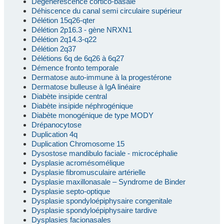
Dégénérescence cortico-basale
Déhiscence du canal semi circulaire supérieur
Délétion 15q26-qter
Délétion 2p16.3 - gène NRXN1
Délétion 2q14.3-q22
Délétion 2q37
Délétions 6q de 6q26 à 6q27
Démence fronto temporale
Dermatose auto-immune à la progestérone
Dermatose bulleuse à IgA linéaire
Diabète insipide central
Diabète insipide néphrogénique
Diabète monogénique de type MODY
Drépanocytose
Duplication 4q
Duplication Chromosome 15
Dysostose mandibulo faciale - microcéphalie
Dysplasie acromésomélique
Dysplasie fibromusculaire artérielle
Dysplasie maxillonasale – Syndrome de Binder
Dysplasie septo-optique
Dysplasie spondyloépiphysaire congenitale
Dysplasie spondyloépiphysaire tardive
Dysplasies facionasales