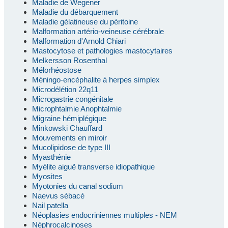
Maladie de Wegener
Maladie du débarquement
Maladie gélatineuse du péritoine
Malformation artério-veineuse cérébrale
Malformation d'Arnold Chiari
Mastocytose et pathologies mastocytaires
Melkersson Rosenthal
Mélorhéostose
Méningo-encéphalite à herpes simplex
Microdélétion 22q11
Microgastrie congénitale
Microphtalmie Anophtalmie
Migraine hémiplégique
Minkowski Chauffard
Mouvements en miroir
Mucolipidose de type III
Myasthénie
Myélite aiguë transverse idiopathique
Myosites
Myotonies du canal sodium
Naevus sébacé
Nail patella
Néoplasies endocriniennes multiples - NEM
Néphrocalcinoses