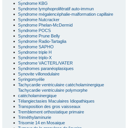
Syndrome KBG
Syndrome lymphoprolifératif auto-immun
Syndrome mégalencéphalie-malformation capillaire
Syndrome Nutcracker
Syndrome Phelan-McDermid
Syndrome POCS
Syndrome Prune Belly
Syndrome Radio-Tartaglia
Syndrome SAPHO
Syndrome triple H
Syndrome triplo-X
Syndrome VACTERL/VATER
Syndromes paranéoplasiques
Synovite villonodulaire
Syringomyélie
Tachycardie ventriculaire catécholaminergique
Tachycardie ventriculaire polymorphe
catécholaminergique
Télangiectasies Maculaires Idiopathiques
Transposition des gros vaisseaux
Tremblement orthostatique primaire
Triméthylaminurie
Trisomie 14 en Mosaique