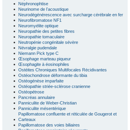
Néphronophtise
Neurinome de l'acoustique
Neurodégénérescence avec surcharge cérébrale en fer
Neurofibromatose NF1
Neuromyélite optique
Neuropathie des petites fibres
Neuropathie tomaculaire
Neutropénie congénitale sévère
Névralgie pudendale
Niemann Pick type C
Œsophage marteau piqueur
Œsophagite à éosinophiles
Ostéites Chroniques Multifocales Récidivantes
Ostéochondrose déformante du tibia
Ostéogénèse imparfaite
Ostéopathie striée-sclérose cranienne
Ostéopétrose
Pancréas annulaire
Panniculite de Weber-Christian
Panniculite mésentérique
Papillomatose confluente et réticulée de Gougerot et
Carteaux
Papillomatose des voies biliaires