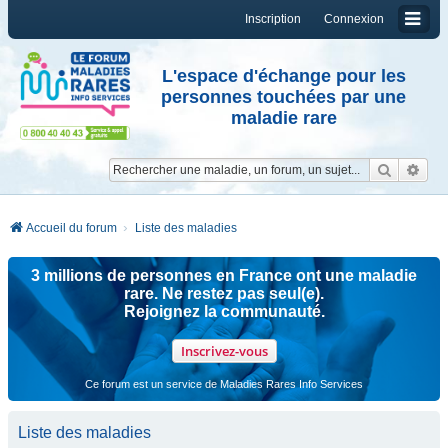
Inscription
Connexion
L'espace d'échange pour les
personnes touchées par une
maladie rare
Reche
Re
Accueil du forum
Liste des maladies
3 millions de personnes en France ont une maladie
rare. Ne restez pas seul(e).
Rejoignez la communauté.
Inscrivez-vous
Ce forum est un service de Maladies Rares Info Services
Liste des maladies