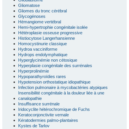
Gliomatose
Gliomes du tronc cérébral
Glycogénoses
Hémangiome vertébral
Hemi-hypertrophie congénitale isolée
Hétéroplasie osseuse progressive
Histiocytose Langerhansienne
Homocystinurie classique
Hydroa vacciniforme
Hydrops endolymphatique
Hyperglycinémie non cétosique
Hyperplasie congénitale des surrénales
Hyperprolinémie
Hypoparathyroïdies rares
Hypotension orthostatique idiopathique
Infection pulmonaire à mycobactéries atypiques
Insensibilité congénitale à la douleur liée à une
canalopathie
Insuffisance surrénale
Iridocyclite hétérochromique de Fuchs
Keratoconjonctivite vernale
Kératodermies palmo-plantaires
Kystes de Tarlov