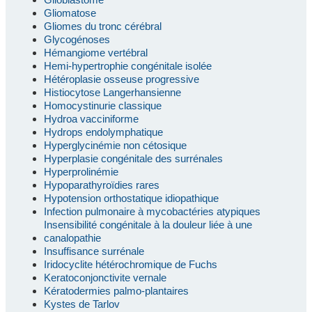
Gliomatose
Gliomes du tronc cérébral
Glycogénoses
Hémangiome vertébral
Hemi-hypertrophie congénitale isolée
Hétéroplasie osseuse progressive
Histiocytose Langerhansienne
Homocystinurie classique
Hydroa vacciniforme
Hydrops endolymphatique
Hyperglycinémie non cétosique
Hyperplasie congénitale des surrénales
Hyperprolinémie
Hypoparathyroïdies rares
Hypotension orthostatique idiopathique
Infection pulmonaire à mycobactéries atypiques
Insensibilité congénitale à la douleur liée à une
canalopathie
Insuffisance surrénale
Iridocyclite hétérochromique de Fuchs
Keratoconjonctivite vernale
Kératodermies palmo-plantaires
Kystes de Tarlov