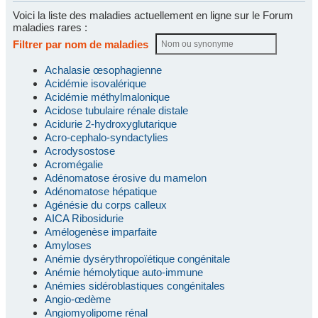
Voici la liste des maladies actuellement en ligne sur le Forum
maladies rares :
Filtrer par nom de maladies
Achalasie œsophagienne
Acidémie isovalérique
Acidémie méthylmalonique
Acidose tubulaire rénale distale
Acidurie 2-hydroxyglutarique
Acro-cephalo-syndactylies
Acrodysostose
Acromégalie
Adénomatose érosive du mamelon
Adénomatose hépatique
Agénésie du corps calleux
AICA Ribosidurie
Amélogenèse imparfaite
Amyloses
Anémie dysérythropoïétique congénitale
Anémie hémolytique auto-immune
Anémies sidéroblastiques congénitales
Angio-œdème
Angiomyolipome rénal