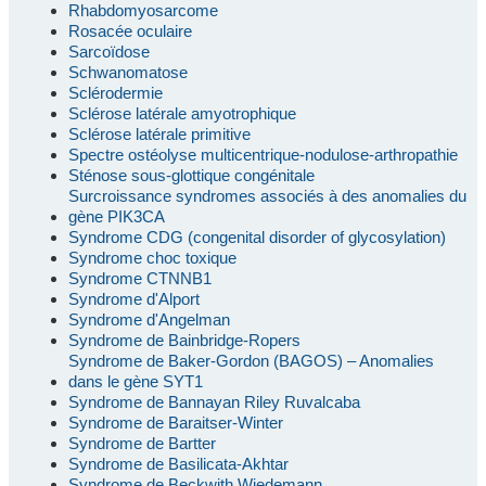
Rhabdomyosarcome
Rosacée oculaire
Sarcoïdose
Schwanomatose
Sclérodermie
Sclérose latérale amyotrophique
Sclérose latérale primitive
Spectre ostéolyse multicentrique-nodulose-arthropathie
Sténose sous-glottique congénitale
Surcroissance syndromes associés à des anomalies du
gène PIK3CA
Syndrome CDG (congenital disorder of glycosylation)
Syndrome choc toxique
Syndrome CTNNB1
Syndrome d'Alport
Syndrome d'Angelman
Syndrome de Bainbridge-Ropers
Syndrome de Baker-Gordon (BAGOS) – Anomalies
dans le gène SYT1
Syndrome de Bannayan Riley Ruvalcaba
Syndrome de Baraitser-Winter
Syndrome de Bartter
Syndrome de Basilicata-Akhtar
Syndrome de Beckwith Wiedemann