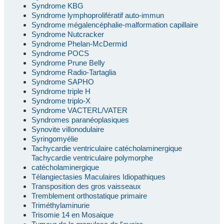
Syndrome KBG
Syndrome lymphoprolifératif auto-immun
Syndrome mégalencéphalie-malformation capillaire
Syndrome Nutcracker
Syndrome Phelan-McDermid
Syndrome POCS
Syndrome Prune Belly
Syndrome Radio-Tartaglia
Syndrome SAPHO
Syndrome triple H
Syndrome triplo-X
Syndrome VACTERL/VATER
Syndromes paranéoplasiques
Synovite villonodulaire
Syringomyélie
Tachycardie ventriculaire catécholaminergique
Tachycardie ventriculaire polymorphe
catécholaminergique
Télangiectasies Maculaires Idiopathiques
Transposition des gros vaisseaux
Tremblement orthostatique primaire
Triméthylaminurie
Trisomie 14 en Mosaique