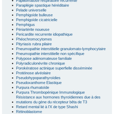
Papillomatose respiratoire récurrente
Paraplégie spastique héréditaire
Pelade universelle
Pemphigoïde bulleuse
Pemphigoïde cicatricielle
Pemphigus
Périartérite noueuse
Pericardite recurrente idiopathique
Phéochromocytomes
Pityriasis rubra pilaire
Pneumopathie interstitielle granulomato-lymphocytaire
Pneumopathie interstitielle non spécifique
Polypose adénomateuse familiale
Polyradiculonévrite chronique
Porokératose actinique superfielle disséminée
Protéinose alvéolaire
Pseudohypoparathyroïdies
Pseudoxanthome Elastique
Purpura rhumatoïde
Purpura Thrombopénique Immunologique
Résistance aux hormones thyroïdiennes due à des
mutations du gène du récepteur bêta de T3
Retard mental lié à l’X de type Shashi
Rétinoblastome