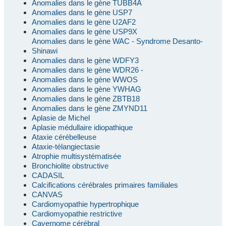
Anomalies dans le gène TUBB4A
Anomalies dans le gène USP7
Anomalies dans le gène U2AF2
Anomalies dans le gène USP9X
Anomalies dans le gène WAC - Syndrome Desanto-
Shinawi
Anomalies dans le gène WDFY3
Anomalies dans le gène WDR26 -
Anomalies dans le gène WWOS
Anomalies dans le gène YWHAG
Anomalies dans le gène ZBTB18
Anomalies dans le gène ZMYND11
Aplasie de Michel
Aplasie médullaire idiopathique
Ataxie cérébelleuse
Ataxie-télangiectasie
Atrophie multisystématisée
Bronchiolite obstructive
CADASIL
Calcifications cérébrales primaires familiales
CANVAS
Cardiomyopathie hypertrophique
Cardiomyopathie restrictive
Cavernome cérébral