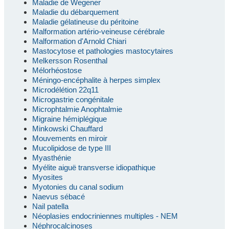
Maladie de Wegener
Maladie du débarquement
Maladie gélatineuse du péritoine
Malformation artério-veineuse cérébrale
Malformation d'Arnold Chiari
Mastocytose et pathologies mastocytaires
Melkersson Rosenthal
Mélorhéostose
Méningo-encéphalite à herpes simplex
Microdélétion 22q11
Microgastrie congénitale
Microphtalmie Anophtalmie
Migraine hémiplégique
Minkowski Chauffard
Mouvements en miroir
Mucolipidose de type III
Myasthénie
Myélite aiguë transverse idiopathique
Myosites
Myotonies du canal sodium
Naevus sébacé
Nail patella
Néoplasies endocriniennes multiples - NEM
Néphrocalcinoses