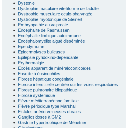
Dystonie
Dystrophie maculaire vitelliforme de l'adulte
Dystrophie musculaire oculo-pharyngée
Dystrophie myotonique de Steinert
Embryopathie au valproate
Encephalite de Rasmussen
Encéphalite limbique autoimmune
Encéphalomyélite aiguë disséminée
Ependymome
Epidermolyses bulleuses
Epilepsie pyridoxino-dépendante
Erythermalgie
Excès apparent de minéralocorticoïdes
Fasciite à éosinophiles
Fibrose hépatique congénitale
Fibrose interstitielle centrée sur les voies respiratoires
Fibrose pulmonaire idiopathique
Fibrose systémique
Fièvre méditerranéenne familiale
Fièvre périodique type Marshall
Fistules artério-veineuses durales
Gangliosidoses à GM2
Gastrite hypertrophique de Ménétrier
Glioblastome