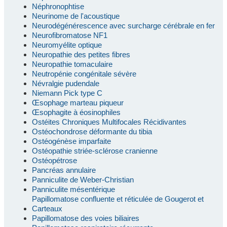
Néphronophtise
Neurinome de l'acoustique
Neurodégénérescence avec surcharge cérébrale en fer
Neurofibromatose NF1
Neuromyélite optique
Neuropathie des petites fibres
Neuropathie tomaculaire
Neutropénie congénitale sévère
Névralgie pudendale
Niemann Pick type C
Œsophage marteau piqueur
Œsophagite à éosinophiles
Ostéites Chroniques Multifocales Récidivantes
Ostéochondrose déformante du tibia
Ostéogénèse imparfaite
Ostéopathie striée-sclérose cranienne
Ostéopétrose
Pancréas annulaire
Panniculite de Weber-Christian
Panniculite mésentérique
Papillomatose confluente et réticulée de Gougerot et
Carteaux
Papillomatose des voies biliaires