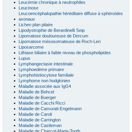
Leucémie chronique à neutrophiles
Leucinose
Leucoencéphalopathie héréditaire diffuse à sphéroïdes
axonaux
Lichen plan pilaire
Lipodystrophie de Berardinelli Seip
Lipomatose douloureuse de Dercum
Lipomatose mésosomateuse de Roch-Leri
Liposarcome
Lithiase biliaire à faible niveau de phospholipides
Lupus
Lymphangectasie intestinale
Lymphoedème primaire
Lymphohistiocytose familiale
Lymphome non hodgkinien
Maladie associée aux IgG4
Maladie de Behcet
Maladie de Buerger
Maladie de Cacchi Ricci
Maladie de Camurati-Engelmann
Maladie de Caroli
Maladie de Carrington
Maladie de Castleman
Maladie de Charcot-Marie-Tooth