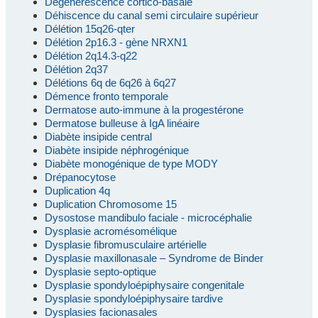
Dégénérescence cortico-basale
Déhiscence du canal semi circulaire supérieur
Délétion 15q26-qter
Délétion 2p16.3 - gène NRXN1
Délétion 2q14.3-q22
Délétion 2q37
Délétions 6q de 6q26 à 6q27
Démence fronto temporale
Dermatose auto-immune à la progestérone
Dermatose bulleuse à IgA linéaire
Diabète insipide central
Diabète insipide néphrogénique
Diabète monogénique de type MODY
Drépanocytose
Duplication 4q
Duplication Chromosome 15
Dysostose mandibulo faciale - microcéphalie
Dysplasie acromésomélique
Dysplasie fibromusculaire artérielle
Dysplasie maxillonasale – Syndrome de Binder
Dysplasie septo-optique
Dysplasie spondyloépiphysaire congenitale
Dysplasie spondyloépiphysaire tardive
Dysplasies facionasales