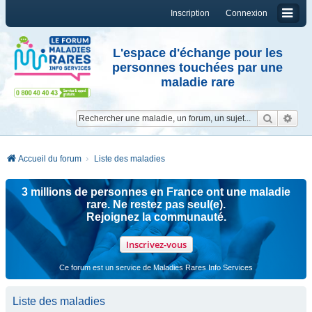
Inscription
Connexion
L'espace d'échange pour les
personnes touchées par une
maladie rare
Reche
Re
Accueil du forum
Liste des maladies
3 millions de personnes en France ont une maladie
rare. Ne restez pas seul(e).
Rejoignez la communauté.
Inscrivez-vous
Ce forum est un service de Maladies Rares Info Services
Liste des maladies