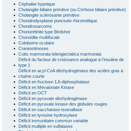
Céphalée hypnique
Cholangite biliaire primitive (ou Cirrhose biliaire primitive)
Cholangite sclérosante primitive
Chondrodysplasie ponctuée rhizomélique
Chondrosarcome
Choriorétinite type Birdshot
Choroïdite multifocale
Colobome oculaire
Craniosténoses
Cutis marmorata telengiectatica marmorata
Déficit du facteur de croissance analogue à l'insuline de
type 1
Déficit en acyl-CoA déshydrogénase des acides gras à
chaîne courte
Déficit en fructose-1,6-diphosphatase
Déficit en Mévalonate Kinase
Déficit en OCT
Déficit en pyruvate déshydrogénase
Déficit en pyruvate kinase des globules rouges
Déficit en saccharase-isomaltase
Déficit en tyrosine hydroxylase
Déficit immunitaire commun variable
Déficit multiple en sulfatases