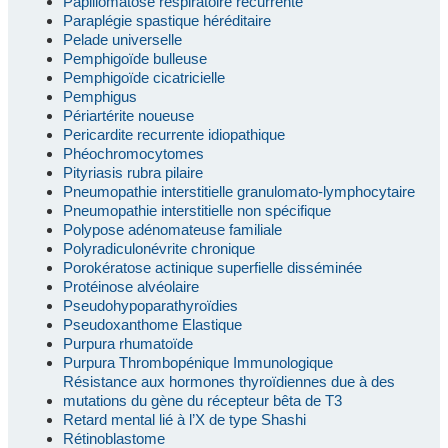
Papillomatose respiratoire récurrente
Paraplégie spastique héréditaire
Pelade universelle
Pemphigoïde bulleuse
Pemphigoïde cicatricielle
Pemphigus
Périartérite noueuse
Pericardite recurrente idiopathique
Phéochromocytomes
Pityriasis rubra pilaire
Pneumopathie interstitielle granulomato-lymphocytaire
Pneumopathie interstitielle non spécifique
Polypose adénomateuse familiale
Polyradiculonévrite chronique
Porokératose actinique superfielle disséminée
Protéinose alvéolaire
Pseudohypoparathyroïdies
Pseudoxanthome Elastique
Purpura rhumatoïde
Purpura Thrombopénique Immunologique
Résistance aux hormones thyroïdiennes due à des
mutations du gène du récepteur bêta de T3
Retard mental lié à l’X de type Shashi
Rétinoblastome