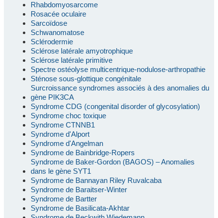
Rhabdomyosarcome
Rosacée oculaire
Sarcoïdose
Schwanomatose
Sclérodermie
Sclérose latérale amyotrophique
Sclérose latérale primitive
Spectre ostéolyse multicentrique-nodulose-arthropathie
Sténose sous-glottique congénitale
Surcroissance syndromes associés à des anomalies du
gène PIK3CA
Syndrome CDG (congenital disorder of glycosylation)
Syndrome choc toxique
Syndrome CTNNB1
Syndrome d'Alport
Syndrome d'Angelman
Syndrome de Bainbridge-Ropers
Syndrome de Baker-Gordon (BAGOS) – Anomalies
dans le gène SYT1
Syndrome de Bannayan Riley Ruvalcaba
Syndrome de Baraitser-Winter
Syndrome de Bartter
Syndrome de Basilicata-Akhtar
Syndrome de Beckwith Wiedemann