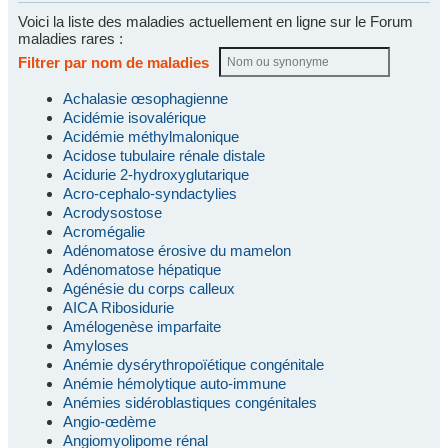
Voici la liste des maladies actuellement en ligne sur le Forum
maladies rares :
Filtrer par nom de maladies
Achalasie œsophagienne
Acidémie isovalérique
Acidémie méthylmalonique
Acidose tubulaire rénale distale
Acidurie 2-hydroxyglutarique
Acro-cephalo-syndactylies
Acrodysostose
Acromégalie
Adénomatose érosive du mamelon
Adénomatose hépatique
Agénésie du corps calleux
AICA Ribosidurie
Amélogenèse imparfaite
Amyloses
Anémie dysérythropoïétique congénitale
Anémie hémolytique auto-immune
Anémies sidéroblastiques congénitales
Angio-œdème
Angiomyolipome rénal