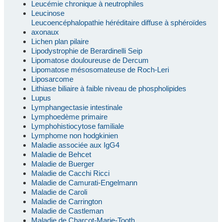
Leucémie chronique à neutrophiles
Leucinose
Leucoencéphalopathie héréditaire diffuse à sphéroïdes
axonaux
Lichen plan pilaire
Lipodystrophie de Berardinelli Seip
Lipomatose douloureuse de Dercum
Lipomatose mésosomateuse de Roch-Leri
Liposarcome
Lithiase biliaire à faible niveau de phospholipides
Lupus
Lymphangectasie intestinale
Lymphoedème primaire
Lymphohistiocytose familiale
Lymphome non hodgkinien
Maladie associée aux IgG4
Maladie de Behcet
Maladie de Buerger
Maladie de Cacchi Ricci
Maladie de Camurati-Engelmann
Maladie de Caroli
Maladie de Carrington
Maladie de Castleman
Maladie de Charcot-Marie-Tooth