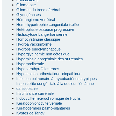
Gliomatose
Gliomes du tronc cérébral
Glycogénoses
Hémangiome vertébral
Hemi-hypertrophie congénitale isolée
Hétéroplasie osseuse progressive
Histiocytose Langerhansienne
Homocystinurie classique
Hydroa vacciniforme
Hydrops endolymphatique
Hyperglycinémie non cétosique
Hyperplasie congénitale des surrénales
Hyperprolinémie
Hypoparathyroïdies rares
Hypotension orthostatique idiopathique
Infection pulmonaire à mycobactéries atypiques
Insensibilité congénitale à la douleur liée à une
canalopathie
Insuffisance surrénale
Iridocyclite hétérochromique de Fuchs
Keratoconjonctivite vernale
Kératodermies palmo-plantaires
Kystes de Tarlov