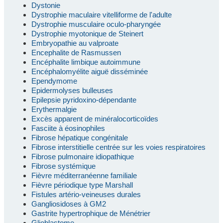
Dystonie
Dystrophie maculaire vitelliforme de l'adulte
Dystrophie musculaire oculo-pharyngée
Dystrophie myotonique de Steinert
Embryopathie au valproate
Encephalite de Rasmussen
Encéphalite limbique autoimmune
Encéphalomyélite aiguë disséminée
Ependymome
Epidermolyses bulleuses
Epilepsie pyridoxino-dépendante
Erythermalgie
Excès apparent de minéralocorticoïdes
Fasciite à éosinophiles
Fibrose hépatique congénitale
Fibrose interstitielle centrée sur les voies respiratoires
Fibrose pulmonaire idiopathique
Fibrose systémique
Fièvre méditerranéenne familiale
Fièvre périodique type Marshall
Fistules artério-veineuses durales
Gangliosidoses à GM2
Gastrite hypertrophique de Ménétrier
Glioblastome