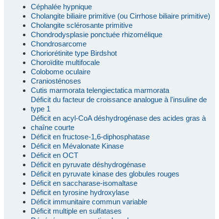
Céphalée hypnique
Cholangite biliaire primitive (ou Cirrhose biliaire primitive)
Cholangite sclérosante primitive
Chondrodysplasie ponctuée rhizomélique
Chondrosarcome
Choriorétinite type Birdshot
Choroïdite multifocale
Colobome oculaire
Craniosténoses
Cutis marmorata telengiectatica marmorata
Déficit du facteur de croissance analogue à l'insuline de
type 1
Déficit en acyl-CoA déshydrogénase des acides gras à
chaîne courte
Déficit en fructose-1,6-diphosphatase
Déficit en Mévalonate Kinase
Déficit en OCT
Déficit en pyruvate déshydrogénase
Déficit en pyruvate kinase des globules rouges
Déficit en saccharase-isomaltase
Déficit en tyrosine hydroxylase
Déficit immunitaire commun variable
Déficit multiple en sulfatases