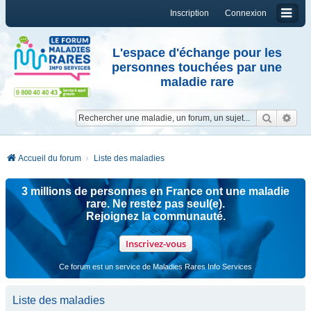
Inscription
Connexion
L'espace d'échange pour les
personnes touchées par une
maladie rare
Reche
Re
Accueil du forum
Liste des maladies
3 millions de personnes en France ont une maladie
rare. Ne restez pas seul(e).
Rejoignez la communauté.
Inscrivez-vous
Ce forum est un service de Maladies Rares Info Services
Liste des maladies