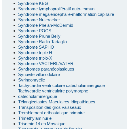
Syndrome KBG
Syndrome lymphoprolifératif auto-immun
Syndrome mégalencéphalie-malformation capillaire
Syndrome Nutcracker
Syndrome Phelan-McDermid
Syndrome POCS
Syndrome Prune Belly
Syndrome Radio-Tartaglia
Syndrome SAPHO
Syndrome triple H
Syndrome triplo-X
Syndrome VACTERL/VATER
Syndromes paranéoplasiques
Synovite villonodulaire
Syringomyélie
Tachycardie ventriculaire catécholaminergique
Tachycardie ventriculaire polymorphe
catécholaminergique
Télangiectasies Maculaires Idiopathiques
Transposition des gros vaisseaux
Tremblement orthostatique primaire
Triméthylaminurie
Trisomie 14 en Mosaique