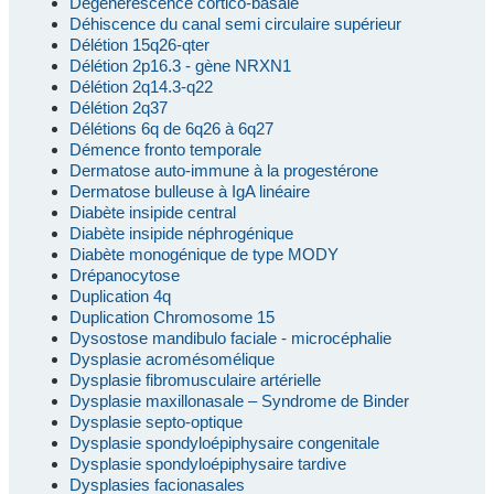
Dégénérescence cortico-basale
Déhiscence du canal semi circulaire supérieur
Délétion 15q26-qter
Délétion 2p16.3 - gène NRXN1
Délétion 2q14.3-q22
Délétion 2q37
Délétions 6q de 6q26 à 6q27
Démence fronto temporale
Dermatose auto-immune à la progestérone
Dermatose bulleuse à IgA linéaire
Diabète insipide central
Diabète insipide néphrogénique
Diabète monogénique de type MODY
Drépanocytose
Duplication 4q
Duplication Chromosome 15
Dysostose mandibulo faciale - microcéphalie
Dysplasie acromésomélique
Dysplasie fibromusculaire artérielle
Dysplasie maxillonasale – Syndrome de Binder
Dysplasie septo-optique
Dysplasie spondyloépiphysaire congenitale
Dysplasie spondyloépiphysaire tardive
Dysplasies facionasales