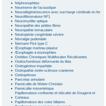
Néphronophtise
Neurinome de l'acoustique
Neurodégénérescence avec surcharge cérébrale en fer
Neurofibromatose NF1
Neuromyélite optique
Neuropathie des petites fibres
Neuropathie tomaculaire
Neutropénie congénitale sévère
Névralgie pudendale
Niemann Pick type C
Œsophage marteau piqueur
Œsophagite à éosinophiles
Ostéites Chroniques Multifocales Récidivantes
Ostéochondrose déformante du tibia
Ostéogénèse imparfaite
Ostéopathie striée-sclérose cranienne
Ostéopétrose
Pancréas annulaire
Panniculite de Weber-Christian
Panniculite mésentérique
Papillomatose confluente et réticulée de Gougerot et
Carteaux
Papillomatose des voies biliaires