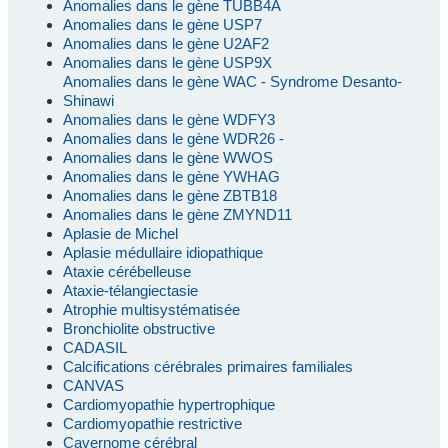
Anomalies dans le gène TUBB4A
Anomalies dans le gène USP7
Anomalies dans le gène U2AF2
Anomalies dans le gène USP9X
Anomalies dans le gène WAC - Syndrome Desanto-
Shinawi
Anomalies dans le gène WDFY3
Anomalies dans le gène WDR26 -
Anomalies dans le gène WWOS
Anomalies dans le gène YWHAG
Anomalies dans le gène ZBTB18
Anomalies dans le gène ZMYND11
Aplasie de Michel
Aplasie médullaire idiopathique
Ataxie cérébelleuse
Ataxie-télangiectasie
Atrophie multisystématisée
Bronchiolite obstructive
CADASIL
Calcifications cérébrales primaires familiales
CANVAS
Cardiomyopathie hypertrophique
Cardiomyopathie restrictive
Cavernome cérébral