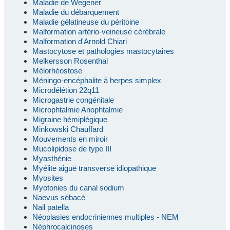
Maladie de Wegener
Maladie du débarquement
Maladie gélatineuse du péritoine
Malformation artério-veineuse cérébrale
Malformation d'Arnold Chiari
Mastocytose et pathologies mastocytaires
Melkersson Rosenthal
Mélorhéostose
Méningo-encéphalite à herpes simplex
Microdélétion 22q11
Microgastrie congénitale
Microphtalmie Anophtalmie
Migraine hémiplégique
Minkowski Chauffard
Mouvements en miroir
Mucolipidose de type III
Myasthénie
Myélite aiguë transverse idiopathique
Myosites
Myotonies du canal sodium
Naevus sébacé
Nail patella
Néoplasies endocriniennes multiples - NEM
Néphrocalcinoses