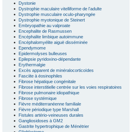
Dystonie
Dystrophie maculaire vitelliforme de l'adulte
Dystrophie musculaire oculo-pharyngée
Dystrophie myotonique de Steinert
Embryopathie au valproate
Encephalite de Rasmussen
Encéphalite limbique autoimmune
Encéphalomyélite aiguë disséminée
Ependymome
Epidermolyses bulleuses
Epilepsie pyridoxino-dépendante
Erythermalgie
Excès apparent de minéralocorticoïdes
Fasciite à éosinophiles
Fibrose hépatique congénitale
Fibrose interstitielle centrée sur les voies respiratoires
Fibrose pulmonaire idiopathique
Fibrose systémique
Fièvre méditerranéenne familiale
Fièvre périodique type Marshall
Fistules artério-veineuses durales
Gangliosidoses à GM2
Gastrite hypertrophique de Ménétrier
Glioblastome