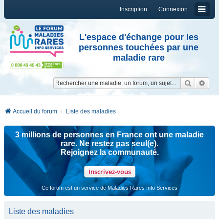
Inscription
Connexion
L'espace d'échange pour les
personnes touchées par une
maladie rare
Reche
Re
Accueil du forum
Liste des maladies
3 millions de personnes en France ont une maladie
rare. Ne restez pas seul(e).
Rejoignez la communauté.
Inscrivez-vous
Ce forum est un service de Maladies Rares Info Services
Liste des maladies