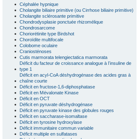
Céphalée hypnique
Cholangite biliaire primitive (ou Cirrhose biliaire primitive)
Cholangite sclérosante primitive
Chondrodysplasie ponctuée rhizomélique
Chondrosarcome
Choriorétinite type Birdshot
Choroïdite multifocale
Colobome oculaire
Craniosténoses
Cutis marmorata telengiectatica marmorata
Déficit du facteur de croissance analogue à l'insuline de
type 1
Déficit en acyl-CoA déshydrogénase des acides gras à
chaîne courte
Déficit en fructose-1,6-diphosphatase
Déficit en Mévalonate Kinase
Déficit en OCT
Déficit en pyruvate déshydrogénase
Déficit en pyruvate kinase des globules rouges
Déficit en saccharase-isomaltase
Déficit en tyrosine hydroxylase
Déficit immunitaire commun variable
Déficit multiple en sulfatases