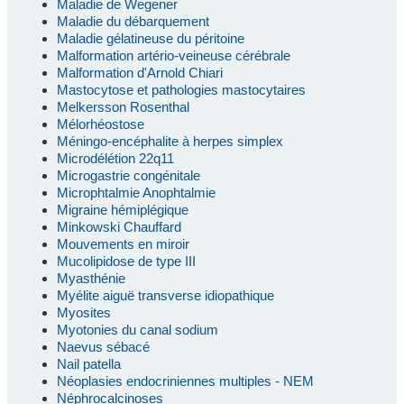
Maladie de Wegener
Maladie du débarquement
Maladie gélatineuse du péritoine
Malformation artério-veineuse cérébrale
Malformation d'Arnold Chiari
Mastocytose et pathologies mastocytaires
Melkersson Rosenthal
Mélorhéostose
Méningo-encéphalite à herpes simplex
Microdélétion 22q11
Microgastrie congénitale
Microphtalmie Anophtalmie
Migraine hémiplégique
Minkowski Chauffard
Mouvements en miroir
Mucolipidose de type III
Myasthénie
Myélite aiguë transverse idiopathique
Myosites
Myotonies du canal sodium
Naevus sébacé
Nail patella
Néoplasies endocriniennes multiples - NEM
Néphrocalcinoses