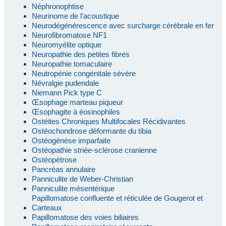
Néphronophtise
Neurinome de l'acoustique
Neurodégénérescence avec surcharge cérébrale en fer
Neurofibromatose NF1
Neuromyélite optique
Neuropathie des petites fibres
Neuropathie tomaculaire
Neutropénie congénitale sévère
Névralgie pudendale
Niemann Pick type C
Œsophage marteau piqueur
Œsophagite à éosinophiles
Ostéites Chroniques Multifocales Récidivantes
Ostéochondrose déformante du tibia
Ostéogénèse imparfaite
Ostéopathie striée-sclérose cranienne
Ostéopétrose
Pancréas annulaire
Panniculite de Weber-Christian
Panniculite mésentérique
Papillomatose confluente et réticulée de Gougerot et
Carteaux
Papillomatose des voies biliaires