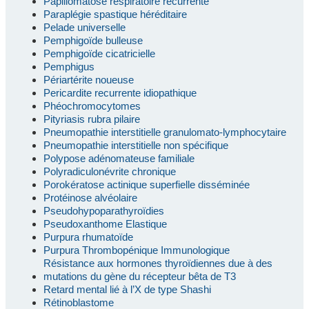
Papillomatose respiratoire récurrente
Paraplégie spastique héréditaire
Pelade universelle
Pemphigoïde bulleuse
Pemphigoïde cicatricielle
Pemphigus
Périartérite noueuse
Pericardite recurrente idiopathique
Phéochromocytomes
Pityriasis rubra pilaire
Pneumopathie interstitielle granulomato-lymphocytaire
Pneumopathie interstitielle non spécifique
Polypose adénomateuse familiale
Polyradiculonévrite chronique
Porokératose actinique superfielle disséminée
Protéinose alvéolaire
Pseudohypoparathyroïdies
Pseudoxanthome Elastique
Purpura rhumatoïde
Purpura Thrombopénique Immunologique
Résistance aux hormones thyroïdiennes due à des
mutations du gène du récepteur bêta de T3
Retard mental lié à l’X de type Shashi
Rétinoblastome