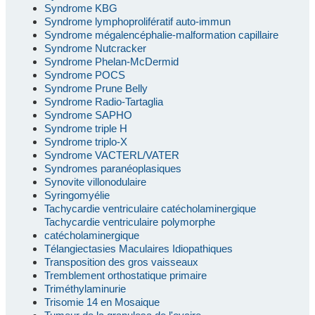
Syndrome KBG
Syndrome lymphoprolifératif auto-immun
Syndrome mégalencéphalie-malformation capillaire
Syndrome Nutcracker
Syndrome Phelan-McDermid
Syndrome POCS
Syndrome Prune Belly
Syndrome Radio-Tartaglia
Syndrome SAPHO
Syndrome triple H
Syndrome triplo-X
Syndrome VACTERL/VATER
Syndromes paranéoplasiques
Synovite villonodulaire
Syringomyélie
Tachycardie ventriculaire catécholaminergique
Tachycardie ventriculaire polymorphe
catécholaminergique
Télangiectasies Maculaires Idiopathiques
Transposition des gros vaisseaux
Tremblement orthostatique primaire
Triméthylaminurie
Trisomie 14 en Mosaique