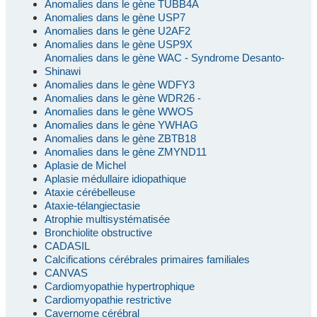
Anomalies dans le gène TUBB4A
Anomalies dans le gène USP7
Anomalies dans le gène U2AF2
Anomalies dans le gène USP9X
Anomalies dans le gène WAC - Syndrome Desanto-
Shinawi
Anomalies dans le gène WDFY3
Anomalies dans le gène WDR26 -
Anomalies dans le gène WWOS
Anomalies dans le gène YWHAG
Anomalies dans le gène ZBTB18
Anomalies dans le gène ZMYND11
Aplasie de Michel
Aplasie médullaire idiopathique
Ataxie cérébelleuse
Ataxie-télangiectasie
Atrophie multisystématisée
Bronchiolite obstructive
CADASIL
Calcifications cérébrales primaires familiales
CANVAS
Cardiomyopathie hypertrophique
Cardiomyopathie restrictive
Cavernome cérébral