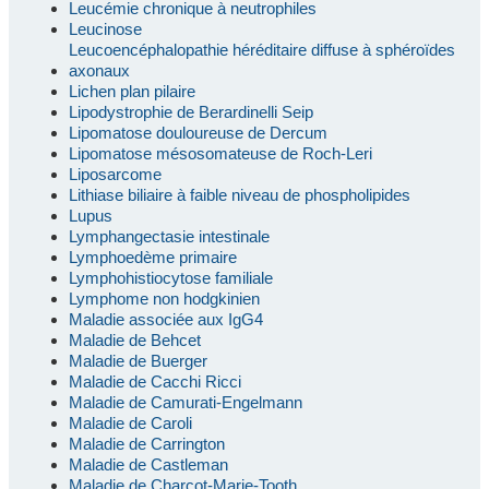
Leucémie chronique à neutrophiles
Leucinose
Leucoencéphalopathie héréditaire diffuse à sphéroïdes
axonaux
Lichen plan pilaire
Lipodystrophie de Berardinelli Seip
Lipomatose douloureuse de Dercum
Lipomatose mésosomateuse de Roch-Leri
Liposarcome
Lithiase biliaire à faible niveau de phospholipides
Lupus
Lymphangectasie intestinale
Lymphoedème primaire
Lymphohistiocytose familiale
Lymphome non hodgkinien
Maladie associée aux IgG4
Maladie de Behcet
Maladie de Buerger
Maladie de Cacchi Ricci
Maladie de Camurati-Engelmann
Maladie de Caroli
Maladie de Carrington
Maladie de Castleman
Maladie de Charcot-Marie-Tooth