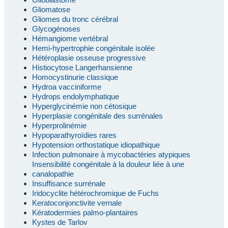
Gliomatose
Gliomes du tronc cérébral
Glycogénoses
Hémangiome vertébral
Hemi-hypertrophie congénitale isolée
Hétéroplasie osseuse progressive
Histiocytose Langerhansienne
Homocystinurie classique
Hydroa vacciniforme
Hydrops endolymphatique
Hyperglycinémie non cétosique
Hyperplasie congénitale des surrénales
Hyperprolinémie
Hypoparathyroïdies rares
Hypotension orthostatique idiopathique
Infection pulmonaire à mycobactéries atypiques
Insensibilité congénitale à la douleur liée à une
canalopathie
Insuffisance surrénale
Iridocyclite hétérochromique de Fuchs
Keratoconjonctivite vernale
Kératodermies palmo-plantaires
Kystes de Tarlov