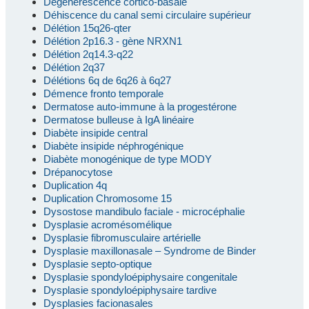
Dégénérescence cortico-basale
Déhiscence du canal semi circulaire supérieur
Délétion 15q26-qter
Délétion 2p16.3 - gène NRXN1
Délétion 2q14.3-q22
Délétion 2q37
Délétions 6q de 6q26 à 6q27
Démence fronto temporale
Dermatose auto-immune à la progestérone
Dermatose bulleuse à IgA linéaire
Diabète insipide central
Diabète insipide néphrogénique
Diabète monogénique de type MODY
Drépanocytose
Duplication 4q
Duplication Chromosome 15
Dysostose mandibulo faciale - microcéphalie
Dysplasie acromésomélique
Dysplasie fibromusculaire artérielle
Dysplasie maxillonasale – Syndrome de Binder
Dysplasie septo-optique
Dysplasie spondyloépiphysaire congenitale
Dysplasie spondyloépiphysaire tardive
Dysplasies facionasales