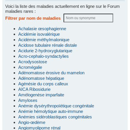
Voici la liste des maladies actuellement en ligne sur le Forum
maladies rares :
Filtrer par nom de maladies
Achalasie œsophagienne
Acidémie isovalérique
Acidémie méthylmalonique
Acidose tubulaire rénale distale
Acidurie 2-hydroxyglutarique
Acro-cephalo-syndactylies
Acrodysostose
Acromégalie
Adénomatose érosive du mamelon
Adénomatose hépatique
Agénésie du corps calleux
AICA Ribosidurie
Amélogenèse imparfaite
Amyloses
Anémie dysérythropoïétique congénitale
Anémie hémolytique auto-immune
Anémies sidéroblastiques congénitales
Angio-œdème
Angiomyolipome rénal