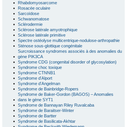
Rhabdomyosarcome
Rosacée oculaire
Sarcoïdose
Schwanomatose
Sclérodermie
Sclérose latérale amyotrophique
Sclérose latérale primitive
Spectre ostéolyse multicentrique-nodulose-arthropathie
Sténose sous-glottique congénitale
Surcroissance syndromes associés à des anomalies du
gène PIK3CA
Syndrome CDG (congenital disorder of glycosylation)
Syndrome choc toxique
Syndrome CTNNB1
Syndrome d'Alport
Syndrome d'Angelman
Syndrome de Bainbridge-Ropers
Syndrome de Baker-Gordon (BAGOS) – Anomalies
dans le gène SYT1
Syndrome de Bannayan Riley Ruvalcaba
Syndrome de Baraitser-Winter
Syndrome de Bartter
Syndrome de Basilicata-Akhtar
Syndrome de Beckwith Wiedemann