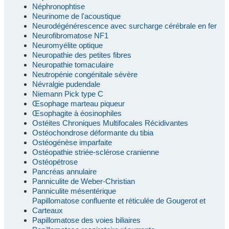
Néphronophtise
Neurinome de l'acoustique
Neurodégénérescence avec surcharge cérébrale en fer
Neurofibromatose NF1
Neuromyélite optique
Neuropathie des petites fibres
Neuropathie tomaculaire
Neutropénie congénitale sévère
Névralgie pudendale
Niemann Pick type C
Œsophage marteau piqueur
Œsophagite à éosinophiles
Ostéites Chroniques Multifocales Récidivantes
Ostéochondrose déformante du tibia
Ostéogénèse imparfaite
Ostéopathie striée-sclérose cranienne
Ostéopétrose
Pancréas annulaire
Panniculite de Weber-Christian
Panniculite mésentérique
Papillomatose confluente et réticulée de Gougerot et
Carteaux
Papillomatose des voies biliaires