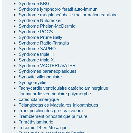
Syndrome KBG
Syndrome lymphoprolifératif auto-immun
Syndrome mégalencéphalie-malformation capillaire
Syndrome Nutcracker
Syndrome Phelan-McDermid
Syndrome POCS
Syndrome Prune Belly
Syndrome Radio-Tartaglia
Syndrome SAPHO
Syndrome triple H
Syndrome triplo-X
Syndrome VACTERL/VATER
Syndromes paranéoplasiques
Synovite villonodulaire
Syringomyélie
Tachycardie ventriculaire catécholaminergique
Tachycardie ventriculaire polymorphe
catécholaminergique
Télangiectasies Maculaires Idiopathiques
Transposition des gros vaisseaux
Tremblement orthostatique primaire
Triméthylaminurie
Trisomie 14 en Mosaique