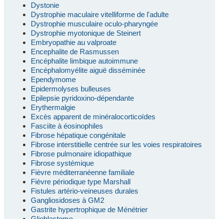
Dystonie
Dystrophie maculaire vitelliforme de l'adulte
Dystrophie musculaire oculo-pharyngée
Dystrophie myotonique de Steinert
Embryopathie au valproate
Encephalite de Rasmussen
Encéphalite limbique autoimmune
Encéphalomyélite aiguë disséminée
Ependymome
Epidermolyses bulleuses
Epilepsie pyridoxino-dépendante
Erythermalgie
Excès apparent de minéralocorticoïdes
Fasciite à éosinophiles
Fibrose hépatique congénitale
Fibrose interstitielle centrée sur les voies respiratoires
Fibrose pulmonaire idiopathique
Fibrose systémique
Fièvre méditerranéenne familiale
Fièvre périodique type Marshall
Fistules artério-veineuses durales
Gangliosidoses à GM2
Gastrite hypertrophique de Ménétrier
Glioblastome