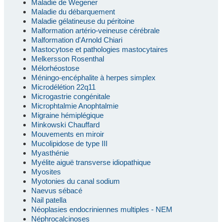
Maladie de Wegener
Maladie du débarquement
Maladie gélatineuse du péritoine
Malformation artério-veineuse cérébrale
Malformation d'Arnold Chiari
Mastocytose et pathologies mastocytaires
Melkersson Rosenthal
Mélorhéostose
Méningo-encéphalite à herpes simplex
Microdélétion 22q11
Microgastrie congénitale
Microphtalmie Anophtalmie
Migraine hémiplégique
Minkowski Chauffard
Mouvements en miroir
Mucolipidose de type III
Myasthénie
Myélite aiguë transverse idiopathique
Myosites
Myotonies du canal sodium
Naevus sébacé
Nail patella
Néoplasies endocriniennes multiples - NEM
Néphrocalcinoses