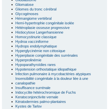
Gliomatose
Gliomes du tronc cérébral
Glycogénoses
Hémangiome vertébral
Hemi-hypertrophie congénitale isolée
Hétéroplasie osseuse progressive
Histiocytose Langerhansienne
Homocystinurie classique
Hydroa vacciniforme
Hydrops endolymphatique
Hyperglycinémie non cétosique
Hyperplasie congénitale des surrénales
Hyperprolinémie
Hypoparathyroïdies rares
Hypotension orthostatique idiopathique
Infection pulmonaire à mycobactéries atypiques
Insensibilité congénitale à la douleur liée à une
canalopathie
Insuffisance surrénale
Iridocyclite hétérochromique de Fuchs
Keratoconjonctivite vernale
Kératodermies palmo-plantaires
Kystes de Tarlov