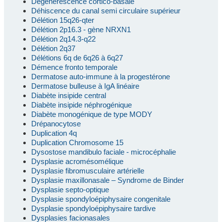
Dégénérescence cortico-basale
Déhiscence du canal semi circulaire supérieur
Délétion 15q26-qter
Délétion 2p16.3 - gène NRXN1
Délétion 2q14.3-q22
Délétion 2q37
Délétions 6q de 6q26 à 6q27
Démence fronto temporale
Dermatose auto-immune à la progestérone
Dermatose bulleuse à IgA linéaire
Diabète insipide central
Diabète insipide néphrogénique
Diabète monogénique de type MODY
Drépanocytose
Duplication 4q
Duplication Chromosome 15
Dysostose mandibulo faciale - microcéphalie
Dysplasie acromésomélique
Dysplasie fibromusculaire artérielle
Dysplasie maxillonasale – Syndrome de Binder
Dysplasie septo-optique
Dysplasie spondyloépiphysaire congenitale
Dysplasie spondyloépiphysaire tardive
Dysplasies facionasales