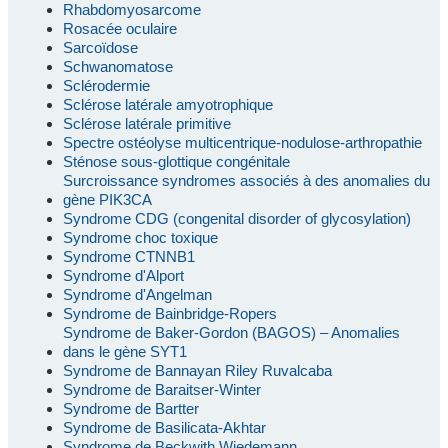
Rhabdomyosarcome
Rosacée oculaire
Sarcoïdose
Schwanomatose
Sclérodermie
Sclérose latérale amyotrophique
Sclérose latérale primitive
Spectre ostéolyse multicentrique-nodulose-arthropathie
Sténose sous-glottique congénitale
Surcroissance syndromes associés à des anomalies du
gène PIK3CA
Syndrome CDG (congenital disorder of glycosylation)
Syndrome choc toxique
Syndrome CTNNB1
Syndrome d'Alport
Syndrome d'Angelman
Syndrome de Bainbridge-Ropers
Syndrome de Baker-Gordon (BAGOS) – Anomalies
dans le gène SYT1
Syndrome de Bannayan Riley Ruvalcaba
Syndrome de Baraitser-Winter
Syndrome de Bartter
Syndrome de Basilicata-Akhtar
Syndrome de Beckwith Wiedemann