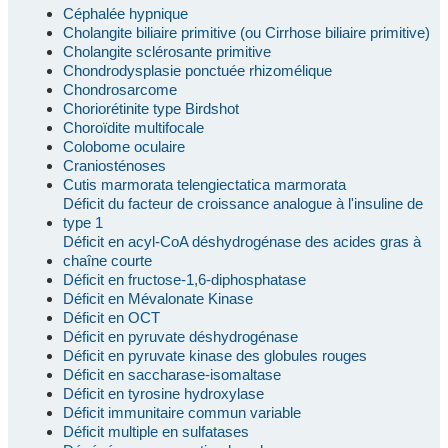
Céphalée hypnique
Cholangite biliaire primitive (ou Cirrhose biliaire primitive)
Cholangite sclérosante primitive
Chondrodysplasie ponctuée rhizomélique
Chondrosarcome
Choriorétinite type Birdshot
Choroïdite multifocale
Colobome oculaire
Craniosténoses
Cutis marmorata telengiectatica marmorata
Déficit du facteur de croissance analogue à l'insuline de
type 1
Déficit en acyl-CoA déshydrogénase des acides gras à
chaîne courte
Déficit en fructose-1,6-diphosphatase
Déficit en Mévalonate Kinase
Déficit en OCT
Déficit en pyruvate déshydrogénase
Déficit en pyruvate kinase des globules rouges
Déficit en saccharase-isomaltase
Déficit en tyrosine hydroxylase
Déficit immunitaire commun variable
Déficit multiple en sulfatases