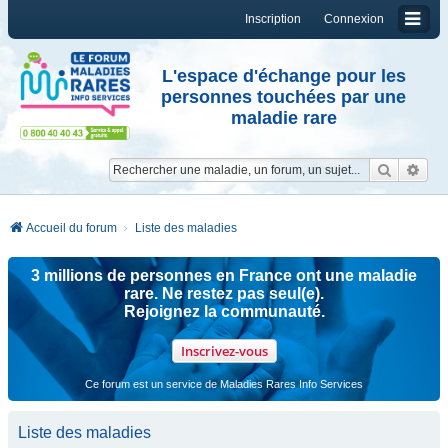
Inscription
Connexion
L'espace d'échange pour les
personnes touchées par une
maladie rare
Reche
Re
Accueil du forum
Liste des maladies
3 millions de personnes en France ont une maladie
rare. Ne restez pas seul(e).
Rejoignez la communauté.
Inscrivez-vous
Ce forum est un service de Maladies Rares Info Services
Liste des maladies