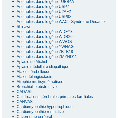
Anomalies dans le gène TUBB4A
Anomalies dans le gène USP7
Anomalies dans le gène U2AF2
Anomalies dans le gène USP9X
Anomalies dans le gène WAC - Syndrome Desanto-
Shinawi
Anomalies dans le gène WDFY3
Anomalies dans le gène WDR26 -
Anomalies dans le gène WWOS
Anomalies dans le gène YWHAG
Anomalies dans le gène ZBTB18
Anomalies dans le gène ZMYND11
Aplasie de Michel
Aplasie médullaire idiopathique
Ataxie cérébelleuse
Ataxie-télangiectasie
Atrophie multisystématisée
Bronchiolite obstructive
CADASIL
Calcifications cérébrales primaires familiales
CANVAS
Cardiomyopathie hypertrophique
Cardiomyopathie restrictive
Cavernome cérébral