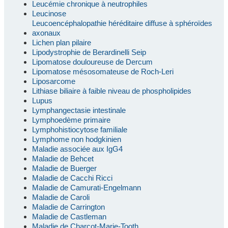
Leucémie chronique à neutrophiles
Leucinose
Leucoencéphalopathie héréditaire diffuse à sphéroïdes
axonaux
Lichen plan pilaire
Lipodystrophie de Berardinelli Seip
Lipomatose douloureuse de Dercum
Lipomatose mésosomateuse de Roch-Leri
Liposarcome
Lithiase biliaire à faible niveau de phospholipides
Lupus
Lymphangectasie intestinale
Lymphoedème primaire
Lymphohistiocytose familiale
Lymphome non hodgkinien
Maladie associée aux IgG4
Maladie de Behcet
Maladie de Buerger
Maladie de Cacchi Ricci
Maladie de Camurati-Engelmann
Maladie de Caroli
Maladie de Carrington
Maladie de Castleman
Maladie de Charcot-Marie-Tooth