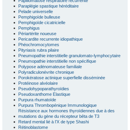
Papillomatose respiratoire récurrente
Paraplégie spastique héréditaire
Pelade universelle
Pemphigoïde bulleuse
Pemphigoïde cicatricielle
Pemphigus
Périartérite noueuse
Pericardite recurrente idiopathique
Phéochromocytomes
Pityriasis rubra pilaire
Pneumopathie interstitielle granulomato-lymphocytaire
Pneumopathie interstitielle non spécifique
Polypose adénomateuse familiale
Polyradiculonévrite chronique
Porokératose actinique superfielle disséminée
Protéinose alvéolaire
Pseudohypoparathyroïdies
Pseudoxanthome Elastique
Purpura rhumatoïde
Purpura Thrombopénique Immunologique
Résistance aux hormones thyroïdiennes due à des
mutations du gène du récepteur bêta de T3
Retard mental lié à l’X de type Shashi
Rétinoblastome