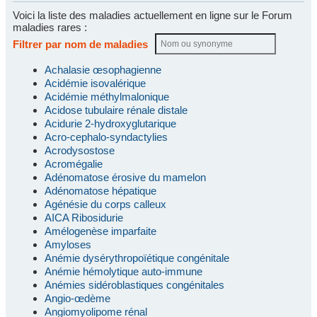
Voici la liste des maladies actuellement en ligne sur le Forum
maladies rares :
Filtrer par nom de maladies
Achalasie œsophagienne
Acidémie isovalérique
Acidémie méthylmalonique
Acidose tubulaire rénale distale
Acidurie 2-hydroxyglutarique
Acro-cephalo-syndactylies
Acrodysostose
Acromégalie
Adénomatose érosive du mamelon
Adénomatose hépatique
Agénésie du corps calleux
AICA Ribosidurie
Amélogenèse imparfaite
Amyloses
Anémie dysérythropoïétique congénitale
Anémie hémolytique auto-immune
Anémies sidéroblastiques congénitales
Angio-œdème
Angiomyolipome rénal