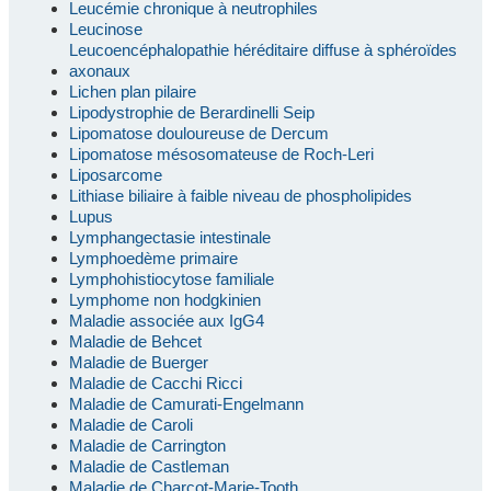
Leucémie chronique à neutrophiles
Leucinose
Leucoencéphalopathie héréditaire diffuse à sphéroïdes
axonaux
Lichen plan pilaire
Lipodystrophie de Berardinelli Seip
Lipomatose douloureuse de Dercum
Lipomatose mésosomateuse de Roch-Leri
Liposarcome
Lithiase biliaire à faible niveau de phospholipides
Lupus
Lymphangectasie intestinale
Lymphoedème primaire
Lymphohistiocytose familiale
Lymphome non hodgkinien
Maladie associée aux IgG4
Maladie de Behcet
Maladie de Buerger
Maladie de Cacchi Ricci
Maladie de Camurati-Engelmann
Maladie de Caroli
Maladie de Carrington
Maladie de Castleman
Maladie de Charcot-Marie-Tooth