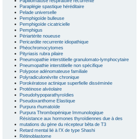
Papillomatose respiratoire récurrente
Paraplégie spastique héréditaire
Pelade universelle
Pemphigoïde bulleuse
Pemphigoïde cicatricielle
Pemphigus
Périartérite noueuse
Pericardite recurrente idiopathique
Phéochromocytomes
Pityriasis rubra pilaire
Pneumopathie interstitielle granulomato-lymphocytaire
Pneumopathie interstitielle non spécifique
Polypose adénomateuse familiale
Polyradiculonévrite chronique
Porokératose actinique superfielle disséminée
Protéinose alvéolaire
Pseudohypoparathyroïdies
Pseudoxanthome Elastique
Purpura rhumatoïde
Purpura Thrombopénique Immunologique
Résistance aux hormones thyroïdiennes due à des
mutations du gène du récepteur bêta de T3
Retard mental lié à l’X de type Shashi
Rétinoblastome