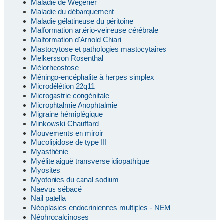
Maladie de Wegener
Maladie du débarquement
Maladie gélatineuse du péritoine
Malformation artério-veineuse cérébrale
Malformation d'Arnold Chiari
Mastocytose et pathologies mastocytaires
Melkersson Rosenthal
Mélorhéostose
Méningo-encéphalite à herpes simplex
Microdélétion 22q11
Microgastrie congénitale
Microphtalmie Anophtalmie
Migraine hémiplégique
Minkowski Chauffard
Mouvements en miroir
Mucolipidose de type III
Myasthénie
Myélite aiguë transverse idiopathique
Myosites
Myotonies du canal sodium
Naevus sébacé
Nail patella
Néoplasies endocriniennes multiples - NEM
Néphrocalcinoses