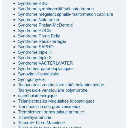
Syndrome KBG
Syndrome lymphoprolifératif auto-immun
Syndrome mégalencéphalie-malformation capillaire
Syndrome Nutcracker
Syndrome Phelan-McDermid
Syndrome POCS
Syndrome Prune Belly
Syndrome Radio-Tartaglia
Syndrome SAPHO
Syndrome triple H
Syndrome triplo-X
Syndrome VACTERL/VATER
Syndromes paranéoplasiques
Synovite villonodulaire
Syringomyélie
Tachycardie ventriculaire catécholaminergique
Tachycardie ventriculaire polymorphe
catécholaminergique
Télangiectasies Maculaires Idiopathiques
Transposition des gros vaisseaux
Tremblement orthostatique primaire
Triméthylaminurie
Trisomie 14 en Mosaique