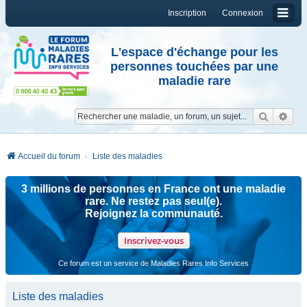
Inscription
Connexion
L'espace d'échange pour les
personnes touchées par une
maladie rare
Reche
Re
Accueil du forum
Liste des maladies
3 millions de personnes en France ont une maladie
rare. Ne restez pas seul(e).
Rejoignez la communauté.
Inscrivez-vous
Ce forum est un service de Maladies Rares Info Services
Liste des maladies