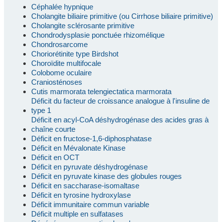
Céphalée hypnique
Cholangite biliaire primitive (ou Cirrhose biliaire primitive)
Cholangite sclérosante primitive
Chondrodysplasie ponctuée rhizomélique
Chondrosarcome
Choriorétinite type Birdshot
Choroïdite multifocale
Colobome oculaire
Craniosténoses
Cutis marmorata telengiectatica marmorata
Déficit du facteur de croissance analogue à l'insuline de
type 1
Déficit en acyl-CoA déshydrogénase des acides gras à
chaîne courte
Déficit en fructose-1,6-diphosphatase
Déficit en Mévalonate Kinase
Déficit en OCT
Déficit en pyruvate déshydrogénase
Déficit en pyruvate kinase des globules rouges
Déficit en saccharase-isomaltase
Déficit en tyrosine hydroxylase
Déficit immunitaire commun variable
Déficit multiple en sulfatases