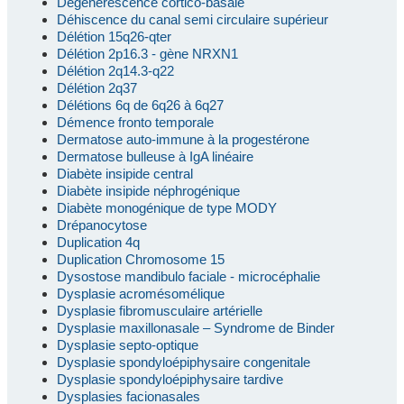
Dégénérescence cortico-basale
Déhiscence du canal semi circulaire supérieur
Délétion 15q26-qter
Délétion 2p16.3 - gène NRXN1
Délétion 2q14.3-q22
Délétion 2q37
Délétions 6q de 6q26 à 6q27
Démence fronto temporale
Dermatose auto-immune à la progestérone
Dermatose bulleuse à IgA linéaire
Diabète insipide central
Diabète insipide néphrogénique
Diabète monogénique de type MODY
Drépanocytose
Duplication 4q
Duplication Chromosome 15
Dysostose mandibulo faciale - microcéphalie
Dysplasie acromésomélique
Dysplasie fibromusculaire artérielle
Dysplasie maxillonasale – Syndrome de Binder
Dysplasie septo-optique
Dysplasie spondyloépiphysaire congenitale
Dysplasie spondyloépiphysaire tardive
Dysplasies facionasales