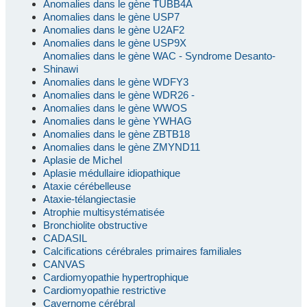
Anomalies dans le gène TUBB4A
Anomalies dans le gène USP7
Anomalies dans le gène U2AF2
Anomalies dans le gène USP9X
Anomalies dans le gène WAC - Syndrome Desanto-
Shinawi
Anomalies dans le gène WDFY3
Anomalies dans le gène WDR26 -
Anomalies dans le gène WWOS
Anomalies dans le gène YWHAG
Anomalies dans le gène ZBTB18
Anomalies dans le gène ZMYND11
Aplasie de Michel
Aplasie médullaire idiopathique
Ataxie cérébelleuse
Ataxie-télangiectasie
Atrophie multisystématisée
Bronchiolite obstructive
CADASIL
Calcifications cérébrales primaires familiales
CANVAS
Cardiomyopathie hypertrophique
Cardiomyopathie restrictive
Cavernome cérébral