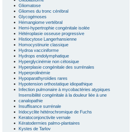
Gliomatose
Gliomes du tronc cérébral
Glycogénoses
Hémangiome vertébral
Hemi-hypertrophie congénitale isolée
Hétéroplasie osseuse progressive
Histiocytose Langerhansienne
Homocystinurie classique
Hydroa vacciniforme
Hydrops endolymphatique
Hyperglycinémie non cétosique
Hyperplasie congénitale des surrénales
Hyperprolinémie
Hypoparathyroïdies rares
Hypotension orthostatique idiopathique
Infection pulmonaire à mycobactéries atypiques
Insensibilité congénitale à la douleur liée à une
canalopathie
Insuffisance surrénale
Iridocyclite hétérochromique de Fuchs
Keratoconjonctivite vernale
Kératodermies palmo-plantaires
Kystes de Tarlov