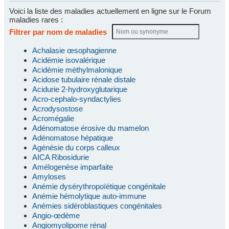
Voici la liste des maladies actuellement en ligne sur le Forum
maladies rares :
Filtrer par nom de maladies
Achalasie œsophagienne
Acidémie isovalérique
Acidémie méthylmalonique
Acidose tubulaire rénale distale
Acidurie 2-hydroxyglutarique
Acro-cephalo-syndactylies
Acrodysostose
Acromégalie
Adénomatose érosive du mamelon
Adénomatose hépatique
Agénésie du corps calleux
AICA Ribosidurie
Amélogenèse imparfaite
Amyloses
Anémie dysérythropoïétique congénitale
Anémie hémolytique auto-immune
Anémies sidéroblastiques congénitales
Angio-œdème
Angiomyolipome rénal