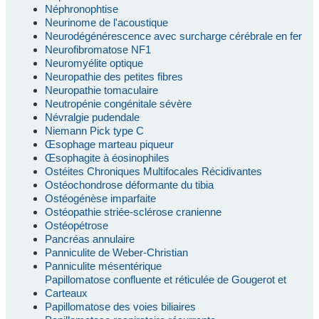
Néphronophtise
Neurinome de l'acoustique
Neurodégénérescence avec surcharge cérébrale en fer
Neurofibromatose NF1
Neuromyélite optique
Neuropathie des petites fibres
Neuropathie tomaculaire
Neutropénie congénitale sévère
Névralgie pudendale
Niemann Pick type C
Œsophage marteau piqueur
Œsophagite à éosinophiles
Ostéites Chroniques Multifocales Récidivantes
Ostéochondrose déformante du tibia
Ostéogénèse imparfaite
Ostéopathie striée-sclérose cranienne
Ostéopétrose
Pancréas annulaire
Panniculite de Weber-Christian
Panniculite mésentérique
Papillomatose confluente et réticulée de Gougerot et
Carteaux
Papillomatose des voies biliaires