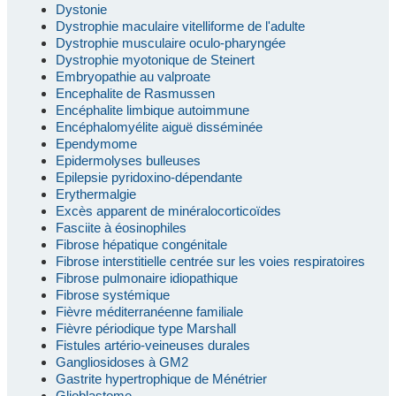
Dystonie
Dystrophie maculaire vitelliforme de l'adulte
Dystrophie musculaire oculo-pharyngée
Dystrophie myotonique de Steinert
Embryopathie au valproate
Encephalite de Rasmussen
Encéphalite limbique autoimmune
Encéphalomyélite aiguë disséminée
Ependymome
Epidermolyses bulleuses
Epilepsie pyridoxino-dépendante
Erythermalgie
Excès apparent de minéralocorticoïdes
Fasciite à éosinophiles
Fibrose hépatique congénitale
Fibrose interstitielle centrée sur les voies respiratoires
Fibrose pulmonaire idiopathique
Fibrose systémique
Fièvre méditerranéenne familiale
Fièvre périodique type Marshall
Fistules artério-veineuses durales
Gangliosidoses à GM2
Gastrite hypertrophique de Ménétrier
Glioblastome