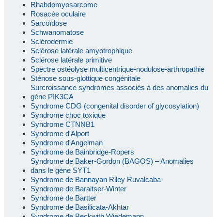
Rhabdomyosarcome
Rosacée oculaire
Sarcoïdose
Schwanomatose
Sclérodermie
Sclérose latérale amyotrophique
Sclérose latérale primitive
Spectre ostéolyse multicentrique-nodulose-arthropathie
Sténose sous-glottique congénitale
Surcroissance syndromes associés à des anomalies du
gène PIK3CA
Syndrome CDG (congenital disorder of glycosylation)
Syndrome choc toxique
Syndrome CTNNB1
Syndrome d'Alport
Syndrome d'Angelman
Syndrome de Bainbridge-Ropers
Syndrome de Baker-Gordon (BAGOS) – Anomalies
dans le gène SYT1
Syndrome de Bannayan Riley Ruvalcaba
Syndrome de Baraitser-Winter
Syndrome de Bartter
Syndrome de Basilicata-Akhtar
Syndrome de Beckwith Wiedemann