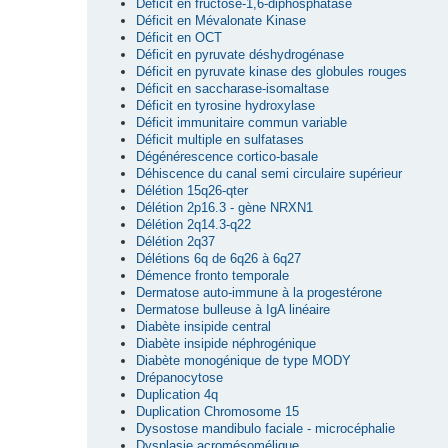
Déficit en fructose-1,6-diphosphatase
Déficit en Mévalonate Kinase
Déficit en OCT
Déficit en pyruvate déshydrogénase
Déficit en pyruvate kinase des globules rouges
Déficit en saccharase-isomaltase
Déficit en tyrosine hydroxylase
Déficit immunitaire commun variable
Déficit multiple en sulfatases
Dégénérescence cortico-basale
Déhiscence du canal semi circulaire supérieur
Délétion 15q26-qter
Délétion 2p16.3 - gène NRXN1
Délétion 2q14.3-q22
Délétion 2q37
Délétions 6q de 6q26 à 6q27
Démence fronto temporale
Dermatose auto-immune à la progestérone
Dermatose bulleuse à IgA linéaire
Diabète insipide central
Diabète insipide néphrogénique
Diabète monogénique de type MODY
Drépanocytose
Duplication 4q
Duplication Chromosome 15
Dysostose mandibulo faciale - microcéphalie
Dysplasie acromésomélique