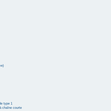
ve)
 de type 1
à chaîne courte