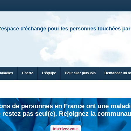
'espace d'échange pour les personnes touchées par
maladies
Charte
L'équipe
Pour aller plus loin
Demander un n
ions de personnes en France ont une maladi
 restez pas seul(e). Rejoignez la communau
Inscrivez-vous