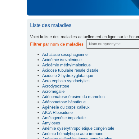
Liste des maladies
Voici la liste des maladies actuellement en ligne sur le Foru
Filtrer par nom de maladies
Achalasie œsophagienne
Acidémie isovalérique
Acidémie méthylmalonique
Acidose tubulaire rénale distale
Acidurie 2-hydroxyglutarique
Acro-cephalo-syndactylies
Acrodysostose
Acromégalie
Adénomatose érosive du mamelon
Adénomatose hépatique
Agénésie du corps calleux
AICA Ribosidurie
Amélogenèse imparfaite
Amyloses
Anémie dysérythropoïétique congénitale
Anémie hémolytique auto-immune
Anémies sidéroblastiques congénitales