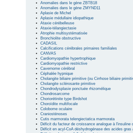
Anomalies dans le gène ZBTB18
Anomalies dans le gène ZMYND11
Aplasie de Michel
Aplasie médullaire idiopathique
Ataxie cérébelleuse
Ataxie-télangiectasie
Atrophie multisystématisée
Bronchiolite obstructive
CADASIL
Calcifications cérébrales primaires familiales
CANVAS
Cardiomyopathie hypertrophique
Cardiomyopathie restrictive
Cavernome cérébral
Céphalée hypnique
Cholangite biliaire primitive (ou Cirrhose biliaire primiti
Cholangite sclérosante primitive
Chondrodysplasie ponctuée rhizomélique
Chondrosarcome
Choriorétinite type Birdshot
Choroïdite multifocale
Colobome oculaire
Craniosténoses
Cutis marmorata telengiectatica marmorata
Déficit du facteur de croissance analogue à l'insuline
Déficit en acyl-CoA déshydrogénase des acides gras 