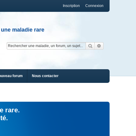
Inscription
Connexion
 une maladie rare
Rechercher
Recherche av
ouveau forum
Nous contacter
e rare.
té.