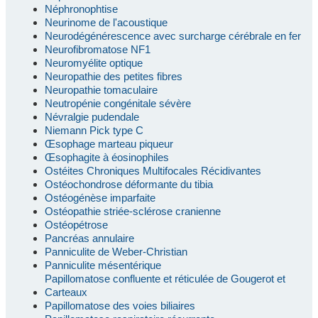
Néphronophtise
Neurinome de l'acoustique
Neurodégénérescence avec surcharge cérébrale en fer
Neurofibromatose NF1
Neuromyélite optique
Neuropathie des petites fibres
Neuropathie tomaculaire
Neutropénie congénitale sévère
Névralgie pudendale
Niemann Pick type C
Œsophage marteau piqueur
Œsophagite à éosinophiles
Ostéites Chroniques Multifocales Récidivantes
Ostéochondrose déformante du tibia
Ostéogénèse imparfaite
Ostéopathie striée-sclérose cranienne
Ostéopétrose
Pancréas annulaire
Panniculite de Weber-Christian
Panniculite mésentérique
Papillomatose confluente et réticulée de Gougerot et
Carteaux
Papillomatose des voies biliaires