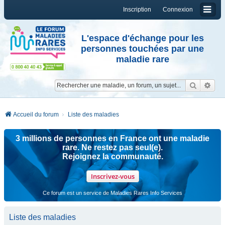
Inscription
Connexion
L'espace d'échange pour les
personnes touchées par une
maladie rare
Reche
Re
Accueil du forum
Liste des maladies
3 millions de personnes en France ont une maladie
rare. Ne restez pas seul(e).
Rejoignez la communauté.
Inscrivez-vous
Ce forum est un service de Maladies Rares Info Services
Liste des maladies