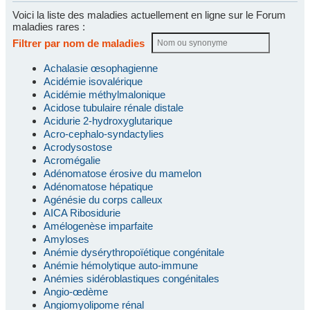
Voici la liste des maladies actuellement en ligne sur le Forum
maladies rares :
Filtrer par nom de maladies
Achalasie œsophagienne
Acidémie isovalérique
Acidémie méthylmalonique
Acidose tubulaire rénale distale
Acidurie 2-hydroxyglutarique
Acro-cephalo-syndactylies
Acrodysostose
Acromégalie
Adénomatose érosive du mamelon
Adénomatose hépatique
Agénésie du corps calleux
AICA Ribosidurie
Amélogenèse imparfaite
Amyloses
Anémie dysérythropoïétique congénitale
Anémie hémolytique auto-immune
Anémies sidéroblastiques congénitales
Angio-œdème
Angiomyolipome rénal