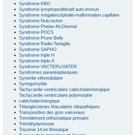
Syndrome KBG
Syndrome lymphoprolifératif auto-immun
Syndrome mégalencéphalie-malformation capillaire
Syndrome Nutcracker
Syndrome Phelan-McDermid
Syndrome POCS
Syndrome Prune Belly
Syndrome Radio-Tartaglia
Syndrome SAPHO
Syndrome triple H
Syndrome triplo-X
Syndrome VACTERL/VATER
Syndromes paranéoplasiques
Synovite villonodulaire
Syringomyélie
Tachycardie ventriculaire catécholaminergique
Tachycardie ventriculaire polymorphe
catécholaminergique
Télangiectasies Maculaires Idiopathiques
Transposition des gros vaisseaux
Tremblement orthostatique primaire
Triméthylaminurie
Trisomie 14 en Mosaique