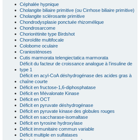
Céphalée hypnique
Cholangite biliaire primitive (ou Cirrhose biliaire primitive)
Cholangite sclérosante primitive
Chondrodysplasie ponctuée rhizomélique
Chondrosarcome
Choriorétinite type Birdshot
Choroïdite multifocale
Colobome oculaire
Craniosténoses
Cutis marmorata telengiectatica marmorata
Déficit du facteur de croissance analogue à l'insuline de
type 1
Déficit en acyl-CoA déshydrogénase des acides gras à
chaîne courte
Déficit en fructose-1,6-diphosphatase
Déficit en Mévalonate Kinase
Déficit en OCT
Déficit en pyruvate déshydrogénase
Déficit en pyruvate kinase des globules rouges
Déficit en saccharase-isomaltase
Déficit en tyrosine hydroxylase
Déficit immunitaire commun variable
Déficit multiple en sulfatases