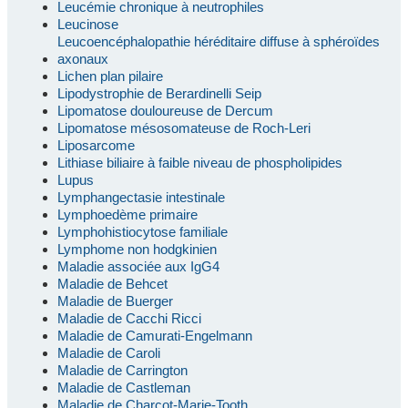
Leucémie chronique à neutrophiles
Leucinose
Leucoencéphalopathie héréditaire diffuse à sphéroïdes
axonaux
Lichen plan pilaire
Lipodystrophie de Berardinelli Seip
Lipomatose douloureuse de Dercum
Lipomatose mésosomateuse de Roch-Leri
Liposarcome
Lithiase biliaire à faible niveau de phospholipides
Lupus
Lymphangectasie intestinale
Lymphoedème primaire
Lymphohistiocytose familiale
Lymphome non hodgkinien
Maladie associée aux IgG4
Maladie de Behcet
Maladie de Buerger
Maladie de Cacchi Ricci
Maladie de Camurati-Engelmann
Maladie de Caroli
Maladie de Carrington
Maladie de Castleman
Maladie de Charcot-Marie-Tooth