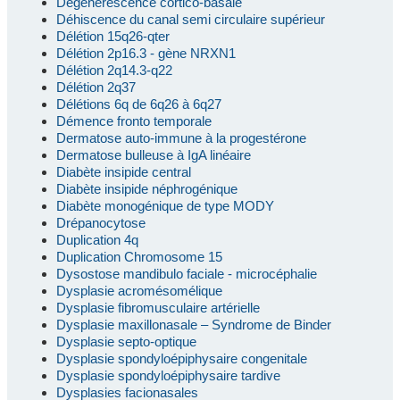
Dégénérescence cortico-basale
Déhiscence du canal semi circulaire supérieur
Délétion 15q26-qter
Délétion 2p16.3 - gène NRXN1
Délétion 2q14.3-q22
Délétion 2q37
Délétions 6q de 6q26 à 6q27
Démence fronto temporale
Dermatose auto-immune à la progestérone
Dermatose bulleuse à IgA linéaire
Diabète insipide central
Diabète insipide néphrogénique
Diabète monogénique de type MODY
Drépanocytose
Duplication 4q
Duplication Chromosome 15
Dysostose mandibulo faciale - microcéphalie
Dysplasie acromésomélique
Dysplasie fibromusculaire artérielle
Dysplasie maxillonasale – Syndrome de Binder
Dysplasie septo-optique
Dysplasie spondyloépiphysaire congenitale
Dysplasie spondyloépiphysaire tardive
Dysplasies facionasales