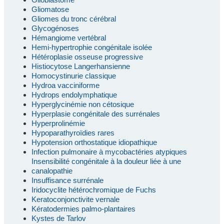
Gliomatose
Gliomes du tronc cérébral
Glycogénoses
Hémangiome vertébral
Hemi-hypertrophie congénitale isolée
Hétéroplasie osseuse progressive
Histiocytose Langerhansienne
Homocystinurie classique
Hydroa vacciniforme
Hydrops endolymphatique
Hyperglycinémie non cétosique
Hyperplasie congénitale des surrénales
Hyperprolinémie
Hypoparathyroïdies rares
Hypotension orthostatique idiopathique
Infection pulmonaire à mycobactéries atypiques
Insensibilité congénitale à la douleur liée à une
canalopathie
Insuffisance surrénale
Iridocyclite hétérochromique de Fuchs
Keratoconjonctivite vernale
Kératodermies palmo-plantaires
Kystes de Tarlov