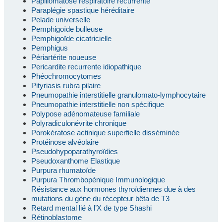
Papillomatose respiratoire récurrente
Paraplégie spastique héréditaire
Pelade universelle
Pemphigoïde bulleuse
Pemphigoïde cicatricielle
Pemphigus
Périartérite noueuse
Pericardite recurrente idiopathique
Phéochromocytomes
Pityriasis rubra pilaire
Pneumopathie interstitielle granulomato-lymphocytaire
Pneumopathie interstitielle non spécifique
Polypose adénomateuse familiale
Polyradiculonévrite chronique
Porokératose actinique superfielle disséminée
Protéinose alvéolaire
Pseudohypoparathyroïdies
Pseudoxanthome Elastique
Purpura rhumatoïde
Purpura Thrombopénique Immunologique
Résistance aux hormones thyroïdiennes due à des
mutations du gène du récepteur bêta de T3
Retard mental lié à l’X de type Shashi
Rétinoblastome