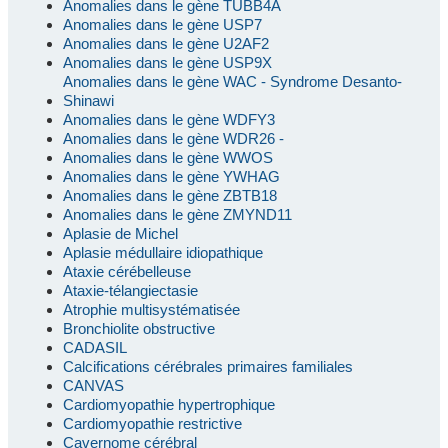
Anomalies dans le gène TUBB4A
Anomalies dans le gène USP7
Anomalies dans le gène U2AF2
Anomalies dans le gène USP9X
Anomalies dans le gène WAC - Syndrome Desanto-
Shinawi
Anomalies dans le gène WDFY3
Anomalies dans le gène WDR26 -
Anomalies dans le gène WWOS
Anomalies dans le gène YWHAG
Anomalies dans le gène ZBTB18
Anomalies dans le gène ZMYND11
Aplasie de Michel
Aplasie médullaire idiopathique
Ataxie cérébelleuse
Ataxie-télangiectasie
Atrophie multisystématisée
Bronchiolite obstructive
CADASIL
Calcifications cérébrales primaires familiales
CANVAS
Cardiomyopathie hypertrophique
Cardiomyopathie restrictive
Cavernome cérébral