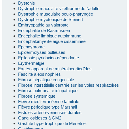
Dystonie
Dystrophie maculaire vitelliforme de l'adulte
Dystrophie musculaire oculo-pharyngée
Dystrophie myotonique de Steinert
Embryopathie au valproate
Encephalite de Rasmussen
Encéphalite limbique autoimmune
Encéphalomyélite aiguë disséminée
Ependymome
Epidermolyses bulleuses
Epilepsie pyridoxino-dépendante
Erythermalgie
Excès apparent de minéralocorticoïdes
Fasciite à éosinophiles
Fibrose hépatique congénitale
Fibrose interstitielle centrée sur les voies respiratoires
Fibrose pulmonaire idiopathique
Fibrose systémique
Fièvre méditerranéenne familiale
Fièvre périodique type Marshall
Fistules artério-veineuses durales
Gangliosidoses à GM2
Gastrite hypertrophique de Ménétrier
Glioblastome