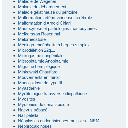
Maladie de Wegener
Maladie du débarquement
Maladie gélatineuse du péritoine
Malformation artério-veineuse cérébrale
Malformation d'Arnold Chiari
Mastocytose et pathologies mastocytaires
Melkersson Rosenthal
Mélorhéostose
Méningo-encéphalite à herpes simplex
Microdélétion 22q11
Microgastrie congénitale
Microphtalmie Anophtalmie
Migraine hémiplégique
Minkowski Chauffard
Mouvements en miroir
Mucolipidose de type III
Myasthénie
Myélite aiguë transverse idiopathique
Myosites
Myotonies du canal sodium
Naevus sébacé
Nail patella
Néoplasies endocriniennes multiples - NEM
Néphrocalcinoses