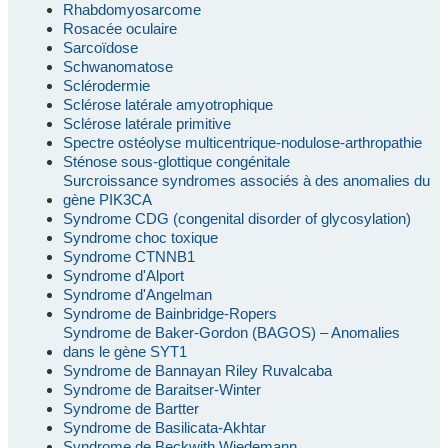
Rhabdomyosarcome
Rosacée oculaire
Sarcoïdose
Schwanomatose
Sclérodermie
Sclérose latérale amyotrophique
Sclérose latérale primitive
Spectre ostéolyse multicentrique-nodulose-arthropathie
Sténose sous-glottique congénitale
Surcroissance syndromes associés à des anomalies du
gène PIK3CA
Syndrome CDG (congenital disorder of glycosylation)
Syndrome choc toxique
Syndrome CTNNB1
Syndrome d'Alport
Syndrome d'Angelman
Syndrome de Bainbridge-Ropers
Syndrome de Baker-Gordon (BAGOS) – Anomalies
dans le gène SYT1
Syndrome de Bannayan Riley Ruvalcaba
Syndrome de Baraitser-Winter
Syndrome de Bartter
Syndrome de Basilicata-Akhtar
Syndrome de Beckwith Wiedemann