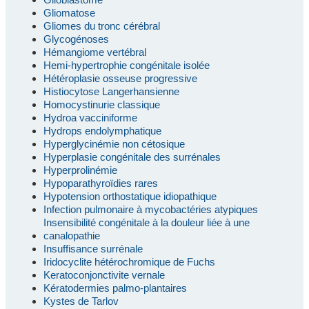
Gliomatose
Gliomes du tronc cérébral
Glycogénoses
Hémangiome vertébral
Hemi-hypertrophie congénitale isolée
Hétéroplasie osseuse progressive
Histiocytose Langerhansienne
Homocystinurie classique
Hydroa vacciniforme
Hydrops endolymphatique
Hyperglycinémie non cétosique
Hyperplasie congénitale des surrénales
Hyperprolinémie
Hypoparathyroïdies rares
Hypotension orthostatique idiopathique
Infection pulmonaire à mycobactéries atypiques
Insensibilité congénitale à la douleur liée à une
canalopathie
Insuffisance surrénale
Iridocyclite hétérochromique de Fuchs
Keratoconjonctivite vernale
Kératodermies palmo-plantaires
Kystes de Tarlov