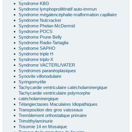
Syndrome KBG
Syndrome lymphoprolifératif auto-immun
Syndrome mégalencéphalie-malformation capillaire
Syndrome Nutcracker
Syndrome Phelan-McDermid
Syndrome POCS
Syndrome Prune Belly
Syndrome Radio-Tartaglia
Syndrome SAPHO
Syndrome triple H
Syndrome triplo-X
Syndrome VACTERL/VATER
Syndromes paranéoplasiques
Synovite villonodulaire
Syringomyélie
Tachycardie ventriculaire catécholaminergique
Tachycardie ventriculaire polymorphe
catécholaminergique
Télangiectasies Maculaires Idiopathiques
Transposition des gros vaisseaux
Tremblement orthostatique primaire
Triméthylaminurie
Trisomie 14 en Mosaique