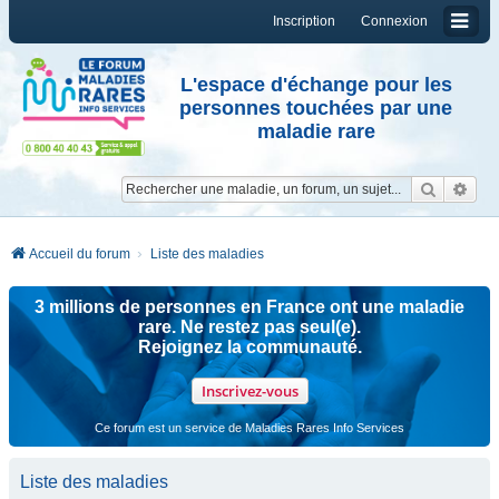
Inscription
Connexion
L'espace d'échange pour les
personnes touchées par une
maladie rare
Reche
Re
Accueil du forum
Liste des maladies
3 millions de personnes en France ont une maladie
rare. Ne restez pas seul(e).
Rejoignez la communauté.
Inscrivez-vous
Ce forum est un service de Maladies Rares Info Services
Liste des maladies