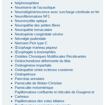
Néphronophtise
Neurinome de l'acoustique
Neurodégénérescence avec surcharge cérébrale en fer
Neurofibromatose NF1
Neuromyélite optique
Neuropathie des petites fibres
Neuropathie tomaculaire
Neutropénie congénitale sévère
Névralgie pudendale
Niemann Pick type C
Œsophage marteau piqueur
Œsophagite à éosinophiles
Ostéites Chroniques Multifocales Récidivantes
Ostéochondrose déformante du tibia
Ostéogénèse imparfaite
Ostéopathie striée-sclérose cranienne
Ostéopétrose
Pancréas annulaire
Panniculite de Weber-Christian
Panniculite mésentérique
Papillomatose confluente et réticulée de Gougerot et
Carteaux
Papillomatose des voies biliaires