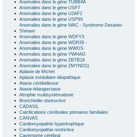
Anomalies dans le gène TUBB4A
Anomalies dans le gène USP7
Anomalies dans le gène U2AF2
Anomalies dans le gène USP9X
Anomalies dans le gène WAC - Syndrome Desanto-
Shinawi
Anomalies dans le gène WDFY3
Anomalies dans le gène WDR26 -
Anomalies dans le gène WWOS
Anomalies dans le gène YWHAG
Anomalies dans le gène ZBTB18
Anomalies dans le gène ZMYND11
Aplasie de Michel
Aplasie médullaire idiopathique
Ataxie cérébelleuse
Ataxie-télangiectasie
Atrophie multisystématisée
Bronchiolite obstructive
CADASIL
Calcifications cérébrales primaires familiales
CANVAS
Cardiomyopathie hypertrophique
Cardiomyopathie restrictive
Cavernome cérébral