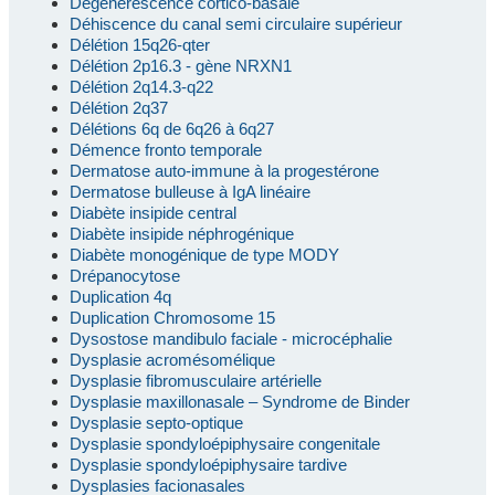
Dégénérescence cortico-basale
Déhiscence du canal semi circulaire supérieur
Délétion 15q26-qter
Délétion 2p16.3 - gène NRXN1
Délétion 2q14.3-q22
Délétion 2q37
Délétions 6q de 6q26 à 6q27
Démence fronto temporale
Dermatose auto-immune à la progestérone
Dermatose bulleuse à IgA linéaire
Diabète insipide central
Diabète insipide néphrogénique
Diabète monogénique de type MODY
Drépanocytose
Duplication 4q
Duplication Chromosome 15
Dysostose mandibulo faciale - microcéphalie
Dysplasie acromésomélique
Dysplasie fibromusculaire artérielle
Dysplasie maxillonasale – Syndrome de Binder
Dysplasie septo-optique
Dysplasie spondyloépiphysaire congenitale
Dysplasie spondyloépiphysaire tardive
Dysplasies facionasales