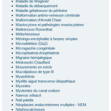
Maladie de Wegener
Maladie du débarquement
Maladie gélatineuse du péritoine
Malformation artério-veineuse cérébrale
Malformation d'Arnold Chiari
Mastocytose et pathologies mastocytaires
Melkersson Rosenthal
Mélorhéostose
Méningo-encéphalite à herpes simplex
Microdélétion 22q11
Microgastrie congénitale
Microphtalmie Anophtalmie
Migraine hémiplégique
Minkowski Chauffard
Mouvements en miroir
Mucolipidose de type III
Myasthénie
Myélite aiguë transverse idiopathique
Myosites
Myotonies du canal sodium
Naevus sébacé
Nail patella
Néoplasies endocriniennes multiples - NEM
Néphrocalcinoses