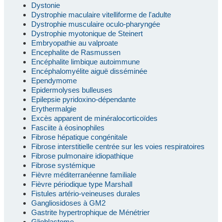
Dystonie
Dystrophie maculaire vitelliforme de l'adulte
Dystrophie musculaire oculo-pharyngée
Dystrophie myotonique de Steinert
Embryopathie au valproate
Encephalite de Rasmussen
Encéphalite limbique autoimmune
Encéphalomyélite aiguë disséminée
Ependymome
Epidermolyses bulleuses
Epilepsie pyridoxino-dépendante
Erythermalgie
Excès apparent de minéralocorticoïdes
Fasciite à éosinophiles
Fibrose hépatique congénitale
Fibrose interstitielle centrée sur les voies respiratoires
Fibrose pulmonaire idiopathique
Fibrose systémique
Fièvre méditerranéenne familiale
Fièvre périodique type Marshall
Fistules artério-veineuses durales
Gangliosidoses à GM2
Gastrite hypertrophique de Ménétrier
Glioblastome