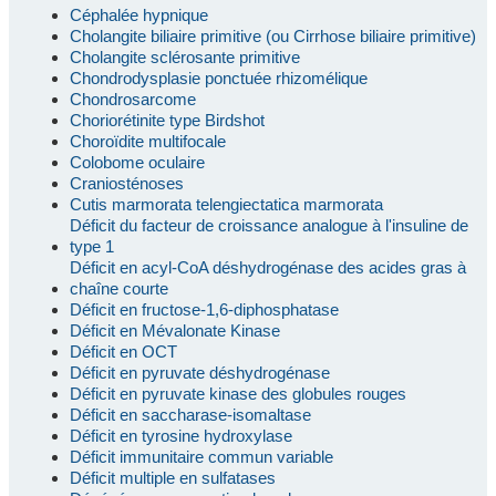
Céphalée hypnique
Cholangite biliaire primitive (ou Cirrhose biliaire primitive)
Cholangite sclérosante primitive
Chondrodysplasie ponctuée rhizomélique
Chondrosarcome
Choriorétinite type Birdshot
Choroïdite multifocale
Colobome oculaire
Craniosténoses
Cutis marmorata telengiectatica marmorata
Déficit du facteur de croissance analogue à l'insuline de
type 1
Déficit en acyl-CoA déshydrogénase des acides gras à
chaîne courte
Déficit en fructose-1,6-diphosphatase
Déficit en Mévalonate Kinase
Déficit en OCT
Déficit en pyruvate déshydrogénase
Déficit en pyruvate kinase des globules rouges
Déficit en saccharase-isomaltase
Déficit en tyrosine hydroxylase
Déficit immunitaire commun variable
Déficit multiple en sulfatases