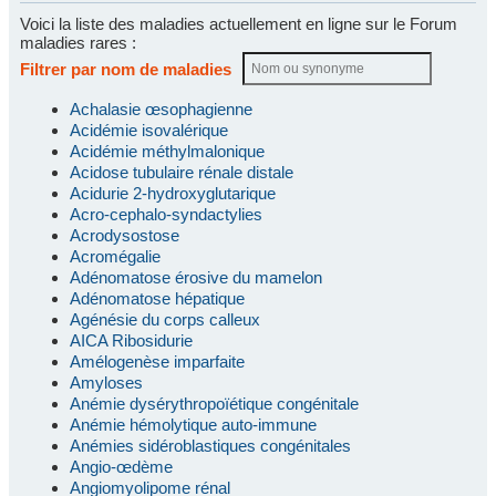
Voici la liste des maladies actuellement en ligne sur le Forum
maladies rares :
Filtrer par nom de maladies
Achalasie œsophagienne
Acidémie isovalérique
Acidémie méthylmalonique
Acidose tubulaire rénale distale
Acidurie 2-hydroxyglutarique
Acro-cephalo-syndactylies
Acrodysostose
Acromégalie
Adénomatose érosive du mamelon
Adénomatose hépatique
Agénésie du corps calleux
AICA Ribosidurie
Amélogenèse imparfaite
Amyloses
Anémie dysérythropoïétique congénitale
Anémie hémolytique auto-immune
Anémies sidéroblastiques congénitales
Angio-œdème
Angiomyolipome rénal