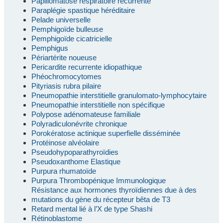
Papillomatose respiratoire récurrente
Paraplégie spastique héréditaire
Pelade universelle
Pemphigoïde bulleuse
Pemphigoïde cicatricielle
Pemphigus
Périartérite noueuse
Pericardite recurrente idiopathique
Phéochromocytomes
Pityriasis rubra pilaire
Pneumopathie interstitielle granulomato-lymphocytaire
Pneumopathie interstitielle non spécifique
Polypose adénomateuse familiale
Polyradiculonévrite chronique
Porokératose actinique superfielle disséminée
Protéinose alvéolaire
Pseudohypoparathyroïdies
Pseudoxanthome Elastique
Purpura rhumatoïde
Purpura Thrombopénique Immunologique
Résistance aux hormones thyroïdiennes due à des
mutations du gène du récepteur bêta de T3
Retard mental lié à l’X de type Shashi
Rétinoblastome