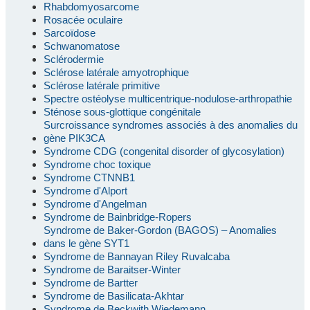
Rhabdomyosarcome
Rosacée oculaire
Sarcoïdose
Schwanomatose
Sclérodermie
Sclérose latérale amyotrophique
Sclérose latérale primitive
Spectre ostéolyse multicentrique-nodulose-arthropathie
Sténose sous-glottique congénitale
Surcroissance syndromes associés à des anomalies du
gène PIK3CA
Syndrome CDG (congenital disorder of glycosylation)
Syndrome choc toxique
Syndrome CTNNB1
Syndrome d'Alport
Syndrome d'Angelman
Syndrome de Bainbridge-Ropers
Syndrome de Baker-Gordon (BAGOS) – Anomalies
dans le gène SYT1
Syndrome de Bannayan Riley Ruvalcaba
Syndrome de Baraitser-Winter
Syndrome de Bartter
Syndrome de Basilicata-Akhtar
Syndrome de Beckwith Wiedemann