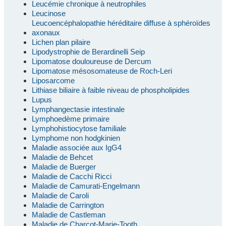
Leucémie chronique à neutrophiles
Leucinose
Leucoencéphalopathie héréditaire diffuse à sphéroïdes
axonaux
Lichen plan pilaire
Lipodystrophie de Berardinelli Seip
Lipomatose douloureuse de Dercum
Lipomatose mésosomateuse de Roch-Leri
Liposarcome
Lithiase biliaire à faible niveau de phospholipides
Lupus
Lymphangectasie intestinale
Lymphoedème primaire
Lymphohistiocytose familiale
Lymphome non hodgkinien
Maladie associée aux IgG4
Maladie de Behcet
Maladie de Buerger
Maladie de Cacchi Ricci
Maladie de Camurati-Engelmann
Maladie de Caroli
Maladie de Carrington
Maladie de Castleman
Maladie de Charcot-Marie-Tooth