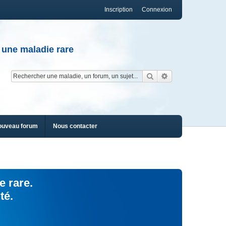
Inscription
Connexion
 une maladie rare
Rechercher
Recherche av
ouveau forum
Nous contacter
e rare.
té.