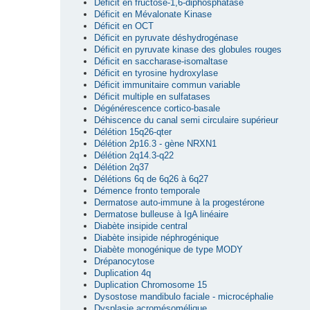
Déficit en fructose-1,6-diphosphatase
Déficit en Mévalonate Kinase
Déficit en OCT
Déficit en pyruvate déshydrogénase
Déficit en pyruvate kinase des globules rouges
Déficit en saccharase-isomaltase
Déficit en tyrosine hydroxylase
Déficit immunitaire commun variable
Déficit multiple en sulfatases
Dégénérescence cortico-basale
Déhiscence du canal semi circulaire supérieur
Délétion 15q26-qter
Délétion 2p16.3 - gène NRXN1
Délétion 2q14.3-q22
Délétion 2q37
Délétions 6q de 6q26 à 6q27
Démence fronto temporale
Dermatose auto-immune à la progestérone
Dermatose bulleuse à IgA linéaire
Diabète insipide central
Diabète insipide néphrogénique
Diabète monogénique de type MODY
Drépanocytose
Duplication 4q
Duplication Chromosome 15
Dysostose mandibulo faciale - microcéphalie
Dysplasie acromésomélique