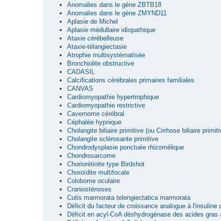
Anomalies dans le gène ZBTB18
Anomalies dans le gène ZMYND11
Aplasie de Michel
Aplasie médullaire idiopathique
Ataxie cérébelleuse
Ataxie-télangiectasie
Atrophie multisystématisée
Bronchiolite obstructive
CADASIL
Calcifications cérébrales primaires familiales
CANVAS
Cardiomyopathie hypertrophique
Cardiomyopathie restrictive
Cavernome cérébral
Céphalée hypnique
Cholangite biliaire primitive (ou Cirrhose biliaire primiti
Cholangite sclérosante primitive
Chondrodysplasie ponctuée rhizomélique
Chondrosarcome
Choriorétinite type Birdshot
Choroïdite multifocale
Colobome oculaire
Craniosténoses
Cutis marmorata telengiectatica marmorata
Déficit du facteur de croissance analogue à l'insuline
Déficit en acyl-CoA déshydrogénase des acides gras 