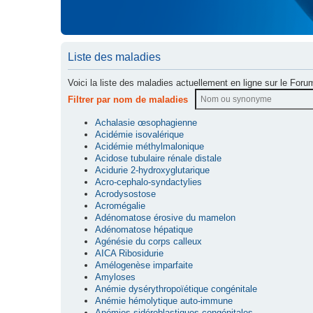
Liste des maladies
Voici la liste des maladies actuellement en ligne sur le Foru
Filtrer par nom de maladies
Achalasie œsophagienne
Acidémie isovalérique
Acidémie méthylmalonique
Acidose tubulaire rénale distale
Acidurie 2-hydroxyglutarique
Acro-cephalo-syndactylies
Acrodysostose
Acromégalie
Adénomatose érosive du mamelon
Adénomatose hépatique
Agénésie du corps calleux
AICA Ribosidurie
Amélogenèse imparfaite
Amyloses
Anémie dysérythropoïétique congénitale
Anémie hémolytique auto-immune
Anémies sidéroblastiques congénitales