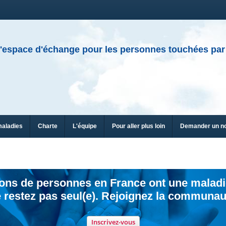
'espace d'échange pour les personnes touchées par
maladies
Charte
L'équipe
Pour aller plus loin
Demander un n
ions de personnes en France ont une maladi
 restez pas seul(e). Rejoignez la communau
Inscrivez-vous