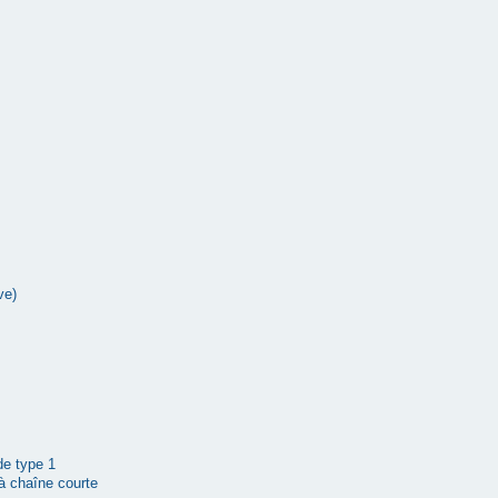
ve)
 de type 1
à chaîne courte