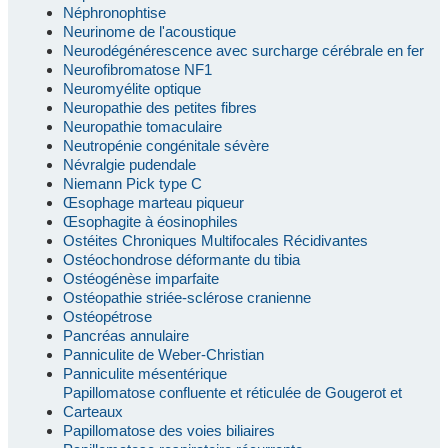
Néphronophtise
Neurinome de l'acoustique
Neurodégénérescence avec surcharge cérébrale en fer
Neurofibromatose NF1
Neuromyélite optique
Neuropathie des petites fibres
Neuropathie tomaculaire
Neutropénie congénitale sévère
Névralgie pudendale
Niemann Pick type C
Œsophage marteau piqueur
Œsophagite à éosinophiles
Ostéites Chroniques Multifocales Récidivantes
Ostéochondrose déformante du tibia
Ostéogénèse imparfaite
Ostéopathie striée-sclérose cranienne
Ostéopétrose
Pancréas annulaire
Panniculite de Weber-Christian
Panniculite mésentérique
Papillomatose confluente et réticulée de Gougerot et
Carteaux
Papillomatose des voies biliaires