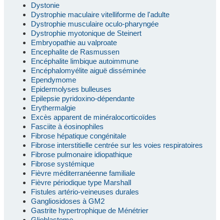
Dystonie
Dystrophie maculaire vitelliforme de l'adulte
Dystrophie musculaire oculo-pharyngée
Dystrophie myotonique de Steinert
Embryopathie au valproate
Encephalite de Rasmussen
Encéphalite limbique autoimmune
Encéphalomyélite aiguë disséminée
Ependymome
Epidermolyses bulleuses
Epilepsie pyridoxino-dépendante
Erythermalgie
Excès apparent de minéralocorticoïdes
Fasciite à éosinophiles
Fibrose hépatique congénitale
Fibrose interstitielle centrée sur les voies respiratoires
Fibrose pulmonaire idiopathique
Fibrose systémique
Fièvre méditerranéenne familiale
Fièvre périodique type Marshall
Fistules artério-veineuses durales
Gangliosidoses à GM2
Gastrite hypertrophique de Ménétrier
Glioblastome