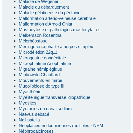
Maladie de Wegener
Maladie du débarquement
Maladie gélatineuse du péritoine
Malformation artério-veineuse cérébrale
Malformation d'Arnold Chiari
Mastocytose et pathologies mastocytaires
Melkersson Rosenthal
Mélorhéostose
Méningo-encéphalite à herpes simplex
Microdélétion 22q11
Microgastrie congénitale
Microphtalmie Anophtalmie
Migraine hémiplégique
Minkowski Chauffard
Mouvements en miroir
Mucolipidose de type III
Myasthénie
Myélite aiguë transverse idiopathique
Myosites
Myotonies du canal sodium
Naevus sébacé
Nail patella
Néoplasies endocriniennes multiples - NEM
Néphrocalcinoses