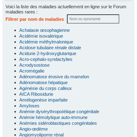
Voici la liste des maladies actuellement en ligne sur le Forum
maladies rares :
Filtrer par nom de maladies
Achalasie œsophagienne
Acidémie isovalérique
Acidémie méthylmalonique
Acidose tubulaire rénale distale
Acidurie 2-hydroxyglutarique
Acro-cephalo-syndactylies
Acrodysostose
Acromégalie
Adénomatose érosive du mamelon
Adénomatose hépatique
Agénésie du corps calleux
AICA Ribosidurie
Amélogenèse imparfaite
Amyloses
Anémie dysérythropoïétique congénitale
Anémie hémolytique auto-immune
Anémies sidéroblastiques congénitales
Angio-œdème
Angiomyolipome rénal