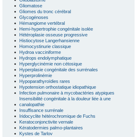
Gliomatose
Gliomes du tronc cérébral
Glycogénoses
Hémangiome vertébral
Hemi-hypertrophie congénitale isolée
Hétéroplasie osseuse progressive
Histiocytose Langerhansienne
Homocystinurie classique
Hydroa vacciniforme
Hydrops endolymphatique
Hyperglycinémie non cétosique
Hyperplasie congénitale des surrénales
Hyperprolinémie
Hypoparathyroïdies rares
Hypotension orthostatique idiopathique
Infection pulmonaire à mycobactéries atypiques
Insensibilité congénitale à la douleur liée à une
canalopathie
Insuffisance surrénale
Iridocyclite hétérochromique de Fuchs
Keratoconjonctivite vernale
Kératodermies palmo-plantaires
Kystes de Tarlov