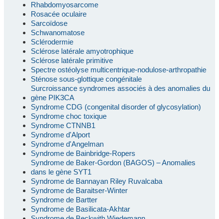
Rhabdomyosarcome
Rosacée oculaire
Sarcoïdose
Schwanomatose
Sclérodermie
Sclérose latérale amyotrophique
Sclérose latérale primitive
Spectre ostéolyse multicentrique-nodulose-arthropathie
Sténose sous-glottique congénitale
Surcroissance syndromes associés à des anomalies du
gène PIK3CA
Syndrome CDG (congenital disorder of glycosylation)
Syndrome choc toxique
Syndrome CTNNB1
Syndrome d'Alport
Syndrome d'Angelman
Syndrome de Bainbridge-Ropers
Syndrome de Baker-Gordon (BAGOS) – Anomalies
dans le gène SYT1
Syndrome de Bannayan Riley Ruvalcaba
Syndrome de Baraitser-Winter
Syndrome de Bartter
Syndrome de Basilicata-Akhtar
Syndrome de Beckwith Wiedemann