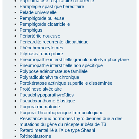
Papillomatose respiratoire récurrente
Paraplégie spastique héréditaire
Pelade universelle
Pemphigoïde bulleuse
Pemphigoïde cicatricielle
Pemphigus
Périartérite noueuse
Pericardite recurrente idiopathique
Phéochromocytomes
Pityriasis rubra pilaire
Pneumopathie interstitielle granulomato-lymphocytaire
Pneumopathie interstitielle non spécifique
Polypose adénomateuse familiale
Polyradiculonévrite chronique
Porokératose actinique superfielle disséminée
Protéinose alvéolaire
Pseudohypoparathyroïdies
Pseudoxanthome Elastique
Purpura rhumatoïde
Purpura Thrombopénique Immunologique
Résistance aux hormones thyroïdiennes due à des
mutations du gène du récepteur bêta de T3
Retard mental lié à l’X de type Shashi
Rétinoblastome