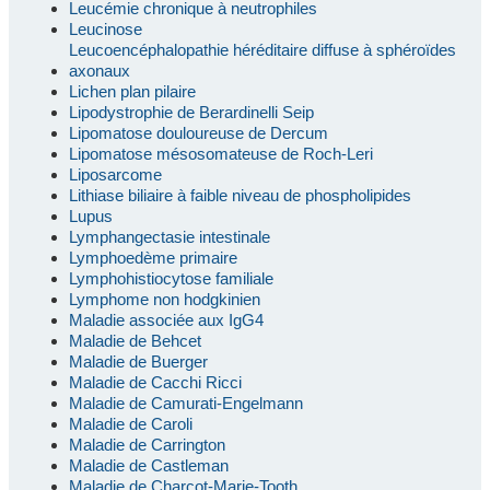
Leucémie chronique à neutrophiles
Leucinose
Leucoencéphalopathie héréditaire diffuse à sphéroïdes
axonaux
Lichen plan pilaire
Lipodystrophie de Berardinelli Seip
Lipomatose douloureuse de Dercum
Lipomatose mésosomateuse de Roch-Leri
Liposarcome
Lithiase biliaire à faible niveau de phospholipides
Lupus
Lymphangectasie intestinale
Lymphoedème primaire
Lymphohistiocytose familiale
Lymphome non hodgkinien
Maladie associée aux IgG4
Maladie de Behcet
Maladie de Buerger
Maladie de Cacchi Ricci
Maladie de Camurati-Engelmann
Maladie de Caroli
Maladie de Carrington
Maladie de Castleman
Maladie de Charcot-Marie-Tooth