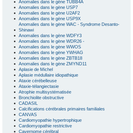
Anomalies dans le gène TUBB4A
Anomalies dans le gène USP7
Anomalies dans le gène U2AF2
Anomalies dans le gène USP9X
Anomalies dans le gène WAC - Syndrome Desanto-
Shinawi
Anomalies dans le gène WDFY3
Anomalies dans le gène WDR26 -
Anomalies dans le gène WWOS
Anomalies dans le gène YWHAG
Anomalies dans le gène ZBTB18
Anomalies dans le gène ZMYND11
Aplasie de Michel
Aplasie médullaire idiopathique
Ataxie cérébelleuse
Ataxie-télangiectasie
Atrophie multisystématisée
Bronchiolite obstructive
CADASIL
Calcifications cérébrales primaires familiales
CANVAS
Cardiomyopathie hypertrophique
Cardiomyopathie restrictive
Cavernome cérébral