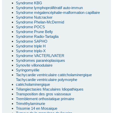
Syndrome KBG
Syndrome lymphoprolifératif auto-immun
Syndrome mégalencéphalie-malformation capillaire
Syndrome Nutcracker
Syndrome Phelan-McDermid
Syndrome POCS
Syndrome Prune Belly
Syndrome Radio-Tartaglia
Syndrome SAPHO
Syndrome triple H
Syndrome triplo-X
Syndrome VACTERL/VATER
Syndromes paranéoplasiques
Synovite villonodulaire
Syringomyélie
Tachycardie ventriculaire catécholaminergique
Tachycardie ventriculaire polymorphe
catécholaminergique
Télangiectasies Maculaires Idiopathiques
Transposition des gros vaisseaux
Tremblement orthostatique primaire
Triméthylaminurie
Trisomie 14 en Mosaique