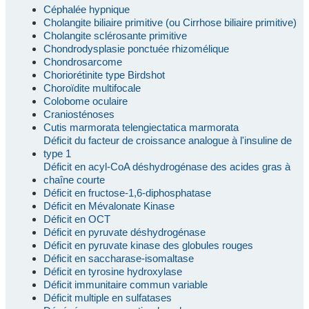
Céphalée hypnique
Cholangite biliaire primitive (ou Cirrhose biliaire primitive)
Cholangite sclérosante primitive
Chondrodysplasie ponctuée rhizomélique
Chondrosarcome
Choriorétinite type Birdshot
Choroïdite multifocale
Colobome oculaire
Craniosténoses
Cutis marmorata telengiectatica marmorata
Déficit du facteur de croissance analogue à l'insuline de
type 1
Déficit en acyl-CoA déshydrogénase des acides gras à
chaîne courte
Déficit en fructose-1,6-diphosphatase
Déficit en Mévalonate Kinase
Déficit en OCT
Déficit en pyruvate déshydrogénase
Déficit en pyruvate kinase des globules rouges
Déficit en saccharase-isomaltase
Déficit en tyrosine hydroxylase
Déficit immunitaire commun variable
Déficit multiple en sulfatases