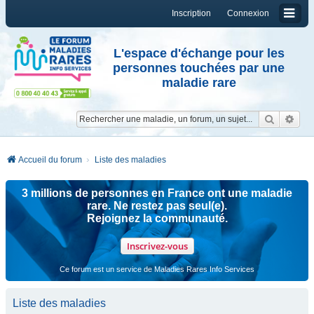
Inscription
Connexion
L'espace d'échange pour les
personnes touchées par une
maladie rare
Reche
Re
Accueil du forum
Liste des maladies
3 millions de personnes en France ont une maladie
rare. Ne restez pas seul(e).
Rejoignez la communauté.
Inscrivez-vous
Ce forum est un service de Maladies Rares Info Services
Liste des maladies