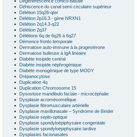
Dégénérescence cortico-basale
Déhiscence du canal semi circulaire supérieur
Délétion 15q26-qter
Délétion 2p16.3 - gène NRXN1
Délétion 2q14.3-q22
Délétion 2q37
Délétions 6q de 6q26 à 6q27
Démence fronto temporale
Dermatose auto-immune à la progestérone
Dermatose bulleuse à IgA linéaire
Diabète insipide central
Diabète insipide néphrogénique
Diabète monogénique de type MODY
Drépanocytose
Duplication 4q
Duplication Chromosome 15
Dysostose mandibulo faciale - microcéphalie
Dysplasie acromésomélique
Dysplasie fibromusculaire artérielle
Dysplasie maxillonasale – Syndrome de Binder
Dysplasie septo-optique
Dysplasie spondyloépiphysaire congenitale
Dysplasie spondyloépiphysaire tardive
Dysplasies facionasales