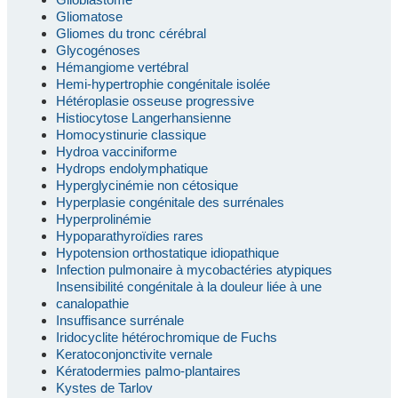
Gliomatose
Gliomes du tronc cérébral
Glycogénoses
Hémangiome vertébral
Hemi-hypertrophie congénitale isolée
Hétéroplasie osseuse progressive
Histiocytose Langerhansienne
Homocystinurie classique
Hydroa vacciniforme
Hydrops endolymphatique
Hyperglycinémie non cétosique
Hyperplasie congénitale des surrénales
Hyperprolinémie
Hypoparathyroïdies rares
Hypotension orthostatique idiopathique
Infection pulmonaire à mycobactéries atypiques
Insensibilité congénitale à la douleur liée à une
canalopathie
Insuffisance surrénale
Iridocyclite hétérochromique de Fuchs
Keratoconjonctivite vernale
Kératodermies palmo-plantaires
Kystes de Tarlov