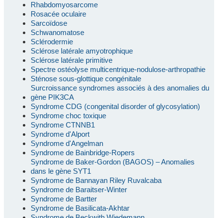
Rhabdomyosarcome
Rosacée oculaire
Sarcoïdose
Schwanomatose
Sclérodermie
Sclérose latérale amyotrophique
Sclérose latérale primitive
Spectre ostéolyse multicentrique-nodulose-arthropathie
Sténose sous-glottique congénitale
Surcroissance syndromes associés à des anomalies du
gène PIK3CA
Syndrome CDG (congenital disorder of glycosylation)
Syndrome choc toxique
Syndrome CTNNB1
Syndrome d'Alport
Syndrome d'Angelman
Syndrome de Bainbridge-Ropers
Syndrome de Baker-Gordon (BAGOS) – Anomalies
dans le gène SYT1
Syndrome de Bannayan Riley Ruvalcaba
Syndrome de Baraitser-Winter
Syndrome de Bartter
Syndrome de Basilicata-Akhtar
Syndrome de Beckwith Wiedemann