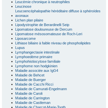
Leucémie chronique à neutrophiles
Leucinose
Leucoencéphalopathie héréditaire diffuse à sphéroïdes
axonaux
Lichen plan pilaire
Lipodystrophie de Berardinelli Seip
Lipomatose douloureuse de Dercum
Lipomatose mésosomateuse de Roch-Leri
Liposarcome
Lithiase biliaire à faible niveau de phospholipides
Lupus
Lymphangectasie intestinale
Lymphoedème primaire
Lymphohistiocytose familiale
Lymphome non hodgkinien
Maladie associée aux IgG4
Maladie de Behcet
Maladie de Buerger
Maladie de Cacchi Ricci
Maladie de Camurati-Engelmann
Maladie de Caroli
Maladie de Carrington
Maladie de Castleman
Maladie de Charcot-Marie-Tooth