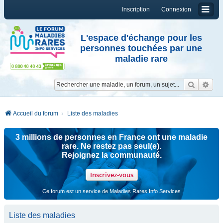
Inscription
Connexion
L'espace d'échange pour les
personnes touchées par une
maladie rare
Reche
Re
Accueil du forum
Liste des maladies
3 millions de personnes en France ont une maladie
rare. Ne restez pas seul(e).
Rejoignez la communauté.
Inscrivez-vous
Ce forum est un service de Maladies Rares Info Services
Liste des maladies