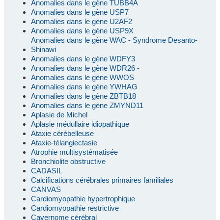
Anomalies dans le gène TUBB4A
Anomalies dans le gène USP7
Anomalies dans le gène U2AF2
Anomalies dans le gène USP9X
Anomalies dans le gène WAC - Syndrome Desanto-
Shinawi
Anomalies dans le gène WDFY3
Anomalies dans le gène WDR26 -
Anomalies dans le gène WWOS
Anomalies dans le gène YWHAG
Anomalies dans le gène ZBTB18
Anomalies dans le gène ZMYND11
Aplasie de Michel
Aplasie médullaire idiopathique
Ataxie cérébelleuse
Ataxie-télangiectasie
Atrophie multisystématisée
Bronchiolite obstructive
CADASIL
Calcifications cérébrales primaires familiales
CANVAS
Cardiomyopathie hypertrophique
Cardiomyopathie restrictive
Cavernome cérébral