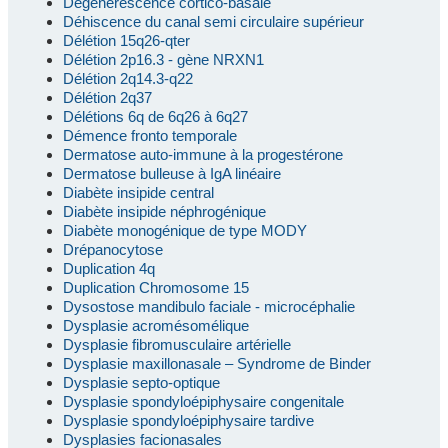
Dégénérescence cortico-basale
Déhiscence du canal semi circulaire supérieur
Délétion 15q26-qter
Délétion 2p16.3 - gène NRXN1
Délétion 2q14.3-q22
Délétion 2q37
Délétions 6q de 6q26 à 6q27
Démence fronto temporale
Dermatose auto-immune à la progestérone
Dermatose bulleuse à IgA linéaire
Diabète insipide central
Diabète insipide néphrogénique
Diabète monogénique de type MODY
Drépanocytose
Duplication 4q
Duplication Chromosome 15
Dysostose mandibulo faciale - microcéphalie
Dysplasie acromésomélique
Dysplasie fibromusculaire artérielle
Dysplasie maxillonasale – Syndrome de Binder
Dysplasie septo-optique
Dysplasie spondyloépiphysaire congenitale
Dysplasie spondyloépiphysaire tardive
Dysplasies facionasales