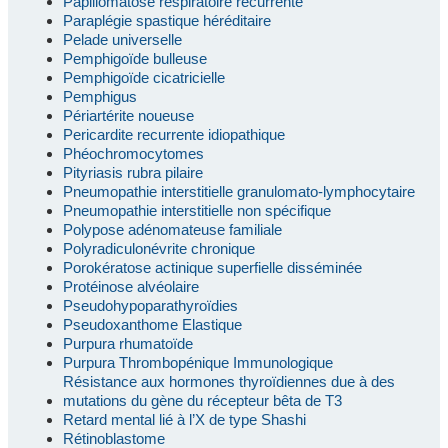
Papillomatose respiratoire récurrente
Paraplégie spastique héréditaire
Pelade universelle
Pemphigoïde bulleuse
Pemphigoïde cicatricielle
Pemphigus
Périartérite noueuse
Pericardite recurrente idiopathique
Phéochromocytomes
Pityriasis rubra pilaire
Pneumopathie interstitielle granulomato-lymphocytaire
Pneumopathie interstitielle non spécifique
Polypose adénomateuse familiale
Polyradiculonévrite chronique
Porokératose actinique superfielle disséminée
Protéinose alvéolaire
Pseudohypoparathyroïdies
Pseudoxanthome Elastique
Purpura rhumatoïde
Purpura Thrombopénique Immunologique
Résistance aux hormones thyroïdiennes due à des
mutations du gène du récepteur bêta de T3
Retard mental lié à l’X de type Shashi
Rétinoblastome