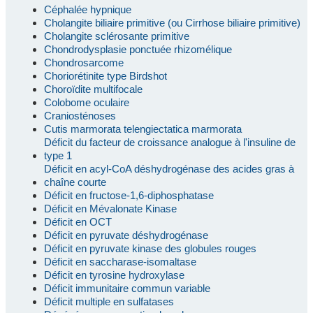
Céphalée hypnique
Cholangite biliaire primitive (ou Cirrhose biliaire primitive)
Cholangite sclérosante primitive
Chondrodysplasie ponctuée rhizomélique
Chondrosarcome
Choriorétinite type Birdshot
Choroïdite multifocale
Colobome oculaire
Craniosténoses
Cutis marmorata telengiectatica marmorata
Déficit du facteur de croissance analogue à l'insuline de
type 1
Déficit en acyl-CoA déshydrogénase des acides gras à
chaîne courte
Déficit en fructose-1,6-diphosphatase
Déficit en Mévalonate Kinase
Déficit en OCT
Déficit en pyruvate déshydrogénase
Déficit en pyruvate kinase des globules rouges
Déficit en saccharase-isomaltase
Déficit en tyrosine hydroxylase
Déficit immunitaire commun variable
Déficit multiple en sulfatases