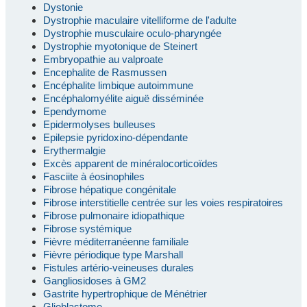
Dystonie
Dystrophie maculaire vitelliforme de l'adulte
Dystrophie musculaire oculo-pharyngée
Dystrophie myotonique de Steinert
Embryopathie au valproate
Encephalite de Rasmussen
Encéphalite limbique autoimmune
Encéphalomyélite aiguë disséminée
Ependymome
Epidermolyses bulleuses
Epilepsie pyridoxino-dépendante
Erythermalgie
Excès apparent de minéralocorticoïdes
Fasciite à éosinophiles
Fibrose hépatique congénitale
Fibrose interstitielle centrée sur les voies respiratoires
Fibrose pulmonaire idiopathique
Fibrose systémique
Fièvre méditerranéenne familiale
Fièvre périodique type Marshall
Fistules artério-veineuses durales
Gangliosidoses à GM2
Gastrite hypertrophique de Ménétrier
Glioblastome