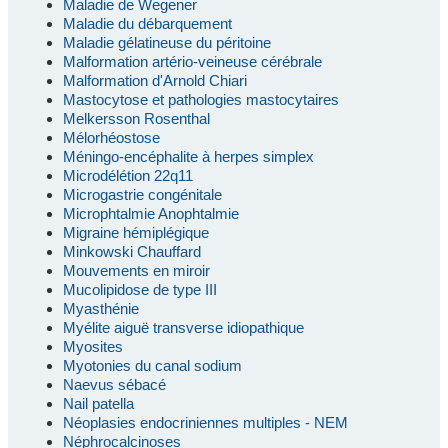
Maladie de Wegener
Maladie du débarquement
Maladie gélatineuse du péritoine
Malformation artério-veineuse cérébrale
Malformation d'Arnold Chiari
Mastocytose et pathologies mastocytaires
Melkersson Rosenthal
Mélorhéostose
Méningo-encéphalite à herpes simplex
Microdélétion 22q11
Microgastrie congénitale
Microphtalmie Anophtalmie
Migraine hémiplégique
Minkowski Chauffard
Mouvements en miroir
Mucolipidose de type III
Myasthénie
Myélite aiguë transverse idiopathique
Myosites
Myotonies du canal sodium
Naevus sébacé
Nail patella
Néoplasies endocriniennes multiples - NEM
Néphrocalcinoses