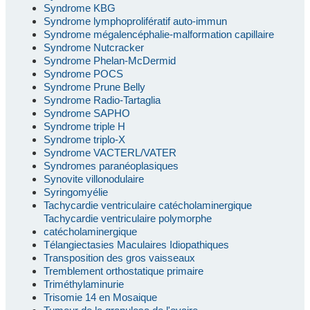
Syndrome KBG
Syndrome lymphoprolifératif auto-immun
Syndrome mégalencéphalie-malformation capillaire
Syndrome Nutcracker
Syndrome Phelan-McDermid
Syndrome POCS
Syndrome Prune Belly
Syndrome Radio-Tartaglia
Syndrome SAPHO
Syndrome triple H
Syndrome triplo-X
Syndrome VACTERL/VATER
Syndromes paranéoplasiques
Synovite villonodulaire
Syringomyélie
Tachycardie ventriculaire catécholaminergique
Tachycardie ventriculaire polymorphe
catécholaminergique
Télangiectasies Maculaires Idiopathiques
Transposition des gros vaisseaux
Tremblement orthostatique primaire
Triméthylaminurie
Trisomie 14 en Mosaique