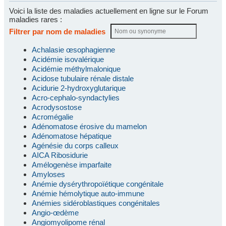
Voici la liste des maladies actuellement en ligne sur le Forum
maladies rares :
Filtrer par nom de maladies
Achalasie œsophagienne
Acidémie isovalérique
Acidémie méthylmalonique
Acidose tubulaire rénale distale
Acidurie 2-hydroxyglutarique
Acro-cephalo-syndactylies
Acrodysostose
Acromégalie
Adénomatose érosive du mamelon
Adénomatose hépatique
Agénésie du corps calleux
AICA Ribosidurie
Amélogenèse imparfaite
Amyloses
Anémie dysérythropoïétique congénitale
Anémie hémolytique auto-immune
Anémies sidéroblastiques congénitales
Angio-œdème
Angiomyolipome rénal