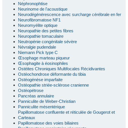
Néphronophtise
Neurinome de l'acoustique
Neurodégénérescence avec surcharge cérébrale en fer
Neurofibromatose NF1
Neuromyélite optique
Neuropathie des petites fibres
Neuropathie tomaculaire
Neutropénie congénitale sévère
Névralgie pudendale
Niemann Pick type C
Œsophage marteau piqueur
Œsophagite à éosinophiles
Ostéites Chroniques Multifocales Récidivantes
Ostéochondrose déformante du tibia
Ostéogénèse imparfaite
Ostéopathie striée-sclérose cranienne
Ostéopétrose
Pancréas annulaire
Panniculite de Weber-Christian
Panniculite mésentérique
Papillomatose confluente et réticulée de Gougerot et
Carteaux
Papillomatose des voies biliaires