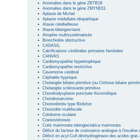
Anomalies dans le gène ZBTB18
Anomalies dans le gène ZMYND11
Aplasie de Michel
Aplasie médullaire idiopathique
Ataxie cérébelleuse
Ataxie-télangiectasie
Atrophie multisystématisée
Bronchiolite obstructive
CADASIL
Calcifications cérébrales primaires familiales
CANVAS
Cardiomyopathie hypertrophique
Cardiomyopathie restrictive
Cavernome cérébral
Céphalée hypnique
Cholangite biliaire primitive (ou Cirrhose biliaire primiti
Cholangite sclérosante primitive
Chondrodysplasie ponctuée rhizomélique
Chondrosarcome
Choriorétinite type Birdshot
Choroïdite multifocale
Colobome oculaire
Craniosténoses
Cutis marmorata telengiectatica marmorata
Déficit du facteur de croissance analogue à l'insuline
Déficit en acyl-CoA déshydrogénase des acides gras 