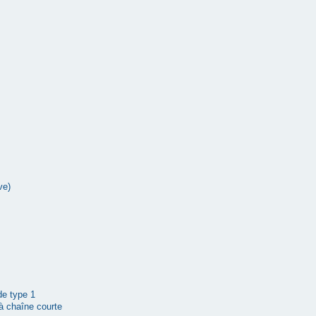
ve)
 de type 1
à chaîne courte