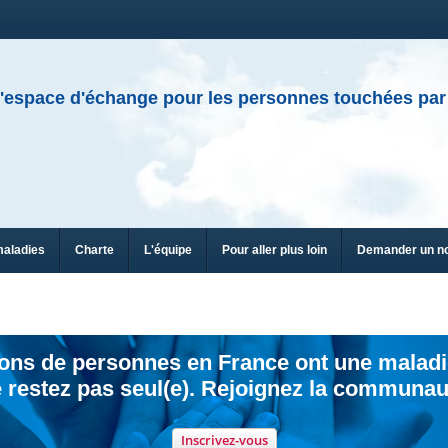
'espace d'échange pour les personnes touchées par
maladies
Charte
L'équipe
Pour aller plus loin
Demander un n
ions de personnes en France ont une maladi
 restez pas seul(e). Rejoignez la communau
Inscrivez-vous