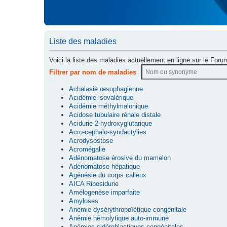
Liste des maladies
Voici la liste des maladies actuellement en ligne sur le Foru
Filtrer par nom de maladies
Achalasie œsophagienne
Acidémie isovalérique
Acidémie méthylmalonique
Acidose tubulaire rénale distale
Acidurie 2-hydroxyglutarique
Acro-cephalo-syndactylies
Acrodysostose
Acromégalie
Adénomatose érosive du mamelon
Adénomatose hépatique
Agénésie du corps calleux
AICA Ribosidurie
Amélogenèse imparfaite
Amyloses
Anémie dysérythropoïétique congénitale
Anémie hémolytique auto-immune
Anémies sidéroblastiques congénitales