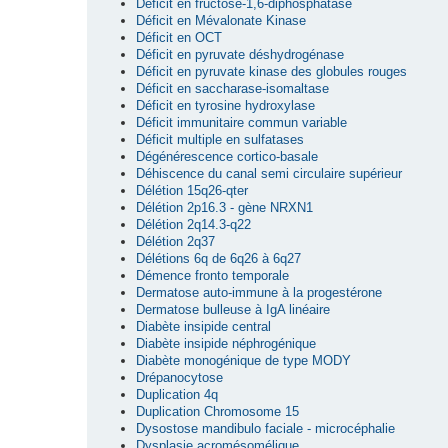
Déficit en fructose-1,6-diphosphatase
Déficit en Mévalonate Kinase
Déficit en OCT
Déficit en pyruvate déshydrogénase
Déficit en pyruvate kinase des globules rouges
Déficit en saccharase-isomaltase
Déficit en tyrosine hydroxylase
Déficit immunitaire commun variable
Déficit multiple en sulfatases
Dégénérescence cortico-basale
Déhiscence du canal semi circulaire supérieur
Délétion 15q26-qter
Délétion 2p16.3 - gène NRXN1
Délétion 2q14.3-q22
Délétion 2q37
Délétions 6q de 6q26 à 6q27
Démence fronto temporale
Dermatose auto-immune à la progestérone
Dermatose bulleuse à IgA linéaire
Diabète insipide central
Diabète insipide néphrogénique
Diabète monogénique de type MODY
Drépanocytose
Duplication 4q
Duplication Chromosome 15
Dysostose mandibulo faciale - microcéphalie
Dysplasie acromésomélique