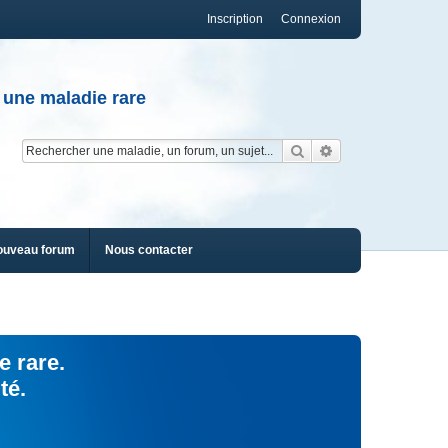
Inscription
Connexion
 une maladie rare
Rechercher
Recherche av
ouveau forum
Nous contacter
e rare.
té.