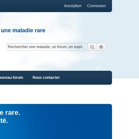
Inscription
Connexion
 une maladie rare
Rechercher
Recherche av
ouveau forum
Nous contacter
e rare.
té.