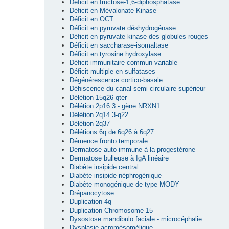
Déficit en fructose-1,6-diphosphatase
Déficit en Mévalonate Kinase
Déficit en OCT
Déficit en pyruvate déshydrogénase
Déficit en pyruvate kinase des globules rouges
Déficit en saccharase-isomaltase
Déficit en tyrosine hydroxylase
Déficit immunitaire commun variable
Déficit multiple en sulfatases
Dégénérescence cortico-basale
Déhiscence du canal semi circulaire supérieur
Délétion 15q26-qter
Délétion 2p16.3 - gène NRXN1
Délétion 2q14.3-q22
Délétion 2q37
Délétions 6q de 6q26 à 6q27
Démence fronto temporale
Dermatose auto-immune à la progestérone
Dermatose bulleuse à IgA linéaire
Diabète insipide central
Diabète insipide néphrogénique
Diabète monogénique de type MODY
Drépanocytose
Duplication 4q
Duplication Chromosome 15
Dysostose mandibulo faciale - microcéphalie
Dysplasie acromésomélique