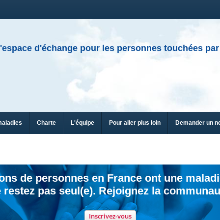
'espace d'échange pour les personnes touchées par
maladies
Charte
L'équipe
Pour aller plus loin
Demander un n
ions de personnes en France ont une maladi
 restez pas seul(e). Rejoignez la communau
Inscrivez-vous