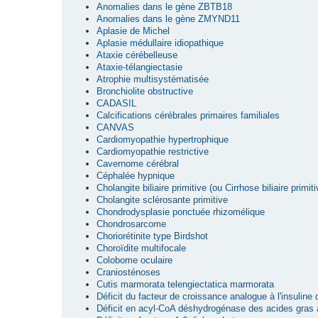
Anomalies dans le gène ZBTB18
Anomalies dans le gène ZMYND11
Aplasie de Michel
Aplasie médullaire idiopathique
Ataxie cérébelleuse
Ataxie-télangiectasie
Atrophie multisystématisée
Bronchiolite obstructive
CADASIL
Calcifications cérébrales primaires familiales
CANVAS
Cardiomyopathie hypertrophique
Cardiomyopathie restrictive
Cavernome cérébral
Céphalée hypnique
Cholangite biliaire primitive (ou Cirrhose biliaire primiti
Cholangite sclérosante primitive
Chondrodysplasie ponctuée rhizomélique
Chondrosarcome
Choriorétinite type Birdshot
Choroïdite multifocale
Colobome oculaire
Craniosténoses
Cutis marmorata telengiectatica marmorata
Déficit du facteur de croissance analogue à l'insuline
Déficit en acyl-CoA déshydrogénase des acides gras 