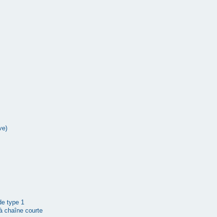
ve)
 de type 1
à chaîne courte