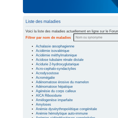
Liste des maladies
Voici la liste des maladies actuellement en ligne sur le Foru
Filtrer par nom de maladies
Achalasie œsophagienne
Acidémie isovalérique
Acidémie méthylmalonique
Acidose tubulaire rénale distale
Acidurie 2-hydroxyglutarique
Acro-cephalo-syndactylies
Acrodysostose
Acromégalie
Adénomatose érosive du mamelon
Adénomatose hépatique
Agénésie du corps calleux
AICA Ribosidurie
Amélogenèse imparfaite
Amyloses
Anémie dysérythropoïétique congénitale
Anémie hémolytique auto-immune
Anémies sidéroblastiques congénitales