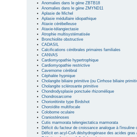
Anomalies dans le gène ZBTB18
Anomalies dans le gène ZMYND11
Aplasie de Michel
Aplasie médullaire idiopathique
Ataxie cérébelleuse
Ataxie-télangiectasie
Atrophie multisystématisée
Bronchiolite obstructive
CADASIL
Calcifications cérébrales primaires familiales
CANVAS
Cardiomyopathie hypertrophique
Cardiomyopathie restrictive
Cavernome cérébral
Céphalée hypnique
Cholangite biliaire primitive (ou Cirrhose biliaire primiti
Cholangite sclérosante primitive
Chondrodysplasie ponctuée rhizomélique
Chondrosarcome
Choriorétinite type Birdshot
Choroïdite multifocale
Colobome oculaire
Craniosténoses
Cutis marmorata telengiectatica marmorata
Déficit du facteur de croissance analogue à l'insuline
Déficit en acyl-CoA déshydrogénase des acides gras 