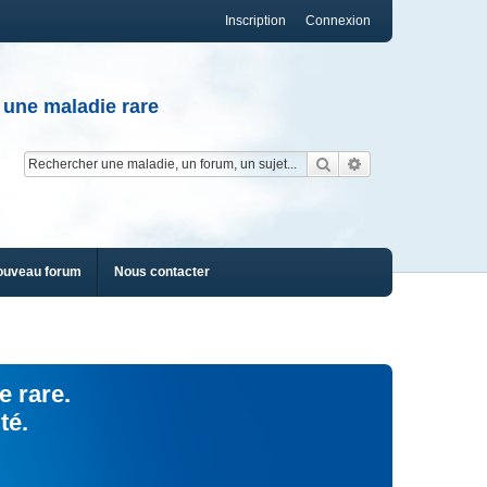
Inscription
Connexion
 une maladie rare
Rechercher
Recherche av
ouveau forum
Nous contacter
e rare.
té.