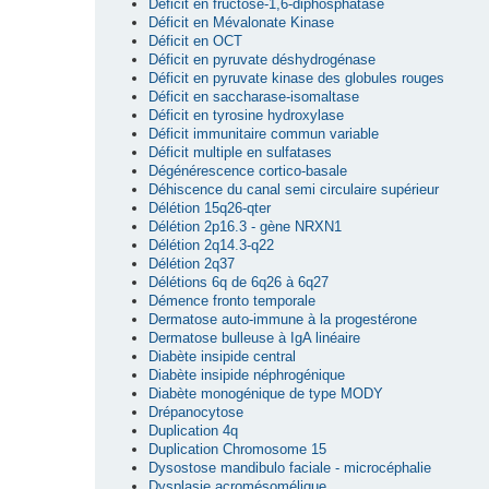
Déficit en fructose-1,6-diphosphatase
Déficit en Mévalonate Kinase
Déficit en OCT
Déficit en pyruvate déshydrogénase
Déficit en pyruvate kinase des globules rouges
Déficit en saccharase-isomaltase
Déficit en tyrosine hydroxylase
Déficit immunitaire commun variable
Déficit multiple en sulfatases
Dégénérescence cortico-basale
Déhiscence du canal semi circulaire supérieur
Délétion 15q26-qter
Délétion 2p16.3 - gène NRXN1
Délétion 2q14.3-q22
Délétion 2q37
Délétions 6q de 6q26 à 6q27
Démence fronto temporale
Dermatose auto-immune à la progestérone
Dermatose bulleuse à IgA linéaire
Diabète insipide central
Diabète insipide néphrogénique
Diabète monogénique de type MODY
Drépanocytose
Duplication 4q
Duplication Chromosome 15
Dysostose mandibulo faciale - microcéphalie
Dysplasie acromésomélique