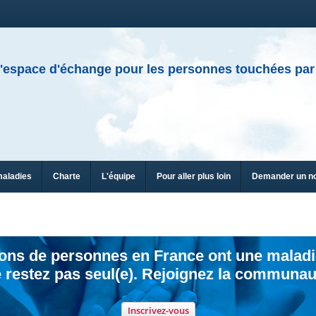
'espace d'échange pour les personnes touchées par
maladies
Charte
L'équipe
Pour aller plus loin
Demander un n
ions de personnes en France ont une maladi
 restez pas seul(e). Rejoignez la communau
Inscrivez-vous