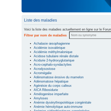
Liste des maladies
Voici la liste des maladies actuellement en ligne sur le Foru
Filtrer par nom de maladies
Achalasie œsophagienne
Acidémie isovalérique
Acidémie méthylmalonique
Acidose tubulaire rénale distale
Acidurie 2-hydroxyglutarique
Acro-cephalo-syndactylies
Acrodysostose
Acromégalie
Adénomatose érosive du mamelon
Adénomatose hépatique
Agénésie du corps calleux
AICA Ribosidurie
Amélogenèse imparfaite
Amyloses
Anémie dysérythropoïétique congénitale
Anémie hémolytique auto-immune
Anémies sidéroblastiques congénitales