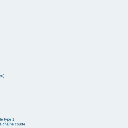
ve)
 de type 1
à chaîne courte