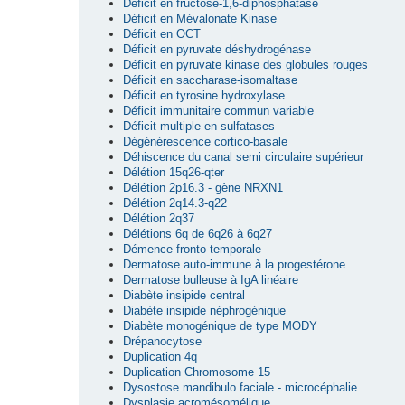
Déficit en fructose-1,6-diphosphatase
Déficit en Mévalonate Kinase
Déficit en OCT
Déficit en pyruvate déshydrogénase
Déficit en pyruvate kinase des globules rouges
Déficit en saccharase-isomaltase
Déficit en tyrosine hydroxylase
Déficit immunitaire commun variable
Déficit multiple en sulfatases
Dégénérescence cortico-basale
Déhiscence du canal semi circulaire supérieur
Délétion 15q26-qter
Délétion 2p16.3 - gène NRXN1
Délétion 2q14.3-q22
Délétion 2q37
Délétions 6q de 6q26 à 6q27
Démence fronto temporale
Dermatose auto-immune à la progestérone
Dermatose bulleuse à IgA linéaire
Diabète insipide central
Diabète insipide néphrogénique
Diabète monogénique de type MODY
Drépanocytose
Duplication 4q
Duplication Chromosome 15
Dysostose mandibulo faciale - microcéphalie
Dysplasie acromésomélique