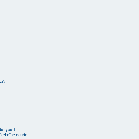
ve)
 de type 1
à chaîne courte