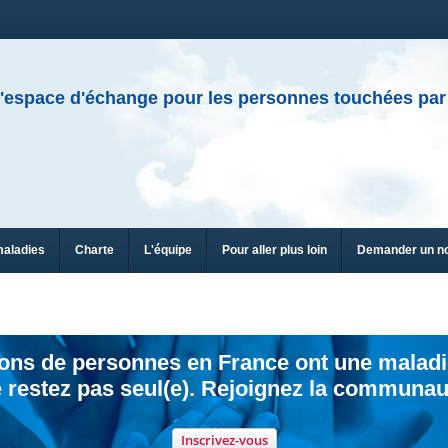
'espace d'échange pour les personnes touchées par
maladies
Charte
L'équipe
Pour aller plus loin
Demander un n
ions de personnes en France ont une maladi
 restez pas seul(e). Rejoignez la communau
Inscrivez-vous