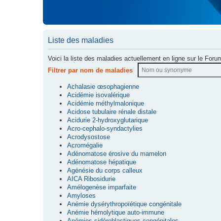
Liste des maladies
Voici la liste des maladies actuellement en ligne sur le Foru
Filtrer par nom de maladies
Achalasie œsophagienne
Acidémie isovalérique
Acidémie méthylmalonique
Acidose tubulaire rénale distale
Acidurie 2-hydroxyglutarique
Acro-cephalo-syndactylies
Acrodysostose
Acromégalie
Adénomatose érosive du mamelon
Adénomatose hépatique
Agénésie du corps calleux
AICA Ribosidurie
Amélogenèse imparfaite
Amyloses
Anémie dysérythropoïétique congénitale
Anémie hémolytique auto-immune
Anémies sidéroblastiques congénitales