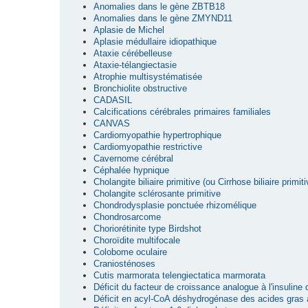
Anomalies dans le gène ZBTB18
Anomalies dans le gène ZMYND11
Aplasie de Michel
Aplasie médullaire idiopathique
Ataxie cérébelleuse
Ataxie-télangiectasie
Atrophie multisystématisée
Bronchiolite obstructive
CADASIL
Calcifications cérébrales primaires familiales
CANVAS
Cardiomyopathie hypertrophique
Cardiomyopathie restrictive
Cavernome cérébral
Céphalée hypnique
Cholangite biliaire primitive (ou Cirrhose biliaire primiti
Cholangite sclérosante primitive
Chondrodysplasie ponctuée rhizomélique
Chondrosarcome
Choriorétinite type Birdshot
Choroïdite multifocale
Colobome oculaire
Craniosténoses
Cutis marmorata telengiectatica marmorata
Déficit du facteur de croissance analogue à l'insuline
Déficit en acyl-CoA déshydrogénase des acides gras 