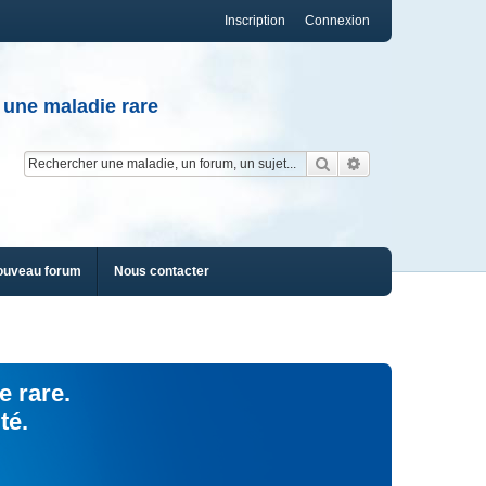
Inscription
Connexion
 une maladie rare
Rechercher
Recherche av
ouveau forum
Nous contacter
e rare.
té.