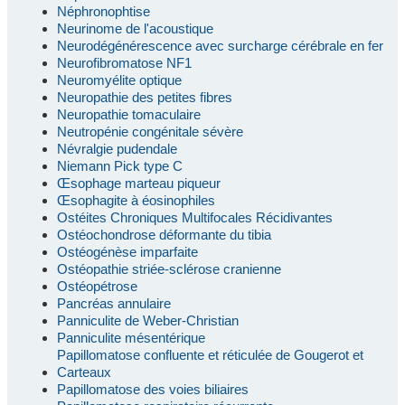
Néphronophtise
Neurinome de l'acoustique
Neurodégénérescence avec surcharge cérébrale en fer
Neurofibromatose NF1
Neuromyélite optique
Neuropathie des petites fibres
Neuropathie tomaculaire
Neutropénie congénitale sévère
Névralgie pudendale
Niemann Pick type C
Œsophage marteau piqueur
Œsophagite à éosinophiles
Ostéites Chroniques Multifocales Récidivantes
Ostéochondrose déformante du tibia
Ostéogénèse imparfaite
Ostéopathie striée-sclérose cranienne
Ostéopétrose
Pancréas annulaire
Panniculite de Weber-Christian
Panniculite mésentérique
Papillomatose confluente et réticulée de Gougerot et
Carteaux
Papillomatose des voies biliaires