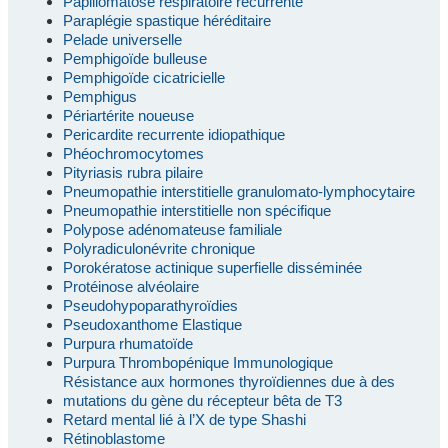
Papillomatose respiratoire récurrente
Paraplégie spastique héréditaire
Pelade universelle
Pemphigoïde bulleuse
Pemphigoïde cicatricielle
Pemphigus
Périartérite noueuse
Pericardite recurrente idiopathique
Phéochromocytomes
Pityriasis rubra pilaire
Pneumopathie interstitielle granulomato-lymphocytaire
Pneumopathie interstitielle non spécifique
Polypose adénomateuse familiale
Polyradiculonévrite chronique
Porokératose actinique superfielle disséminée
Protéinose alvéolaire
Pseudohypoparathyroïdies
Pseudoxanthome Elastique
Purpura rhumatoïde
Purpura Thrombopénique Immunologique
Résistance aux hormones thyroïdiennes due à des
mutations du gène du récepteur bêta de T3
Retard mental lié à l’X de type Shashi
Rétinoblastome