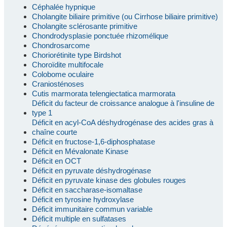
Céphalée hypnique
Cholangite biliaire primitive (ou Cirrhose biliaire primitive)
Cholangite sclérosante primitive
Chondrodysplasie ponctuée rhizomélique
Chondrosarcome
Choriorétinite type Birdshot
Choroïdite multifocale
Colobome oculaire
Craniosténoses
Cutis marmorata telengiectatica marmorata
Déficit du facteur de croissance analogue à l'insuline de
type 1
Déficit en acyl-CoA déshydrogénase des acides gras à
chaîne courte
Déficit en fructose-1,6-diphosphatase
Déficit en Mévalonate Kinase
Déficit en OCT
Déficit en pyruvate déshydrogénase
Déficit en pyruvate kinase des globules rouges
Déficit en saccharase-isomaltase
Déficit en tyrosine hydroxylase
Déficit immunitaire commun variable
Déficit multiple en sulfatases