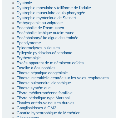
Dystonie
Dystrophie maculaire vitelliforme de l'adulte
Dystrophie musculaire oculo-pharyngée
Dystrophie myotonique de Steinert
Embryopathie au valproate
Encephalite de Rasmussen
Encéphalite limbique autoimmune
Encéphalomyélite aiguë disséminée
Ependymome
Epidermolyses bulleuses
Epilepsie pyridoxino-dépendante
Erythermalgie
Excès apparent de minéralocorticoïdes
Fasciite à éosinophiles
Fibrose hépatique congénitale
Fibrose interstitielle centrée sur les voies respiratoires
Fibrose pulmonaire idiopathique
Fibrose systémique
Fièvre méditerranéenne familiale
Fièvre périodique type Marshall
Fistules artério-veineuses durales
Gangliosidoses à GM2
Gastrite hypertrophique de Ménétrier
Glioblastome