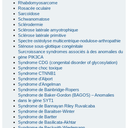
Rhabdomyosarcome
Rosacée oculaire
Sarcoïdose
Schwanomatose
Sclérodermie
Sclérose latérale amyotrophique
Sclérose latérale primitive
Spectre ostéolyse multicentrique-nodulose-arthropathie
Sténose sous-glottique congénitale
Surcroissance syndromes associés à des anomalies du
gène PIK3CA
Syndrome CDG (congenital disorder of glycosylation)
Syndrome choc toxique
Syndrome CTNNB1
Syndrome d'Alport
Syndrome d'Angelman
Syndrome de Bainbridge-Ropers
Syndrome de Baker-Gordon (BAGOS) – Anomalies
dans le gène SYT1
Syndrome de Bannayan Riley Ruvalcaba
Syndrome de Baraitser-Winter
Syndrome de Bartter
Syndrome de Basilicata-Akhtar
Syndrome de Beckwith Wiedemann