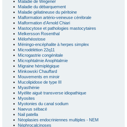
Maladie de Wegener
Maladie du débarquement
Maladie gélatineuse du péritoine
Malformation artério-veineuse cérébrale
Malformation d'Arnold Chiari
Mastocytose et pathologies mastocytaires
Melkersson Rosenthal
Mélorhéostose
Méningo-encéphalite à herpes simplex
Microdélétion 22q11
Microgastrie congénitale
Microphtalmie Anophtalmie
Migraine hémiplégique
Minkowski Chauffard
Mouvements en miroir
Mucolipidose de type III
Myasthénie
Myélite aiguë transverse idiopathique
Myosites
Myotonies du canal sodium
Naevus sébacé
Nail patella
Néoplasies endocriniennes multiples - NEM
Néphrocalcinoses