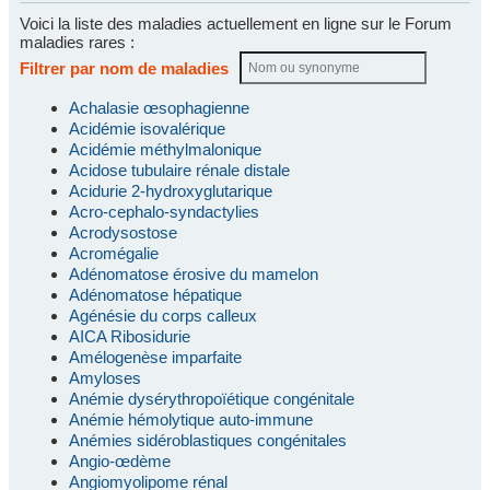
Voici la liste des maladies actuellement en ligne sur le Forum
maladies rares :
Filtrer par nom de maladies
Achalasie œsophagienne
Acidémie isovalérique
Acidémie méthylmalonique
Acidose tubulaire rénale distale
Acidurie 2-hydroxyglutarique
Acro-cephalo-syndactylies
Acrodysostose
Acromégalie
Adénomatose érosive du mamelon
Adénomatose hépatique
Agénésie du corps calleux
AICA Ribosidurie
Amélogenèse imparfaite
Amyloses
Anémie dysérythropoïétique congénitale
Anémie hémolytique auto-immune
Anémies sidéroblastiques congénitales
Angio-œdème
Angiomyolipome rénal