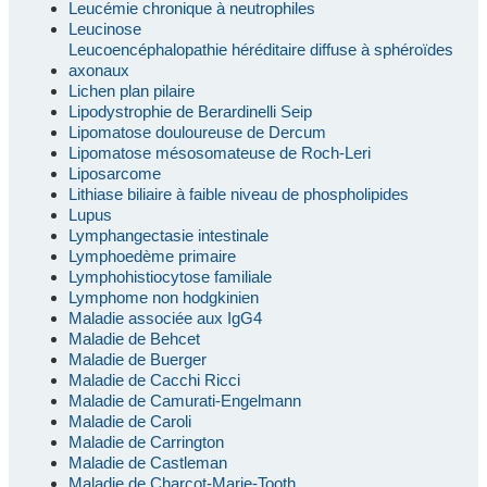
Leucémie chronique à neutrophiles
Leucinose
Leucoencéphalopathie héréditaire diffuse à sphéroïdes
axonaux
Lichen plan pilaire
Lipodystrophie de Berardinelli Seip
Lipomatose douloureuse de Dercum
Lipomatose mésosomateuse de Roch-Leri
Liposarcome
Lithiase biliaire à faible niveau de phospholipides
Lupus
Lymphangectasie intestinale
Lymphoedème primaire
Lymphohistiocytose familiale
Lymphome non hodgkinien
Maladie associée aux IgG4
Maladie de Behcet
Maladie de Buerger
Maladie de Cacchi Ricci
Maladie de Camurati-Engelmann
Maladie de Caroli
Maladie de Carrington
Maladie de Castleman
Maladie de Charcot-Marie-Tooth