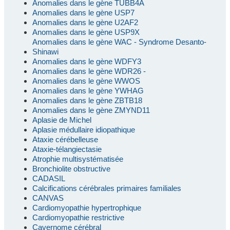
Anomalies dans le gène TUBB4A
Anomalies dans le gène USP7
Anomalies dans le gène U2AF2
Anomalies dans le gène USP9X
Anomalies dans le gène WAC - Syndrome Desanto-
Shinawi
Anomalies dans le gène WDFY3
Anomalies dans le gène WDR26 -
Anomalies dans le gène WWOS
Anomalies dans le gène YWHAG
Anomalies dans le gène ZBTB18
Anomalies dans le gène ZMYND11
Aplasie de Michel
Aplasie médullaire idiopathique
Ataxie cérébelleuse
Ataxie-télangiectasie
Atrophie multisystématisée
Bronchiolite obstructive
CADASIL
Calcifications cérébrales primaires familiales
CANVAS
Cardiomyopathie hypertrophique
Cardiomyopathie restrictive
Cavernome cérébral