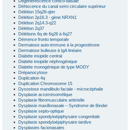
Dégénérescence cortico-basale
Déhiscence du canal semi circulaire supérieur
Délétion 15q26-qter
Délétion 2p16.3 - gène NRXN1
Délétion 2q14.3-q22
Délétion 2q37
Délétions 6q de 6q26 à 6q27
Démence fronto temporale
Dermatose auto-immune à la progestérone
Dermatose bulleuse à IgA linéaire
Diabète insipide central
Diabète insipide néphrogénique
Diabète monogénique de type MODY
Drépanocytose
Duplication 4q
Duplication Chromosome 15
Dysostose mandibulo faciale - microcéphalie
Dysplasie acromésomélique
Dysplasie fibromusculaire artérielle
Dysplasie maxillonasale – Syndrome de Binder
Dysplasie septo-optique
Dysplasie spondyloépiphysaire congenitale
Dysplasie spondyloépiphysaire tardive
Dysplasies facionasales