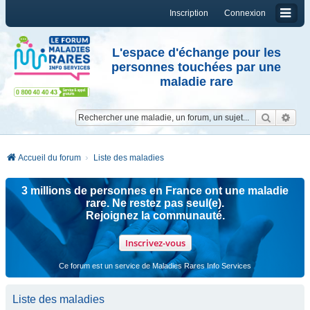
Inscription
Connexion
L'espace d'échange pour les
personnes touchées par une
maladie rare
Reche
Re
Accueil du forum
Liste des maladies
3 millions de personnes en France ont une maladie
rare. Ne restez pas seul(e).
Rejoignez la communauté.
Inscrivez-vous
Ce forum est un service de Maladies Rares Info Services
Liste des maladies