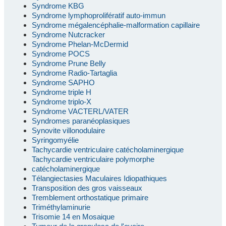
Syndrome KBG
Syndrome lymphoprolifératif auto-immun
Syndrome mégalencéphalie-malformation capillaire
Syndrome Nutcracker
Syndrome Phelan-McDermid
Syndrome POCS
Syndrome Prune Belly
Syndrome Radio-Tartaglia
Syndrome SAPHO
Syndrome triple H
Syndrome triplo-X
Syndrome VACTERL/VATER
Syndromes paranéoplasiques
Synovite villonodulaire
Syringomyélie
Tachycardie ventriculaire catécholaminergique
Tachycardie ventriculaire polymorphe
catécholaminergique
Télangiectasies Maculaires Idiopathiques
Transposition des gros vaisseaux
Tremblement orthostatique primaire
Triméthylaminurie
Trisomie 14 en Mosaique