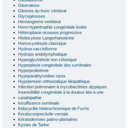
Gliomatose
Gliomes du tronc cérébral
Glycogénoses
Hémangiome vertébral
Hemi-hypertrophie congénitale isolée
Hétéroplasie osseuse progressive
Histiocytose Langerhansienne
Homocystinurie classique
Hydroa vacciniforme
Hydrops endolymphatique
Hyperglycinémie non cétosique
Hyperplasie congénitale des surrénales
Hyperprolinémie
Hypoparathyroïdies rares
Hypotension orthostatique idiopathique
Infection pulmonaire à mycobactéries atypiques
Insensibilité congénitale à la douleur liée à une
canalopathie
Insuffisance surrénale
Iridocyclite hétérochromique de Fuchs
Keratoconjonctivite vernale
Kératodermies palmo-plantaires
Kystes de Tarlov