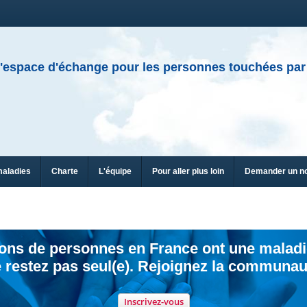
'espace d'échange pour les personnes touchées par
maladies
Charte
L'équipe
Pour aller plus loin
Demander un n
ions de personnes en France ont une maladi
 restez pas seul(e). Rejoignez la communau
Inscrivez-vous