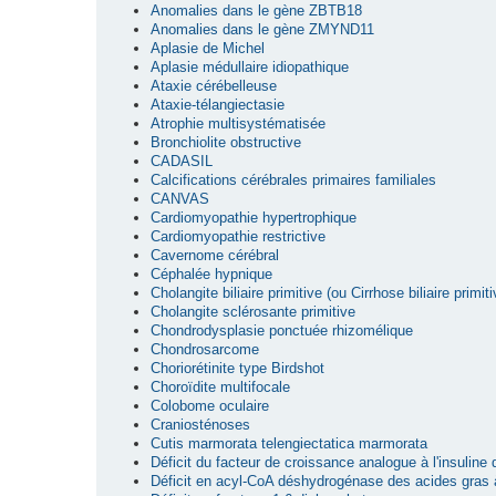
Anomalies dans le gène ZBTB18
Anomalies dans le gène ZMYND11
Aplasie de Michel
Aplasie médullaire idiopathique
Ataxie cérébelleuse
Ataxie-télangiectasie
Atrophie multisystématisée
Bronchiolite obstructive
CADASIL
Calcifications cérébrales primaires familiales
CANVAS
Cardiomyopathie hypertrophique
Cardiomyopathie restrictive
Cavernome cérébral
Céphalée hypnique
Cholangite biliaire primitive (ou Cirrhose biliaire primiti
Cholangite sclérosante primitive
Chondrodysplasie ponctuée rhizomélique
Chondrosarcome
Choriorétinite type Birdshot
Choroïdite multifocale
Colobome oculaire
Craniosténoses
Cutis marmorata telengiectatica marmorata
Déficit du facteur de croissance analogue à l'insuline
Déficit en acyl-CoA déshydrogénase des acides gras 