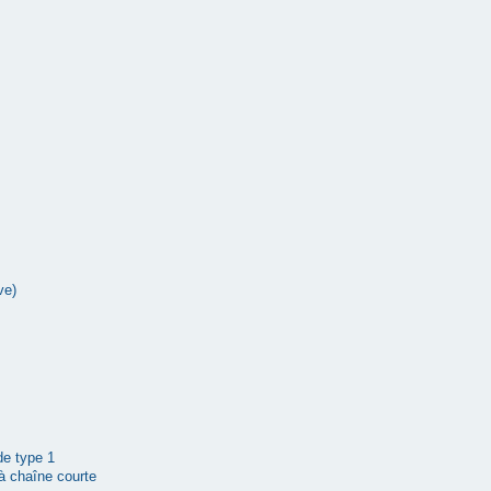
ve)
 de type 1
à chaîne courte