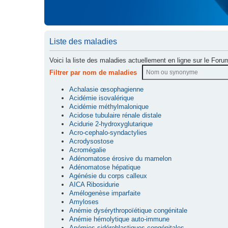
Liste des maladies
Voici la liste des maladies actuellement en ligne sur le Foru
Filtrer par nom de maladies
Achalasie œsophagienne
Acidémie isovalérique
Acidémie méthylmalonique
Acidose tubulaire rénale distale
Acidurie 2-hydroxyglutarique
Acro-cephalo-syndactylies
Acrodysostose
Acromégalie
Adénomatose érosive du mamelon
Adénomatose hépatique
Agénésie du corps calleux
AICA Ribosidurie
Amélogenèse imparfaite
Amyloses
Anémie dysérythropoïétique congénitale
Anémie hémolytique auto-immune
Anémies sidéroblastiques congénitales