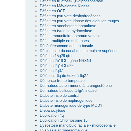
Déficit en fructose-1,6-diphosphatase
Déficit en Mévalonate Kinase
Déficit en OCT
Déficit en pyruvate déshydrogénase
Déficit en pyruvate kinase des globules rouges
Déficit en saccharase-isomaltase
Déficit en tyrosine hydroxylase
Déficit immunitaire commun variable
Déficit multiple en sulfatases
Dégénérescence cortico-basale
Déhiscence du canal semi circulaire supérieur
Délétion 15q26-qter
Délétion 2p16.3 - gène NRXN1
Délétion 2q14.3-q22
Délétion 2q37
Délétions 6q de 6q26 à 6q27
Démence fronto temporale
Dermatose auto-immune à la progestérone
Dermatose bulleuse à IgA linéaire
Diabète insipide central
Diabète insipide néphrogénique
Diabète monogénique de type MODY
Drépanocytose
Duplication 4q
Duplication Chromosome 15
Dysostose mandibulo faciale - microcéphalie
Dysplasie acromésomélique