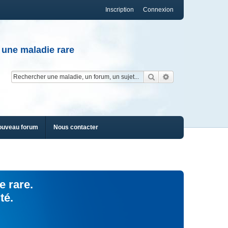
Inscription
Connexion
 une maladie rare
Rechercher
Recherche av
ouveau forum
Nous contacter
e rare.
té.