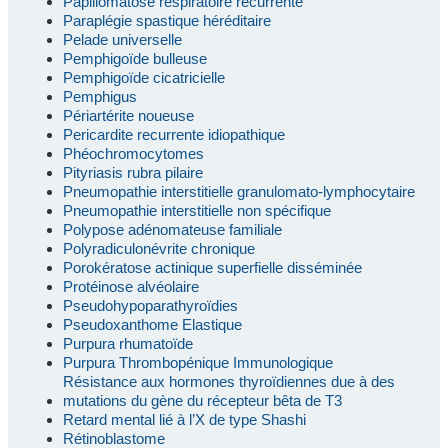
Papillomatose respiratoire récurrente
Paraplégie spastique héréditaire
Pelade universelle
Pemphigoïde bulleuse
Pemphigoïde cicatricielle
Pemphigus
Périartérite noueuse
Pericardite recurrente idiopathique
Phéochromocytomes
Pityriasis rubra pilaire
Pneumopathie interstitielle granulomato-lymphocytaire
Pneumopathie interstitielle non spécifique
Polypose adénomateuse familiale
Polyradiculonévrite chronique
Porokératose actinique superfielle disséminée
Protéinose alvéolaire
Pseudohypoparathyroïdies
Pseudoxanthome Elastique
Purpura rhumatoïde
Purpura Thrombopénique Immunologique
Résistance aux hormones thyroïdiennes due à des
mutations du gène du récepteur bêta de T3
Retard mental lié à l’X de type Shashi
Rétinoblastome