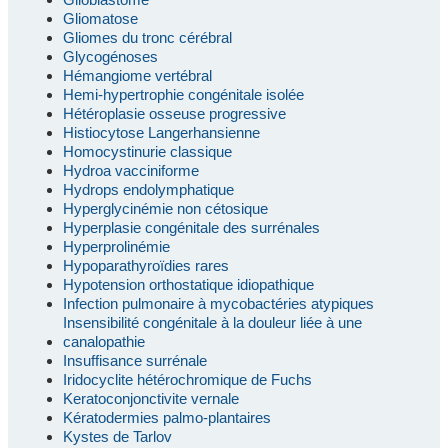
Gliomatose
Gliomes du tronc cérébral
Glycogénoses
Hémangiome vertébral
Hemi-hypertrophie congénitale isolée
Hétéroplasie osseuse progressive
Histiocytose Langerhansienne
Homocystinurie classique
Hydroa vacciniforme
Hydrops endolymphatique
Hyperglycinémie non cétosique
Hyperplasie congénitale des surrénales
Hyperprolinémie
Hypoparathyroïdies rares
Hypotension orthostatique idiopathique
Infection pulmonaire à mycobactéries atypiques
Insensibilité congénitale à la douleur liée à une
canalopathie
Insuffisance surrénale
Iridocyclite hétérochromique de Fuchs
Keratoconjonctivite vernale
Kératodermies palmo-plantaires
Kystes de Tarlov