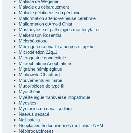
Maladie de Wegener
Maladie du débarquement
Maladie gélatineuse du péritoine
Malformation artério-veineuse cérébrale
Malformation d'Arnold Chiari
Mastocytose et pathologies mastocytaires
Melkersson Rosenthal
Mélorhéostose
Méningo-encéphalite à herpes simplex
Microdélétion 22q11
Microgastrie congénitale
Microphtalmie Anophtalmie
Migraine hémiplégique
Minkowski Chauffard
Mouvements en miroir
Mucolipidose de type III
Myasthénie
Myélite aiguë transverse idiopathique
Myosites
Myotonies du canal sodium
Naevus sébacé
Nail patella
Néoplasies endocriniennes multiples - NEM
Néphrocalcinoses