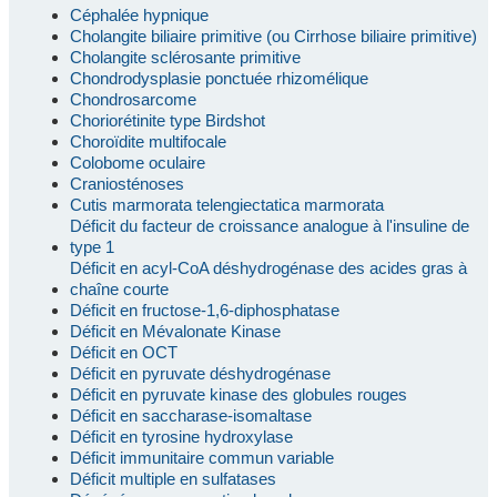
Céphalée hypnique
Cholangite biliaire primitive (ou Cirrhose biliaire primitive)
Cholangite sclérosante primitive
Chondrodysplasie ponctuée rhizomélique
Chondrosarcome
Choriorétinite type Birdshot
Choroïdite multifocale
Colobome oculaire
Craniosténoses
Cutis marmorata telengiectatica marmorata
Déficit du facteur de croissance analogue à l'insuline de
type 1
Déficit en acyl-CoA déshydrogénase des acides gras à
chaîne courte
Déficit en fructose-1,6-diphosphatase
Déficit en Mévalonate Kinase
Déficit en OCT
Déficit en pyruvate déshydrogénase
Déficit en pyruvate kinase des globules rouges
Déficit en saccharase-isomaltase
Déficit en tyrosine hydroxylase
Déficit immunitaire commun variable
Déficit multiple en sulfatases