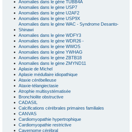
Anomalies dans le gène TUBB4A
Anomalies dans le gène USP7
Anomalies dans le gène U2AF2
Anomalies dans le gène USP9X
Anomalies dans le gène WAC - Syndrome Desanto-
Shinawi
Anomalies dans le gène WDFY3
Anomalies dans le gène WDR26 -
Anomalies dans le gène WWOS
Anomalies dans le gène YWHAG
Anomalies dans le gène ZBTB18
Anomalies dans le gène ZMYND11
Aplasie de Michel
Aplasie médullaire idiopathique
Ataxie cérébelleuse
Ataxie-télangiectasie
Atrophie multisystématisée
Bronchiolite obstructive
CADASIL
Calcifications cérébrales primaires familiales
CANVAS
Cardiomyopathie hypertrophique
Cardiomyopathie restrictive
Cavernome cérébral