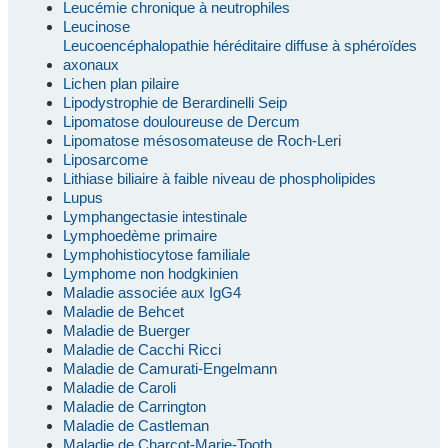
Leucémie chronique à neutrophiles
Leucinose
Leucoencéphalopathie héréditaire diffuse à sphéroïdes
axonaux
Lichen plan pilaire
Lipodystrophie de Berardinelli Seip
Lipomatose douloureuse de Dercum
Lipomatose mésosomateuse de Roch-Leri
Liposarcome
Lithiase biliaire à faible niveau de phospholipides
Lupus
Lymphangectasie intestinale
Lymphoedème primaire
Lymphohistiocytose familiale
Lymphome non hodgkinien
Maladie associée aux IgG4
Maladie de Behcet
Maladie de Buerger
Maladie de Cacchi Ricci
Maladie de Camurati-Engelmann
Maladie de Caroli
Maladie de Carrington
Maladie de Castleman
Maladie de Charcot-Marie-Tooth