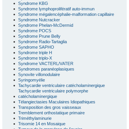
Syndrome KBG
Syndrome lymphoprolifératif auto-immun
Syndrome mégalencéphalie-malformation capillaire
Syndrome Nutcracker
Syndrome Phelan-McDermid
Syndrome POCS
Syndrome Prune Belly
Syndrome Radio-Tartaglia
Syndrome SAPHO
Syndrome triple H
Syndrome triplo-X
Syndrome VACTERL/VATER
Syndromes paranéoplasiques
Synovite villonodulaire
Syringomyélie
Tachycardie ventriculaire catécholaminergique
Tachycardie ventriculaire polymorphe
catécholaminergique
Télangiectasies Maculaires Idiopathiques
Transposition des gros vaisseaux
Tremblement orthostatique primaire
Triméthylaminurie
Trisomie 14 en Mosaique