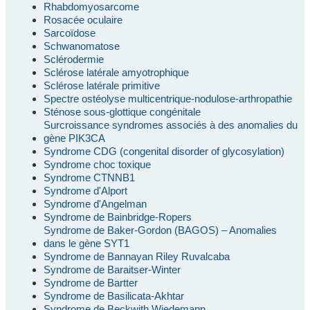
Rhabdomyosarcome
Rosacée oculaire
Sarcoïdose
Schwanomatose
Sclérodermie
Sclérose latérale amyotrophique
Sclérose latérale primitive
Spectre ostéolyse multicentrique-nodulose-arthropathie
Sténose sous-glottique congénitale
Surcroissance syndromes associés à des anomalies du
gène PIK3CA
Syndrome CDG (congenital disorder of glycosylation)
Syndrome choc toxique
Syndrome CTNNB1
Syndrome d'Alport
Syndrome d'Angelman
Syndrome de Bainbridge-Ropers
Syndrome de Baker-Gordon (BAGOS) – Anomalies
dans le gène SYT1
Syndrome de Bannayan Riley Ruvalcaba
Syndrome de Baraitser-Winter
Syndrome de Bartter
Syndrome de Basilicata-Akhtar
Syndrome de Beckwith Wiedemann