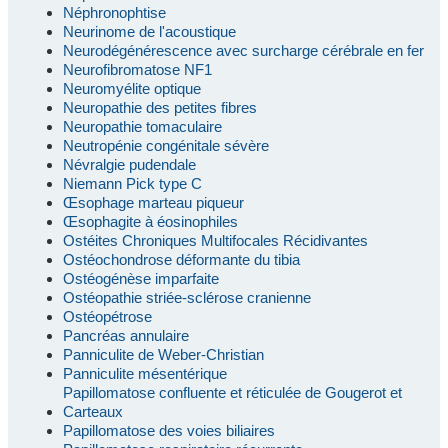
Néphronophtise
Neurinome de l'acoustique
Neurodégénérescence avec surcharge cérébrale en fer
Neurofibromatose NF1
Neuromyélite optique
Neuropathie des petites fibres
Neuropathie tomaculaire
Neutropénie congénitale sévère
Névralgie pudendale
Niemann Pick type C
Œsophage marteau piqueur
Œsophagite à éosinophiles
Ostéites Chroniques Multifocales Récidivantes
Ostéochondrose déformante du tibia
Ostéogénèse imparfaite
Ostéopathie striée-sclérose cranienne
Ostéopétrose
Pancréas annulaire
Panniculite de Weber-Christian
Panniculite mésentérique
Papillomatose confluente et réticulée de Gougerot et
Carteaux
Papillomatose des voies biliaires