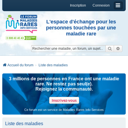
Inscription
Connexion
L'espace d'échange pour les
personnes touchées par une
maladie rare
Reche
Re
Accueil du forum
Liste des maladies
3 millions de personnes en France ont une maladie
rare. Ne restez pas seul(e).
Rejoignez la communauté.
Inscrivez-vous
Ce forum est un service de Maladies Rares Info Services
Liste des maladies