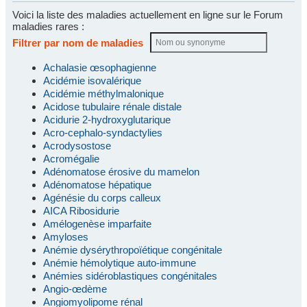
Voici la liste des maladies actuellement en ligne sur le Forum
maladies rares :
Filtrer par nom de maladies
Achalasie œsophagienne
Acidémie isovalérique
Acidémie méthylmalonique
Acidose tubulaire rénale distale
Acidurie 2-hydroxyglutarique
Acro-cephalo-syndactylies
Acrodysostose
Acromégalie
Adénomatose érosive du mamelon
Adénomatose hépatique
Agénésie du corps calleux
AICA Ribosidurie
Amélogenèse imparfaite
Amyloses
Anémie dysérythropoïétique congénitale
Anémie hémolytique auto-immune
Anémies sidéroblastiques congénitales
Angio-œdème
Angiomyolipome rénal