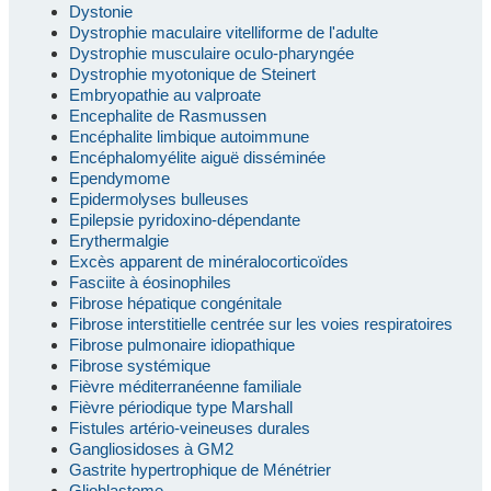
Dystonie
Dystrophie maculaire vitelliforme de l'adulte
Dystrophie musculaire oculo-pharyngée
Dystrophie myotonique de Steinert
Embryopathie au valproate
Encephalite de Rasmussen
Encéphalite limbique autoimmune
Encéphalomyélite aiguë disséminée
Ependymome
Epidermolyses bulleuses
Epilepsie pyridoxino-dépendante
Erythermalgie
Excès apparent de minéralocorticoïdes
Fasciite à éosinophiles
Fibrose hépatique congénitale
Fibrose interstitielle centrée sur les voies respiratoires
Fibrose pulmonaire idiopathique
Fibrose systémique
Fièvre méditerranéenne familiale
Fièvre périodique type Marshall
Fistules artério-veineuses durales
Gangliosidoses à GM2
Gastrite hypertrophique de Ménétrier
Glioblastome