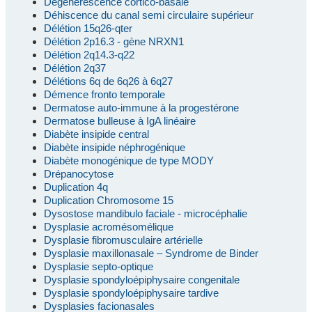
Dégénérescence cortico-basale
Déhiscence du canal semi circulaire supérieur
Délétion 15q26-qter
Délétion 2p16.3 - gène NRXN1
Délétion 2q14.3-q22
Délétion 2q37
Délétions 6q de 6q26 à 6q27
Démence fronto temporale
Dermatose auto-immune à la progestérone
Dermatose bulleuse à IgA linéaire
Diabète insipide central
Diabète insipide néphrogénique
Diabète monogénique de type MODY
Drépanocytose
Duplication 4q
Duplication Chromosome 15
Dysostose mandibulo faciale - microcéphalie
Dysplasie acromésomélique
Dysplasie fibromusculaire artérielle
Dysplasie maxillonasale – Syndrome de Binder
Dysplasie septo-optique
Dysplasie spondyloépiphysaire congenitale
Dysplasie spondyloépiphysaire tardive
Dysplasies facionasales