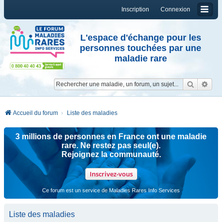
Inscription
Connexion
L'espace d'échange pour les
personnes touchées par une
maladie rare
Reche
Re
Accueil du forum
Liste des maladies
3 millions de personnes en France ont une maladie
rare. Ne restez pas seul(e).
Rejoignez la communauté.
Inscrivez-vous
Ce forum est un service de Maladies Rares Info Services
Liste des maladies