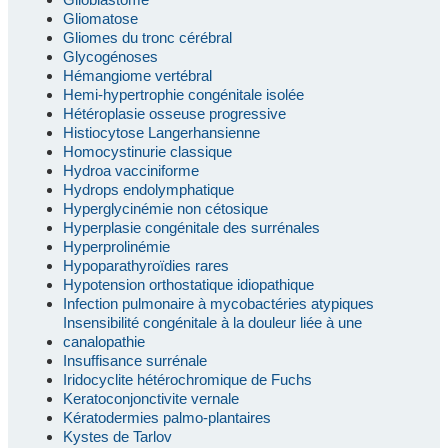
Gliomatose
Gliomes du tronc cérébral
Glycogénoses
Hémangiome vertébral
Hemi-hypertrophie congénitale isolée
Hétéroplasie osseuse progressive
Histiocytose Langerhansienne
Homocystinurie classique
Hydroa vacciniforme
Hydrops endolymphatique
Hyperglycinémie non cétosique
Hyperplasie congénitale des surrénales
Hyperprolinémie
Hypoparathyroïdies rares
Hypotension orthostatique idiopathique
Infection pulmonaire à mycobactéries atypiques
Insensibilité congénitale à la douleur liée à une
canalopathie
Insuffisance surrénale
Iridocyclite hétérochromique de Fuchs
Keratoconjonctivite vernale
Kératodermies palmo-plantaires
Kystes de Tarlov