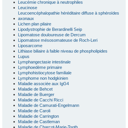
Leucémie chronique à neutrophiles
Leucinose
Leucoencéphalopathie héréditaire diffuse à sphéroïdes
axonaux
Lichen plan pilaire
Lipodystrophie de Berardinelli Seip
Lipomatose douloureuse de Dercum
Lipomatose mésosomateuse de Roch-Leri
Liposarcome
Lithiase biliaire à faible niveau de phospholipides
Lupus
Lymphangectasie intestinale
Lymphoedème primaire
Lymphohistiocytose familiale
Lymphome non hodgkinien
Maladie associée aux IgG4
Maladie de Behcet
Maladie de Buerger
Maladie de Cacchi Ricci
Maladie de Camurati-Engelmann
Maladie de Caroli
Maladie de Carrington
Maladie de Castleman
Maladie de Charcot-Marie-Tooth