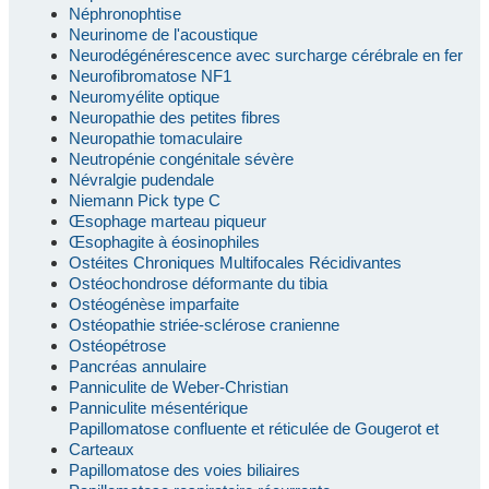
Néphronophtise
Neurinome de l'acoustique
Neurodégénérescence avec surcharge cérébrale en fer
Neurofibromatose NF1
Neuromyélite optique
Neuropathie des petites fibres
Neuropathie tomaculaire
Neutropénie congénitale sévère
Névralgie pudendale
Niemann Pick type C
Œsophage marteau piqueur
Œsophagite à éosinophiles
Ostéites Chroniques Multifocales Récidivantes
Ostéochondrose déformante du tibia
Ostéogénèse imparfaite
Ostéopathie striée-sclérose cranienne
Ostéopétrose
Pancréas annulaire
Panniculite de Weber-Christian
Panniculite mésentérique
Papillomatose confluente et réticulée de Gougerot et
Carteaux
Papillomatose des voies biliaires