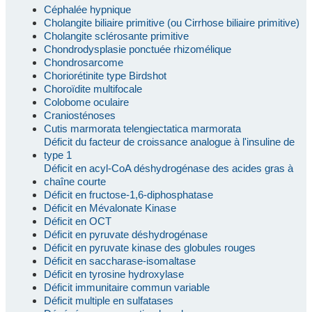
Céphalée hypnique
Cholangite biliaire primitive (ou Cirrhose biliaire primitive)
Cholangite sclérosante primitive
Chondrodysplasie ponctuée rhizomélique
Chondrosarcome
Choriorétinite type Birdshot
Choroïdite multifocale
Colobome oculaire
Craniosténoses
Cutis marmorata telengiectatica marmorata
Déficit du facteur de croissance analogue à l'insuline de
type 1
Déficit en acyl-CoA déshydrogénase des acides gras à
chaîne courte
Déficit en fructose-1,6-diphosphatase
Déficit en Mévalonate Kinase
Déficit en OCT
Déficit en pyruvate déshydrogénase
Déficit en pyruvate kinase des globules rouges
Déficit en saccharase-isomaltase
Déficit en tyrosine hydroxylase
Déficit immunitaire commun variable
Déficit multiple en sulfatases