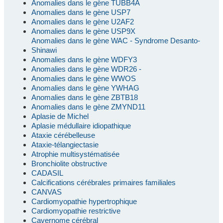
Anomalies dans le gène TUBB4A
Anomalies dans le gène USP7
Anomalies dans le gène U2AF2
Anomalies dans le gène USP9X
Anomalies dans le gène WAC - Syndrome Desanto-
Shinawi
Anomalies dans le gène WDFY3
Anomalies dans le gène WDR26 -
Anomalies dans le gène WWOS
Anomalies dans le gène YWHAG
Anomalies dans le gène ZBTB18
Anomalies dans le gène ZMYND11
Aplasie de Michel
Aplasie médullaire idiopathique
Ataxie cérébelleuse
Ataxie-télangiectasie
Atrophie multisystématisée
Bronchiolite obstructive
CADASIL
Calcifications cérébrales primaires familiales
CANVAS
Cardiomyopathie hypertrophique
Cardiomyopathie restrictive
Cavernome cérébral