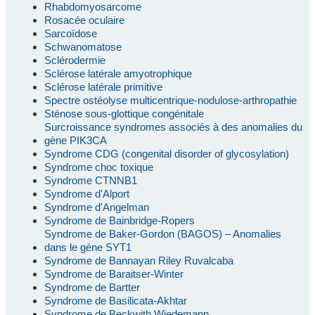
Rhabdomyosarcome
Rosacée oculaire
Sarcoïdose
Schwanomatose
Sclérodermie
Sclérose latérale amyotrophique
Sclérose latérale primitive
Spectre ostéolyse multicentrique-nodulose-arthropathie
Sténose sous-glottique congénitale
Surcroissance syndromes associés à des anomalies du
gène PIK3CA
Syndrome CDG (congenital disorder of glycosylation)
Syndrome choc toxique
Syndrome CTNNB1
Syndrome d'Alport
Syndrome d'Angelman
Syndrome de Bainbridge-Ropers
Syndrome de Baker-Gordon (BAGOS) – Anomalies
dans le gène SYT1
Syndrome de Bannayan Riley Ruvalcaba
Syndrome de Baraitser-Winter
Syndrome de Bartter
Syndrome de Basilicata-Akhtar
Syndrome de Beckwith Wiedemann