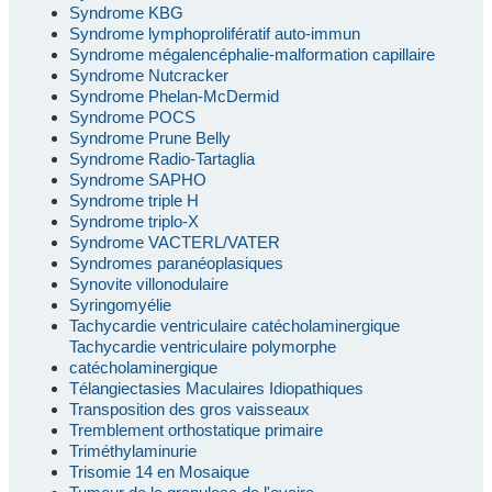
Syndrome KBG
Syndrome lymphoprolifératif auto-immun
Syndrome mégalencéphalie-malformation capillaire
Syndrome Nutcracker
Syndrome Phelan-McDermid
Syndrome POCS
Syndrome Prune Belly
Syndrome Radio-Tartaglia
Syndrome SAPHO
Syndrome triple H
Syndrome triplo-X
Syndrome VACTERL/VATER
Syndromes paranéoplasiques
Synovite villonodulaire
Syringomyélie
Tachycardie ventriculaire catécholaminergique
Tachycardie ventriculaire polymorphe
catécholaminergique
Télangiectasies Maculaires Idiopathiques
Transposition des gros vaisseaux
Tremblement orthostatique primaire
Triméthylaminurie
Trisomie 14 en Mosaique