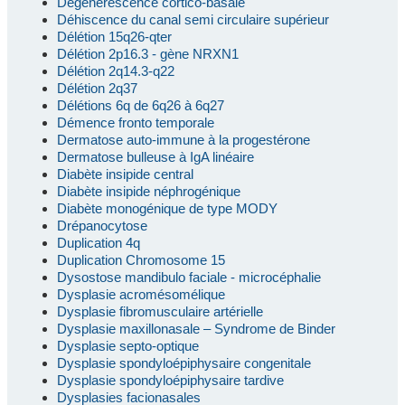
Dégénérescence cortico-basale
Déhiscence du canal semi circulaire supérieur
Délétion 15q26-qter
Délétion 2p16.3 - gène NRXN1
Délétion 2q14.3-q22
Délétion 2q37
Délétions 6q de 6q26 à 6q27
Démence fronto temporale
Dermatose auto-immune à la progestérone
Dermatose bulleuse à IgA linéaire
Diabète insipide central
Diabète insipide néphrogénique
Diabète monogénique de type MODY
Drépanocytose
Duplication 4q
Duplication Chromosome 15
Dysostose mandibulo faciale - microcéphalie
Dysplasie acromésomélique
Dysplasie fibromusculaire artérielle
Dysplasie maxillonasale – Syndrome de Binder
Dysplasie septo-optique
Dysplasie spondyloépiphysaire congenitale
Dysplasie spondyloépiphysaire tardive
Dysplasies facionasales