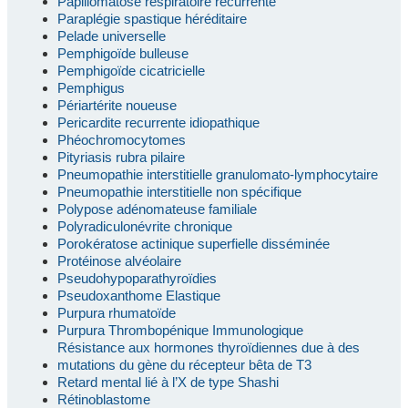
Papillomatose respiratoire récurrente
Paraplégie spastique héréditaire
Pelade universelle
Pemphigoïde bulleuse
Pemphigoïde cicatricielle
Pemphigus
Périartérite noueuse
Pericardite recurrente idiopathique
Phéochromocytomes
Pityriasis rubra pilaire
Pneumopathie interstitielle granulomato-lymphocytaire
Pneumopathie interstitielle non spécifique
Polypose adénomateuse familiale
Polyradiculonévrite chronique
Porokératose actinique superfielle disséminée
Protéinose alvéolaire
Pseudohypoparathyroïdies
Pseudoxanthome Elastique
Purpura rhumatoïde
Purpura Thrombopénique Immunologique
Résistance aux hormones thyroïdiennes due à des
mutations du gène du récepteur bêta de T3
Retard mental lié à l’X de type Shashi
Rétinoblastome