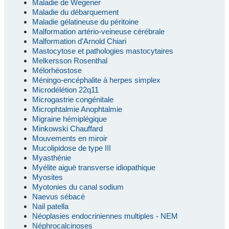
Maladie de Wegener
Maladie du débarquement
Maladie gélatineuse du péritoine
Malformation artério-veineuse cérébrale
Malformation d'Arnold Chiari
Mastocytose et pathologies mastocytaires
Melkersson Rosenthal
Mélorhéostose
Méningo-encéphalite à herpes simplex
Microdélétion 22q11
Microgastrie congénitale
Microphtalmie Anophtalmie
Migraine hémiplégique
Minkowski Chauffard
Mouvements en miroir
Mucolipidose de type III
Myasthénie
Myélite aiguë transverse idiopathique
Myosites
Myotonies du canal sodium
Naevus sébacé
Nail patella
Néoplasies endocriniennes multiples - NEM
Néphrocalcinoses