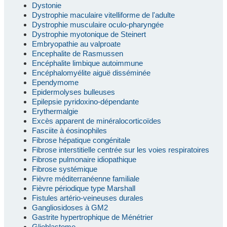
Dystonie
Dystrophie maculaire vitelliforme de l'adulte
Dystrophie musculaire oculo-pharyngée
Dystrophie myotonique de Steinert
Embryopathie au valproate
Encephalite de Rasmussen
Encéphalite limbique autoimmune
Encéphalomyélite aiguë disséminée
Ependymome
Epidermolyses bulleuses
Epilepsie pyridoxino-dépendante
Erythermalgie
Excès apparent de minéralocorticoïdes
Fasciite à éosinophiles
Fibrose hépatique congénitale
Fibrose interstitielle centrée sur les voies respiratoires
Fibrose pulmonaire idiopathique
Fibrose systémique
Fièvre méditerranéenne familiale
Fièvre périodique type Marshall
Fistules artério-veineuses durales
Gangliosidoses à GM2
Gastrite hypertrophique de Ménétrier
Glioblastome