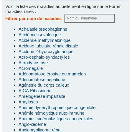
Voici la liste des maladies actuellement en ligne sur le Forum
maladies rares :
Filtrer par nom de maladies
Achalasie œsophagienne
Acidémie isovalérique
Acidémie méthylmalonique
Acidose tubulaire rénale distale
Acidurie 2-hydroxyglutarique
Acro-cephalo-syndactylies
Acrodysostose
Acromégalie
Adénomatose érosive du mamelon
Adénomatose hépatique
Agénésie du corps calleux
AICA Ribosidurie
Amélogenèse imparfaite
Amyloses
Anémie dysérythropoïétique congénitale
Anémie hémolytique auto-immune
Anémies sidéroblastiques congénitales
Angio-œdème
Angiomyolipome rénal