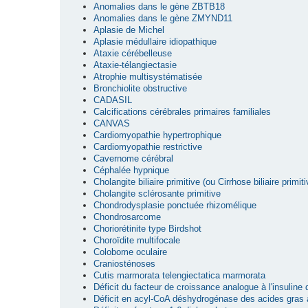
Anomalies dans le gène ZBTB18
Anomalies dans le gène ZMYND11
Aplasie de Michel
Aplasie médullaire idiopathique
Ataxie cérébelleuse
Ataxie-télangiectasie
Atrophie multisystématisée
Bronchiolite obstructive
CADASIL
Calcifications cérébrales primaires familiales
CANVAS
Cardiomyopathie hypertrophique
Cardiomyopathie restrictive
Cavernome cérébral
Céphalée hypnique
Cholangite biliaire primitive (ou Cirrhose biliaire primiti
Cholangite sclérosante primitive
Chondrodysplasie ponctuée rhizomélique
Chondrosarcome
Choriorétinite type Birdshot
Choroïdite multifocale
Colobome oculaire
Craniosténoses
Cutis marmorata telengiectatica marmorata
Déficit du facteur de croissance analogue à l'insuline
Déficit en acyl-CoA déshydrogénase des acides gras 