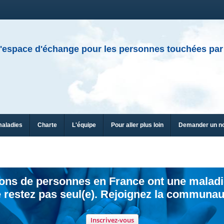
'espace d'échange pour les personnes touchées par
maladies
Charte
L'équipe
Pour aller plus loin
Demander un n
ions de personnes en France ont une maladi
 restez pas seul(e). Rejoignez la communau
Inscrivez-vous