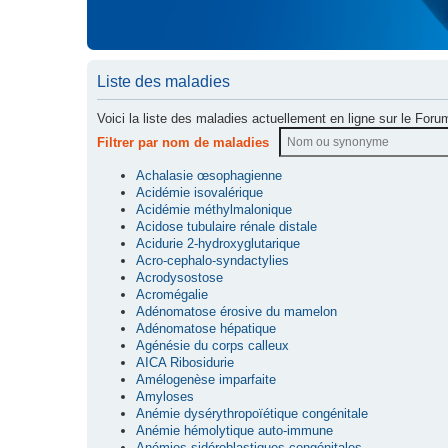
Liste des maladies
Voici la liste des maladies actuellement en ligne sur le Foru
Filtrer par nom de maladies
Achalasie œsophagienne
Acidémie isovalérique
Acidémie méthylmalonique
Acidose tubulaire rénale distale
Acidurie 2-hydroxyglutarique
Acro-cephalo-syndactylies
Acrodysostose
Acromégalie
Adénomatose érosive du mamelon
Adénomatose hépatique
Agénésie du corps calleux
AICA Ribosidurie
Amélogenèse imparfaite
Amyloses
Anémie dysérythropoïétique congénitale
Anémie hémolytique auto-immune
Anémies sidéroblastiques congénitales