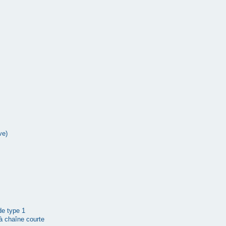
ve)
 de type 1
à chaîne courte