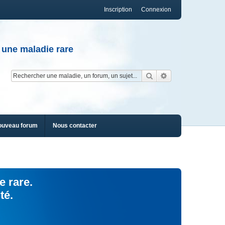
Inscription
Connexion
 une maladie rare
Rechercher
Recherche av
ouveau forum
Nous contacter
e rare.
té.