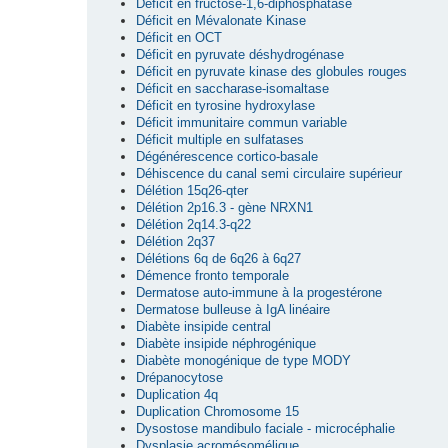
Déficit en fructose-1,6-diphosphatase
Déficit en Mévalonate Kinase
Déficit en OCT
Déficit en pyruvate déshydrogénase
Déficit en pyruvate kinase des globules rouges
Déficit en saccharase-isomaltase
Déficit en tyrosine hydroxylase
Déficit immunitaire commun variable
Déficit multiple en sulfatases
Dégénérescence cortico-basale
Déhiscence du canal semi circulaire supérieur
Délétion 15q26-qter
Délétion 2p16.3 - gène NRXN1
Délétion 2q14.3-q22
Délétion 2q37
Délétions 6q de 6q26 à 6q27
Démence fronto temporale
Dermatose auto-immune à la progestérone
Dermatose bulleuse à IgA linéaire
Diabète insipide central
Diabète insipide néphrogénique
Diabète monogénique de type MODY
Drépanocytose
Duplication 4q
Duplication Chromosome 15
Dysostose mandibulo faciale - microcéphalie
Dysplasie acromésomélique