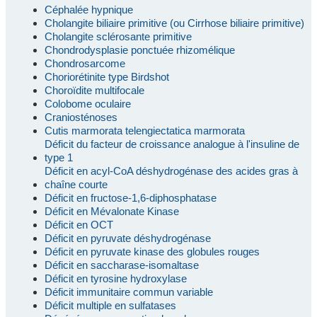
Céphalée hypnique
Cholangite biliaire primitive (ou Cirrhose biliaire primitive)
Cholangite sclérosante primitive
Chondrodysplasie ponctuée rhizomélique
Chondrosarcome
Choriorétinite type Birdshot
Choroïdite multifocale
Colobome oculaire
Craniosténoses
Cutis marmorata telengiectatica marmorata
Déficit du facteur de croissance analogue à l'insuline de
type 1
Déficit en acyl-CoA déshydrogénase des acides gras à
chaîne courte
Déficit en fructose-1,6-diphosphatase
Déficit en Mévalonate Kinase
Déficit en OCT
Déficit en pyruvate déshydrogénase
Déficit en pyruvate kinase des globules rouges
Déficit en saccharase-isomaltase
Déficit en tyrosine hydroxylase
Déficit immunitaire commun variable
Déficit multiple en sulfatases