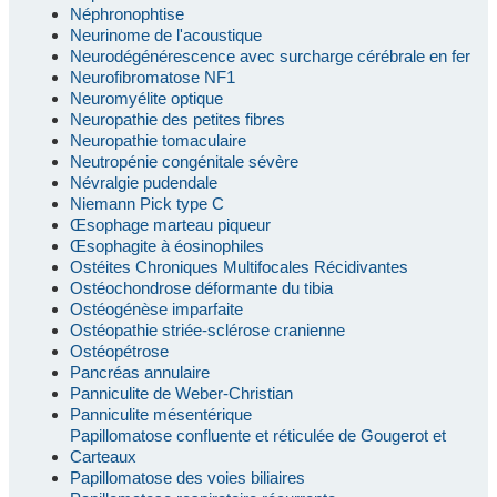
Néphronophtise
Neurinome de l'acoustique
Neurodégénérescence avec surcharge cérébrale en fer
Neurofibromatose NF1
Neuromyélite optique
Neuropathie des petites fibres
Neuropathie tomaculaire
Neutropénie congénitale sévère
Névralgie pudendale
Niemann Pick type C
Œsophage marteau piqueur
Œsophagite à éosinophiles
Ostéites Chroniques Multifocales Récidivantes
Ostéochondrose déformante du tibia
Ostéogénèse imparfaite
Ostéopathie striée-sclérose cranienne
Ostéopétrose
Pancréas annulaire
Panniculite de Weber-Christian
Panniculite mésentérique
Papillomatose confluente et réticulée de Gougerot et
Carteaux
Papillomatose des voies biliaires