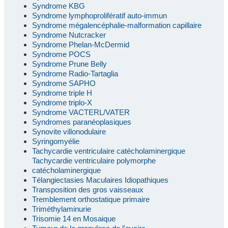
Syndrome KBG
Syndrome lymphoprolifératif auto-immun
Syndrome mégalencéphalie-malformation capillaire
Syndrome Nutcracker
Syndrome Phelan-McDermid
Syndrome POCS
Syndrome Prune Belly
Syndrome Radio-Tartaglia
Syndrome SAPHO
Syndrome triple H
Syndrome triplo-X
Syndrome VACTERL/VATER
Syndromes paranéoplasiques
Synovite villonodulaire
Syringomyélie
Tachycardie ventriculaire catécholaminergique
Tachycardie ventriculaire polymorphe
catécholaminergique
Télangiectasies Maculaires Idiopathiques
Transposition des gros vaisseaux
Tremblement orthostatique primaire
Triméthylaminurie
Trisomie 14 en Mosaique