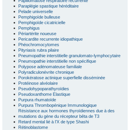
Papillomatose respiratoire récurrente
Paraplégie spastique héréditaire
Pelade universelle
Pemphigoïde bulleuse
Pemphigoïde cicatricielle
Pemphigus
Périartérite noueuse
Pericardite recurrente idiopathique
Phéochromocytomes
Pityriasis rubra pilaire
Pneumopathie interstitielle granulomato-lymphocytaire
Pneumopathie interstitielle non spécifique
Polypose adénomateuse familiale
Polyradiculonévrite chronique
Porokératose actinique superfielle disséminée
Protéinose alvéolaire
Pseudohypoparathyroïdies
Pseudoxanthome Elastique
Purpura rhumatoïde
Purpura Thrombopénique Immunologique
Résistance aux hormones thyroïdiennes due à des
mutations du gène du récepteur bêta de T3
Retard mental lié à l’X de type Shashi
Rétinoblastome