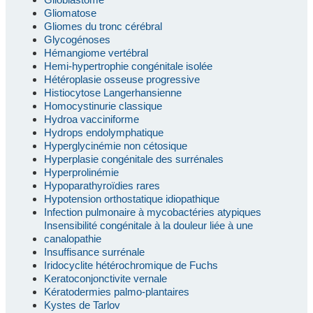
Gliomatose
Gliomes du tronc cérébral
Glycogénoses
Hémangiome vertébral
Hemi-hypertrophie congénitale isolée
Hétéroplasie osseuse progressive
Histiocytose Langerhansienne
Homocystinurie classique
Hydroa vacciniforme
Hydrops endolymphatique
Hyperglycinémie non cétosique
Hyperplasie congénitale des surrénales
Hyperprolinémie
Hypoparathyroïdies rares
Hypotension orthostatique idiopathique
Infection pulmonaire à mycobactéries atypiques
Insensibilité congénitale à la douleur liée à une
canalopathie
Insuffisance surrénale
Iridocyclite hétérochromique de Fuchs
Keratoconjonctivite vernale
Kératodermies palmo-plantaires
Kystes de Tarlov