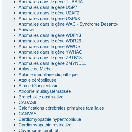
Anomalies dans le gène TUBB4A
Anomalies dans le gène USP7
Anomalies dans le gène U2AF2
Anomalies dans le gène USP9X
Anomalies dans le gène WAC - Syndrome Desanto-
Shinawi
Anomalies dans le gène WDFY3
Anomalies dans le gène WDR26 -
Anomalies dans le gène WWOS
Anomalies dans le gène YWHAG
Anomalies dans le gène ZBTB18
Anomalies dans le gène ZMYND11
Aplasie de Michel
Aplasie médullaire idiopathique
Ataxie cérébelleuse
Ataxie-télangiectasie
Atrophie multisystématisée
Bronchiolite obstructive
CADASIL
Calcifications cérébrales primaires familiales
CANVAS
Cardiomyopathie hypertrophique
Cardiomyopathie restrictive
Cavernome cérébral