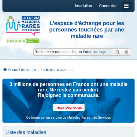
Inscription
Connexion
L'espace d'échange pour les
personnes touchées par une
maladie rare
Reche
Re
Accueil du forum
Liste des maladies
3 millions de personnes en France ont une maladie
rare. Ne restez pas seul(e).
Rejoignez la communauté.
Inscrivez-vous
Ce forum est un service de Maladies Rares Info Services
Liste des maladies