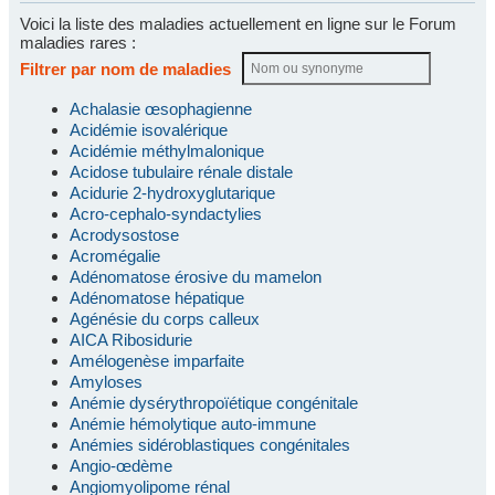
Voici la liste des maladies actuellement en ligne sur le Forum
maladies rares :
Filtrer par nom de maladies
Achalasie œsophagienne
Acidémie isovalérique
Acidémie méthylmalonique
Acidose tubulaire rénale distale
Acidurie 2-hydroxyglutarique
Acro-cephalo-syndactylies
Acrodysostose
Acromégalie
Adénomatose érosive du mamelon
Adénomatose hépatique
Agénésie du corps calleux
AICA Ribosidurie
Amélogenèse imparfaite
Amyloses
Anémie dysérythropoïétique congénitale
Anémie hémolytique auto-immune
Anémies sidéroblastiques congénitales
Angio-œdème
Angiomyolipome rénal