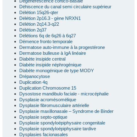
Dégénérescence cortico-basale
Déhiscence du canal semi circulaire supérieur
Délétion 15q26-qter
Délétion 2p16.3 - gène NRXN1
Délétion 2q14.3-q22
Délétion 2q37
Délétions 6q de 6q26 à 6q27
Démence fronto temporale
Dermatose auto-immune à la progestérone
Dermatose bulleuse à IgA linéaire
Diabète insipide central
Diabète insipide néphrogénique
Diabète monogénique de type MODY
Drépanocytose
Duplication 4q
Duplication Chromosome 15
Dysostose mandibulo faciale - microcéphalie
Dysplasie acromésomélique
Dysplasie fibromusculaire artérielle
Dysplasie maxillonasale – Syndrome de Binder
Dysplasie septo-optique
Dysplasie spondyloépiphysaire congenitale
Dysplasie spondyloépiphysaire tardive
Dysplasies facionasales