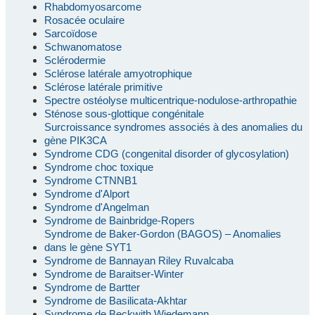
Rhabdomyosarcome
Rosacée oculaire
Sarcoïdose
Schwanomatose
Sclérodermie
Sclérose latérale amyotrophique
Sclérose latérale primitive
Spectre ostéolyse multicentrique-nodulose-arthropathie
Sténose sous-glottique congénitale
Surcroissance syndromes associés à des anomalies du
gène PIK3CA
Syndrome CDG (congenital disorder of glycosylation)
Syndrome choc toxique
Syndrome CTNNB1
Syndrome d'Alport
Syndrome d'Angelman
Syndrome de Bainbridge-Ropers
Syndrome de Baker-Gordon (BAGOS) – Anomalies
dans le gène SYT1
Syndrome de Bannayan Riley Ruvalcaba
Syndrome de Baraitser-Winter
Syndrome de Bartter
Syndrome de Basilicata-Akhtar
Syndrome de Beckwith Wiedemann