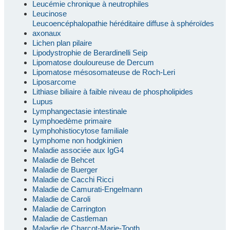
Leucémie chronique à neutrophiles
Leucinose
Leucoencéphalopathie héréditaire diffuse à sphéroïdes
axonaux
Lichen plan pilaire
Lipodystrophie de Berardinelli Seip
Lipomatose douloureuse de Dercum
Lipomatose mésosomateuse de Roch-Leri
Liposarcome
Lithiase biliaire à faible niveau de phospholipides
Lupus
Lymphangectasie intestinale
Lymphoedème primaire
Lymphohistiocytose familiale
Lymphome non hodgkinien
Maladie associée aux IgG4
Maladie de Behcet
Maladie de Buerger
Maladie de Cacchi Ricci
Maladie de Camurati-Engelmann
Maladie de Caroli
Maladie de Carrington
Maladie de Castleman
Maladie de Charcot-Marie-Tooth