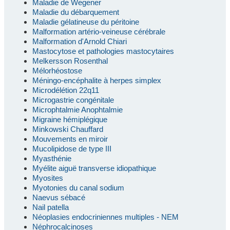
Maladie de Wegener
Maladie du débarquement
Maladie gélatineuse du péritoine
Malformation artério-veineuse cérébrale
Malformation d'Arnold Chiari
Mastocytose et pathologies mastocytaires
Melkersson Rosenthal
Mélorhéostose
Méningo-encéphalite à herpes simplex
Microdélétion 22q11
Microgastrie congénitale
Microphtalmie Anophtalmie
Migraine hémiplégique
Minkowski Chauffard
Mouvements en miroir
Mucolipidose de type III
Myasthénie
Myélite aiguë transverse idiopathique
Myosites
Myotonies du canal sodium
Naevus sébacé
Nail patella
Néoplasies endocriniennes multiples - NEM
Néphrocalcinoses