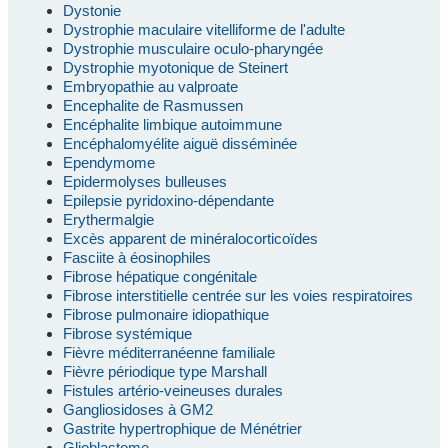
Dystonie
Dystrophie maculaire vitelliforme de l'adulte
Dystrophie musculaire oculo-pharyngée
Dystrophie myotonique de Steinert
Embryopathie au valproate
Encephalite de Rasmussen
Encéphalite limbique autoimmune
Encéphalomyélite aiguë disséminée
Ependymome
Epidermolyses bulleuses
Epilepsie pyridoxino-dépendante
Erythermalgie
Excès apparent de minéralocorticoïdes
Fasciite à éosinophiles
Fibrose hépatique congénitale
Fibrose interstitielle centrée sur les voies respiratoires
Fibrose pulmonaire idiopathique
Fibrose systémique
Fièvre méditerranéenne familiale
Fièvre périodique type Marshall
Fistules artério-veineuses durales
Gangliosidoses à GM2
Gastrite hypertrophique de Ménétrier
Glioblastome