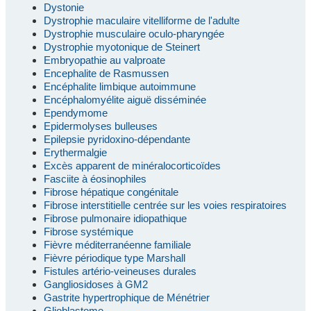
Dystonie
Dystrophie maculaire vitelliforme de l'adulte
Dystrophie musculaire oculo-pharyngée
Dystrophie myotonique de Steinert
Embryopathie au valproate
Encephalite de Rasmussen
Encéphalite limbique autoimmune
Encéphalomyélite aiguë disséminée
Ependymome
Epidermolyses bulleuses
Epilepsie pyridoxino-dépendante
Erythermalgie
Excès apparent de minéralocorticoïdes
Fasciite à éosinophiles
Fibrose hépatique congénitale
Fibrose interstitielle centrée sur les voies respiratoires
Fibrose pulmonaire idiopathique
Fibrose systémique
Fièvre méditerranéenne familiale
Fièvre périodique type Marshall
Fistules artério-veineuses durales
Gangliosidoses à GM2
Gastrite hypertrophique de Ménétrier
Glioblastome