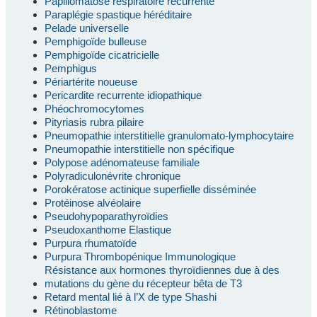
Papillomatose respiratoire récurrente
Paraplégie spastique héréditaire
Pelade universelle
Pemphigoïde bulleuse
Pemphigoïde cicatricielle
Pemphigus
Périartérite noueuse
Pericardite recurrente idiopathique
Phéochromocytomes
Pityriasis rubra pilaire
Pneumopathie interstitielle granulomato-lymphocytaire
Pneumopathie interstitielle non spécifique
Polypose adénomateuse familiale
Polyradiculonévrite chronique
Porokératose actinique superfielle disséminée
Protéinose alvéolaire
Pseudohypoparathyroïdies
Pseudoxanthome Elastique
Purpura rhumatoïde
Purpura Thrombopénique Immunologique
Résistance aux hormones thyroïdiennes due à des
mutations du gène du récepteur bêta de T3
Retard mental lié à l’X de type Shashi
Rétinoblastome