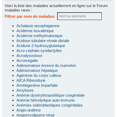
Voici la liste des maladies actuellement en ligne sur le Forum
maladies rares :
Filtrer par nom de maladies
Achalasie œsophagienne
Acidémie isovalérique
Acidémie méthylmalonique
Acidose tubulaire rénale distale
Acidurie 2-hydroxyglutarique
Acro-cephalo-syndactylies
Acrodysostose
Acromégalie
Adénomatose érosive du mamelon
Adénomatose hépatique
Agénésie du corps calleux
AICA Ribosidurie
Amélogenèse imparfaite
Amyloses
Anémie dysérythropoïétique congénitale
Anémie hémolytique auto-immune
Anémies sidéroblastiques congénitales
Angio-œdème
Angiomyolipome rénal