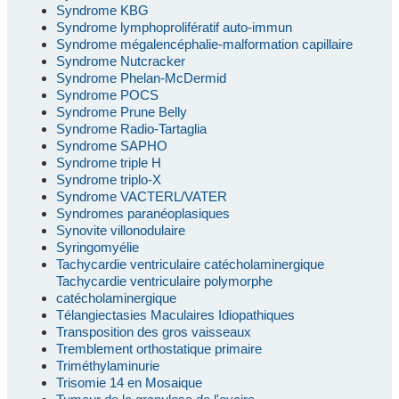
Syndrome KBG
Syndrome lymphoprolifératif auto-immun
Syndrome mégalencéphalie-malformation capillaire
Syndrome Nutcracker
Syndrome Phelan-McDermid
Syndrome POCS
Syndrome Prune Belly
Syndrome Radio-Tartaglia
Syndrome SAPHO
Syndrome triple H
Syndrome triplo-X
Syndrome VACTERL/VATER
Syndromes paranéoplasiques
Synovite villonodulaire
Syringomyélie
Tachycardie ventriculaire catécholaminergique
Tachycardie ventriculaire polymorphe
catécholaminergique
Télangiectasies Maculaires Idiopathiques
Transposition des gros vaisseaux
Tremblement orthostatique primaire
Triméthylaminurie
Trisomie 14 en Mosaique