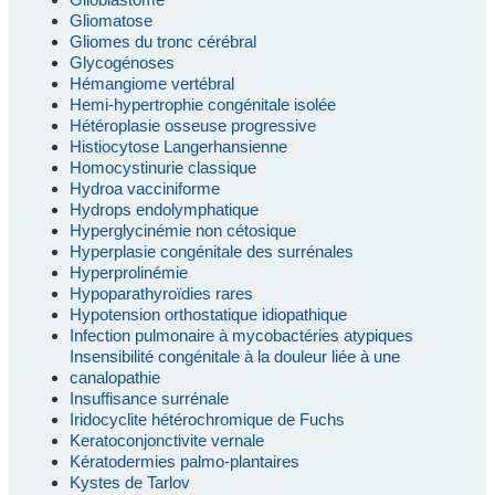
Gliomatose
Gliomes du tronc cérébral
Glycogénoses
Hémangiome vertébral
Hemi-hypertrophie congénitale isolée
Hétéroplasie osseuse progressive
Histiocytose Langerhansienne
Homocystinurie classique
Hydroa vacciniforme
Hydrops endolymphatique
Hyperglycinémie non cétosique
Hyperplasie congénitale des surrénales
Hyperprolinémie
Hypoparathyroïdies rares
Hypotension orthostatique idiopathique
Infection pulmonaire à mycobactéries atypiques
Insensibilité congénitale à la douleur liée à une
canalopathie
Insuffisance surrénale
Iridocyclite hétérochromique de Fuchs
Keratoconjonctivite vernale
Kératodermies palmo-plantaires
Kystes de Tarlov