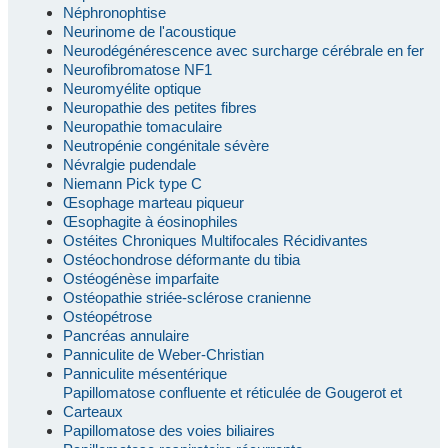
Néphronophtise
Neurinome de l'acoustique
Neurodégénérescence avec surcharge cérébrale en fer
Neurofibromatose NF1
Neuromyélite optique
Neuropathie des petites fibres
Neuropathie tomaculaire
Neutropénie congénitale sévère
Névralgie pudendale
Niemann Pick type C
Œsophage marteau piqueur
Œsophagite à éosinophiles
Ostéites Chroniques Multifocales Récidivantes
Ostéochondrose déformante du tibia
Ostéogénèse imparfaite
Ostéopathie striée-sclérose cranienne
Ostéopétrose
Pancréas annulaire
Panniculite de Weber-Christian
Panniculite mésentérique
Papillomatose confluente et réticulée de Gougerot et
Carteaux
Papillomatose des voies biliaires