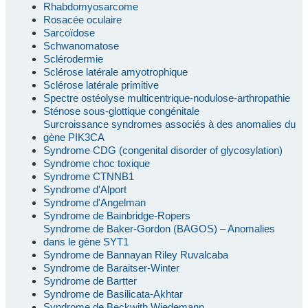
Rhabdomyosarcome
Rosacée oculaire
Sarcoïdose
Schwanomatose
Sclérodermie
Sclérose latérale amyotrophique
Sclérose latérale primitive
Spectre ostéolyse multicentrique-nodulose-arthropathie
Sténose sous-glottique congénitale
Surcroissance syndromes associés à des anomalies du
gène PIK3CA
Syndrome CDG (congenital disorder of glycosylation)
Syndrome choc toxique
Syndrome CTNNB1
Syndrome d'Alport
Syndrome d'Angelman
Syndrome de Bainbridge-Ropers
Syndrome de Baker-Gordon (BAGOS) – Anomalies
dans le gène SYT1
Syndrome de Bannayan Riley Ruvalcaba
Syndrome de Baraitser-Winter
Syndrome de Bartter
Syndrome de Basilicata-Akhtar
Syndrome de Beckwith Wiedemann