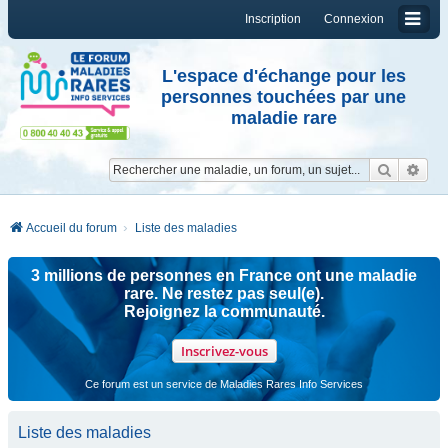
Inscription
Connexion
L'espace d'échange pour les
personnes touchées par une
maladie rare
Reche
Re
Accueil du forum
Liste des maladies
3 millions de personnes en France ont une maladie
rare. Ne restez pas seul(e).
Rejoignez la communauté.
Inscrivez-vous
Ce forum est un service de Maladies Rares Info Services
Liste des maladies