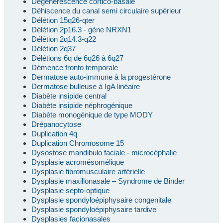
Dégénérescence cortico-basale
Déhiscence du canal semi circulaire supérieur
Délétion 15q26-qter
Délétion 2p16.3 - gène NRXN1
Délétion 2q14.3-q22
Délétion 2q37
Délétions 6q de 6q26 à 6q27
Démence fronto temporale
Dermatose auto-immune à la progestérone
Dermatose bulleuse à IgA linéaire
Diabète insipide central
Diabète insipide néphrogénique
Diabète monogénique de type MODY
Drépanocytose
Duplication 4q
Duplication Chromosome 15
Dysostose mandibulo faciale - microcéphalie
Dysplasie acromésomélique
Dysplasie fibromusculaire artérielle
Dysplasie maxillonasale – Syndrome de Binder
Dysplasie septo-optique
Dysplasie spondyloépiphysaire congenitale
Dysplasie spondyloépiphysaire tardive
Dysplasies facionasales