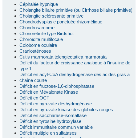
Céphalée hypnique
Cholangite biliaire primitive (ou Cirrhose biliaire primitive)
Cholangite sclérosante primitive
Chondrodysplasie ponctuée rhizomélique
Chondrosarcome
Choriorétinite type Birdshot
Choroïdite multifocale
Colobome oculaire
Craniosténoses
Cutis marmorata telengiectatica marmorata
Déficit du facteur de croissance analogue à l'insuline de
type 1
Déficit en acyl-CoA déshydrogénase des acides gras à
chaîne courte
Déficit en fructose-1,6-diphosphatase
Déficit en Mévalonate Kinase
Déficit en OCT
Déficit en pyruvate déshydrogénase
Déficit en pyruvate kinase des globules rouges
Déficit en saccharase-isomaltase
Déficit en tyrosine hydroxylase
Déficit immunitaire commun variable
Déficit multiple en sulfatases