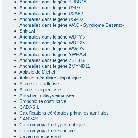
Anomalies dans le gène TUBB4A
Anomalies dans le gène USP7
Anomalies dans le gène U2AF2
Anomalies dans le gène USP9X
Anomalies dans le gène WAC - Syndrome Desanto-
Shinawi
Anomalies dans le gène WDFY3
Anomalies dans le gène WDR26 -
Anomalies dans le gène WWOS
Anomalies dans le gène YWHAG
Anomalies dans le gène ZBTB18
Anomalies dans le gène ZMYND11
Aplasie de Michel
Aplasie médullaire idiopathique
Ataxie cérébelleuse
Ataxie-télangiectasie
Atrophie multisystématisée
Bronchiolite obstructive
CADASIL
Calcifications cérébrales primaires familiales
CANVAS
Cardiomyopathie hypertrophique
Cardiomyopathie restrictive
Cavernome cérébral