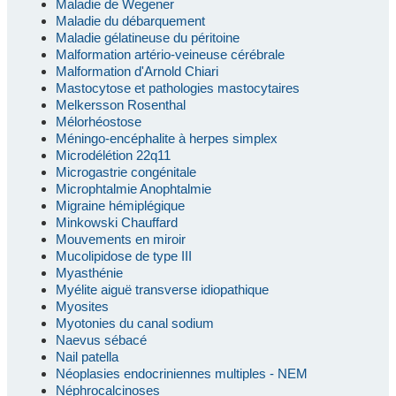
Maladie de Wegener
Maladie du débarquement
Maladie gélatineuse du péritoine
Malformation artério-veineuse cérébrale
Malformation d'Arnold Chiari
Mastocytose et pathologies mastocytaires
Melkersson Rosenthal
Mélorhéostose
Méningo-encéphalite à herpes simplex
Microdélétion 22q11
Microgastrie congénitale
Microphtalmie Anophtalmie
Migraine hémiplégique
Minkowski Chauffard
Mouvements en miroir
Mucolipidose de type III
Myasthénie
Myélite aiguë transverse idiopathique
Myosites
Myotonies du canal sodium
Naevus sébacé
Nail patella
Néoplasies endocriniennes multiples - NEM
Néphrocalcinoses