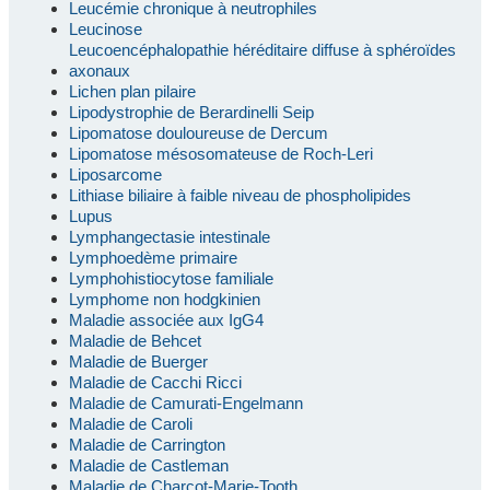
Leucémie chronique à neutrophiles
Leucinose
Leucoencéphalopathie héréditaire diffuse à sphéroïdes
axonaux
Lichen plan pilaire
Lipodystrophie de Berardinelli Seip
Lipomatose douloureuse de Dercum
Lipomatose mésosomateuse de Roch-Leri
Liposarcome
Lithiase biliaire à faible niveau de phospholipides
Lupus
Lymphangectasie intestinale
Lymphoedème primaire
Lymphohistiocytose familiale
Lymphome non hodgkinien
Maladie associée aux IgG4
Maladie de Behcet
Maladie de Buerger
Maladie de Cacchi Ricci
Maladie de Camurati-Engelmann
Maladie de Caroli
Maladie de Carrington
Maladie de Castleman
Maladie de Charcot-Marie-Tooth