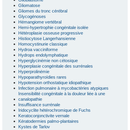
Gliomatose
Gliomes du tronc cérébral
Glycogénoses
Hémangiome vertébral
Hemi-hypertrophie congénitale isolée
Hétéroplasie osseuse progressive
Histiocytose Langerhansienne
Homocystinurie classique
Hydroa vacciniforme
Hydrops endolymphatique
Hyperglycinémie non cétosique
Hyperplasie congénitale des surrénales
Hyperprolinémie
Hypoparathyroïdies rares
Hypotension orthostatique idiopathique
Infection pulmonaire à mycobactéries atypiques
Insensibilité congénitale à la douleur liée à une
canalopathie
Insuffisance surrénale
Iridocyclite hétérochromique de Fuchs
Keratoconjonctivite vernale
Kératodermies palmo-plantaires
Kystes de Tarlov