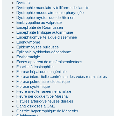
Dystonie
Dystrophie maculaire vitelliforme de l'adulte
Dystrophie musculaire oculo-pharyngée
Dystrophie myotonique de Steinert
Embryopathie au valproate
Encephalite de Rasmussen
Encéphalite limbique autoimmune
Encéphalomyélite aiguë disséminée
Ependymome
Epidermolyses bulleuses
Epilepsie pyridoxino-dépendante
Erythermalgie
Excès apparent de minéralocorticoïdes
Fasciite à éosinophiles
Fibrose hépatique congénitale
Fibrose interstitielle centrée sur les voies respiratoires
Fibrose pulmonaire idiopathique
Fibrose systémique
Fièvre méditerranéenne familiale
Fièvre périodique type Marshall
Fistules artério-veineuses durales
Gangliosidoses à GM2
Gastrite hypertrophique de Ménétrier
Glioblastome