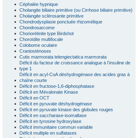
Céphalée hypnique
Cholangite biliaire primitive (ou Cirrhose biliaire primitive)
Cholangite sclérosante primitive
Chondrodysplasie ponctuée rhizomélique
Chondrosarcome
Choriorétinite type Birdshot
Choroïdite multifocale
Colobome oculaire
Craniosténoses
Cutis marmorata telengiectatica marmorata
Déficit du facteur de croissance analogue à l'insuline de
type 1
Déficit en acyl-CoA déshydrogénase des acides gras à
chaîne courte
Déficit en fructose-1,6-diphosphatase
Déficit en Mévalonate Kinase
Déficit en OCT
Déficit en pyruvate déshydrogénase
Déficit en pyruvate kinase des globules rouges
Déficit en saccharase-isomaltase
Déficit en tyrosine hydroxylase
Déficit immunitaire commun variable
Déficit multiple en sulfatases