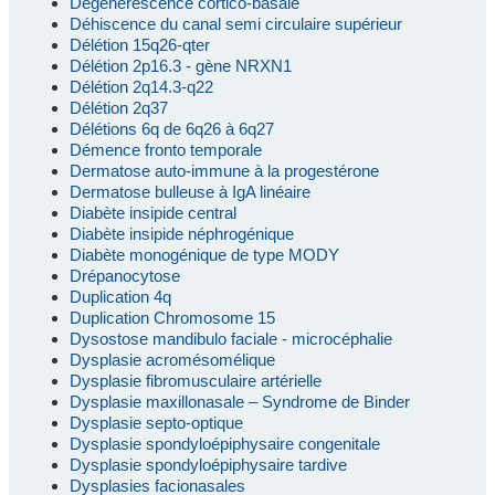
Dégénérescence cortico-basale
Déhiscence du canal semi circulaire supérieur
Délétion 15q26-qter
Délétion 2p16.3 - gène NRXN1
Délétion 2q14.3-q22
Délétion 2q37
Délétions 6q de 6q26 à 6q27
Démence fronto temporale
Dermatose auto-immune à la progestérone
Dermatose bulleuse à IgA linéaire
Diabète insipide central
Diabète insipide néphrogénique
Diabète monogénique de type MODY
Drépanocytose
Duplication 4q
Duplication Chromosome 15
Dysostose mandibulo faciale - microcéphalie
Dysplasie acromésomélique
Dysplasie fibromusculaire artérielle
Dysplasie maxillonasale – Syndrome de Binder
Dysplasie septo-optique
Dysplasie spondyloépiphysaire congenitale
Dysplasie spondyloépiphysaire tardive
Dysplasies facionasales