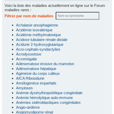
Voici la liste des maladies actuellement en ligne sur le Forum
maladies rares :
Filtrer par nom de maladies
Achalasie œsophagienne
Acidémie isovalérique
Acidémie méthylmalonique
Acidose tubulaire rénale distale
Acidurie 2-hydroxyglutarique
Acro-cephalo-syndactylies
Acrodysostose
Acromégalie
Adénomatose érosive du mamelon
Adénomatose hépatique
Agénésie du corps calleux
AICA Ribosidurie
Amélogenèse imparfaite
Amyloses
Anémie dysérythropoïétique congénitale
Anémie hémolytique auto-immune
Anémies sidéroblastiques congénitales
Angio-œdème
Angiomyolipome rénal