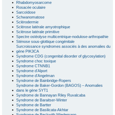
Rhabdomyosarcome
Rosacée oculaire
Sarcoïdose
Schwanomatose
Sclérodermie
Sclérose latérale amyotrophique
Sclérose latérale primitive
Spectre ostéolyse multicentrique-nodulose-arthropathie
Sténose sous-glottique congénitale
Surcroissance syndromes associés à des anomalies du
gène PIK3CA
Syndrome CDG (congenital disorder of glycosylation)
Syndrome choc toxique
Syndrome CTNNB1
Syndrome d'Alport
Syndrome d'Angelman
Syndrome de Bainbridge-Ropers
Syndrome de Baker-Gordon (BAGOS) – Anomalies
dans le gène SYT1
Syndrome de Bannayan Riley Ruvalcaba
Syndrome de Baraitser-Winter
Syndrome de Bartter
Syndrome de Basilicata-Akhtar
Syndrome de Beckwith Wiedemann