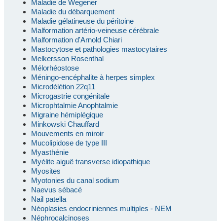
Maladie de Wegener
Maladie du débarquement
Maladie gélatineuse du péritoine
Malformation artério-veineuse cérébrale
Malformation d'Arnold Chiari
Mastocytose et pathologies mastocytaires
Melkersson Rosenthal
Mélorhéostose
Méningo-encéphalite à herpes simplex
Microdélétion 22q11
Microgastrie congénitale
Microphtalmie Anophtalmie
Migraine hémiplégique
Minkowski Chauffard
Mouvements en miroir
Mucolipidose de type III
Myasthénie
Myélite aiguë transverse idiopathique
Myosites
Myotonies du canal sodium
Naevus sébacé
Nail patella
Néoplasies endocriniennes multiples - NEM
Néphrocalcinoses