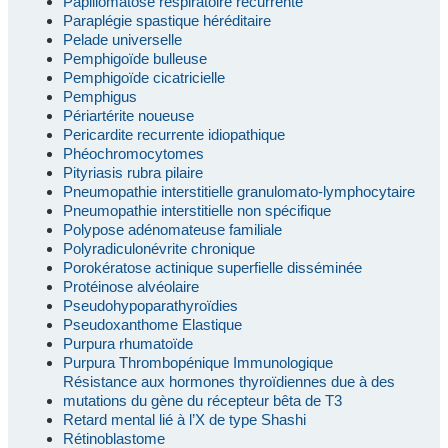
Papillomatose respiratoire récurrente
Paraplégie spastique héréditaire
Pelade universelle
Pemphigoïde bulleuse
Pemphigoïde cicatricielle
Pemphigus
Périartérite noueuse
Pericardite recurrente idiopathique
Phéochromocytomes
Pityriasis rubra pilaire
Pneumopathie interstitielle granulomato-lymphocytaire
Pneumopathie interstitielle non spécifique
Polypose adénomateuse familiale
Polyradiculonévrite chronique
Porokératose actinique superfielle disséminée
Protéinose alvéolaire
Pseudohypoparathyroïdies
Pseudoxanthome Elastique
Purpura rhumatoïde
Purpura Thrombopénique Immunologique
Résistance aux hormones thyroïdiennes due à des
mutations du gène du récepteur bêta de T3
Retard mental lié à l’X de type Shashi
Rétinoblastome