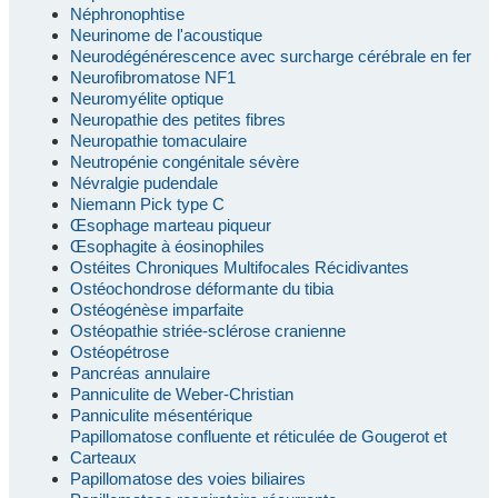
Néphronophtise
Neurinome de l'acoustique
Neurodégénérescence avec surcharge cérébrale en fer
Neurofibromatose NF1
Neuromyélite optique
Neuropathie des petites fibres
Neuropathie tomaculaire
Neutropénie congénitale sévère
Névralgie pudendale
Niemann Pick type C
Œsophage marteau piqueur
Œsophagite à éosinophiles
Ostéites Chroniques Multifocales Récidivantes
Ostéochondrose déformante du tibia
Ostéogénèse imparfaite
Ostéopathie striée-sclérose cranienne
Ostéopétrose
Pancréas annulaire
Panniculite de Weber-Christian
Panniculite mésentérique
Papillomatose confluente et réticulée de Gougerot et
Carteaux
Papillomatose des voies biliaires