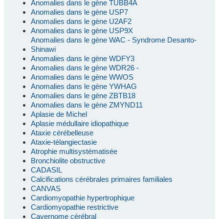
Anomalies dans le gène TUBB4A
Anomalies dans le gène USP7
Anomalies dans le gène U2AF2
Anomalies dans le gène USP9X
Anomalies dans le gène WAC - Syndrome Desanto-
Shinawi
Anomalies dans le gène WDFY3
Anomalies dans le gène WDR26 -
Anomalies dans le gène WWOS
Anomalies dans le gène YWHAG
Anomalies dans le gène ZBTB18
Anomalies dans le gène ZMYND11
Aplasie de Michel
Aplasie médullaire idiopathique
Ataxie cérébelleuse
Ataxie-télangiectasie
Atrophie multisystématisée
Bronchiolite obstructive
CADASIL
Calcifications cérébrales primaires familiales
CANVAS
Cardiomyopathie hypertrophique
Cardiomyopathie restrictive
Cavernome cérébral