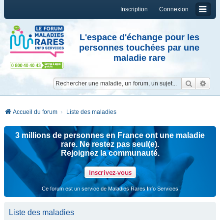
Inscription
Connexion
L'espace d'échange pour les
personnes touchées par une
maladie rare
Reche
Re
Accueil du forum
Liste des maladies
3 millions de personnes en France ont une maladie
rare. Ne restez pas seul(e).
Rejoignez la communauté.
Inscrivez-vous
Ce forum est un service de Maladies Rares Info Services
Liste des maladies