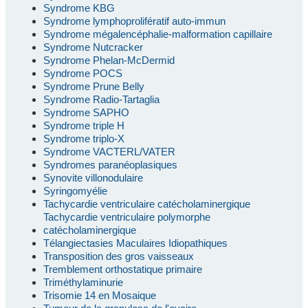
Syndrome KBG
Syndrome lymphoprolifératif auto-immun
Syndrome mégalencéphalie-malformation capillaire
Syndrome Nutcracker
Syndrome Phelan-McDermid
Syndrome POCS
Syndrome Prune Belly
Syndrome Radio-Tartaglia
Syndrome SAPHO
Syndrome triple H
Syndrome triplo-X
Syndrome VACTERL/VATER
Syndromes paranéoplasiques
Synovite villonodulaire
Syringomyélie
Tachycardie ventriculaire catécholaminergique
Tachycardie ventriculaire polymorphe
catécholaminergique
Télangiectasies Maculaires Idiopathiques
Transposition des gros vaisseaux
Tremblement orthostatique primaire
Triméthylaminurie
Trisomie 14 en Mosaique