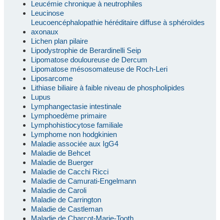
Leucémie chronique à neutrophiles
Leucinose
Leucoencéphalopathie héréditaire diffuse à sphéroïdes
axonaux
Lichen plan pilaire
Lipodystrophie de Berardinelli Seip
Lipomatose douloureuse de Dercum
Lipomatose mésosomateuse de Roch-Leri
Liposarcome
Lithiase biliaire à faible niveau de phospholipides
Lupus
Lymphangectasie intestinale
Lymphoedème primaire
Lymphohistiocytose familiale
Lymphome non hodgkinien
Maladie associée aux IgG4
Maladie de Behcet
Maladie de Buerger
Maladie de Cacchi Ricci
Maladie de Camurati-Engelmann
Maladie de Caroli
Maladie de Carrington
Maladie de Castleman
Maladie de Charcot-Marie-Tooth