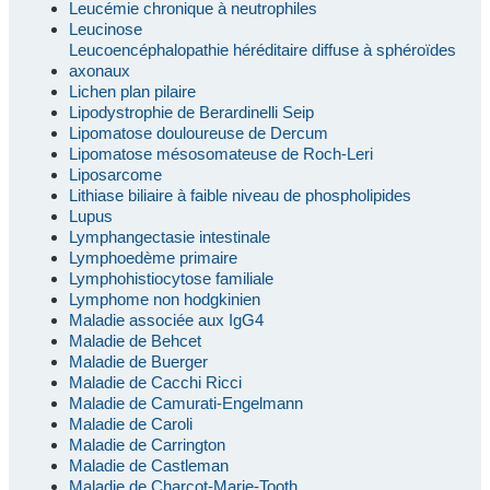
Leucémie chronique à neutrophiles
Leucinose
Leucoencéphalopathie héréditaire diffuse à sphéroïdes
axonaux
Lichen plan pilaire
Lipodystrophie de Berardinelli Seip
Lipomatose douloureuse de Dercum
Lipomatose mésosomateuse de Roch-Leri
Liposarcome
Lithiase biliaire à faible niveau de phospholipides
Lupus
Lymphangectasie intestinale
Lymphoedème primaire
Lymphohistiocytose familiale
Lymphome non hodgkinien
Maladie associée aux IgG4
Maladie de Behcet
Maladie de Buerger
Maladie de Cacchi Ricci
Maladie de Camurati-Engelmann
Maladie de Caroli
Maladie de Carrington
Maladie de Castleman
Maladie de Charcot-Marie-Tooth