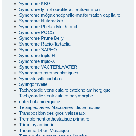
Syndrome KBG
Syndrome lymphoprolifératif auto-immun
Syndrome mégalencéphalie-malformation capillaire
Syndrome Nutcracker
Syndrome Phelan-McDermid
Syndrome POCS
Syndrome Prune Belly
Syndrome Radio-Tartaglia
Syndrome SAPHO
Syndrome triple H
Syndrome triplo-X
Syndrome VACTERL/VATER
Syndromes paranéoplasiques
Synovite villonodulaire
Syringomyélie
Tachycardie ventriculaire catécholaminergique
Tachycardie ventriculaire polymorphe
catécholaminergique
Télangiectasies Maculaires Idiopathiques
Transposition des gros vaisseaux
Tremblement orthostatique primaire
Triméthylaminurie
Trisomie 14 en Mosaique