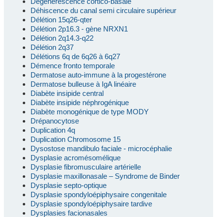
Dégénérescence cortico-basale
Déhiscence du canal semi circulaire supérieur
Délétion 15q26-qter
Délétion 2p16.3 - gène NRXN1
Délétion 2q14.3-q22
Délétion 2q37
Délétions 6q de 6q26 à 6q27
Démence fronto temporale
Dermatose auto-immune à la progestérone
Dermatose bulleuse à IgA linéaire
Diabète insipide central
Diabète insipide néphrogénique
Diabète monogénique de type MODY
Drépanocytose
Duplication 4q
Duplication Chromosome 15
Dysostose mandibulo faciale - microcéphalie
Dysplasie acromésomélique
Dysplasie fibromusculaire artérielle
Dysplasie maxillonasale – Syndrome de Binder
Dysplasie septo-optique
Dysplasie spondyloépiphysaire congenitale
Dysplasie spondyloépiphysaire tardive
Dysplasies facionasales