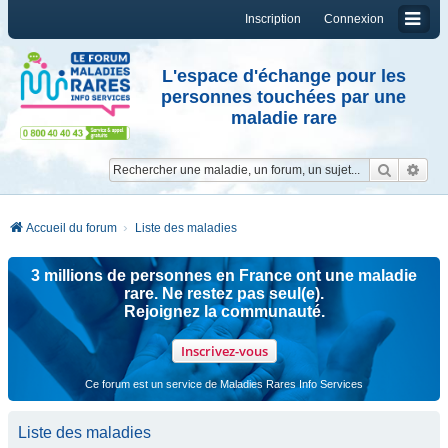
Inscription
Connexion
L'espace d'échange pour les
personnes touchées par une
maladie rare
Reche
Re
Accueil du forum
Liste des maladies
3 millions de personnes en France ont une maladie
rare. Ne restez pas seul(e).
Rejoignez la communauté.
Inscrivez-vous
Ce forum est un service de Maladies Rares Info Services
Liste des maladies