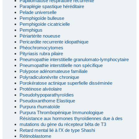
Papillomatose respiratoire récurrente
Paraplégie spastique héréditaire
Pelade universelle
Pemphigoïde bulleuse
Pemphigoïde cicatricielle
Pemphigus
Périartérite noueuse
Pericardite recurrente idiopathique
Phéochromocytomes
Pityriasis rubra pilaire
Pneumopathie interstitielle granulomato-lymphocytaire
Pneumopathie interstitielle non spécifique
Polypose adénomateuse familiale
Polyradiculonévrite chronique
Porokératose actinique superfielle disséminée
Protéinose alvéolaire
Pseudohypoparathyroïdies
Pseudoxanthome Elastique
Purpura rhumatoïde
Purpura Thrombopénique Immunologique
Résistance aux hormones thyroïdiennes due à des
mutations du gène du récepteur bêta de T3
Retard mental lié à l’X de type Shashi
Rétinoblastome