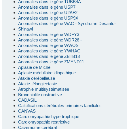
Anomalies dans le gène TUBB4A
Anomalies dans le gène USP7
Anomalies dans le gène U2AF2
Anomalies dans le gène USP9X
Anomalies dans le gène WAC - Syndrome Desanto-
Shinawi
Anomalies dans le gène WDFY3
Anomalies dans le gène WDR26 -
Anomalies dans le gène WWOS
Anomalies dans le gène YWHAG
Anomalies dans le gène ZBTB18
Anomalies dans le gène ZMYND11
Aplasie de Michel
Aplasie médullaire idiopathique
Ataxie cérébelleuse
Ataxie-télangiectasie
Atrophie multisystématisée
Bronchiolite obstructive
CADASIL
Calcifications cérébrales primaires familiales
CANVAS
Cardiomyopathie hypertrophique
Cardiomyopathie restrictive
Cavernome cérébral