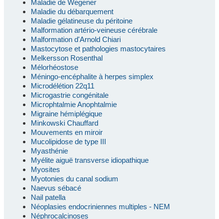
Maladie de Wegener
Maladie du débarquement
Maladie gélatineuse du péritoine
Malformation artério-veineuse cérébrale
Malformation d'Arnold Chiari
Mastocytose et pathologies mastocytaires
Melkersson Rosenthal
Mélorhéostose
Méningo-encéphalite à herpes simplex
Microdélétion 22q11
Microgastrie congénitale
Microphtalmie Anophtalmie
Migraine hémiplégique
Minkowski Chauffard
Mouvements en miroir
Mucolipidose de type III
Myasthénie
Myélite aiguë transverse idiopathique
Myosites
Myotonies du canal sodium
Naevus sébacé
Nail patella
Néoplasies endocriniennes multiples - NEM
Néphrocalcinoses