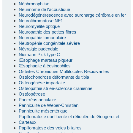
Néphronophtise
Neurinome de l'acoustique
Neurodégénérescence avec surcharge cérébrale en fer
Neurofibromatose NF1
Neuromyélite optique
Neuropathie des petites fibres
Neuropathie tomaculaire
Neutropénie congénitale sévère
Névralgie pudendale
Niemann Pick type C
Œsophage marteau piqueur
Œsophagite à éosinophiles
Ostéites Chroniques Multifocales Récidivantes
Ostéochondrose déformante du tibia
Ostéogénèse imparfaite
Ostéopathie striée-sclérose cranienne
Ostéopétrose
Pancréas annulaire
Panniculite de Weber-Christian
Panniculite mésentérique
Papillomatose confluente et réticulée de Gougerot et
Carteaux
Papillomatose des voies biliaires