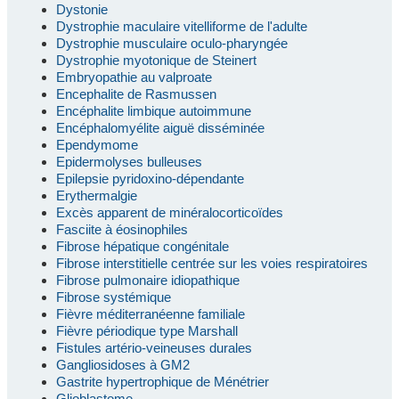
Dystonie
Dystrophie maculaire vitelliforme de l'adulte
Dystrophie musculaire oculo-pharyngée
Dystrophie myotonique de Steinert
Embryopathie au valproate
Encephalite de Rasmussen
Encéphalite limbique autoimmune
Encéphalomyélite aiguë disséminée
Ependymome
Epidermolyses bulleuses
Epilepsie pyridoxino-dépendante
Erythermalgie
Excès apparent de minéralocorticoïdes
Fasciite à éosinophiles
Fibrose hépatique congénitale
Fibrose interstitielle centrée sur les voies respiratoires
Fibrose pulmonaire idiopathique
Fibrose systémique
Fièvre méditerranéenne familiale
Fièvre périodique type Marshall
Fistules artério-veineuses durales
Gangliosidoses à GM2
Gastrite hypertrophique de Ménétrier
Glioblastome