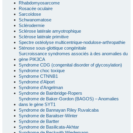
Rhabdomyosarcome
Rosacée oculaire
Sarcoïdose
Schwanomatose
Sclérodermie
Sclérose latérale amyotrophique
Sclérose latérale primitive
Spectre ostéolyse multicentrique-nodulose-arthropathie
Sténose sous-glottique congénitale
Surcroissance syndromes associés à des anomalies du
gène PIK3CA
Syndrome CDG (congenital disorder of glycosylation)
Syndrome choc toxique
Syndrome CTNNB1
Syndrome d'Alport
Syndrome d'Angelman
Syndrome de Bainbridge-Ropers
Syndrome de Baker-Gordon (BAGOS) – Anomalies
dans le gène SYT1
Syndrome de Bannayan Riley Ruvalcaba
Syndrome de Baraitser-Winter
Syndrome de Bartter
Syndrome de Basilicata-Akhtar
Syndrome de Beckwith Wiedemann