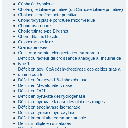
Céphalée hypnique
Cholangite biliaire primitive (ou Cirrhose biliaire primitive)
Cholangite sclérosante primitive
Chondrodysplasie ponctuée rhizomélique
Chondrosarcome
Choriorétinite type Birdshot
Choroïdite multifocale
Colobome oculaire
Craniosténoses
Cutis marmorata telengiectatica marmorata
Déficit du facteur de croissance analogue à l'insuline de
type 1
Déficit en acyl-CoA déshydrogénase des acides gras à
chaîne courte
Déficit en fructose-1,6-diphosphatase
Déficit en Mévalonate Kinase
Déficit en OCT
Déficit en pyruvate déshydrogénase
Déficit en pyruvate kinase des globules rouges
Déficit en saccharase-isomaltase
Déficit en tyrosine hydroxylase
Déficit immunitaire commun variable
Déficit multiple en sulfatases