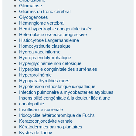
Gliomatose
Gliomes du tronc cérébral
Glycogénoses
Hémangiome vertébral
Hemi-hypertrophie congénitale isolée
Hétéroplasie osseuse progressive
Histiocytose Langerhansienne
Homocystinurie classique
Hydroa vacciniforme
Hydrops endolymphatique
Hyperglycinémie non cétosique
Hyperplasie congénitale des surrénales
Hyperprolinémie
Hypoparathyroïdies rares
Hypotension orthostatique idiopathique
Infection pulmonaire à mycobactéries atypiques
Insensibilité congénitale à la douleur liée à une
canalopathie
Insuffisance surrénale
Iridocyclite hétérochromique de Fuchs
Keratoconjonctivite vernale
Kératodermies palmo-plantaires
Kystes de Tarlov