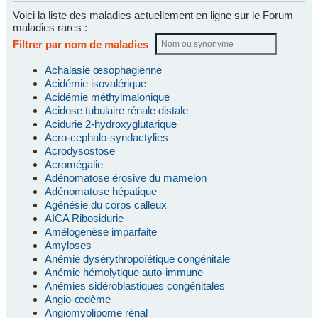
Voici la liste des maladies actuellement en ligne sur le Forum
maladies rares :
Filtrer par nom de maladies
Achalasie œsophagienne
Acidémie isovalérique
Acidémie méthylmalonique
Acidose tubulaire rénale distale
Acidurie 2-hydroxyglutarique
Acro-cephalo-syndactylies
Acrodysostose
Acromégalie
Adénomatose érosive du mamelon
Adénomatose hépatique
Agénésie du corps calleux
AICA Ribosidurie
Amélogenèse imparfaite
Amyloses
Anémie dysérythropoïétique congénitale
Anémie hémolytique auto-immune
Anémies sidéroblastiques congénitales
Angio-œdème
Angiomyolipome rénal