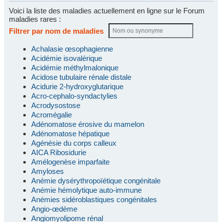
Voici la liste des maladies actuellement en ligne sur le Forum
maladies rares :
Filtrer par nom de maladies
Achalasie œsophagienne
Acidémie isovalérique
Acidémie méthylmalonique
Acidose tubulaire rénale distale
Acidurie 2-hydroxyglutarique
Acro-cephalo-syndactylies
Acrodysostose
Acromégalie
Adénomatose érosive du mamelon
Adénomatose hépatique
Agénésie du corps calleux
AICA Ribosidurie
Amélogenèse imparfaite
Amyloses
Anémie dysérythropoïétique congénitale
Anémie hémolytique auto-immune
Anémies sidéroblastiques congénitales
Angio-œdème
Angiomyolipome rénal