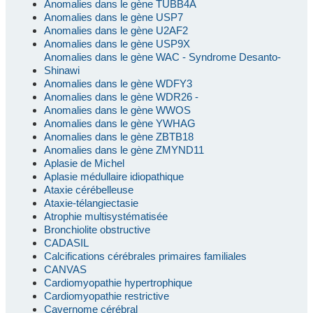
Anomalies dans le gène TUBB4A
Anomalies dans le gène USP7
Anomalies dans le gène U2AF2
Anomalies dans le gène USP9X
Anomalies dans le gène WAC - Syndrome Desanto-
Shinawi
Anomalies dans le gène WDFY3
Anomalies dans le gène WDR26 -
Anomalies dans le gène WWOS
Anomalies dans le gène YWHAG
Anomalies dans le gène ZBTB18
Anomalies dans le gène ZMYND11
Aplasie de Michel
Aplasie médullaire idiopathique
Ataxie cérébelleuse
Ataxie-télangiectasie
Atrophie multisystématisée
Bronchiolite obstructive
CADASIL
Calcifications cérébrales primaires familiales
CANVAS
Cardiomyopathie hypertrophique
Cardiomyopathie restrictive
Cavernome cérébral