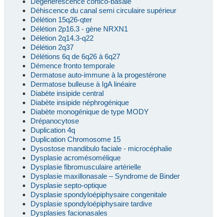
Dégénérescence cortico-basale
Déhiscence du canal semi circulaire supérieur
Délétion 15q26-qter
Délétion 2p16.3 - gène NRXN1
Délétion 2q14.3-q22
Délétion 2q37
Délétions 6q de 6q26 à 6q27
Démence fronto temporale
Dermatose auto-immune à la progestérone
Dermatose bulleuse à IgA linéaire
Diabète insipide central
Diabète insipide néphrogénique
Diabète monogénique de type MODY
Drépanocytose
Duplication 4q
Duplication Chromosome 15
Dysostose mandibulo faciale - microcéphalie
Dysplasie acromésomélique
Dysplasie fibromusculaire artérielle
Dysplasie maxillonasale – Syndrome de Binder
Dysplasie septo-optique
Dysplasie spondyloépiphysaire congenitale
Dysplasie spondyloépiphysaire tardive
Dysplasies facionasales