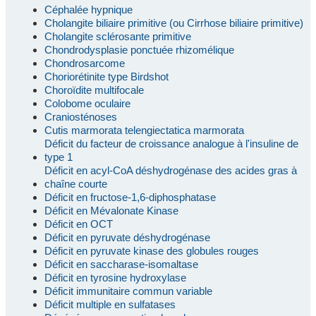
Céphalée hypnique
Cholangite biliaire primitive (ou Cirrhose biliaire primitive)
Cholangite sclérosante primitive
Chondrodysplasie ponctuée rhizomélique
Chondrosarcome
Choriorétinite type Birdshot
Choroïdite multifocale
Colobome oculaire
Craniosténoses
Cutis marmorata telengiectatica marmorata
Déficit du facteur de croissance analogue à l'insuline de
type 1
Déficit en acyl-CoA déshydrogénase des acides gras à
chaîne courte
Déficit en fructose-1,6-diphosphatase
Déficit en Mévalonate Kinase
Déficit en OCT
Déficit en pyruvate déshydrogénase
Déficit en pyruvate kinase des globules rouges
Déficit en saccharase-isomaltase
Déficit en tyrosine hydroxylase
Déficit immunitaire commun variable
Déficit multiple en sulfatases