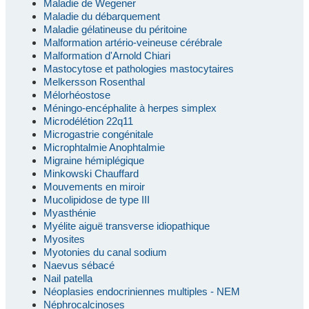
Maladie de Wegener
Maladie du débarquement
Maladie gélatineuse du péritoine
Malformation artério-veineuse cérébrale
Malformation d'Arnold Chiari
Mastocytose et pathologies mastocytaires
Melkersson Rosenthal
Mélorhéostose
Méningo-encéphalite à herpes simplex
Microdélétion 22q11
Microgastrie congénitale
Microphtalmie Anophtalmie
Migraine hémiplégique
Minkowski Chauffard
Mouvements en miroir
Mucolipidose de type III
Myasthénie
Myélite aiguë transverse idiopathique
Myosites
Myotonies du canal sodium
Naevus sébacé
Nail patella
Néoplasies endocriniennes multiples - NEM
Néphrocalcinoses