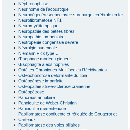
Néphronophtise
Neurinome de l'acoustique
Neurodégénérescence avec surcharge cérébrale en fer
Neurofibromatose NF1
Neuromyélite optique
Neuropathie des petites fibres
Neuropathie tomaculaire
Neutropénie congénitale sévère
Névralgie pudendale
Niemann Pick type C
Œsophage marteau piqueur
Œsophagite à éosinophiles
Ostéites Chroniques Multifocales Récidivantes
Ostéochondrose déformante du tibia
Ostéogénèse imparfaite
Ostéopathie striée-sclérose cranienne
Ostéopétrose
Pancréas annulaire
Panniculite de Weber-Christian
Panniculite mésentérique
Papillomatose confluente et réticulée de Gougerot et
Carteaux
Papillomatose des voies biliaires