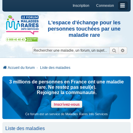
Inscription
Connexion
L'espace d'échange pour les
personnes touchées par une
maladie rare
Reche
Re
Accueil du forum
Liste des maladies
3 millions de personnes en France ont une maladie
rare. Ne restez pas seul(e).
Rejoignez la communauté.
Inscrivez-vous
Ce forum est un service de Maladies Rares Info Services
Liste des maladies