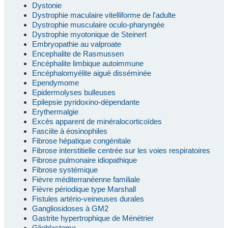
Dystonie
Dystrophie maculaire vitelliforme de l'adulte
Dystrophie musculaire oculo-pharyngée
Dystrophie myotonique de Steinert
Embryopathie au valproate
Encephalite de Rasmussen
Encéphalite limbique autoimmune
Encéphalomyélite aiguë disséminée
Ependymome
Epidermolyses bulleuses
Epilepsie pyridoxino-dépendante
Erythermalgie
Excès apparent de minéralocorticoïdes
Fasciite à éosinophiles
Fibrose hépatique congénitale
Fibrose interstitielle centrée sur les voies respiratoires
Fibrose pulmonaire idiopathique
Fibrose systémique
Fièvre méditerranéenne familiale
Fièvre périodique type Marshall
Fistules artério-veineuses durales
Gangliosidoses à GM2
Gastrite hypertrophique de Ménétrier
Glioblastome