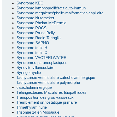
Syndrome KBG
Syndrome lymphoprolifératif auto-immun
Syndrome mégalencéphalie-malformation capillaire
Syndrome Nutcracker
Syndrome Phelan-McDermid
Syndrome POCS
Syndrome Prune Belly
Syndrome Radio-Tartaglia
Syndrome SAPHO
Syndrome triple H
Syndrome triplo-X
Syndrome VACTERL/VATER
Syndromes paranéoplasiques
Synovite villonodulaire
Syringomyélie
Tachycardie ventriculaire catécholaminergique
Tachycardie ventriculaire polymorphe
catécholaminergique
Télangiectasies Maculaires Idiopathiques
Transposition des gros vaisseaux
Tremblement orthostatique primaire
Triméthylaminurie
Trisomie 14 en Mosaique