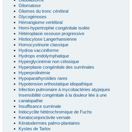
Gliomatose
Gliomes du tronc cérébral
Glycogénoses
Hémangiome vertébral
Hemi-hypertrophie congénitale isolée
Hétéroplasie osseuse progressive
Histiocytose Langerhansienne
Homocystinurie classique
Hydroa vacciniforme
Hydrops endolymphatique
Hyperglycinémie non cétosique
Hyperplasie congénitale des surrénales
Hyperprolinémie
Hypoparathyroïdies rares
Hypotension orthostatique idiopathique
Infection pulmonaire à mycobactéries atypiques
Insensibilité congénitale à la douleur liée à une
canalopathie
Insuffisance surrénale
Iridocyclite hétérochromique de Fuchs
Keratoconjonctivite vernale
Kératodermies palmo-plantaires
Kystes de Tarlov