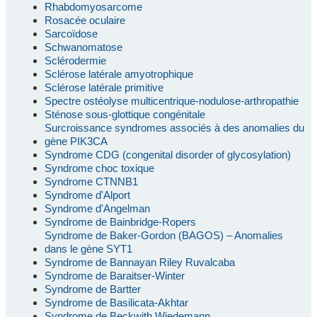
Rhabdomyosarcome
Rosacée oculaire
Sarcoïdose
Schwanomatose
Sclérodermie
Sclérose latérale amyotrophique
Sclérose latérale primitive
Spectre ostéolyse multicentrique-nodulose-arthropathie
Sténose sous-glottique congénitale
Surcroissance syndromes associés à des anomalies du
gène PIK3CA
Syndrome CDG (congenital disorder of glycosylation)
Syndrome choc toxique
Syndrome CTNNB1
Syndrome d'Alport
Syndrome d'Angelman
Syndrome de Bainbridge-Ropers
Syndrome de Baker-Gordon (BAGOS) – Anomalies
dans le gène SYT1
Syndrome de Bannayan Riley Ruvalcaba
Syndrome de Baraitser-Winter
Syndrome de Bartter
Syndrome de Basilicata-Akhtar
Syndrome de Beckwith Wiedemann