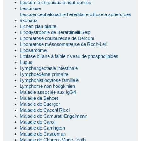
Leucémie chronique à neutrophiles
Leucinose
Leucoencéphalopathie héréditaire diffuse à sphéroïdes
axonaux
Lichen plan pilaire
Lipodystrophie de Berardinelli Seip
Lipomatose douloureuse de Dercum
Lipomatose mésosomateuse de Roch-Leri
Liposarcome
Lithiase biliaire à faible niveau de phospholipides
Lupus
Lymphangectasie intestinale
Lymphoedème primaire
Lymphohistiocytose familiale
Lymphome non hodgkinien
Maladie associée aux IgG4
Maladie de Behcet
Maladie de Buerger
Maladie de Cacchi Ricci
Maladie de Camurati-Engelmann
Maladie de Caroli
Maladie de Carrington
Maladie de Castleman
Maladie de Charcot-Marie-Tooth