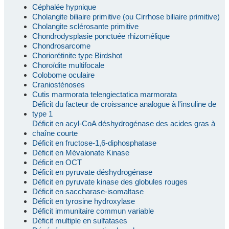
Céphalée hypnique
Cholangite biliaire primitive (ou Cirrhose biliaire primitive)
Cholangite sclérosante primitive
Chondrodysplasie ponctuée rhizomélique
Chondrosarcome
Choriorétinite type Birdshot
Choroïdite multifocale
Colobome oculaire
Craniosténoses
Cutis marmorata telengiectatica marmorata
Déficit du facteur de croissance analogue à l'insuline de
type 1
Déficit en acyl-CoA déshydrogénase des acides gras à
chaîne courte
Déficit en fructose-1,6-diphosphatase
Déficit en Mévalonate Kinase
Déficit en OCT
Déficit en pyruvate déshydrogénase
Déficit en pyruvate kinase des globules rouges
Déficit en saccharase-isomaltase
Déficit en tyrosine hydroxylase
Déficit immunitaire commun variable
Déficit multiple en sulfatases