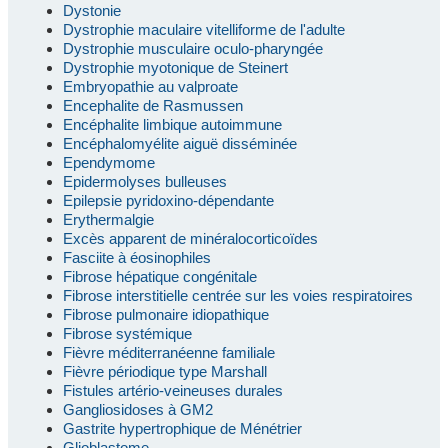
Dystonie
Dystrophie maculaire vitelliforme de l'adulte
Dystrophie musculaire oculo-pharyngée
Dystrophie myotonique de Steinert
Embryopathie au valproate
Encephalite de Rasmussen
Encéphalite limbique autoimmune
Encéphalomyélite aiguë disséminée
Ependymome
Epidermolyses bulleuses
Epilepsie pyridoxino-dépendante
Erythermalgie
Excès apparent de minéralocorticoïdes
Fasciite à éosinophiles
Fibrose hépatique congénitale
Fibrose interstitielle centrée sur les voies respiratoires
Fibrose pulmonaire idiopathique
Fibrose systémique
Fièvre méditerranéenne familiale
Fièvre périodique type Marshall
Fistules artério-veineuses durales
Gangliosidoses à GM2
Gastrite hypertrophique de Ménétrier
Glioblastome