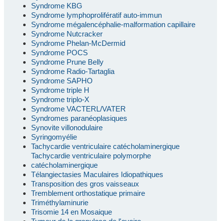
Syndrome KBG
Syndrome lymphoprolifératif auto-immun
Syndrome mégalencéphalie-malformation capillaire
Syndrome Nutcracker
Syndrome Phelan-McDermid
Syndrome POCS
Syndrome Prune Belly
Syndrome Radio-Tartaglia
Syndrome SAPHO
Syndrome triple H
Syndrome triplo-X
Syndrome VACTERL/VATER
Syndromes paranéoplasiques
Synovite villonodulaire
Syringomyélie
Tachycardie ventriculaire catécholaminergique
Tachycardie ventriculaire polymorphe
catécholaminergique
Télangiectasies Maculaires Idiopathiques
Transposition des gros vaisseaux
Tremblement orthostatique primaire
Triméthylaminurie
Trisomie 14 en Mosaique