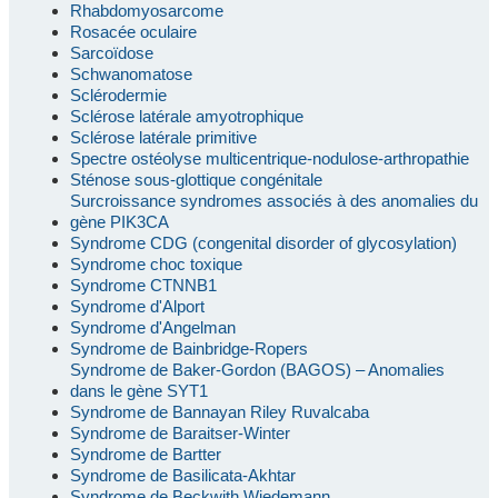
Rhabdomyosarcome
Rosacée oculaire
Sarcoïdose
Schwanomatose
Sclérodermie
Sclérose latérale amyotrophique
Sclérose latérale primitive
Spectre ostéolyse multicentrique-nodulose-arthropathie
Sténose sous-glottique congénitale
Surcroissance syndromes associés à des anomalies du
gène PIK3CA
Syndrome CDG (congenital disorder of glycosylation)
Syndrome choc toxique
Syndrome CTNNB1
Syndrome d'Alport
Syndrome d'Angelman
Syndrome de Bainbridge-Ropers
Syndrome de Baker-Gordon (BAGOS) – Anomalies
dans le gène SYT1
Syndrome de Bannayan Riley Ruvalcaba
Syndrome de Baraitser-Winter
Syndrome de Bartter
Syndrome de Basilicata-Akhtar
Syndrome de Beckwith Wiedemann