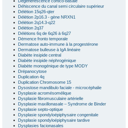
Dégénérescence cortico-basale
Déhiscence du canal semi circulaire supérieur
Délétion 15q26-qter
Délétion 2p16.3 - gène NRXN1
Délétion 2q14.3-q22
Délétion 2q37
Délétions 6q de 6q26 à 6q27
Démence fronto temporale
Dermatose auto-immune à la progestérone
Dermatose bulleuse à IgA linéaire
Diabète insipide central
Diabète insipide néphrogénique
Diabète monogénique de type MODY
Drépanocytose
Duplication 4q
Duplication Chromosome 15
Dysostose mandibulo faciale - microcéphalie
Dysplasie acromésomélique
Dysplasie fibromusculaire artérielle
Dysplasie maxillonasale – Syndrome de Binder
Dysplasie septo-optique
Dysplasie spondyloépiphysaire congenitale
Dysplasie spondyloépiphysaire tardive
Dysplasies facionasales