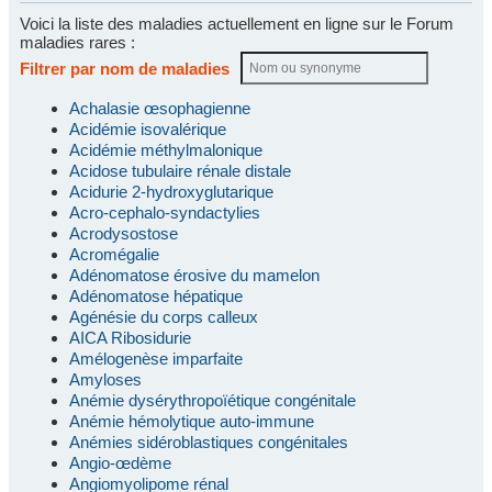
Voici la liste des maladies actuellement en ligne sur le Forum
maladies rares :
Filtrer par nom de maladies
Achalasie œsophagienne
Acidémie isovalérique
Acidémie méthylmalonique
Acidose tubulaire rénale distale
Acidurie 2-hydroxyglutarique
Acro-cephalo-syndactylies
Acrodysostose
Acromégalie
Adénomatose érosive du mamelon
Adénomatose hépatique
Agénésie du corps calleux
AICA Ribosidurie
Amélogenèse imparfaite
Amyloses
Anémie dysérythropoïétique congénitale
Anémie hémolytique auto-immune
Anémies sidéroblastiques congénitales
Angio-œdème
Angiomyolipome rénal