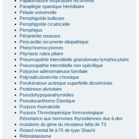
Papillomatose respiratoire récurrente
Paraplégie spastique héréditaire
Pelade universelle
Pemphigoïde bulleuse
Pemphigoïde cicatricielle
Pemphigus
Périartérite noueuse
Pericardite recurrente idiopathique
Phéochromocytomes
Pityriasis rubra pilaire
Pneumopathie interstitielle granulomato-lymphocytaire
Pneumopathie interstitielle non spécifique
Polypose adénomateuse familiale
Polyradiculonévrite chronique
Porokératose actinique superfielle disséminée
Protéinose alvéolaire
Pseudohypoparathyroïdies
Pseudoxanthome Elastique
Purpura rhumatoïde
Purpura Thrombopénique Immunologique
Résistance aux hormones thyroïdiennes due à des
mutations du gène du récepteur bêta de T3
Retard mental lié à l’X de type Shashi
Rétinoblastome