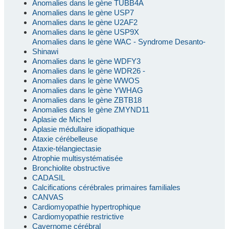
Anomalies dans le gène TUBB4A
Anomalies dans le gène USP7
Anomalies dans le gène U2AF2
Anomalies dans le gène USP9X
Anomalies dans le gène WAC - Syndrome Desanto-
Shinawi
Anomalies dans le gène WDFY3
Anomalies dans le gène WDR26 -
Anomalies dans le gène WWOS
Anomalies dans le gène YWHAG
Anomalies dans le gène ZBTB18
Anomalies dans le gène ZMYND11
Aplasie de Michel
Aplasie médullaire idiopathique
Ataxie cérébelleuse
Ataxie-télangiectasie
Atrophie multisystématisée
Bronchiolite obstructive
CADASIL
Calcifications cérébrales primaires familiales
CANVAS
Cardiomyopathie hypertrophique
Cardiomyopathie restrictive
Cavernome cérébral