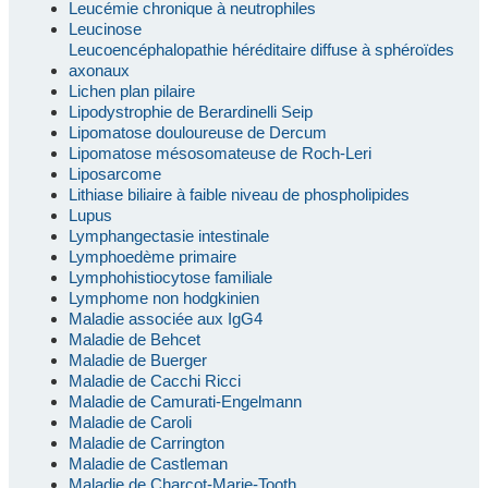
Leucémie chronique à neutrophiles
Leucinose
Leucoencéphalopathie héréditaire diffuse à sphéroïdes
axonaux
Lichen plan pilaire
Lipodystrophie de Berardinelli Seip
Lipomatose douloureuse de Dercum
Lipomatose mésosomateuse de Roch-Leri
Liposarcome
Lithiase biliaire à faible niveau de phospholipides
Lupus
Lymphangectasie intestinale
Lymphoedème primaire
Lymphohistiocytose familiale
Lymphome non hodgkinien
Maladie associée aux IgG4
Maladie de Behcet
Maladie de Buerger
Maladie de Cacchi Ricci
Maladie de Camurati-Engelmann
Maladie de Caroli
Maladie de Carrington
Maladie de Castleman
Maladie de Charcot-Marie-Tooth