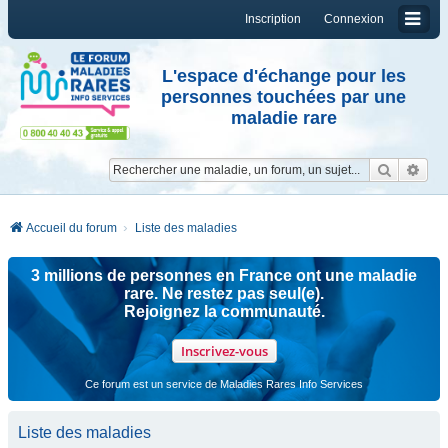
Inscription
Connexion
L'espace d'échange pour les
personnes touchées par une
maladie rare
Reche
Re
Accueil du forum
Liste des maladies
3 millions de personnes en France ont une maladie
rare. Ne restez pas seul(e).
Rejoignez la communauté.
Inscrivez-vous
Ce forum est un service de Maladies Rares Info Services
Liste des maladies