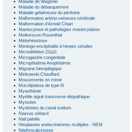
Maladie de Wegener
Maladie du débarquement
Maladie gélatineuse du péritoine
Malformation artério-veineuse cérébrale
Malformation d'Arnold Chiari
Mastocytose et pathologies mastocytaires
Melkersson Rosenthal
Mélorhéostose
Méningo-encéphalite à herpes simplex
Microdélétion 22q11
Microgastrie congénitale
Microphtalmie Anophtalmie
Migraine hémiplégique
Minkowski Chauffard
Mouvements en miroir
Mucolipidose de type III
Myasthénie
Myélite aiguë transverse idiopathique
Myosites
Myotonies du canal sodium
Naevus sébacé
Nail patella
Néoplasies endocriniennes multiples - NEM
Néphrocalcinoses