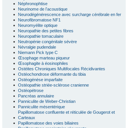
Néphronophtise
Neurinome de l'acoustique
Neurodégénérescence avec surcharge cérébrale en fer
Neurofibromatose NF1
Neuromyélite optique
Neuropathie des petites fibres
Neuropathie tomaculaire
Neutropénie congénitale sévère
Névralgie pudendale
Niemann Pick type C
Œsophage marteau piqueur
Œsophagite à éosinophiles
Ostéites Chroniques Multifocales Récidivantes
Ostéochondrose déformante du tibia
Ostéogénèse imparfaite
Ostéopathie striée-sclérose cranienne
Ostéopétrose
Pancréas annulaire
Panniculite de Weber-Christian
Panniculite mésentérique
Papillomatose confluente et réticulée de Gougerot et
Carteaux
Papillomatose des voies biliaires