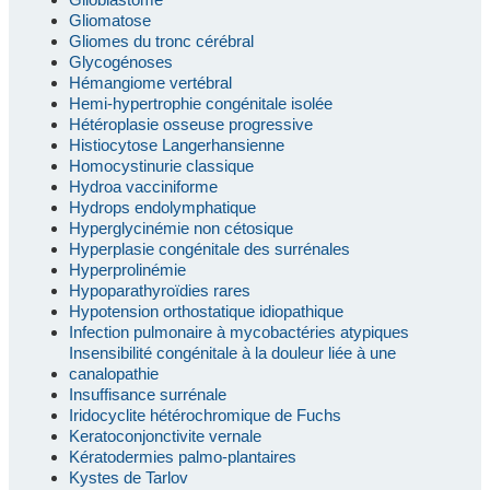
Gliomatose
Gliomes du tronc cérébral
Glycogénoses
Hémangiome vertébral
Hemi-hypertrophie congénitale isolée
Hétéroplasie osseuse progressive
Histiocytose Langerhansienne
Homocystinurie classique
Hydroa vacciniforme
Hydrops endolymphatique
Hyperglycinémie non cétosique
Hyperplasie congénitale des surrénales
Hyperprolinémie
Hypoparathyroïdies rares
Hypotension orthostatique idiopathique
Infection pulmonaire à mycobactéries atypiques
Insensibilité congénitale à la douleur liée à une
canalopathie
Insuffisance surrénale
Iridocyclite hétérochromique de Fuchs
Keratoconjonctivite vernale
Kératodermies palmo-plantaires
Kystes de Tarlov