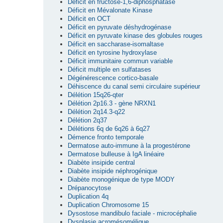
Déficit en fructose-1,6-diphosphatase
Déficit en Mévalonate Kinase
Déficit en OCT
Déficit en pyruvate déshydrogénase
Déficit en pyruvate kinase des globules rouges
Déficit en saccharase-isomaltase
Déficit en tyrosine hydroxylase
Déficit immunitaire commun variable
Déficit multiple en sulfatases
Dégénérescence cortico-basale
Déhiscence du canal semi circulaire supérieur
Délétion 15q26-qter
Délétion 2p16.3 - gène NRXN1
Délétion 2q14.3-q22
Délétion 2q37
Délétions 6q de 6q26 à 6q27
Démence fronto temporale
Dermatose auto-immune à la progestérone
Dermatose bulleuse à IgA linéaire
Diabète insipide central
Diabète insipide néphrogénique
Diabète monogénique de type MODY
Drépanocytose
Duplication 4q
Duplication Chromosome 15
Dysostose mandibulo faciale - microcéphalie
Dysplasie acromésomélique