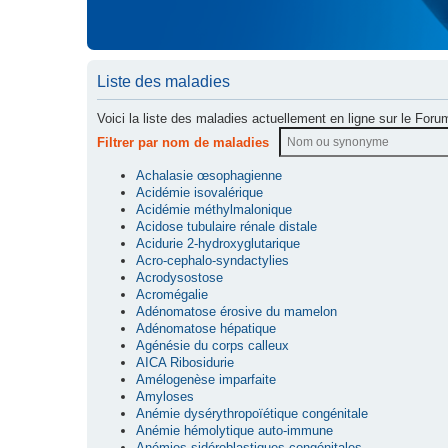
Liste des maladies
Voici la liste des maladies actuellement en ligne sur le Foru
Filtrer par nom de maladies
Achalasie œsophagienne
Acidémie isovalérique
Acidémie méthylmalonique
Acidose tubulaire rénale distale
Acidurie 2-hydroxyglutarique
Acro-cephalo-syndactylies
Acrodysostose
Acromégalie
Adénomatose érosive du mamelon
Adénomatose hépatique
Agénésie du corps calleux
AICA Ribosidurie
Amélogenèse imparfaite
Amyloses
Anémie dysérythropoïétique congénitale
Anémie hémolytique auto-immune
Anémies sidéroblastiques congénitales