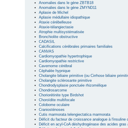
Anomalies dans le gène ZBTB18
Anomalies dans le gène ZMYND11
Aplasie de Michel
Aplasie médullaire idiopathique
Ataxie cérébelleuse
Ataxie-télangiectasie
Atrophie multisystématisée
Bronchiolite obstructive
CADASIL
Calcifications cérébrales primaires familiales
CANVAS
Cardiomyopathie hypertrophique
Cardiomyopathie restrictive
Cavernome cérébral
Céphalée hypnique
Cholangite biliaire primitive (ou Cirrhose biliaire primiti
Cholangite sclérosante primitive
Chondrodysplasie ponctuée rhizomélique
Chondrosarcome
Choriorétinite type Birdshot
Choroïdite multifocale
Colobome oculaire
Craniosténoses
Cutis marmorata telengiectatica marmorata
Déficit du facteur de croissance analogue à l'insuline
Déficit en acyl-CoA déshydrogénase des acides gras 