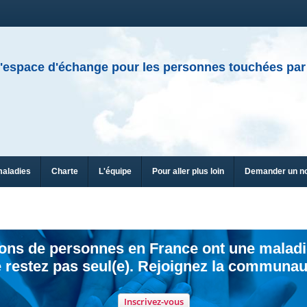
'espace d'échange pour les personnes touchées par
maladies
Charte
L'équipe
Pour aller plus loin
Demander un n
ions de personnes en France ont une maladi
 restez pas seul(e). Rejoignez la communau
Inscrivez-vous