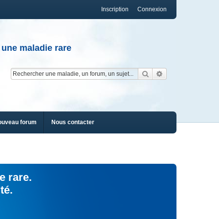
Inscription
Connexion
 une maladie rare
Rechercher
Recherche av
ouveau forum
Nous contacter
e rare.
té.