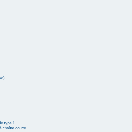
ve)
 de type 1
à chaîne courte