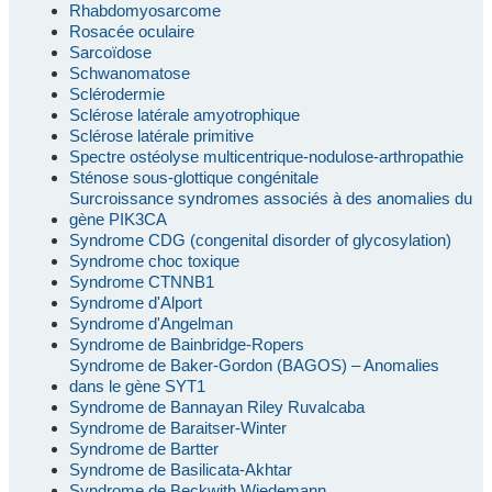
Rhabdomyosarcome
Rosacée oculaire
Sarcoïdose
Schwanomatose
Sclérodermie
Sclérose latérale amyotrophique
Sclérose latérale primitive
Spectre ostéolyse multicentrique-nodulose-arthropathie
Sténose sous-glottique congénitale
Surcroissance syndromes associés à des anomalies du
gène PIK3CA
Syndrome CDG (congenital disorder of glycosylation)
Syndrome choc toxique
Syndrome CTNNB1
Syndrome d'Alport
Syndrome d'Angelman
Syndrome de Bainbridge-Ropers
Syndrome de Baker-Gordon (BAGOS) – Anomalies
dans le gène SYT1
Syndrome de Bannayan Riley Ruvalcaba
Syndrome de Baraitser-Winter
Syndrome de Bartter
Syndrome de Basilicata-Akhtar
Syndrome de Beckwith Wiedemann