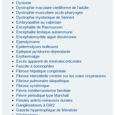
Dystonie
Dystrophie maculaire vitelliforme de l'adulte
Dystrophie musculaire oculo-pharyngée
Dystrophie myotonique de Steinert
Embryopathie au valproate
Encephalite de Rasmussen
Encéphalite limbique autoimmune
Encéphalomyélite aiguë disséminée
Ependymome
Epidermolyses bulleuses
Epilepsie pyridoxino-dépendante
Erythermalgie
Excès apparent de minéralocorticoïdes
Fasciite à éosinophiles
Fibrose hépatique congénitale
Fibrose interstitielle centrée sur les voies respiratoires
Fibrose pulmonaire idiopathique
Fibrose systémique
Fièvre méditerranéenne familiale
Fièvre périodique type Marshall
Fistules artério-veineuses durales
Gangliosidoses à GM2
Gastrite hypertrophique de Ménétrier
Glioblastome