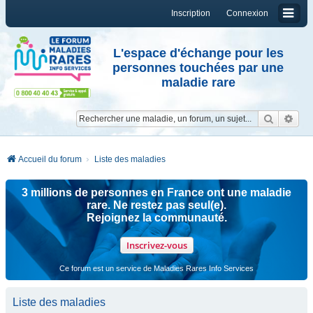
Inscription
Connexion
L'espace d'échange pour les
personnes touchées par une
maladie rare
Reche
Re
Accueil du forum
Liste des maladies
3 millions de personnes en France ont une maladie
rare. Ne restez pas seul(e).
Rejoignez la communauté.
Inscrivez-vous
Ce forum est un service de Maladies Rares Info Services
Liste des maladies