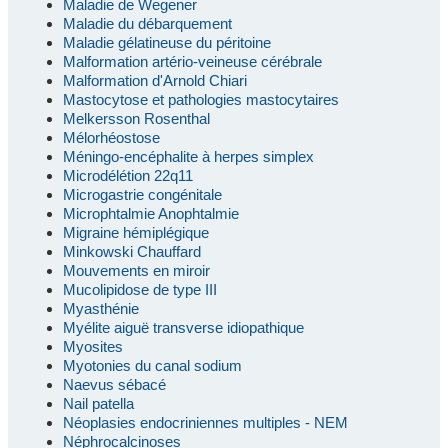
Maladie de Wegener
Maladie du débarquement
Maladie gélatineuse du péritoine
Malformation artério-veineuse cérébrale
Malformation d'Arnold Chiari
Mastocytose et pathologies mastocytaires
Melkersson Rosenthal
Mélorhéostose
Méningo-encéphalite à herpes simplex
Microdélétion 22q11
Microgastrie congénitale
Microphtalmie Anophtalmie
Migraine hémiplégique
Minkowski Chauffard
Mouvements en miroir
Mucolipidose de type III
Myasthénie
Myélite aiguë transverse idiopathique
Myosites
Myotonies du canal sodium
Naevus sébacé
Nail patella
Néoplasies endocriniennes multiples - NEM
Néphrocalcinoses