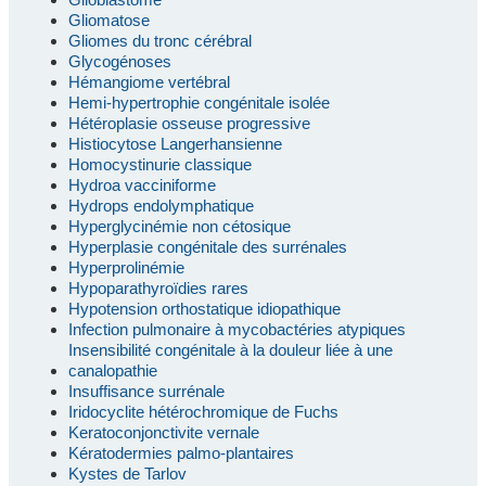
Gliomatose
Gliomes du tronc cérébral
Glycogénoses
Hémangiome vertébral
Hemi-hypertrophie congénitale isolée
Hétéroplasie osseuse progressive
Histiocytose Langerhansienne
Homocystinurie classique
Hydroa vacciniforme
Hydrops endolymphatique
Hyperglycinémie non cétosique
Hyperplasie congénitale des surrénales
Hyperprolinémie
Hypoparathyroïdies rares
Hypotension orthostatique idiopathique
Infection pulmonaire à mycobactéries atypiques
Insensibilité congénitale à la douleur liée à une
canalopathie
Insuffisance surrénale
Iridocyclite hétérochromique de Fuchs
Keratoconjonctivite vernale
Kératodermies palmo-plantaires
Kystes de Tarlov