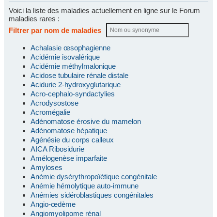
Voici la liste des maladies actuellement en ligne sur le Forum
maladies rares :
Filtrer par nom de maladies
Achalasie œsophagienne
Acidémie isovalérique
Acidémie méthylmalonique
Acidose tubulaire rénale distale
Acidurie 2-hydroxyglutarique
Acro-cephalo-syndactylies
Acrodysostose
Acromégalie
Adénomatose érosive du mamelon
Adénomatose hépatique
Agénésie du corps calleux
AICA Ribosidurie
Amélogenèse imparfaite
Amyloses
Anémie dysérythropoïétique congénitale
Anémie hémolytique auto-immune
Anémies sidéroblastiques congénitales
Angio-œdème
Angiomyolipome rénal