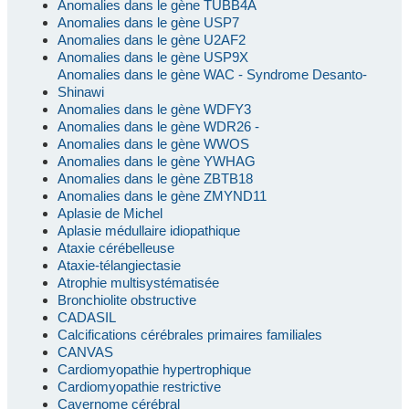
Anomalies dans le gène TUBB4A
Anomalies dans le gène USP7
Anomalies dans le gène U2AF2
Anomalies dans le gène USP9X
Anomalies dans le gène WAC - Syndrome Desanto-
Shinawi
Anomalies dans le gène WDFY3
Anomalies dans le gène WDR26 -
Anomalies dans le gène WWOS
Anomalies dans le gène YWHAG
Anomalies dans le gène ZBTB18
Anomalies dans le gène ZMYND11
Aplasie de Michel
Aplasie médullaire idiopathique
Ataxie cérébelleuse
Ataxie-télangiectasie
Atrophie multisystématisée
Bronchiolite obstructive
CADASIL
Calcifications cérébrales primaires familiales
CANVAS
Cardiomyopathie hypertrophique
Cardiomyopathie restrictive
Cavernome cérébral