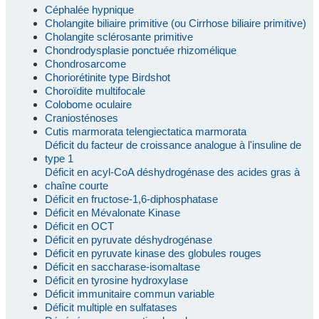
Céphalée hypnique
Cholangite biliaire primitive (ou Cirrhose biliaire primitive)
Cholangite sclérosante primitive
Chondrodysplasie ponctuée rhizomélique
Chondrosarcome
Choriorétinite type Birdshot
Choroïdite multifocale
Colobome oculaire
Craniosténoses
Cutis marmorata telengiectatica marmorata
Déficit du facteur de croissance analogue à l'insuline de
type 1
Déficit en acyl-CoA déshydrogénase des acides gras à
chaîne courte
Déficit en fructose-1,6-diphosphatase
Déficit en Mévalonate Kinase
Déficit en OCT
Déficit en pyruvate déshydrogénase
Déficit en pyruvate kinase des globules rouges
Déficit en saccharase-isomaltase
Déficit en tyrosine hydroxylase
Déficit immunitaire commun variable
Déficit multiple en sulfatases