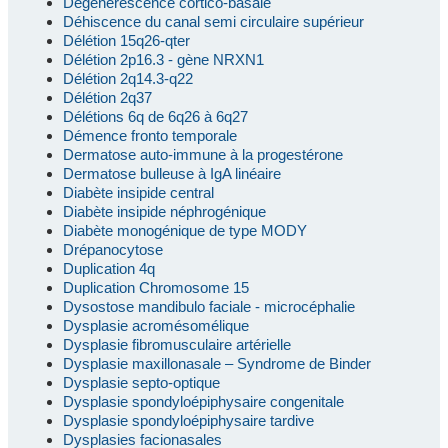
Dégénérescence cortico-basale
Déhiscence du canal semi circulaire supérieur
Délétion 15q26-qter
Délétion 2p16.3 - gène NRXN1
Délétion 2q14.3-q22
Délétion 2q37
Délétions 6q de 6q26 à 6q27
Démence fronto temporale
Dermatose auto-immune à la progestérone
Dermatose bulleuse à IgA linéaire
Diabète insipide central
Diabète insipide néphrogénique
Diabète monogénique de type MODY
Drépanocytose
Duplication 4q
Duplication Chromosome 15
Dysostose mandibulo faciale - microcéphalie
Dysplasie acromésomélique
Dysplasie fibromusculaire artérielle
Dysplasie maxillonasale – Syndrome de Binder
Dysplasie septo-optique
Dysplasie spondyloépiphysaire congenitale
Dysplasie spondyloépiphysaire tardive
Dysplasies facionasales