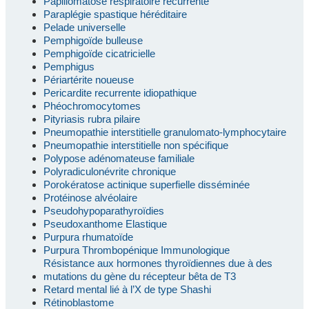
Papillomatose respiratoire récurrente
Paraplégie spastique héréditaire
Pelade universelle
Pemphigoïde bulleuse
Pemphigoïde cicatricielle
Pemphigus
Périartérite noueuse
Pericardite recurrente idiopathique
Phéochromocytomes
Pityriasis rubra pilaire
Pneumopathie interstitielle granulomato-lymphocytaire
Pneumopathie interstitielle non spécifique
Polypose adénomateuse familiale
Polyradiculonévrite chronique
Porokératose actinique superfielle disséminée
Protéinose alvéolaire
Pseudohypoparathyroïdies
Pseudoxanthome Elastique
Purpura rhumatoïde
Purpura Thrombopénique Immunologique
Résistance aux hormones thyroïdiennes due à des
mutations du gène du récepteur bêta de T3
Retard mental lié à l’X de type Shashi
Rétinoblastome