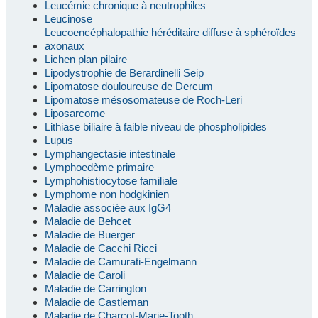
Leucémie chronique à neutrophiles
Leucinose
Leucoencéphalopathie héréditaire diffuse à sphéroïdes
axonaux
Lichen plan pilaire
Lipodystrophie de Berardinelli Seip
Lipomatose douloureuse de Dercum
Lipomatose mésosomateuse de Roch-Leri
Liposarcome
Lithiase biliaire à faible niveau de phospholipides
Lupus
Lymphangectasie intestinale
Lymphoedème primaire
Lymphohistiocytose familiale
Lymphome non hodgkinien
Maladie associée aux IgG4
Maladie de Behcet
Maladie de Buerger
Maladie de Cacchi Ricci
Maladie de Camurati-Engelmann
Maladie de Caroli
Maladie de Carrington
Maladie de Castleman
Maladie de Charcot-Marie-Tooth