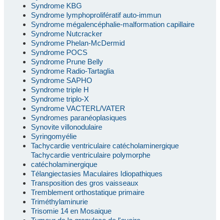
Syndrome KBG
Syndrome lymphoprolifératif auto-immun
Syndrome mégalencéphalie-malformation capillaire
Syndrome Nutcracker
Syndrome Phelan-McDermid
Syndrome POCS
Syndrome Prune Belly
Syndrome Radio-Tartaglia
Syndrome SAPHO
Syndrome triple H
Syndrome triplo-X
Syndrome VACTERL/VATER
Syndromes paranéoplasiques
Synovite villonodulaire
Syringomyélie
Tachycardie ventriculaire catécholaminergique
Tachycardie ventriculaire polymorphe
catécholaminergique
Télangiectasies Maculaires Idiopathiques
Transposition des gros vaisseaux
Tremblement orthostatique primaire
Triméthylaminurie
Trisomie 14 en Mosaique