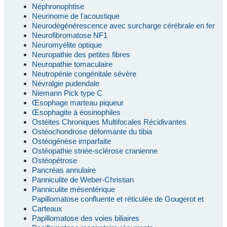
Néphronophtise
Neurinome de l'acoustique
Neurodégénérescence avec surcharge cérébrale en fer
Neurofibromatose NF1
Neuromyélite optique
Neuropathie des petites fibres
Neuropathie tomaculaire
Neutropénie congénitale sévère
Névralgie pudendale
Niemann Pick type C
Œsophage marteau piqueur
Œsophagite à éosinophiles
Ostéites Chroniques Multifocales Récidivantes
Ostéochondrose déformante du tibia
Ostéogénèse imparfaite
Ostéopathie striée-sclérose cranienne
Ostéopétrose
Pancréas annulaire
Panniculite de Weber-Christian
Panniculite mésentérique
Papillomatose confluente et réticulée de Gougerot et
Carteaux
Papillomatose des voies biliaires