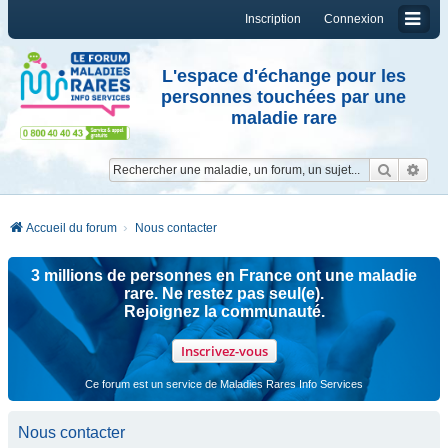
Inscription
Connexion
L'espace d'échange pour les
personnes touchées par une
maladie rare
Reche
Re
Accueil du forum
Nous contacter
3 millions de personnes en France ont une maladie
rare. Ne restez pas seul(e).
Rejoignez la communauté.
Inscrivez-vous
Ce forum est un service de Maladies Rares Info Services
Nous contacter