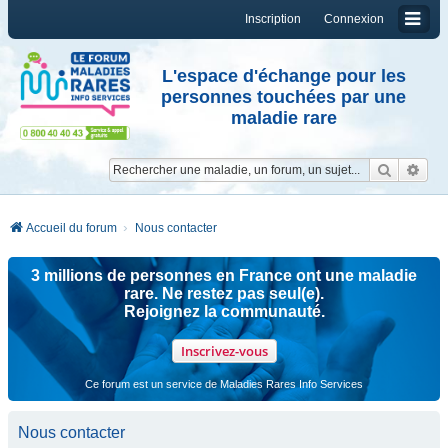
Inscription
Connexion
L'espace d'échange pour les
personnes touchées par une
maladie rare
Reche
Re
Accueil du forum
Nous contacter
3 millions de personnes en France ont une maladie
rare. Ne restez pas seul(e).
Rejoignez la communauté.
Inscrivez-vous
Ce forum est un service de Maladies Rares Info Services
Nous contacter