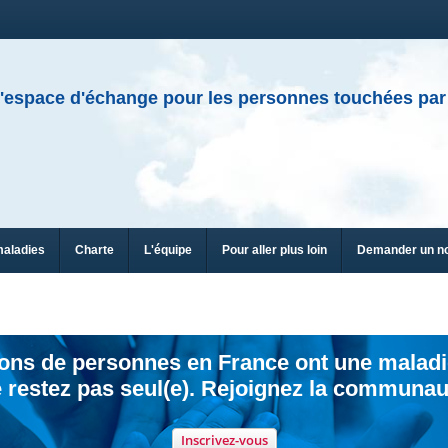
'espace d'échange pour les personnes touchées par
maladies
Charte
L'équipe
Pour aller plus loin
Demander un n
ions de personnes en France ont une maladi
 restez pas seul(e). Rejoignez la communau
Inscrivez-vous