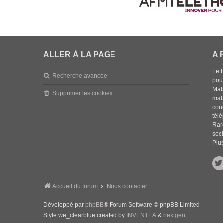
ALLER À LA PAGE
A 
Le 
Recherche avancée
pou
Mala
Supprimer les cookies
mal
con
tél
Rar
soci
Plus
Accueil du forum
Nous contacter
Développé par
phpBB
® Forum Software © phpBB Limited
Style we_clearblue created by
INVENTEA
&
nextgen