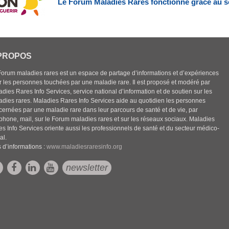
Le Forum Maladies Rares fonctionne grâce au s
PROPOS
Forum maladies rares est un espace de partage d’informations et d’expériences
r les personnes touchées par une maladie rare. Il est proposé et modéré par
dies Rares Info Services, service national d’information et de soutien sur les
adies rares. Maladies Rares Info Services aide au quotidien les personnes
cernées par une maladie rare dans leur parcours de santé et de vie, par
éphone, mail, sur le Forum maladies rares et sur les réseaux sociaux. Maladies
es Info Services oriente aussi les professionnels de santé et du secteur médico-
al.
 d’informations :
www.maladiesraresinfo.org
newsletter