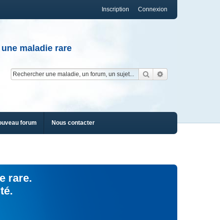
Inscription
Connexion
 une maladie rare
Rechercher
Recherche av
ouveau forum
Nous contacter
e rare.
té.