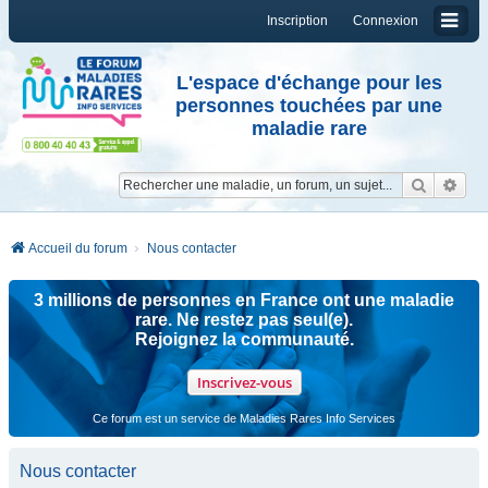
Inscription
Connexion
L'espace d'échange pour les
personnes touchées par une
maladie rare
Reche
Re
Accueil du forum
Nous contacter
3 millions de personnes en France ont une maladie
rare. Ne restez pas seul(e).
Rejoignez la communauté.
Inscrivez-vous
Ce forum est un service de Maladies Rares Info Services
Nous contacter