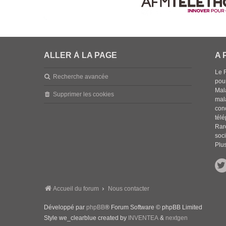
ALLER À LA PAGE
A 
Le 
Recherche avancée
pou
Mala
Supprimer les cookies
mal
con
tél
Rar
soci
Plus
Accueil du forum
Nous contacter
Développé par
phpBB
® Forum Software © phpBB Limited
Style we_clearblue created by
INVENTEA
&
nextgen