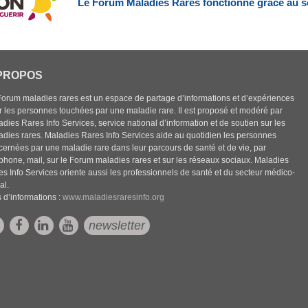
Le Forum Maladies Rares fonctionne grâce au s
PROPOS
Forum maladies rares est un espace de partage d’informations et d’expériences
r les personnes touchées par une maladie rare. Il est proposé et modéré par
dies Rares Info Services, service national d’information et de soutien sur les
adies rares. Maladies Rares Info Services aide au quotidien les personnes
cernées par une maladie rare dans leur parcours de santé et de vie, par
éphone, mail, sur le Forum maladies rares et sur les réseaux sociaux. Maladies
es Info Services oriente aussi les professionnels de santé et du secteur médico-
al.
 d’informations :
www.maladiesraresinfo.org
newsletter