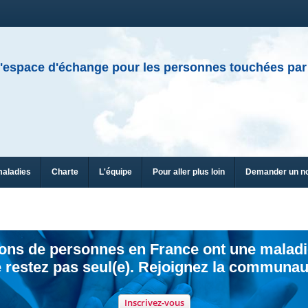
'espace d'échange pour les personnes touchées par
maladies
Charte
L'équipe
Pour aller plus loin
Demander un n
ions de personnes en France ont une maladi
 restez pas seul(e). Rejoignez la communau
Inscrivez-vous