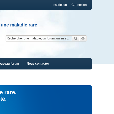
Inscription
Connexion
 une maladie rare
Rechercher
Recherche av
ouveau forum
Nous contacter
e rare.
té.