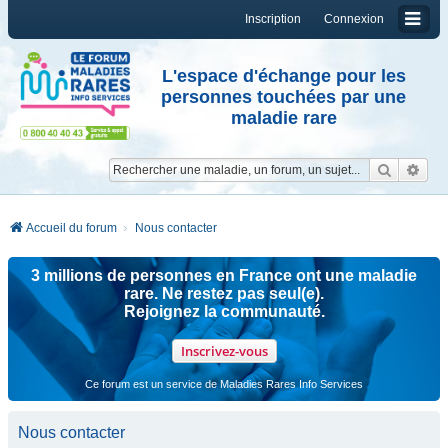
Inscription
Connexion
L'espace d'échange pour les
personnes touchées par une
maladie rare
Reche
Re
Accueil du forum
Nous contacter
3 millions de personnes en France ont une maladie
rare. Ne restez pas seul(e).
Rejoignez la communauté.
Inscrivez-vous
Ce forum est un service de Maladies Rares Info Services
Nous contacter