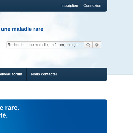
Inscription
Connexion
 une maladie rare
Rechercher
Recherche av
ouveau forum
Nous contacter
e rare.
té.