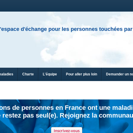
'espace d'échange pour les personnes touchées par
maladies
Charte
L'équipe
Pour aller plus loin
Demander un n
ions de personnes en France ont une maladi
 restez pas seul(e). Rejoignez la communau
Inscrivez-vous