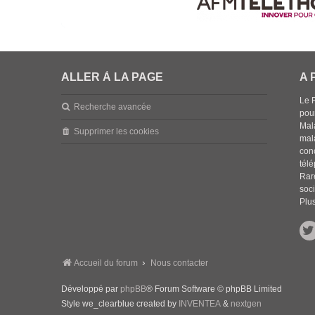
ALLER À LA PAGE
A 
Le 
Recherche avancée
pou
Mala
Supprimer les cookies
mal
con
tél
Rar
soci
Plus
Accueil du forum
Nous contacter
Développé par
phpBB
® Forum Software © phpBB Limited
Style we_clearblue created by
INVENTEA
&
nextgen