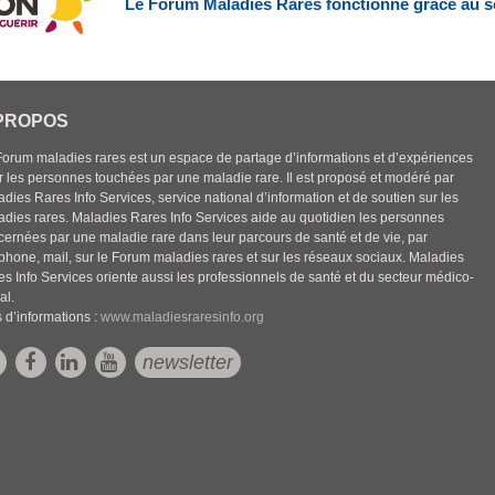
Le Forum Maladies Rares fonctionne grâce au s
PROPOS
Forum maladies rares est un espace de partage d’informations et d’expériences
r les personnes touchées par une maladie rare. Il est proposé et modéré par
dies Rares Info Services, service national d’information et de soutien sur les
adies rares. Maladies Rares Info Services aide au quotidien les personnes
cernées par une maladie rare dans leur parcours de santé et de vie, par
éphone, mail, sur le Forum maladies rares et sur les réseaux sociaux. Maladies
es Info Services oriente aussi les professionnels de santé et du secteur médico-
al.
 d’informations :
www.maladiesraresinfo.org
newsletter