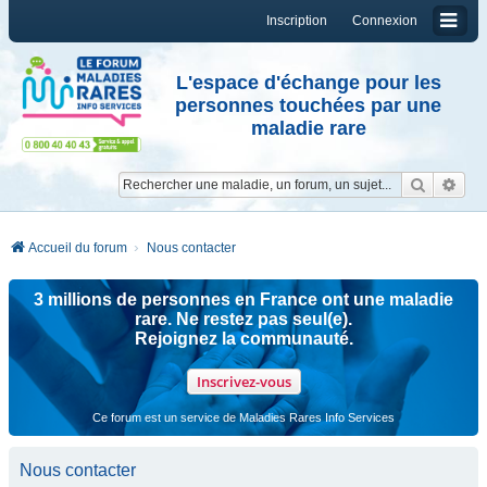
Inscription
Connexion
L'espace d'échange pour les
personnes touchées par une
maladie rare
Reche
Re
Accueil du forum
Nous contacter
3 millions de personnes en France ont une maladie
rare. Ne restez pas seul(e).
Rejoignez la communauté.
Inscrivez-vous
Ce forum est un service de Maladies Rares Info Services
Nous contacter