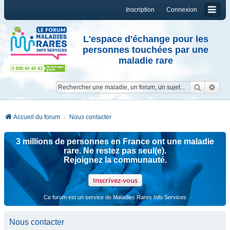
Inscription
Connexion
L'espace d'échange pour les
personnes touchées par une
maladie rare
Reche
Re
Accueil du forum
Nous contacter
3 millions de personnes en France ont une maladie
rare. Ne restez pas seul(e).
Rejoignez la communauté.
Inscrivez-vous
Ce forum est un service de Maladies Rares Info Services
Nous contacter